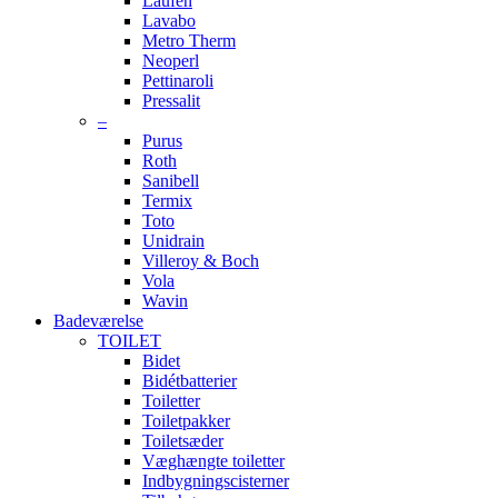
Laufen
Lavabo
Metro Therm
Neoperl
Pettinaroli
Pressalit
–
Purus
Roth
Sanibell
Termix
Toto
Unidrain
Villeroy & Boch
Vola
Wavin
Badeværelse
TOILET
Bidet
Bidétbatterier
Toiletter
Toiletpakker
Toiletsæder
Væghængte toiletter
Indbygningscisterner