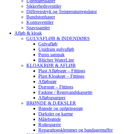
Udendørshaner
Sikkerhedsventiler
Differenstryk og Temperaturregulator
Bundstophaner
Kontraventiler
Snavssamler
Afløb & kloak
GULVAFLØB & INDENDØRS
Gulvafløb
Unidrain gulvafløb
Purus sampak
Blücher WaterLine
KLOAKRØR & AFLØB
Plast Afløbsrør – Fittings
Plast Kloakrør – Fittings
Afløbsrør
Drænrør – Fittings
Faskine / Regnvandskassette
Afløbspumper
BRØNDE & DÆKSLER
Brønde og opføringsrør
Dæksler og karme
Målebrønde
Rottespærre
Reparationsklemmer og bandagemuffer