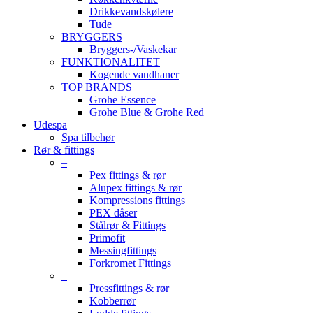
Drikkevandskølere
Tude
BRYGGERS
Bryggers-/Vaskekar
FUNKTIONALITET
Kogende vandhaner
TOP BRANDS
Grohe Essence
Grohe Blue & Grohe Red
Udespa
Spa tilbehør
Rør & fittings
–
Pex fittings & rør
Alupex fittings & rør
Kompressions fittings
PEX dåser
Stålrør & Fittings
Primofit
Messingfittings
Forkromet Fittings
–
Pressfittings & rør
Kobberrør