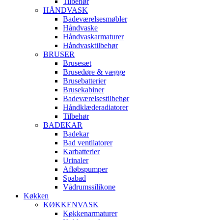
Tilbehør
HÅNDVASK
Badeværelsesmøbler
Håndvaske
Håndvaskarmaturer
Håndvasktilbehør
BRUSER
Brusesæt
Brusedøre & vægge
Brusebatterier
Brusekabiner
Badeværelsestilbehør
Håndklæderadiatorer
Tilbehør
BADEKAR
Badekar
Bad ventilatorer
Karbatterier
Urinaler
Afløbspumper
Spabad
Vådrumssilikone
Køkken
KØKKENVASK
Køkkenarmaturer