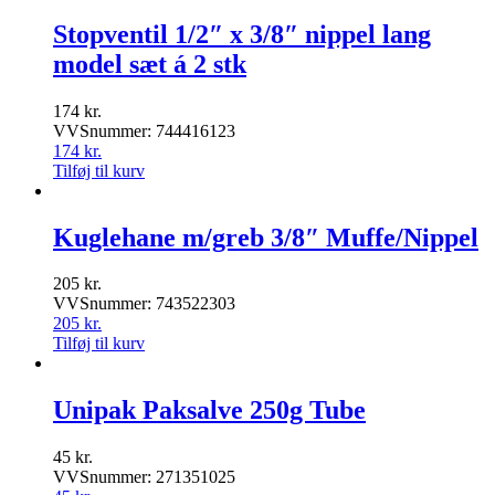
Stopventil 1/2″ x 3/8″ nippel lang
model sæt á 2 stk
174
kr.
VVSnummer: 744416123
174
kr.
Tilføj til kurv
Kuglehane m/greb 3/8″ Muffe/Nippel
205
kr.
VVSnummer: 743522303
205
kr.
Tilføj til kurv
Unipak Paksalve 250g Tube
45
kr.
VVSnummer: 271351025