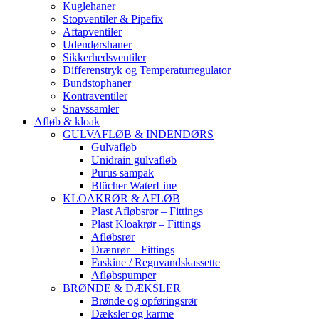
Kuglehaner
Stopventiler & Pipefix
Aftapventiler
Udendørshaner
Sikkerhedsventiler
Differenstryk og Temperaturregulator
Bundstophaner
Kontraventiler
Snavssamler
Afløb & kloak
GULVAFLØB & INDENDØRS
Gulvafløb
Unidrain gulvafløb
Purus sampak
Blücher WaterLine
KLOAKRØR & AFLØB
Plast Afløbsrør – Fittings
Plast Kloakrør – Fittings
Afløbsrør
Drænrør – Fittings
Faskine / Regnvandskassette
Afløbspumper
BRØNDE & DÆKSLER
Brønde og opføringsrør
Dæksler og karme