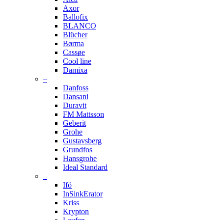
Axor
Ballofix
BLANCO
Blücher
Børma
Cassøe
Cool line
Damixa
–
Danfoss
Dansani
Duravit
FM Mattsson
Geberit
Grohe
Gustavsberg
Grundfos
Hansgrohe
Ideal Standard
–
Ifö
InSinkErator
Kriss
Krypton