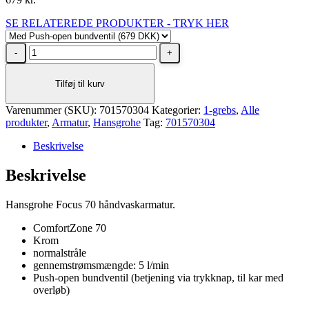
SE RELATEREDE PRODUKTER - TRYK HER
Hansgrohe
Focus
70
Tilføj til kurv
håndvaskarmatur
med
Varenummer (SKU):
Push-
701570304
Kategorier:
1-grebs
,
Alle
produkter
open
,
Armatur
,
Hansgrohe
Tag:
701570304
bundventil
Beskrivelse
antal
Beskrivelse
Hansgrohe Focus 70 håndvaskarmatur.
ComfortZone 70
Krom
normalstråle
gennemstrømsmængde: 5 l/min
Push-open bundventil (betjening via trykknap, til kar med
overløb)