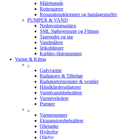
Målebrønde
Rottespærre
Reparationsklemmer og bandagemuffer
PUMPER & VAND
Nedsivningsanlæg
SML Støbejernsrør og Fittings
Tagrender og tag
Vandmålere
Jetkoblinger
Kælder-/drænpumper
Varme & Klima
–
Gulvvarme
Radiatorer & Tilbehør
Radiatortermostater & ventiler
Håndklæderadiatorer
Varmtvandsbeholdere
Varmevekslere
Pumper
–
Varmepumper
Ekspansionsbeholdere
Olietanke
Hydrofor
Oliefyr