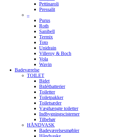
Pettinaroli
Pressalit
–
Purus
Roth
Sanibell
Termix
Toto
Unidrain
Villeroy & Boch
Vola
Wavin
Badeværelse
TOILET
Bidet
Bidétbatterier
Toiletter
Toiletpakker
Toiletsæder
Væghængte toiletter
Indbygningscisterner
Tilbehør
HÅNDVASK
Badeværelsesmøbler
Håndvaske