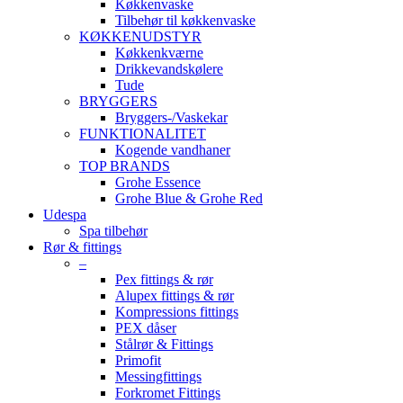
Køkkenvaske
Tilbehør til køkkenvaske
KØKKENUDSTYR
Køkkenkværne
Drikkevandskølere
Tude
BRYGGERS
Bryggers-/Vaskekar
FUNKTIONALITET
Kogende vandhaner
TOP BRANDS
Grohe Essence
Grohe Blue & Grohe Red
Udespa
Spa tilbehør
Rør & fittings
–
Pex fittings & rør
Alupex fittings & rør
Kompressions fittings
PEX dåser
Stålrør & Fittings
Primofit
Messingfittings
Forkromet Fittings