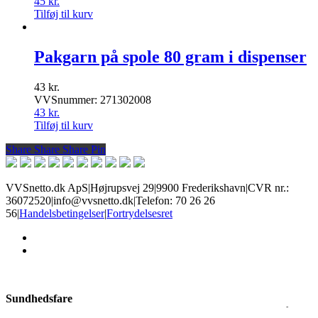
45
kr.
Tilføj til kurv
Pakgarn på spole 80 gram i dispenser
43
kr.
VVSnummer: 271302008
43
kr.
Tilføj til kurv
Share
Share
Share
Share
Pin
VVSnetto.dk ApS
|
Højrupsvej 29
|
9900 Frederikshavn
|
CVR nr.:
36072520
|
info@vvsnetto.dk
|
Telefon: 70 26 26
56
|
Handelsbetingelser
|
Fortrydelsesret
facebook
youtube
Sundhedsfare
Produkter med dette mærke kan give slem irritation i øjne og på hud,