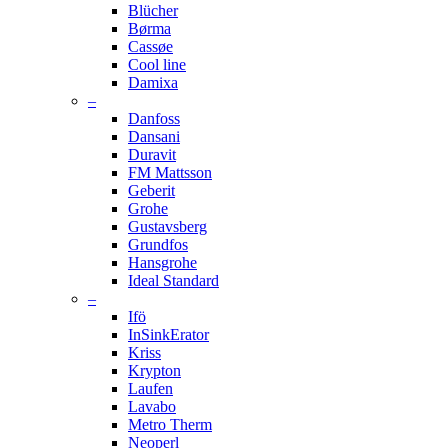
Blücher
Børma
Cassøe
Cool line
Damixa
–
Danfoss
Dansani
Duravit
FM Mattsson
Geberit
Grohe
Gustavsberg
Grundfos
Hansgrohe
Ideal Standard
–
Ifö
InSinkErator
Kriss
Krypton
Laufen
Lavabo
Metro Therm
Neoperl