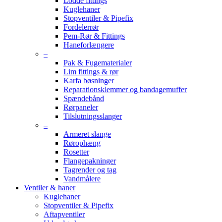
Lodde fittings
Kuglehaner
Stopventiler & Pipefix
Fordelerrør
Pem-Rør & Fittings
Haneforlængere
–
Pak & Fugematerialer
Lim fittings & rør
Karfa bøsninger
Reparationsklemmer og bandagemuffer
Spændebånd
Rørpaneler
Tilslutningsslanger
–
Armeret slange
Rørophæng
Rosetter
Flangepakninger
Tagrender og tag
Vandmålere
Ventiler & haner
Kuglehaner
Stopventiler & Pipefix
Aftapventiler