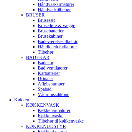
Håndvaskarmaturer
Håndvasktilbehør
BRUSER
Brusesæt
Brusedøre & vægge
Brusebatterier
Brusekabiner
Badeværelsestilbehør
Håndklæderadiatorer
Tilbehør
BADEKAR
Badekar
Bad ventilatorer
Karbatterier
Urinaler
Afløbspumper
Spabad
Vådrumssilikone
Køkken
KØKKENVASK
Køkkenarmaturer
Køkkenvaske
Tilbehør til køkkenvaske
KØKKENUDSTYR
Køkkenkværne