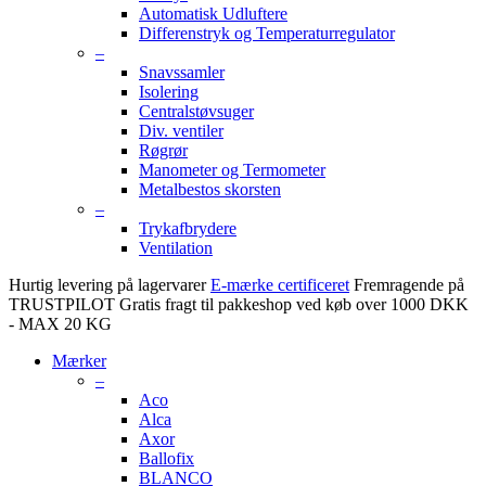
Automatisk Udluftere
Differenstryk og Temperaturregulator
–
Snavssamler
Isolering
Centralstøvsuger
Div. ventiler
Røgrør
Manometer og Termometer
Metalbestos skorsten
–
Trykafbrydere
Ventilation
Hurtig levering på lagervarer
E-mærke certificeret
Fremragende på
TRUSTPILOT
Gratis fragt til pakkeshop ved køb over 1000 DKK
- MAX 20 KG
Mærker
–
Aco
Alca
Axor
Ballofix
BLANCO