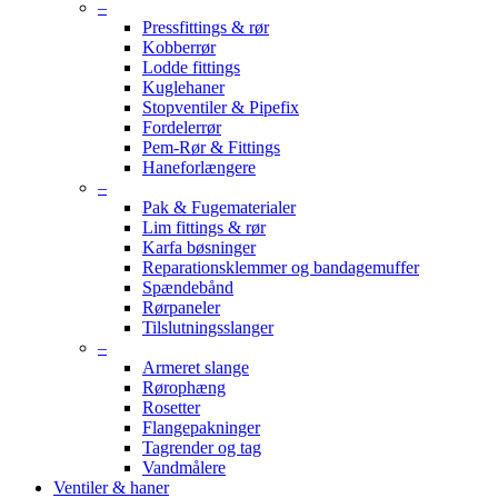
–
Pressfittings & rør
Kobberrør
Lodde fittings
Kuglehaner
Stopventiler & Pipefix
Fordelerrør
Pem-Rør & Fittings
Haneforlængere
–
Pak & Fugematerialer
Lim fittings & rør
Karfa bøsninger
Reparationsklemmer og bandagemuffer
Spændebånd
Rørpaneler
Tilslutningsslanger
–
Armeret slange
Rørophæng
Rosetter
Flangepakninger
Tagrender og tag
Vandmålere
Ventiler & haner