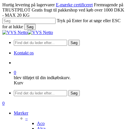
Spring
Hurtig levering på lagervarer
E-mærke certificeret
Fremragende på
til
TRUSTPILOT
Gratis fragt til pakkeshop ved køb over 1000 DKK
hovedindhold
- MAX 20 KG
Tryk på Enter for at søge eller ESC
for at lukke
Søg
Luk
søgning
Søg
Kontakt os
søge
0
blev tilføjet til din indkøbskurv.
Kurv
Menu
Søg
søge
0
Menu
Mærker
–
Aco
Alca