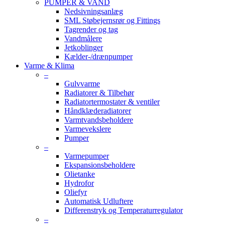
PUMPER & VAND
Nedsivningsanlæg
SML Støbejernsrør og Fittings
Tagrender og tag
Vandmålere
Jetkoblinger
Kælder-/drænpumper
Varme & Klima
–
Gulvvarme
Radiatorer & Tilbehør
Radiatortermostater & ventiler
Håndklæderadiatorer
Varmtvandsbeholdere
Varmevekslere
Pumper
–
Varmepumper
Ekspansionsbeholdere
Olietanke
Hydrofor
Oliefyr
Automatisk Udluftere
Differenstryk og Temperaturregulator
–