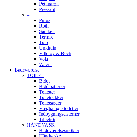
Pettinaroli
Pressalit
–
Purus
Roth
Sanibell
Termix
Toto
Unidrain
Villeroy & Boch
Vola
Wavin
Badeværelse
TOILET
Bidet
Bidétbatterier
Toiletter
Toiletpakker
Toiletsæder
Væghængte toiletter
Indbygningscisterner
Tilbehør
HÅNDVASK
Badeværelsesmøbler
Håndvaske