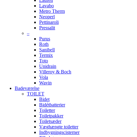
Laufen
Lavabo
Metro Therm
Neoperl
Pettinaroli
Pressalit
–
Purus
Roth
Sanibell
Termix
Toto
Unidrain
Villeroy & Boch
Vola
Wavin
Badeværelse
TOILET
Bidet
Bidétbatterier
Toiletter
Toiletpakker
Toiletsæder
Væghængte toiletter
Indbygningscisterner