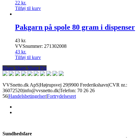
22
kr.
Tilføj til kurv
Pakgarn på spole 80 gram i dispenser
43
kr.
VVSnummer: 271302008
43
kr.
Tilføj til kurv
Share
Share
Share
Share
Pin
VVSnetto.dk ApS
|
Højrupsvej 29
|
9900 Frederikshavn
|
CVR nr.:
36072520
|
info@vvsnetto.dk
|
Telefon: 70 26 26
56
|
Handelsbetingelser
|
Fortrydelsesret
facebook
youtube
Sundhedsfare
Produkter med dette mærke kan give slem irritation i øjne og på hud,