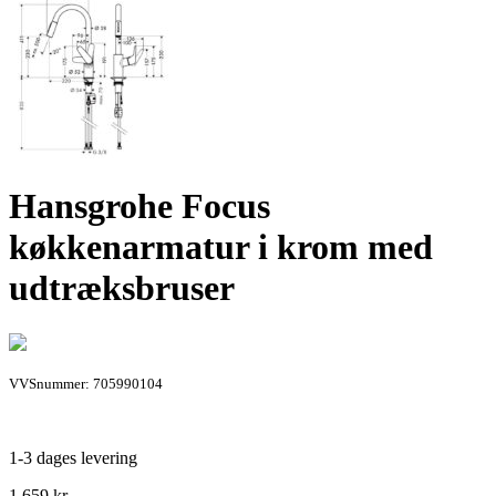
Hansgrohe Focus
køkkenarmatur i krom med
udtræksbruser
VVSnummer: 705990104
1-3 dages levering
1.659
kr.