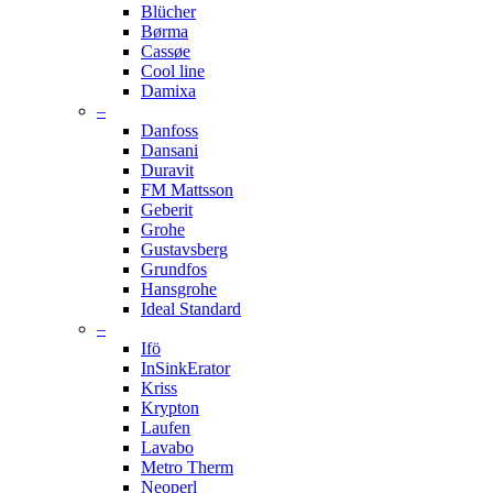
Blücher
Børma
Cassøe
Cool line
Damixa
–
Danfoss
Dansani
Duravit
FM Mattsson
Geberit
Grohe
Gustavsberg
Grundfos
Hansgrohe
Ideal Standard
–
Ifö
InSinkErator
Kriss
Krypton
Laufen
Lavabo
Metro Therm
Neoperl