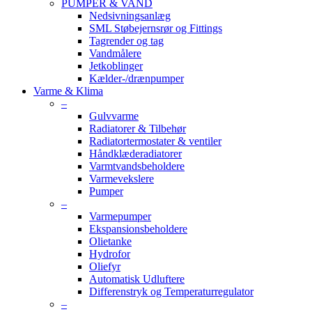
PUMPER & VAND
Nedsivningsanlæg
SML Støbejernsrør og Fittings
Tagrender og tag
Vandmålere
Jetkoblinger
Kælder-/drænpumper
Varme & Klima
–
Gulvvarme
Radiatorer & Tilbehør
Radiatortermostater & ventiler
Håndklæderadiatorer
Varmtvandsbeholdere
Varmevekslere
Pumper
–
Varmepumper
Ekspansionsbeholdere
Olietanke
Hydrofor
Oliefyr
Automatisk Udluftere
Differenstryk og Temperaturregulator
–