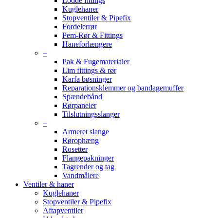
Lodde fittings
Kuglehaner
Stopventiler & Pipefix
Fordelerrør
Pem-Rør & Fittings
Haneforlængere
–
Pak & Fugematerialer
Lim fittings & rør
Karfa bøsninger
Reparationsklemmer og bandagemuffer
Spændebånd
Rørpaneler
Tilslutningsslanger
–
Armeret slange
Rørophæng
Rosetter
Flangepakninger
Tagrender og tag
Vandmålere
Ventiler & haner
Kuglehaner
Stopventiler & Pipefix
Aftapventiler