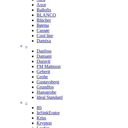
Axor
Ballofix
BLANCO
Blücher
Børma
Cassøe
Cool line
Damixa
–
Danfoss
Dansani
Duravit
FM Mattsson
Geberit
Grohe
Gustavsberg
Grundfos
Hansgrohe
Ideal Standard
–
Ifö
InSinkErator
Kriss
Krypton