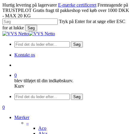
Spring
Hurtig levering på lagervarer
E-mærke certificeret
Fremragende på
til
TRUSTPILOT
Gratis fragt til pakkeshop ved køb over 1000 DKK
hovedindhold
- MAX 20 KG
Tryk på Enter for at søge eller ESC
for at lukke
Søg
Luk
søgning
Søg
Kontakt os
søge
0
blev tilføjet til din indkøbskurv.
Kurv
Menu
Søg
søge
0
Menu
Mærker
–
Aco
Alca