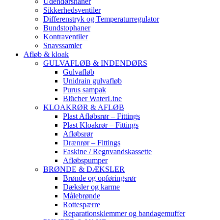
Udendørshaner
Sikkerhedsventiler
Differenstryk og Temperaturregulator
Bundstophaner
Kontraventiler
Snavssamler
Afløb & kloak
GULVAFLØB & INDENDØRS
Gulvafløb
Unidrain gulvafløb
Purus sampak
Blücher WaterLine
KLOAKRØR & AFLØB
Plast Afløbsrør – Fittings
Plast Kloakrør – Fittings
Afløbsrør
Drænrør – Fittings
Faskine / Regnvandskassette
Afløbspumper
BRØNDE & DÆKSLER
Brønde og opføringsrør
Dæksler og karme
Målebrønde
Rottespærre
Reparationsklemmer og bandagemuffer