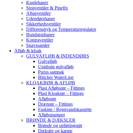
Kuglehaner
Stopventiler & Pipefix
Aftapventiler
Udendørshaner
Sikkerhedsventiler
Differenstryk og Temperaturregulator
Bundstophaner
Kontraventiler
Snavssamler
Afløb & kloak
GULVAFLØB & INDENDØRS
Gulvafløb
Unidrain gulvafløb
Purus sampak
Blücher WaterLine
KLOAKRØR & AFLØB
Plast Afløbsrør – Fittings
Plast Kloakrør – Fittings
Afløbsrør
Drænrør – Fittings
Faskine / Regnvandskassette
Afløbspumper
BRØNDE & DÆKSLER
Brønde og opføringsrør
Dæksler og karme