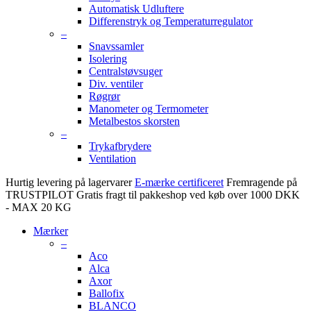
Automatisk Udluftere
Differenstryk og Temperaturregulator
–
Snavssamler
Isolering
Centralstøvsuger
Div. ventiler
Røgrør
Manometer og Termometer
Metalbestos skorsten
–
Trykafbrydere
Ventilation
Hurtig levering på lagervarer
E-mærke certificeret
Fremragende på
TRUSTPILOT
Gratis fragt til pakkeshop ved køb over 1000 DKK
- MAX 20 KG
Mærker
–
Aco
Alca
Axor
Ballofix
BLANCO