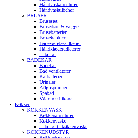
Håndvaskarmaturer
Håndvasktilbehør
BRUSER
Brusesæt
Brusedøre & vægge
Brusebatterier
Brusekabiner
Badeværelsestilbehør
Håndklæderadiatorer
Tilbehør
BADEKAR
Badekar
Bad ventilatorer
Karbatterier
Urinaler
Afløbspumper
Spabad
Vådrumssilikone
Køkken
KØKKENVASK
Køkkenarmaturer
Køkkenvaske
Tilbehør til køkkenvaske
KØKKENUDSTYR
Køkkenkværne