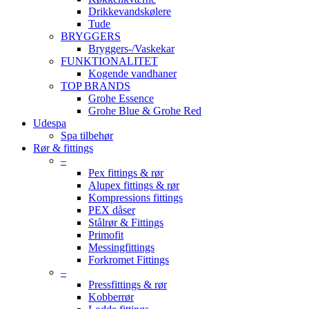
Drikkevandskølere
Tude
BRYGGERS
Bryggers-/Vaskekar
FUNKTIONALITET
Kogende vandhaner
TOP BRANDS
Grohe Essence
Grohe Blue & Grohe Red
Udespa
Spa tilbehør
Rør & fittings
–
Pex fittings & rør
Alupex fittings & rør
Kompressions fittings
PEX dåser
Stålrør & Fittings
Primofit
Messingfittings
Forkromet Fittings
–
Pressfittings & rør
Kobberrør