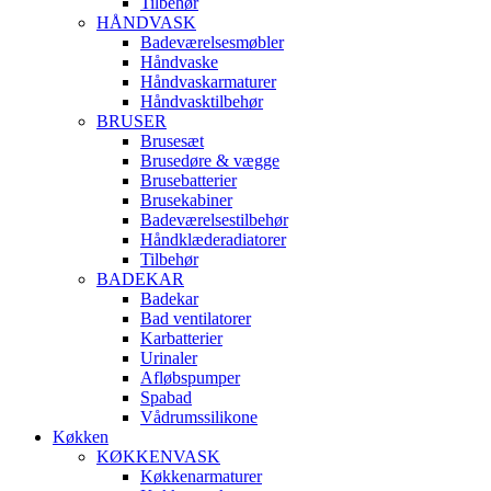
Tilbehør
HÅNDVASK
Badeværelsesmøbler
Håndvaske
Håndvaskarmaturer
Håndvasktilbehør
BRUSER
Brusesæt
Brusedøre & vægge
Brusebatterier
Brusekabiner
Badeværelsestilbehør
Håndklæderadiatorer
Tilbehør
BADEKAR
Badekar
Bad ventilatorer
Karbatterier
Urinaler
Afløbspumper
Spabad
Vådrumssilikone
Køkken
KØKKENVASK
Køkkenarmaturer