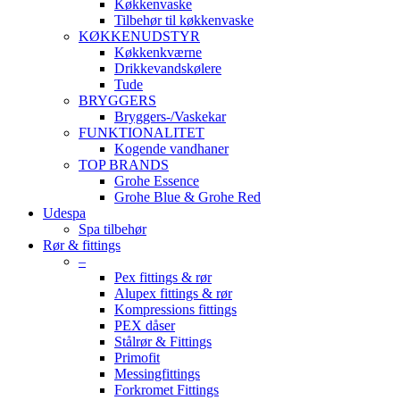
Køkkenvaske
Tilbehør til køkkenvaske
KØKKENUDSTYR
Køkkenkværne
Drikkevandskølere
Tude
BRYGGERS
Bryggers-/Vaskekar
FUNKTIONALITET
Kogende vandhaner
TOP BRANDS
Grohe Essence
Grohe Blue & Grohe Red
Udespa
Spa tilbehør
Rør & fittings
–
Pex fittings & rør
Alupex fittings & rør
Kompressions fittings
PEX dåser
Stålrør & Fittings
Primofit
Messingfittings
Forkromet Fittings