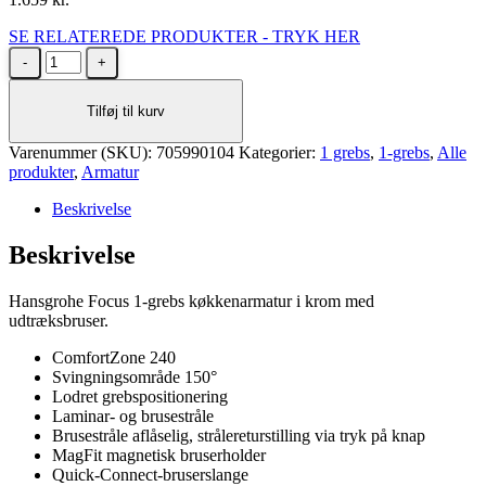
SE RELATEREDE PRODUKTER - TRYK HER
Hansgrohe
Focus
køkkenarmatur
Tilføj til kurv
i
krom
Varenummer (SKU):
med
705990104
Kategorier:
1 grebs
,
1-grebs
,
Alle
produkter
udtræksbruser
,
Armatur
antal
Beskrivelse
Beskrivelse
Hansgrohe Focus 1-grebs køkkenarmatur i krom med
udtræksbruser.
ComfortZone 240
Svingningsområde 150°
Lodret grebspositionering
Laminar- og brusestråle
Brusestråle aflåselig, strålereturstilling via tryk på knap
MagFit magnetisk bruserholder
Quick-Connect-bruserslange