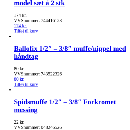
model sæt á 2 stk
174
kr.
VVSnummer: 744416123
174
kr.
Tilføj til kurv
Ballofix 1/2″ – 3/8″ muffe/nippel med
håndtag
80
kr.
VVSnummer: 743522326
80
kr.
Tilføj til kurv
Spidsmuffe 1/2″ – 3/8″ Forkromet
messing
22
kr.
VVSnummer: 048246526