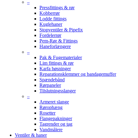
–
Pressfittings & rør
Kobberrør
Lodde fittings
Kuglehaner
Stopventiler & Pipefix
Fordelerrør
Pem-Rør & Fittings
Haneforlængere
–
Pak & Fugematerialer
Lim fittings & rør
Karfa bøsninger
Reparationsklemmer og bandagemuffer
Spændebånd
Rørpaneler
Tilslutningsslanger
–
Armeret slange
Rørophæng
Rosetter
Flangepakninger
Tagrender og tag
Vandmålere
Ventiler & haner