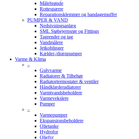
Målebrønde
Rottespærre
Reparationsklemmer og bandagemuffer
PUMPER & VAND
Nedsivningsanlæg
SML Støbejernsrør og Fittings
Tagrender og tag
Vandmålere
Jetkoblinger
Kælder-/drænpumper
Varme & Klima
–
Gulvvarme
Radiatorer & Tilbehør
Radiatortermostater & ventiler
Håndklæderadiatorer
Varmtvandsbeholdere
Varmevekslere
Pumper
–
Varmepumper
Ekspansionsbeholdere
Olietanke
Hydrofor
Oliefyr