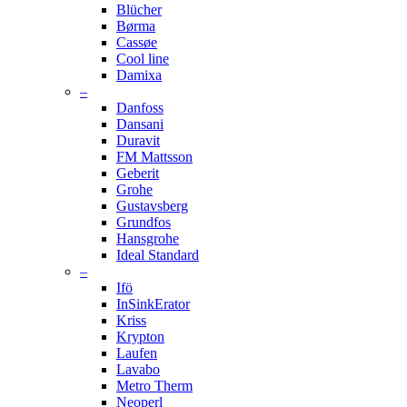
Blücher
Børma
Cassøe
Cool line
Damixa
–
Danfoss
Dansani
Duravit
FM Mattsson
Geberit
Grohe
Gustavsberg
Grundfos
Hansgrohe
Ideal Standard
–
Ifö
InSinkErator
Kriss
Krypton
Laufen
Lavabo
Metro Therm
Neoperl