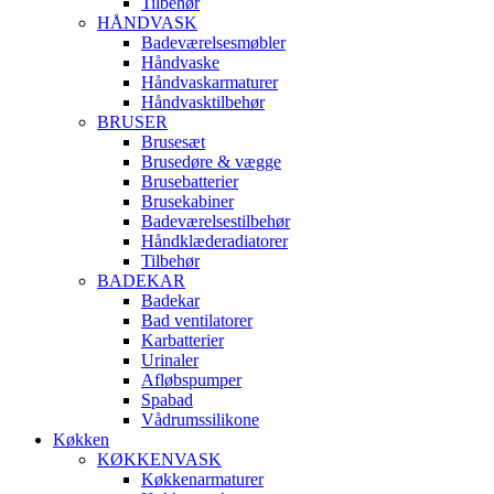
Tilbehør
HÅNDVASK
Badeværelsesmøbler
Håndvaske
Håndvaskarmaturer
Håndvasktilbehør
BRUSER
Brusesæt
Brusedøre & vægge
Brusebatterier
Brusekabiner
Badeværelsestilbehør
Håndklæderadiatorer
Tilbehør
BADEKAR
Badekar
Bad ventilatorer
Karbatterier
Urinaler
Afløbspumper
Spabad
Vådrumssilikone
Køkken
KØKKENVASK
Køkkenarmaturer