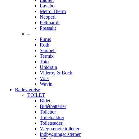
Laufen
Lavabo
Metro Therm
Neoperl
Pettinaroli
Pressalit
–
Purus
Roth
Sanibell
Termix
Toto
Unidrain
Villeroy & Boch
Vola
Wavin
Badeværelse
TOILET
Bidet
Bidétbatterier
Toiletter
Toiletpakker
Toiletsæder
Væghængte toiletter
Indbygningscisterner