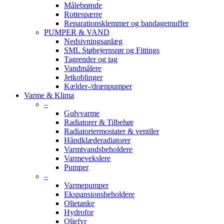
Målebrønde
Rottespærre
Reparationsklemmer og bandagemuffer
PUMPER & VAND
Nedsivningsanlæg
SML Støbejernsrør og Fittings
Tagrender og tag
Vandmålere
Jetkoblinger
Kælder-/drænpumper
Varme & Klima
–
Gulvvarme
Radiatorer & Tilbehør
Radiatortermostater & ventiler
Håndklæderadiatorer
Varmtvandsbeholdere
Varmevekslere
Pumper
–
Varmepumper
Ekspansionsbeholdere
Olietanke
Hydrofor
Oliefyr