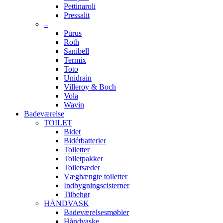
Pettinaroli
Pressalit
–
Purus
Roth
Sanibell
Termix
Toto
Unidrain
Villeroy & Boch
Vola
Wavin
Badeværelse
TOILET
Bidet
Bidétbatterier
Toiletter
Toiletpakker
Toiletsæder
Væghængte toiletter
Indbygningscisterner
Tilbehør
HÅNDVASK
Badeværelsesmøbler
Håndvaske