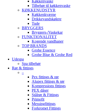
Køkkenvaske
Tilbehør til køkkenvaske
KØKKENUDSTYR
Køkkenkværne
Drikkevandskølere
Tude
BRYGGERS
Bryggers-/Vaskekar
FUNKTIONALITET
Kogende vandhaner
TOP BRANDS
Grohe Essence
Grohe Blue & Grohe Red
Udespa
Spa tilbehør
Rør & fittings
–
Pex fittings & rør
Alupex fittings & rør
Kompressions fittings
PEX dåser
Stålrør & Fittings
Primofit
Messingfittings
Forkromet Fittings