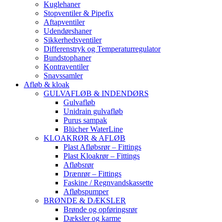
Kuglehaner
Stopventiler & Pipefix
Aftapventiler
Udendørshaner
Sikkerhedsventiler
Differenstryk og Temperaturregulator
Bundstophaner
Kontraventiler
Snavssamler
Afløb & kloak
GULVAFLØB & INDENDØRS
Gulvafløb
Unidrain gulvafløb
Purus sampak
Blücher WaterLine
KLOAKRØR & AFLØB
Plast Afløbsrør – Fittings
Plast Kloakrør – Fittings
Afløbsrør
Drænrør – Fittings
Faskine / Regnvandskassette
Afløbspumper
BRØNDE & DÆKSLER
Brønde og opføringsrør
Dæksler og karme