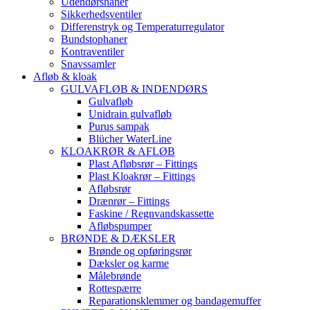
Udendørshaner
Sikkerhedsventiler
Differenstryk og Temperaturregulator
Bundstophaner
Kontraventiler
Snavssamler
Afløb & kloak
GULVAFLØB & INDENDØRS
Gulvafløb
Unidrain gulvafløb
Purus sampak
Blücher WaterLine
KLOAKRØR & AFLØB
Plast Afløbsrør – Fittings
Plast Kloakrør – Fittings
Afløbsrør
Drænrør – Fittings
Faskine / Regnvandskassette
Afløbspumper
BRØNDE & DÆKSLER
Brønde og opføringsrør
Dæksler og karme
Målebrønde
Rottespærre
Reparationsklemmer og bandagemuffer