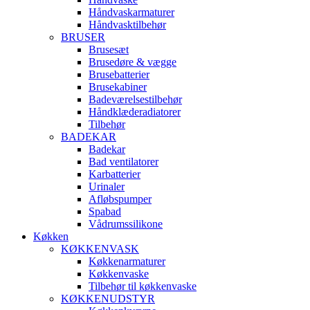
Håndvaskarmaturer
Håndvasktilbehør
BRUSER
Brusesæt
Brusedøre & vægge
Brusebatterier
Brusekabiner
Badeværelsestilbehør
Håndklæderadiatorer
Tilbehør
BADEKAR
Badekar
Bad ventilatorer
Karbatterier
Urinaler
Afløbspumper
Spabad
Vådrumssilikone
Køkken
KØKKENVASK
Køkkenarmaturer
Køkkenvaske
Tilbehør til køkkenvaske
KØKKENUDSTYR