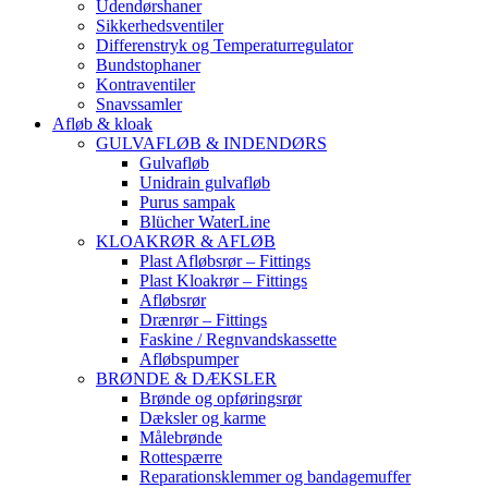
Udendørshaner
Sikkerhedsventiler
Differenstryk og Temperaturregulator
Bundstophaner
Kontraventiler
Snavssamler
Afløb & kloak
GULVAFLØB & INDENDØRS
Gulvafløb
Unidrain gulvafløb
Purus sampak
Blücher WaterLine
KLOAKRØR & AFLØB
Plast Afløbsrør – Fittings
Plast Kloakrør – Fittings
Afløbsrør
Drænrør – Fittings
Faskine / Regnvandskassette
Afløbspumper
BRØNDE & DÆKSLER
Brønde og opføringsrør
Dæksler og karme
Målebrønde
Rottespærre
Reparationsklemmer og bandagemuffer