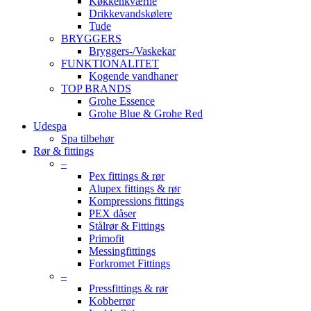
Køkkenkværne
Drikkevandskølere
Tude
BRYGGERS
Bryggers-/Vaskekar
FUNKTIONALITET
Kogende vandhaner
TOP BRANDS
Grohe Essence
Grohe Blue & Grohe Red
Udespa
Spa tilbehør
Rør & fittings
–
Pex fittings & rør
Alupex fittings & rør
Kompressions fittings
PEX dåser
Stålrør & Fittings
Primofit
Messingfittings
Forkromet Fittings
–
Pressfittings & rør
Kobberrør