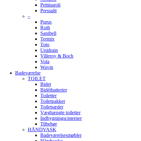
Pettinaroli
Pressalit
–
Purus
Roth
Sanibell
Termix
Toto
Unidrain
Villeroy & Boch
Vola
Wavin
Badeværelse
TOILET
Bidet
Bidétbatterier
Toiletter
Toiletpakker
Toiletsæder
Væghængte toiletter
Indbygningscisterner
Tilbehør
HÅNDVASK
Badeværelsesmøbler
Håndvaske