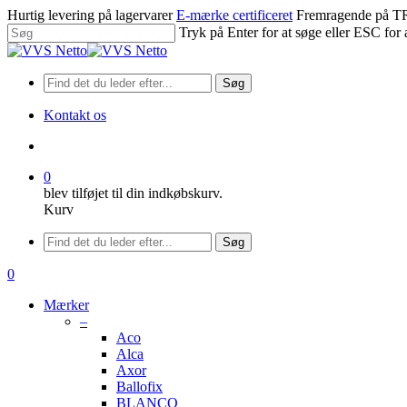
Spring
Hurtig levering på lagervarer
E-mærke certificeret
Fremragende på
til
Tryk på Enter for at søge eller ESC for 
hovedindhold
Luk
søgning
Søg
Kontakt os
søge
0
blev tilføjet til din indkøbskurv.
Kurv
Menu
Søg
søge
0
Menu
Mærker
–
Aco
Alca
Axor
Ballofix
BLANCO