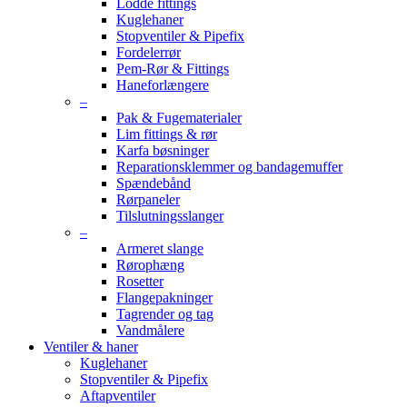
Lodde fittings
Kuglehaner
Stopventiler & Pipefix
Fordelerrør
Pem-Rør & Fittings
Haneforlængere
–
Pak & Fugematerialer
Lim fittings & rør
Karfa bøsninger
Reparationsklemmer og bandagemuffer
Spændebånd
Rørpaneler
Tilslutningsslanger
–
Armeret slange
Rørophæng
Rosetter
Flangepakninger
Tagrender og tag
Vandmålere
Ventiler & haner
Kuglehaner
Stopventiler & Pipefix
Aftapventiler