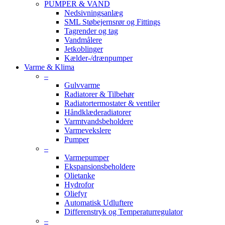
PUMPER & VAND
Nedsivningsanlæg
SML Støbejernsrør og Fittings
Tagrender og tag
Vandmålere
Jetkoblinger
Kælder-/drænpumper
Varme & Klima
–
Gulvvarme
Radiatorer & Tilbehør
Radiatortermostater & ventiler
Håndklæderadiatorer
Varmtvandsbeholdere
Varmevekslere
Pumper
–
Varmepumper
Ekspansionsbeholdere
Olietanke
Hydrofor
Oliefyr
Automatisk Udluftere
Differenstryk og Temperaturregulator
–