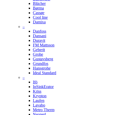
Blücher
Børma
Cassøe
Cool line
Damixa
–
Danfoss
Dansani
Duravit
FM Mattsson
Geberit
Grohe
Gustavsberg
Grundfos
Hansgrohe
Ideal Standard
–
Ifö
InSinkErator
Kriss
Krypton
Laufen
Lavabo
Metro Therm
Neoperl