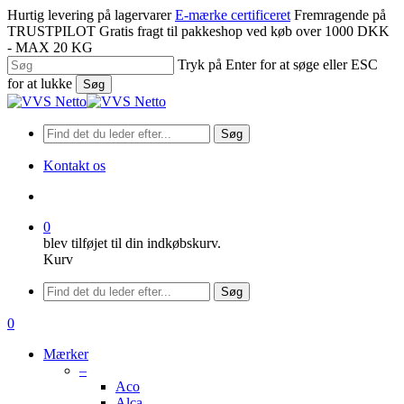
Spring
Hurtig levering på lagervarer
E-mærke certificeret
Fremragende på
til
TRUSTPILOT
Gratis fragt til pakkeshop ved køb over 1000 DKK
hovedindhold
- MAX 20 KG
Tryk på Enter for at søge eller ESC
for at lukke
Søg
Luk
søgning
Søg
Kontakt os
søge
0
blev tilføjet til din indkøbskurv.
Kurv
Menu
Søg
søge
0
Menu
Mærker
–
Aco
Alca