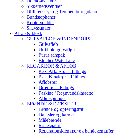
Udendørshaner
Sikkerhedsventiler
Differenstryk og Temperaturregulator
Bundstophaner
Kontraventiler
Snavssamler
Afløb & kloak
GULVAFLØB & INDENDØRS
Gulvafløb
Unidrain gulvafløb
Purus sampak
Blücher WaterLine
KLOAKRØR & AFLØB
Plast Afløbsrør – Fittings
Plast Kloakrør – Fittings
Afløbsrør
Drænrør – Fittings
Faskine / Regnvandskassette
Afløbspumper
BRØNDE & DÆKSLER
Brønde og opføringsrør
Dæksler og karme
Målebrønde
Rottespærre
Reparationsklemmer og bandagemuffer