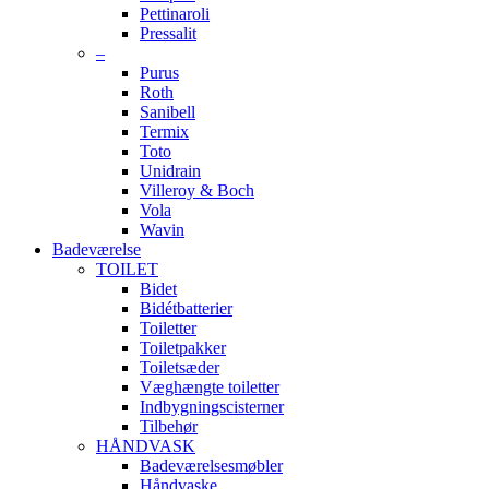
Pettinaroli
Pressalit
–
Purus
Roth
Sanibell
Termix
Toto
Unidrain
Villeroy & Boch
Vola
Wavin
Badeværelse
TOILET
Bidet
Bidétbatterier
Toiletter
Toiletpakker
Toiletsæder
Væghængte toiletter
Indbygningscisterner
Tilbehør
HÅNDVASK
Badeværelsesmøbler
Håndvaske