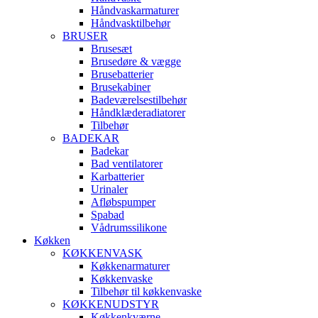
Håndvaskarmaturer
Håndvasktilbehør
BRUSER
Brusesæt
Brusedøre & vægge
Brusebatterier
Brusekabiner
Badeværelsestilbehør
Håndklæderadiatorer
Tilbehør
BADEKAR
Badekar
Bad ventilatorer
Karbatterier
Urinaler
Afløbspumper
Spabad
Vådrumssilikone
Køkken
KØKKENVASK
Køkkenarmaturer
Køkkenvaske
Tilbehør til køkkenvaske
KØKKENUDSTYR
Køkkenkværne