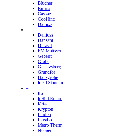
Blücher
Børma
Cassøe
Cool line
Damixa
–
Danfoss
Dansani
Duravit
FM Mattsson
Geberit
Grohe
Gustavsberg
Grundfos
Hansgrohe
Ideal Standard
–
Ifö
InSinkErator
Kriss
Krypton
Laufen
Lavabo
Metro Therm
Neoperl