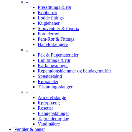
–
Pressfittings & rør
Kobberrør
Lodde fittings
Kuglehaner
Stopventiler & Pipefix
Fordelerrør
Pem-Rør & Fittings
Haneforlængere
–
Pak & Fugematerialer
Lim fittings & rør
Karfa bøsninger
Reparationsklemmer og bandagemuffer
Spændebånd
Rørpaneler
Tilslutningsslanger
–
Armeret slange
Rørophæng
Rosetter
Flangepakninger
Tagrender og tag
Vandmålere
Ventiler & haner