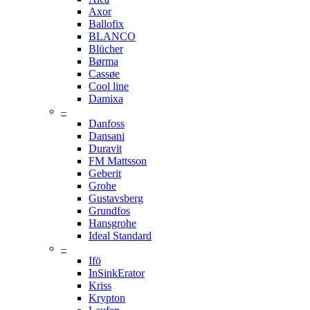
Axor
Ballofix
BLANCO
Blücher
Børma
Cassøe
Cool line
Damixa
–
Danfoss
Dansani
Duravit
FM Mattsson
Geberit
Grohe
Gustavsberg
Grundfos
Hansgrohe
Ideal Standard
–
Ifö
InSinkErator
Kriss
Krypton