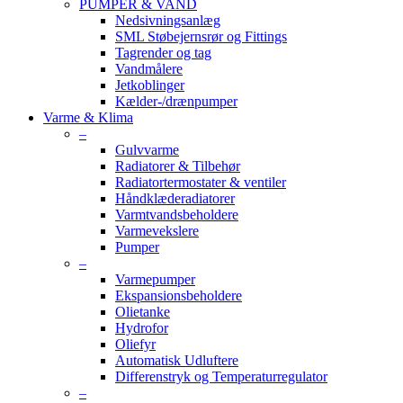
PUMPER & VAND
Nedsivningsanlæg
SML Støbejernsrør og Fittings
Tagrender og tag
Vandmålere
Jetkoblinger
Kælder-/drænpumper
Varme & Klima
–
Gulvvarme
Radiatorer & Tilbehør
Radiatortermostater & ventiler
Håndklæderadiatorer
Varmtvandsbeholdere
Varmevekslere
Pumper
–
Varmepumper
Ekspansionsbeholdere
Olietanke
Hydrofor
Oliefyr
Automatisk Udluftere
Differenstryk og Temperaturregulator
–