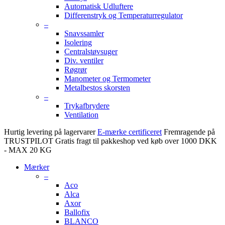
Automatisk Udluftere
Differenstryk og Temperaturregulator
–
Snavssamler
Isolering
Centralstøvsuger
Div. ventiler
Røgrør
Manometer og Termometer
Metalbestos skorsten
–
Trykafbrydere
Ventilation
Hurtig levering på lagervarer
E-mærke certificeret
Fremragende på
TRUSTPILOT
Gratis fragt til pakkeshop ved køb over 1000 DKK
- MAX 20 KG
Mærker
–
Aco
Alca
Axor
Ballofix
BLANCO