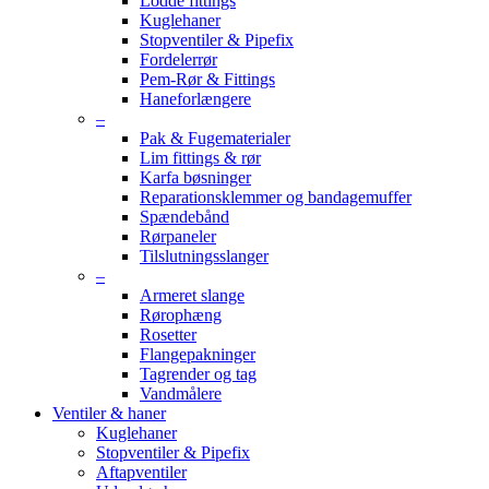
Lodde fittings
Kuglehaner
Stopventiler & Pipefix
Fordelerrør
Pem-Rør & Fittings
Haneforlængere
–
Pak & Fugematerialer
Lim fittings & rør
Karfa bøsninger
Reparationsklemmer og bandagemuffer
Spændebånd
Rørpaneler
Tilslutningsslanger
–
Armeret slange
Rørophæng
Rosetter
Flangepakninger
Tagrender og tag
Vandmålere
Ventiler & haner
Kuglehaner
Stopventiler & Pipefix
Aftapventiler