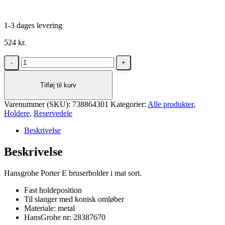
1-3 dages levering
524
kr.
Hansgrohe
Porter
E
Tilføj til kurv
bruserholder
i
Varenummer (SKU):
mat
738864301
Kategorier:
Alle produkter
,
Holdere
sort
,
Reservedele
antal
Beskrivelse
Beskrivelse
Hansgrohe Porter E bruserholder i mat sort.
Fast holdeposition
Til slanger med konisk omløber
Materiale: metal
HansGrohe nr: 28387670