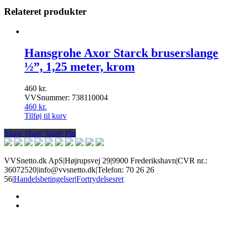
Relateret produkter
Hansgrohe Axor Starck bruserslange
½”, 1,25 meter, krom
460
kr.
VVSnummer: 738110004
460
kr.
Tilføj til kurv
Share
Share
Share
Share
Pin
VVSnetto.dk ApS
|
Højrupsvej 29
|
9900 Frederikshavn
|
CVR nr.:
36072520
|
info@vvsnetto.dk
|
Telefon: 70 26 26
56
|
Handelsbetingelser
|
Fortrydelsesret
facebook
youtube