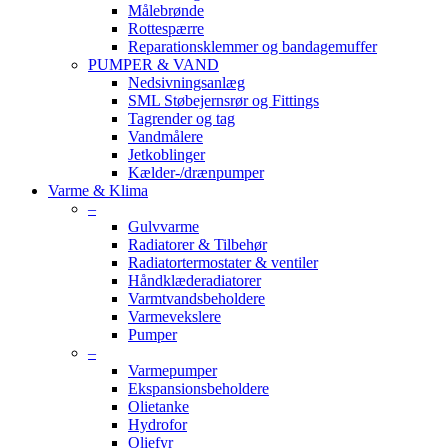
Målebrønde
Rottespærre
Reparationsklemmer og bandagemuffer
PUMPER & VAND
Nedsivningsanlæg
SML Støbejernsrør og Fittings
Tagrender og tag
Vandmålere
Jetkoblinger
Kælder-/drænpumper
Varme & Klima
–
Gulvvarme
Radiatorer & Tilbehør
Radiatortermostater & ventiler
Håndklæderadiatorer
Varmtvandsbeholdere
Varmevekslere
Pumper
–
Varmepumper
Ekspansionsbeholdere
Olietanke
Hydrofor
Oliefyr