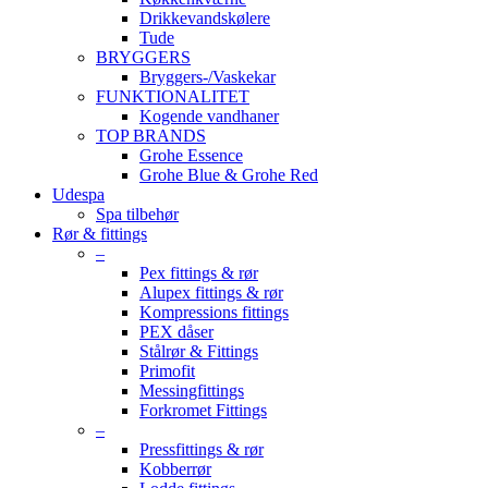
Drikkevandskølere
Tude
BRYGGERS
Bryggers-/Vaskekar
FUNKTIONALITET
Kogende vandhaner
TOP BRANDS
Grohe Essence
Grohe Blue & Grohe Red
Udespa
Spa tilbehør
Rør & fittings
–
Pex fittings & rør
Alupex fittings & rør
Kompressions fittings
PEX dåser
Stålrør & Fittings
Primofit
Messingfittings
Forkromet Fittings
–
Pressfittings & rør
Kobberrør