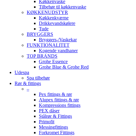
Køkkenvaske
Tilbehør til køkkenvaske
KØKKENUDSTYR
Køkkenkværne
Drikkevandskølere
Tude
BRYGGERS
Bryggers-/Vaskekar
FUNKTIONALITET
Kogende vandhaner
TOP BRANDS
Grohe Essence
Grohe Blue & Grohe Red
Udespa
Spa tilbehør
Rør & fittings
–
Pex fittings & rør
Alupex fittings & rør
Kompressions fittings
PEX dåser
Stålrør & Fittings
Primofit
Messingfittings
Forkromet Fittings