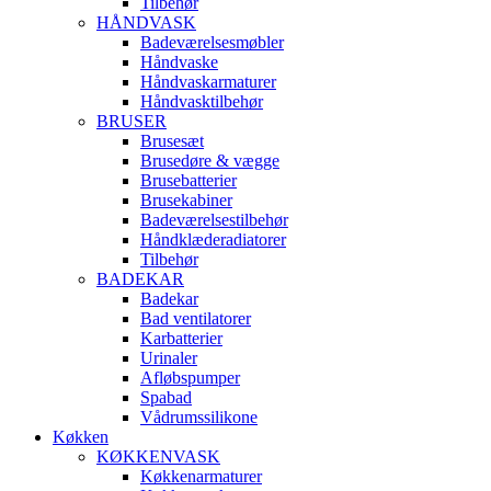
Tilbehør
HÅNDVASK
Badeværelsesmøbler
Håndvaske
Håndvaskarmaturer
Håndvasktilbehør
BRUSER
Brusesæt
Brusedøre & vægge
Brusebatterier
Brusekabiner
Badeværelsestilbehør
Håndklæderadiatorer
Tilbehør
BADEKAR
Badekar
Bad ventilatorer
Karbatterier
Urinaler
Afløbspumper
Spabad
Vådrumssilikone
Køkken
KØKKENVASK
Køkkenarmaturer