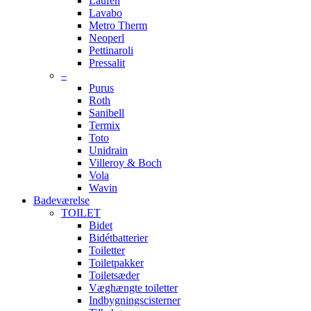
Laufen
Lavabo
Metro Therm
Neoperl
Pettinaroli
Pressalit
–
Purus
Roth
Sanibell
Termix
Toto
Unidrain
Villeroy & Boch
Vola
Wavin
Badeværelse
TOILET
Bidet
Bidétbatterier
Toiletter
Toiletpakker
Toiletsæder
Væghængte toiletter
Indbygningscisterner