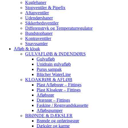
Kuglehaner
Stopventiler & Pipefix
Aftapventiler
Udendørshaner
Sikkerhedsventiler
Differenstryk og Temperaturregulator
Bundstophaner
Kontraventiler
Snavssamler
Afløb & kloak
GULVAFLØB & INDENDØRS
Gulvafløb
Unidrain gulvafløb
Purus sampak
Blücher WaterLine
KLOAKRØR & AFLØB
Plast Afløbsrør – Fittings
Plast Kloakrør – Fittings
Afløbsrør
Drænrør – Fittings
Faskine / Regnvandskassette
Afløbspumper
BRØNDE & DÆKSLER
Brønde og opføringsrør
Dæksler og karme