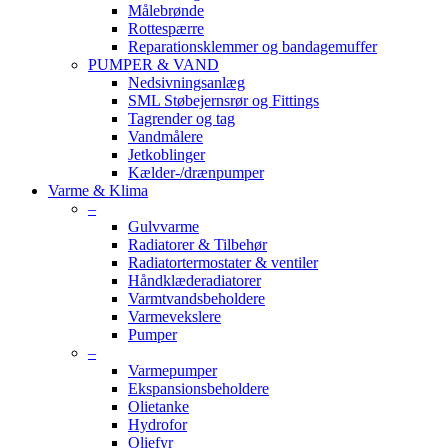
Målebrønde
Rottespærre
Reparationsklemmer og bandagemuffer
PUMPER & VAND
Nedsivningsanlæg
SML Støbejernsrør og Fittings
Tagrender og tag
Vandmålere
Jetkoblinger
Kælder-/drænpumper
Varme & Klima
–
Gulvvarme
Radiatorer & Tilbehør
Radiatortermostater & ventiler
Håndklæderadiatorer
Varmtvandsbeholdere
Varmevekslere
Pumper
–
Varmepumper
Ekspansionsbeholdere
Olietanke
Hydrofor
Oliefyr