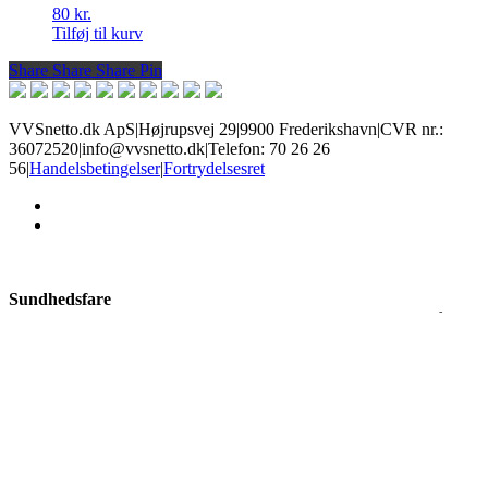
80
kr.
Tilføj til kurv
Share
Share
Share
Share
Pin
VVSnetto.dk ApS
|
Højrupsvej 29
|
9900 Frederikshavn
|
CVR nr.:
36072520
|
info@vvsnetto.dk
|
Telefon: 70 26 26
56
|
Handelsbetingelser
|
Fortrydelsesret
facebook
youtube
Sundhedsfare
Produkter med dette mærke kan give slem irritation i øjne og på hud,
allergisk hudreaktion, luftvejsirritation, samt sløvhed eller
svimmelhed. Brug øjenbeskyttelse og handsker alt efter risiko, og
sørg for god ventilation.
Ætsende
Disse kemikalier kan ætse hud og kan give alvorlige øjenskader.