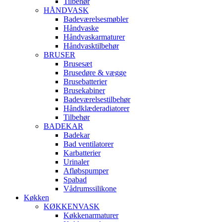
Tilbehør
HÅNDVASK
Badeværelsesmøbler
Håndvaske
Håndvaskarmaturer
Håndvasktilbehør
BRUSER
Brusesæt
Brusedøre & vægge
Brusebatterier
Brusekabiner
Badeværelsestilbehør
Håndklæderadiatorer
Tilbehør
BADEKAR
Badekar
Bad ventilatorer
Karbatterier
Urinaler
Afløbspumper
Spabad
Vådrumssilikone
Køkken
KØKKENVASK
Køkkenarmaturer