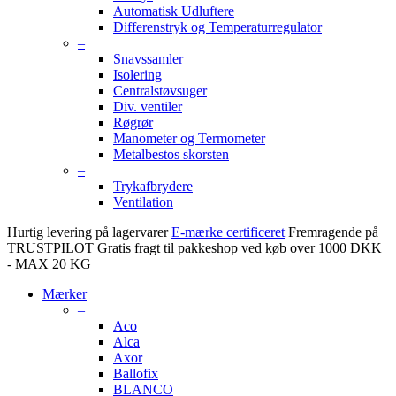
Automatisk Udluftere
Differenstryk og Temperaturregulator
–
Snavssamler
Isolering
Centralstøvsuger
Div. ventiler
Røgrør
Manometer og Termometer
Metalbestos skorsten
–
Trykafbrydere
Ventilation
Hurtig levering på lagervarer
E-mærke certificeret
Fremragende på
TRUSTPILOT
Gratis fragt til pakkeshop ved køb over 1000 DKK
- MAX 20 KG
Mærker
–
Aco
Alca
Axor
Ballofix
BLANCO