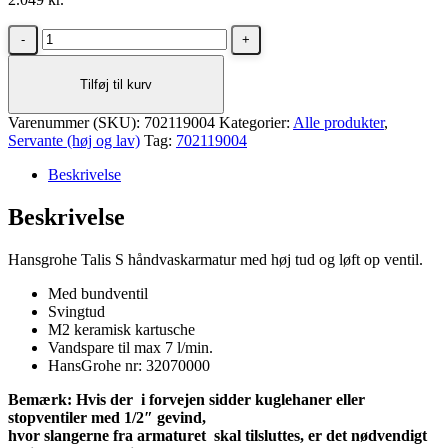
Hansgrohe
Talis
S
Tilføj til kurv
håndvaskarmatur
med
Varenummer (SKU):
høj
702119004
Kategorier:
Alle produkter
,
Servante (høj og lav)
tud
Tag:
702119004
og
Beskrivelse
løft
op
Beskrivelse
ventil
antal
Hansgrohe Talis S håndvaskarmatur med høj tud og løft op ventil.
Med bundventil
Svingtud
M2 keramisk kartusche
Vandspare til max 7 l/min.
HansGrohe nr: 32070000
Bemærk: Hvis der i forvejen sidder kuglehaner eller
stopventiler med 1/2″ gevind,
hvor slangerne fra armaturet skal tilsluttes, er det nødvendigt