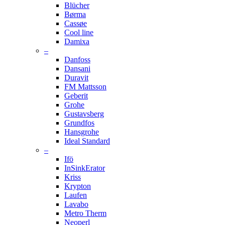
Blücher
Børma
Cassøe
Cool line
Damixa
–
Danfoss
Dansani
Duravit
FM Mattsson
Geberit
Grohe
Gustavsberg
Grundfos
Hansgrohe
Ideal Standard
–
Ifö
InSinkErator
Kriss
Krypton
Laufen
Lavabo
Metro Therm
Neoperl