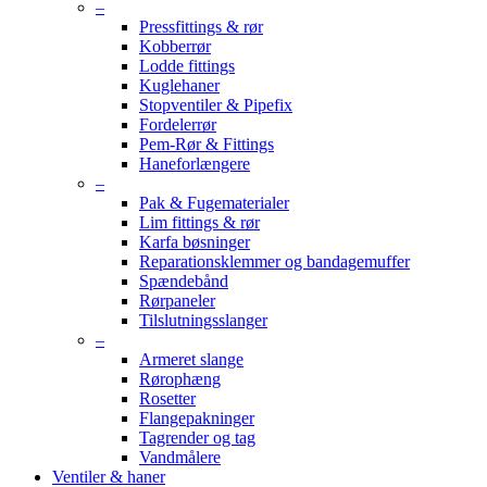
–
Pressfittings & rør
Kobberrør
Lodde fittings
Kuglehaner
Stopventiler & Pipefix
Fordelerrør
Pem-Rør & Fittings
Haneforlængere
–
Pak & Fugematerialer
Lim fittings & rør
Karfa bøsninger
Reparationsklemmer og bandagemuffer
Spændebånd
Rørpaneler
Tilslutningsslanger
–
Armeret slange
Rørophæng
Rosetter
Flangepakninger
Tagrender og tag
Vandmålere
Ventiler & haner