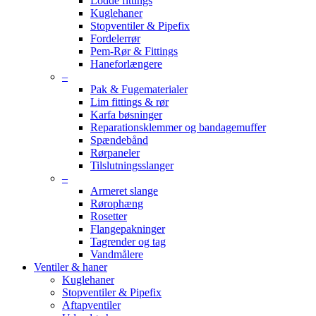
Lodde fittings
Kuglehaner
Stopventiler & Pipefix
Fordelerrør
Pem-Rør & Fittings
Haneforlængere
–
Pak & Fugematerialer
Lim fittings & rør
Karfa bøsninger
Reparationsklemmer og bandagemuffer
Spændebånd
Rørpaneler
Tilslutningsslanger
–
Armeret slange
Rørophæng
Rosetter
Flangepakninger
Tagrender og tag
Vandmålere
Ventiler & haner
Kuglehaner
Stopventiler & Pipefix
Aftapventiler