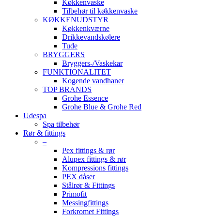
Køkkenvaske
Tilbehør til køkkenvaske
KØKKENUDSTYR
Køkkenkværne
Drikkevandskølere
Tude
BRYGGERS
Bryggers-/Vaskekar
FUNKTIONALITET
Kogende vandhaner
TOP BRANDS
Grohe Essence
Grohe Blue & Grohe Red
Udespa
Spa tilbehør
Rør & fittings
–
Pex fittings & rør
Alupex fittings & rør
Kompressions fittings
PEX dåser
Stålrør & Fittings
Primofit
Messingfittings
Forkromet Fittings