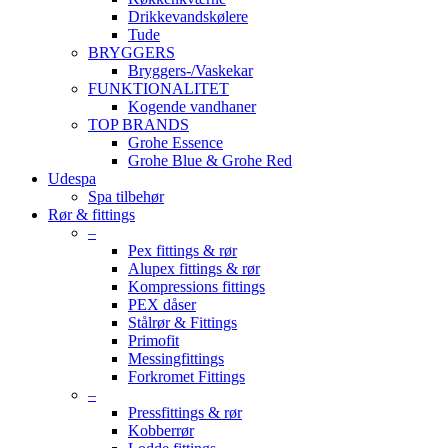
Drikkevandskølere
Tude
BRYGGERS
Bryggers-/Vaskekar
FUNKTIONALITET
Kogende vandhaner
TOP BRANDS
Grohe Essence
Grohe Blue & Grohe Red
Udespa
Spa tilbehør
Rør & fittings
–
Pex fittings & rør
Alupex fittings & rør
Kompressions fittings
PEX dåser
Stålrør & Fittings
Primofit
Messingfittings
Forkromet Fittings
–
Pressfittings & rør
Kobberrør