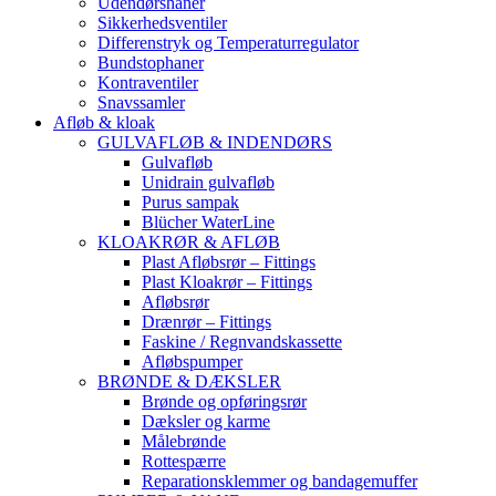
Udendørshaner
Sikkerhedsventiler
Differenstryk og Temperaturregulator
Bundstophaner
Kontraventiler
Snavssamler
Afløb & kloak
GULVAFLØB & INDENDØRS
Gulvafløb
Unidrain gulvafløb
Purus sampak
Blücher WaterLine
KLOAKRØR & AFLØB
Plast Afløbsrør – Fittings
Plast Kloakrør – Fittings
Afløbsrør
Drænrør – Fittings
Faskine / Regnvandskassette
Afløbspumper
BRØNDE & DÆKSLER
Brønde og opføringsrør
Dæksler og karme
Målebrønde
Rottespærre
Reparationsklemmer og bandagemuffer