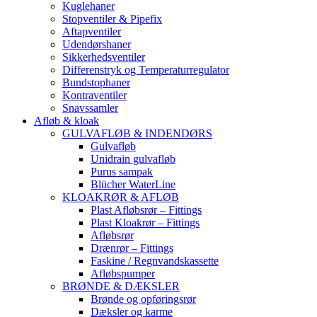
Kuglehaner
Stopventiler & Pipefix
Aftapventiler
Udendørshaner
Sikkerhedsventiler
Differenstryk og Temperaturregulator
Bundstophaner
Kontraventiler
Snavssamler
Afløb & kloak
GULVAFLØB & INDENDØRS
Gulvafløb
Unidrain gulvafløb
Purus sampak
Blücher WaterLine
KLOAKRØR & AFLØB
Plast Afløbsrør – Fittings
Plast Kloakrør – Fittings
Afløbsrør
Drænrør – Fittings
Faskine / Regnvandskassette
Afløbspumper
BRØNDE & DÆKSLER
Brønde og opføringsrør
Dæksler og karme