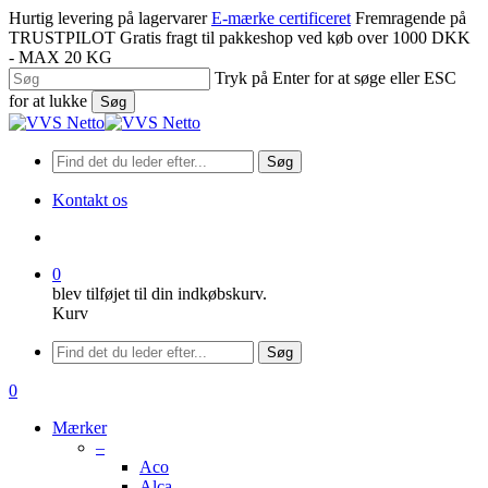
Spring
Hurtig levering på lagervarer
E-mærke certificeret
Fremragende på
til
TRUSTPILOT
Gratis fragt til pakkeshop ved køb over 1000 DKK
hovedindhold
- MAX 20 KG
Tryk på Enter for at søge eller ESC
for at lukke
Søg
Luk
søgning
Søg
Kontakt os
søge
0
blev tilføjet til din indkøbskurv.
Kurv
Menu
Søg
søge
0
Menu
Mærker
–
Aco
Alca