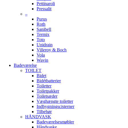
Pettinaroli
Pressalit
–
Purus
Roth
Sanibell
Termix
Toto
Unidrain
Villeroy & Boch
Vola
Wavin
Badeværelse
TOILET
Bidet
Bidétbatterier
Toiletter
Toiletpakker
Toiletsæder
Væghængte toiletter
Indbygningscisterner
Tilbehør
HÅNDVASK
Badeværelsesmøbler
Håndvaske