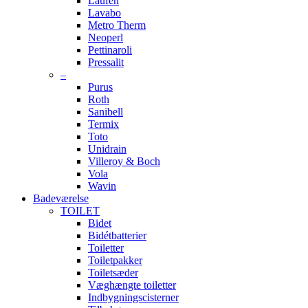
Laufen
Lavabo
Metro Therm
Neoperl
Pettinaroli
Pressalit
–
Purus
Roth
Sanibell
Termix
Toto
Unidrain
Villeroy & Boch
Vola
Wavin
Badeværelse
TOILET
Bidet
Bidétbatterier
Toiletter
Toiletpakker
Toiletsæder
Væghængte toiletter
Indbygningscisterner