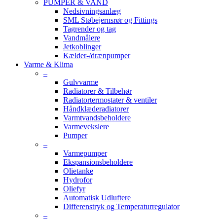
PUMPER & VAND
Nedsivningsanlæg
SML Støbejernsrør og Fittings
Tagrender og tag
Vandmålere
Jetkoblinger
Kælder-/drænpumper
Varme & Klima
–
Gulvvarme
Radiatorer & Tilbehør
Radiatortermostater & ventiler
Håndklæderadiatorer
Varmtvandsbeholdere
Varmevekslere
Pumper
–
Varmepumper
Ekspansionsbeholdere
Olietanke
Hydrofor
Oliefyr
Automatisk Udluftere
Differenstryk og Temperaturregulator
–