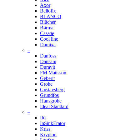
Axor
Ballofix
BLANCO
Blücher
Børma
Cassøe
Cool line
Damixa
–
Danfoss
Dansani
Duravit
FM Mattsson
Geberit
Grohe
Gustavsberg
Grundfos
Hansgrohe
Ideal Standard
–
Ifö
InSinkErator
Kriss
Krypton