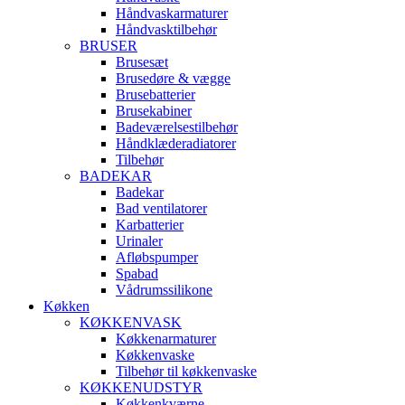
Håndvaskarmaturer
Håndvasktilbehør
BRUSER
Brusesæt
Brusedøre & vægge
Brusebatterier
Brusekabiner
Badeværelsestilbehør
Håndklæderadiatorer
Tilbehør
BADEKAR
Badekar
Bad ventilatorer
Karbatterier
Urinaler
Afløbspumper
Spabad
Vådrumssilikone
Køkken
KØKKENVASK
Køkkenarmaturer
Køkkenvaske
Tilbehør til køkkenvaske
KØKKENUDSTYR
Køkkenkværne