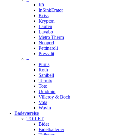
Ifö
InSinkErator
Kriss
Krypton
Laufen
Lavabo
Metro Therm
Neoperl
Pettinaroli
Pressalit
–
Purus
Roth
Sanibell
Termix
Toto
Unidrain
Villeroy & Boch
Vola
Wavin
Badeværelse
TOILET
Bidet
Bidétbatterier
Toiletter