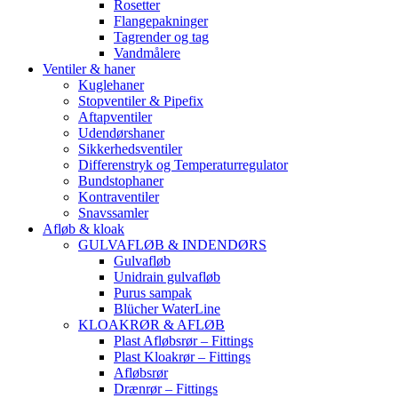
Rosetter
Flangepakninger
Tagrender og tag
Vandmålere
Ventiler & haner
Kuglehaner
Stopventiler & Pipefix
Aftapventiler
Udendørshaner
Sikkerhedsventiler
Differenstryk og Temperaturregulator
Bundstophaner
Kontraventiler
Snavssamler
Afløb & kloak
GULVAFLØB & INDENDØRS
Gulvafløb
Unidrain gulvafløb
Purus sampak
Blücher WaterLine
KLOAKRØR & AFLØB
Plast Afløbsrør – Fittings
Plast Kloakrør – Fittings
Afløbsrør
Drænrør – Fittings