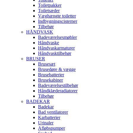
Toiletpakker
Toiletsæder
Væghængte toiletter
Indbygningscisterner
Tilbehør
HÅNDVASK
Badeværelsesmøbler
Håndvaske
Håndvaskarmaturer
Håndvasktilbehør
BRUSER
Brusesæt
Brusedøre & vægge
Brusebatterier
Brusekabiner
Badeværelsestilbehør
Håndklæderadiatorer
Tilbehør
BADEKAR
Badekar
Bad ventilatorer
Karbatterier
Urinaler
Afløbspumper