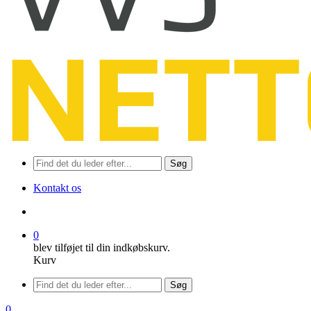
Søg
Kontakt os
søge
0
blev tilføjet til din indkøbskurv.
Kurv
Menu
Søg
søge
0