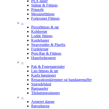
PEX dåser
Stålrør & Fittings
Primofit
Messingfittings
Forkromet Fittings
–
Pressfittings & rør
Kobberrør
Lodde fittings
Kuglehaner
Stopventiler & Pipefix
Fordelerrør
Pem-Rør & Fittings
Haneforlængere
–
Pak & Fugematerialer
Lim fittings & rør
Karfa bøsninger
Reparationsklemmer og bandagemuffer
Spændebånd
Rørpaneler
Tilslutningsslanger
–
Armeret slange
Rørophæng