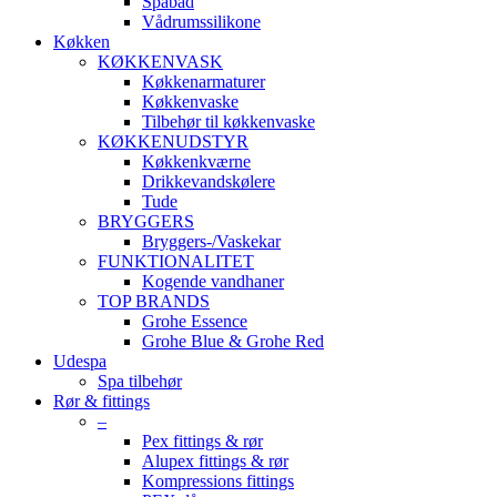
Spabad
Vådrumssilikone
Køkken
KØKKENVASK
Køkkenarmaturer
Køkkenvaske
Tilbehør til køkkenvaske
KØKKENUDSTYR
Køkkenkværne
Drikkevandskølere
Tude
BRYGGERS
Bryggers-/Vaskekar
FUNKTIONALITET
Kogende vandhaner
TOP BRANDS
Grohe Essence
Grohe Blue & Grohe Red
Udespa
Spa tilbehør
Rør & fittings
–
Pex fittings & rør
Alupex fittings & rør
Kompressions fittings