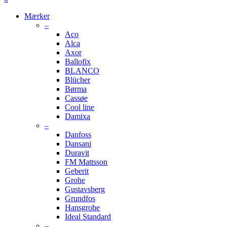
Menu
Mærker
–
Aco
Alca
Axor
Ballofix
BLANCO
Blücher
Børma
Cassøe
Cool line
Damixa
–
Danfoss
Dansani
Duravit
FM Mattsson
Geberit
Grohe
Gustavsberg
Grundfos
Hansgrohe
Ideal Standard
–