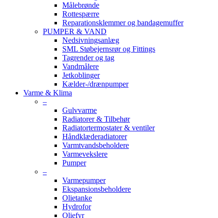
Målebrønde
Rottespærre
Reparationsklemmer og bandagemuffer
PUMPER & VAND
Nedsivningsanlæg
SML Støbejernsrør og Fittings
Tagrender og tag
Vandmålere
Jetkoblinger
Kælder-/drænpumper
Varme & Klima
–
Gulvvarme
Radiatorer & Tilbehør
Radiatortermostater & ventiler
Håndklæderadiatorer
Varmtvandsbeholdere
Varmevekslere
Pumper
–
Varmepumper
Ekspansionsbeholdere
Olietanke
Hydrofor
Oliefyr