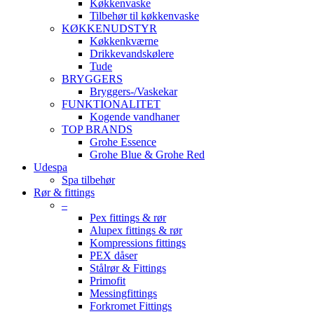
Køkkenvaske
Tilbehør til køkkenvaske
KØKKENUDSTYR
Køkkenkværne
Drikkevandskølere
Tude
BRYGGERS
Bryggers-/Vaskekar
FUNKTIONALITET
Kogende vandhaner
TOP BRANDS
Grohe Essence
Grohe Blue & Grohe Red
Udespa
Spa tilbehør
Rør & fittings
–
Pex fittings & rør
Alupex fittings & rør
Kompressions fittings
PEX dåser
Stålrør & Fittings
Primofit
Messingfittings
Forkromet Fittings