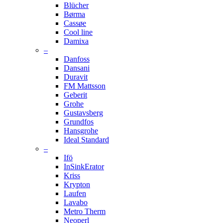
Blücher
Børma
Cassøe
Cool line
Damixa
–
Danfoss
Dansani
Duravit
FM Mattsson
Geberit
Grohe
Gustavsberg
Grundfos
Hansgrohe
Ideal Standard
–
Ifö
InSinkErator
Kriss
Krypton
Laufen
Lavabo
Metro Therm
Neoperl