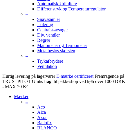
Automatisk Udluftere
Differenstryk og Temperaturregulator
–
Snavssamler
Isolering
Centralstøvsuger
Div. ventiler
Røgrør
Manometer og Termometer
Metalbestos skorsten
–
Trykafbrydere
Ventilation
Hurtig levering på lagervarer
E-mærke certificeret
Fremragende på
TRUSTPILOT
Gratis fragt til pakkeshop ved køb over 1000 DKK
- MAX 20 KG
Mærker
–
Aco
Alca
Axor
Ballofix
BLANCO