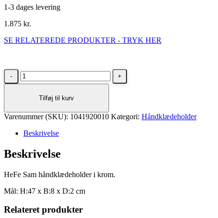
1-3 dages levering
1.875
kr.
SE RELATEREDE PRODUKTER - TRYK HER
HeFe
Sam
håndklædeholder
Tilføj til kurv
i
krom
Varenummer (SKU):
antal
1041920010
Kategori:
Håndklædeholder
Beskrivelse
Beskrivelse
HeFe Sam håndklædeholder i krom.
Mål: H:47 x B:8 x D:2 cm
Relateret produkter