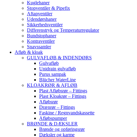
Kuglehaner
Stopventiler & Pipefix
Aftapventiler
Udendørshaner
Sikkerhedsventiler
Differenstryk og Temperaturregulator
Bundstophaner
Kontraventiler
Snavssamler
Afløb & kloak
GULVAFLØB & INDENDØRS
Gulvafløb
Unidrain gulvafløb
Purus sampak
Blücher WaterLine
KLOAKRØR & AFLØB
Plast Afløbsrør – Fittings
Plast Kloakrør – Fittings
Afløbsrør
Drænrør – Fittings
Faskine / Regnvandskassette
Afløbspumper
BRØNDE & DÆKSLER
Brønde og opføringsrør
Dæksler og karme