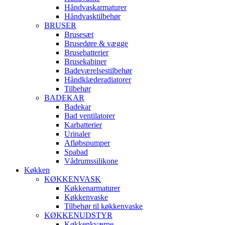
Håndvaskarmaturer
Håndvasktilbehør
BRUSER
Brusesæt
Brusedøre & vægge
Brusebatterier
Brusekabiner
Badeværelsestilbehør
Håndklæderadiatorer
Tilbehør
BADEKAR
Badekar
Bad ventilatorer
Karbatterier
Urinaler
Afløbspumper
Spabad
Vådrumssilikone
Køkken
KØKKENVASK
Køkkenarmaturer
Køkkenvaske
Tilbehør til køkkenvaske
KØKKENUDSTYR
Køkkenkværne