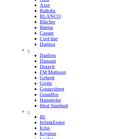
Axor
Ballofix
BLANCO
Blücher
Børma
Cassøe
Cool line
Damixa
–
Danfoss
Dansani
Duravit
FM Mattsson
Geberit
Grohe
Gustavsberg
Grundfos
Hansgrohe
Ideal Standard
–
Ifö
InSinkErator
Kriss
Krypton