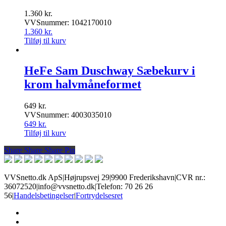
1.360
kr.
VVSnummer: 1042170010
1.360
kr.
Tilføj til kurv
HeFe Sam Duschway Sæbekurv i
krom halvmåneformet
649
kr.
VVSnummer: 4003035010
649
kr.
Tilføj til kurv
Share
Share
Share
Share
Pin
VVSnetto.dk ApS
|
Højrupsvej 29
|
9900 Frederikshavn
|
CVR nr.:
36072520
|
info@vvsnetto.dk
|
Telefon: 70 26 26
56
|
Handelsbetingelser
|
Fortrydelsesret
facebook
youtube