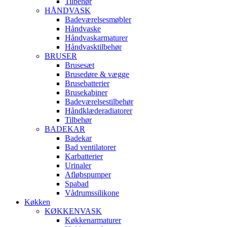
Tilbehør
HÅNDVASK
Badeværelsesmøbler
Håndvaske
Håndvaskarmaturer
Håndvasktilbehør
BRUSER
Brusesæt
Brusedøre & vægge
Brusebatterier
Brusekabiner
Badeværelsestilbehør
Håndklæderadiatorer
Tilbehør
BADEKAR
Badekar
Bad ventilatorer
Karbatterier
Urinaler
Afløbspumper
Spabad
Vådrumssilikone
Køkken
KØKKENVASK
Køkkenarmaturer