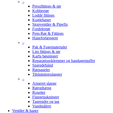
–
Pressfittings & rør
Kobberrør
Lodde fittings
Kuglehaner
Stopventiler & Pipefix
Fordelerrør
Pem-Rør & Fittings
Haneforlængere
–
Pak & Fugematerialer
Lim fittings & rør
Karfa bøsninger
Reparationsklemmer og bandagemuffer
Spændebånd
Rørpaneler
Tilslutningsslanger
–
Armeret slange
Rørophæng
Rosetter
Flangepakninger
Tagrender og tag
Vandmålere
Ventiler & haner