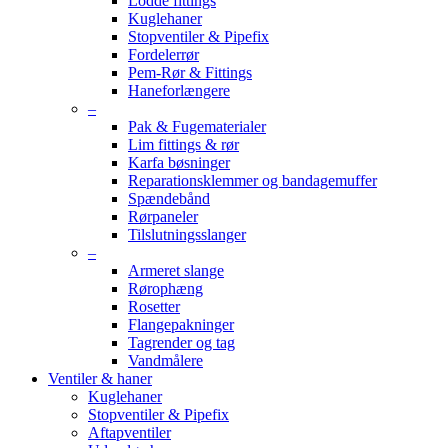
Lodde fittings
Kuglehaner
Stopventiler & Pipefix
Fordelerrør
Pem-Rør & Fittings
Haneforlængere
–
Pak & Fugematerialer
Lim fittings & rør
Karfa bøsninger
Reparationsklemmer og bandagemuffer
Spændebånd
Rørpaneler
Tilslutningsslanger
–
Armeret slange
Rørophæng
Rosetter
Flangepakninger
Tagrender og tag
Vandmålere
Ventiler & haner
Kuglehaner
Stopventiler & Pipefix
Aftapventiler