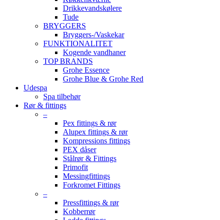
Drikkevandskølere
Tude
BRYGGERS
Bryggers-/Vaskekar
FUNKTIONALITET
Kogende vandhaner
TOP BRANDS
Grohe Essence
Grohe Blue & Grohe Red
Udespa
Spa tilbehør
Rør & fittings
–
Pex fittings & rør
Alupex fittings & rør
Kompressions fittings
PEX dåser
Stålrør & Fittings
Primofit
Messingfittings
Forkromet Fittings
–
Pressfittings & rør
Kobberrør