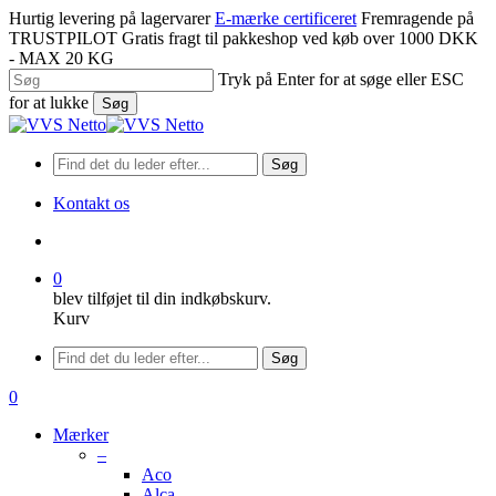
Spring
Hurtig levering på lagervarer
E-mærke certificeret
Fremragende på
til
TRUSTPILOT
Gratis fragt til pakkeshop ved køb over 1000 DKK
hovedindhold
- MAX 20 KG
Tryk på Enter for at søge eller ESC
for at lukke
Søg
Luk
søgning
Søg
Kontakt os
søge
0
blev tilføjet til din indkøbskurv.
Kurv
Menu
Søg
søge
0
Menu
Mærker
–
Aco
Alca