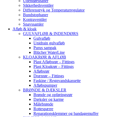
Udendørshaner
Sikkerhedsventiler
Differenstryk og Temperaturregulator
Bundstophaner
Kontraventiler
Snavssamler
Afløb & kloak
GULVAFLØB & INDENDØRS
Gulvafløb
Unidrain gulvafløb
Purus sampak
Blücher WaterLine
KLOAKRØR & AFLØB
Plast Afløbsrør – Fittings
Plast Kloakrør – Fittings
Afløbsrør
Drænrør – Fittings
Faskine / Regnvandskassette
Afløbspumper
BRØNDE & DÆKSLER
Brønde og opføringsrør
Dæksler og karme
Målebrønde
Rottespærre
Reparationsklemmer og bandagemuffer