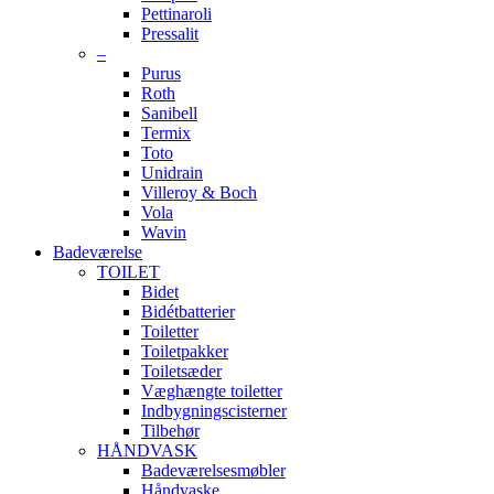
Pettinaroli
Pressalit
–
Purus
Roth
Sanibell
Termix
Toto
Unidrain
Villeroy & Boch
Vola
Wavin
Badeværelse
TOILET
Bidet
Bidétbatterier
Toiletter
Toiletpakker
Toiletsæder
Væghængte toiletter
Indbygningscisterner
Tilbehør
HÅNDVASK
Badeværelsesmøbler
Håndvaske