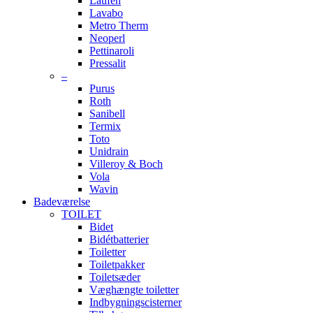
Laufen
Lavabo
Metro Therm
Neoperl
Pettinaroli
Pressalit
–
Purus
Roth
Sanibell
Termix
Toto
Unidrain
Villeroy & Boch
Vola
Wavin
Badeværelse
TOILET
Bidet
Bidétbatterier
Toiletter
Toiletpakker
Toiletsæder
Væghængte toiletter
Indbygningscisterner