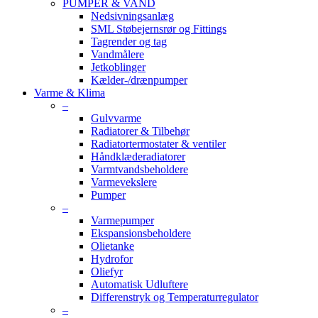
PUMPER & VAND
Nedsivningsanlæg
SML Støbejernsrør og Fittings
Tagrender og tag
Vandmålere
Jetkoblinger
Kælder-/drænpumper
Varme & Klima
–
Gulvvarme
Radiatorer & Tilbehør
Radiatortermostater & ventiler
Håndklæderadiatorer
Varmtvandsbeholdere
Varmevekslere
Pumper
–
Varmepumper
Ekspansionsbeholdere
Olietanke
Hydrofor
Oliefyr
Automatisk Udluftere
Differenstryk og Temperaturregulator
–