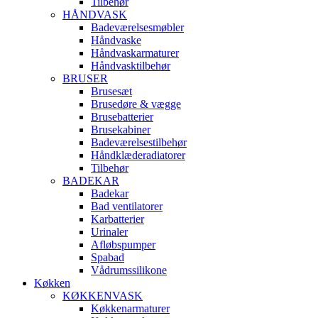
Tilbehør
HÅNDVASK
Badeværelsesmøbler
Håndvaske
Håndvaskarmaturer
Håndvasktilbehør
BRUSER
Brusesæt
Brusedøre & vægge
Brusebatterier
Brusekabiner
Badeværelsestilbehør
Håndklæderadiatorer
Tilbehør
BADEKAR
Badekar
Bad ventilatorer
Karbatterier
Urinaler
Afløbspumper
Spabad
Vådrumssilikone
Køkken
KØKKENVASK
Køkkenarmaturer