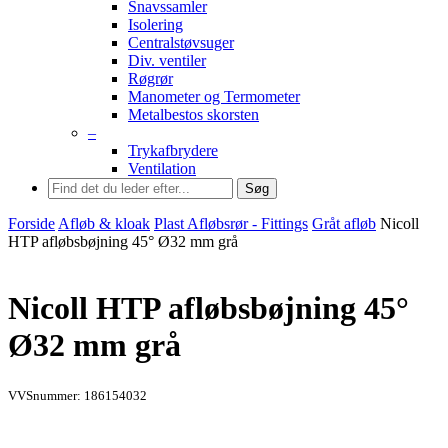
Snavssamler
Isolering
Centralstøvsuger
Div. ventiler
Røgrør
Manometer og Termometer
Metalbestos skorsten
–
Trykafbrydere
Ventilation
Søg
Forside
Afløb & kloak
Plast Afløbsrør - Fittings
Gråt afløb
Nicoll
HTP afløbsbøjning 45° Ø32 mm grå
Nicoll HTP afløbsbøjning 45°
Ø32 mm grå
VVSnummer: 186154032