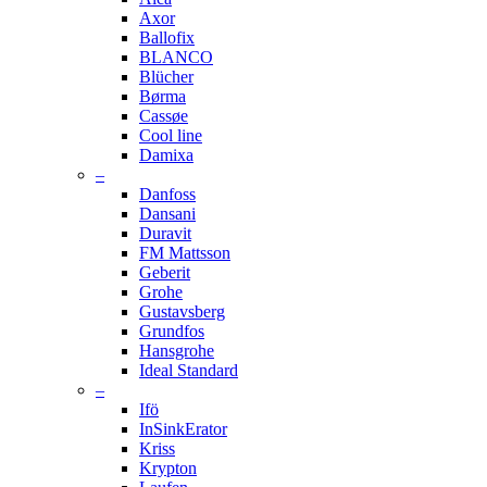
Axor
Ballofix
BLANCO
Blücher
Børma
Cassøe
Cool line
Damixa
–
Danfoss
Dansani
Duravit
FM Mattsson
Geberit
Grohe
Gustavsberg
Grundfos
Hansgrohe
Ideal Standard
–
Ifö
InSinkErator
Kriss
Krypton