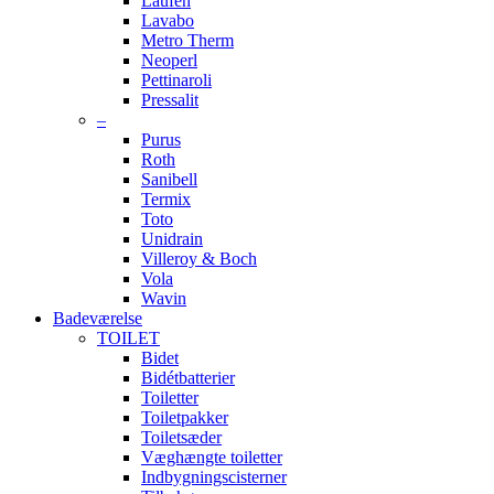
Laufen
Lavabo
Metro Therm
Neoperl
Pettinaroli
Pressalit
–
Purus
Roth
Sanibell
Termix
Toto
Unidrain
Villeroy & Boch
Vola
Wavin
Badeværelse
TOILET
Bidet
Bidétbatterier
Toiletter
Toiletpakker
Toiletsæder
Væghængte toiletter
Indbygningscisterner