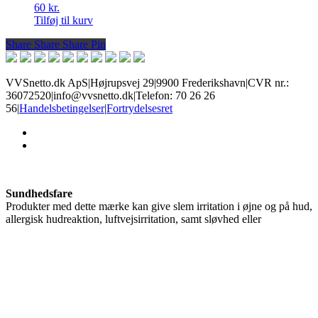
60
kr.
Tilføj til kurv
Share
Share
Share
Share
Pin
VVSnetto.dk ApS
|
Højrupsvej 29
|
9900 Frederikshavn
|
CVR nr.:
36072520
|
info@vvsnetto.dk
|
Telefon: 70 26 26
56
|
Handelsbetingelser
|
Fortrydelsesret
facebook
youtube
Sundhedsfare
Produkter med dette mærke kan give slem irritation i øjne og på hud,
allergisk hudreaktion, luftvejsirritation, samt sløvhed eller
svimmelhed. Brug øjenbeskyttelse og handsker alt efter risiko, og
sørg for god ventilation.
Ætsende
Disse kemikalier kan ætse hud og kan give alvorlige øjenskader.