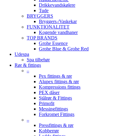
Drikkevandskølere
Tude
BRYGGERS
Bryggers-/Vaskekar
FUNKTIONALITET
Kogende vandhaner
TOP BRANDS
Grohe Essence
Grohe Blue & Grohe Red
Udespa
Spa tilbehør
Rør & fittings
–
Pex fittings & rør
Alupex fittings & rør
Kompressions fittings
PEX dåser
Stålrør & Fittings
Primofit
Messingfittings
Forkromet Fittings
–
Pressfittings & rør
Kobberrør