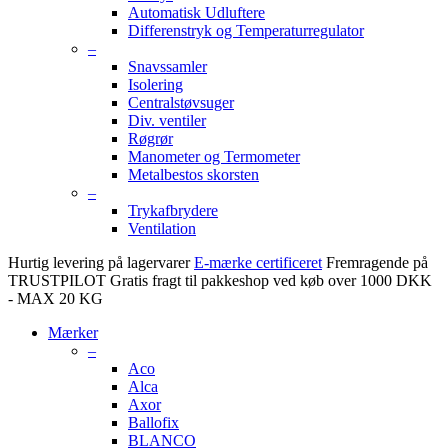
Automatisk Udluftere
Differenstryk og Temperaturregulator
–
Snavssamler
Isolering
Centralstøvsuger
Div. ventiler
Røgrør
Manometer og Termometer
Metalbestos skorsten
–
Trykafbrydere
Ventilation
Hurtig levering på lagervarer
E-mærke certificeret
Fremragende på
TRUSTPILOT
Gratis fragt til pakkeshop ved køb over 1000 DKK
- MAX 20 KG
Mærker
–
Aco
Alca
Axor
Ballofix
BLANCO