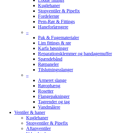
Lodde fittings
Kuglehaner
Stopventiler & Pipefix
Fordelerrør
Pem-Rør & Fittings
Haneforlængere
–
Pak & Fugematerialer
Lim fittings & rør
Karfa bøsninger
Reparationsklemmer og bandagemuffer
Spændebånd
Rørpaneler
Tilslutningsslanger
–
Armeret slange
Rørophæng
Rosetter
Flangepakninger
Tagrender og tag
Vandmålere
Ventiler & haner
Kuglehaner
Stopventiler & Pipefix
Aftapventiler