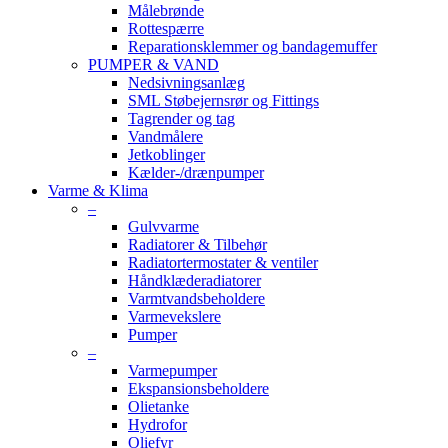
Målebrønde
Rottespærre
Reparationsklemmer og bandagemuffer
PUMPER & VAND
Nedsivningsanlæg
SML Støbejernsrør og Fittings
Tagrender og tag
Vandmålere
Jetkoblinger
Kælder-/drænpumper
Varme & Klima
–
Gulvvarme
Radiatorer & Tilbehør
Radiatortermostater & ventiler
Håndklæderadiatorer
Varmtvandsbeholdere
Varmevekslere
Pumper
–
Varmepumper
Ekspansionsbeholdere
Olietanke
Hydrofor
Oliefyr