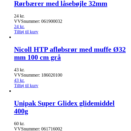
Rørbærer med låsebøjle 32mm
24
kr.
VVSnummer: 061900032
24
kr.
Tilføj til kurv
Nicoll HTP afløbsrør med muffe Ø32
mm 100 cm grå
43
kr.
VVSnummer: 186020100
43
kr.
Tilføj til kurv
Unipak Super Glidex glidemiddel
400g
60
kr.
VVSnummer: 061716002