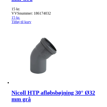
15
kr.
VVSnummer: 186174032
15
kr.
Tilføj til kurv
Nicoll HTP afløbsbøjning 30° Ø32
mm grå