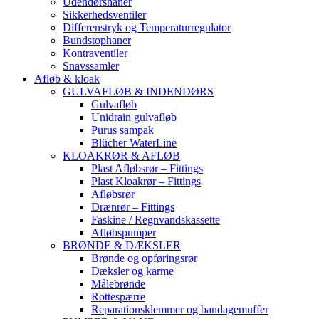
Udendørshaner
Sikkerhedsventiler
Differenstryk og Temperaturregulator
Bundstophaner
Kontraventiler
Snavssamler
Afløb & kloak
GULVAFLØB & INDENDØRS
Gulvafløb
Unidrain gulvafløb
Purus sampak
Blücher WaterLine
KLOAKRØR & AFLØB
Plast Afløbsrør – Fittings
Plast Kloakrør – Fittings
Afløbsrør
Drænrør – Fittings
Faskine / Regnvandskassette
Afløbspumper
BRØNDE & DÆKSLER
Brønde og opføringsrør
Dæksler og karme
Målebrønde
Rottespærre
Reparationsklemmer og bandagemuffer