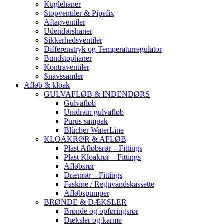
Kuglehaner
Stopventiler & Pipefix
Aftapventiler
Udendørshaner
Sikkerhedsventiler
Differenstryk og Temperaturregulator
Bundstophaner
Kontraventiler
Snavssamler
Afløb & kloak
GULVAFLØB & INDENDØRS
Gulvafløb
Unidrain gulvafløb
Purus sampak
Blücher WaterLine
KLOAKRØR & AFLØB
Plast Afløbsrør – Fittings
Plast Kloakrør – Fittings
Afløbsrør
Drænrør – Fittings
Faskine / Regnvandskassette
Afløbspumper
BRØNDE & DÆKSLER
Brønde og opføringsrør
Dæksler og karme