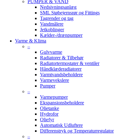
PUMPER & VAND
Nedsivningsanlæg
SML Støbejernsrør og Fittings
Tagrender og tag
Vandmålere
Jetkoblinger
Kælder-/drænpumper
Varme & Klima
–
Gulvvarme
Radiatorer & Tilbehør
Radiatortermostater & ventiler
Håndklæderadiatorer
Varmtvandsbeholdere
Varmevekslere
Pumper
–
Varmepumper
Ekspansionsbeholdere
Olietanke
Hydrofor
Oliefyr
Automatisk Udluftere
Differenstryk og Temperaturregulator
–