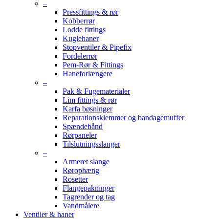
–
Pressfittings & rør
Kobberrør
Lodde fittings
Kuglehaner
Stopventiler & Pipefix
Fordelerrør
Pem-Rør & Fittings
Haneforlængere
–
Pak & Fugematerialer
Lim fittings & rør
Karfa bøsninger
Reparationsklemmer og bandagemuffer
Spændebånd
Rørpaneler
Tilslutningsslanger
–
Armeret slange
Rørophæng
Rosetter
Flangepakninger
Tagrender og tag
Vandmålere
Ventiler & haner