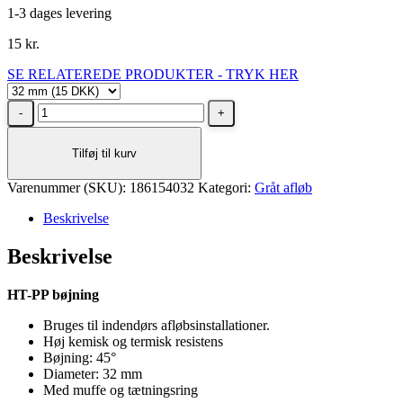
1-3 dages levering
15
kr.
SE RELATEREDE PRODUKTER - TRYK HER
Nicoll
HTP
afløbsbøjning
Tilføj til kurv
45°
Ø32
Varenummer (SKU):
mm
186154032
Kategori:
Gråt afløb
grå
Beskrivelse
antal
Beskrivelse
HT-PP bøjning
Bruges til indendørs afløbsinstallationer.
Høj kemisk og termisk resistens
Bøjning: 45°
Diameter: 32 mm
Med muffe og tætningsring