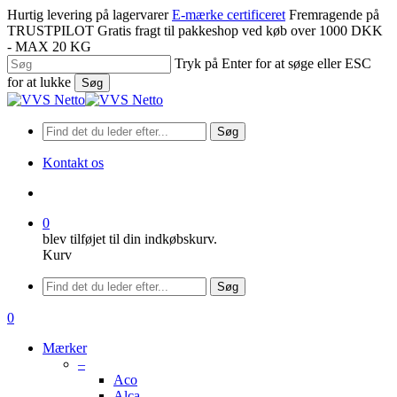
Spring
Hurtig levering på lagervarer
E-mærke certificeret
Fremragende på
til
TRUSTPILOT
Gratis fragt til pakkeshop ved køb over 1000 DKK
hovedindhold
- MAX 20 KG
Tryk på Enter for at søge eller ESC
for at lukke
Søg
Luk
søgning
Søg
Kontakt os
søge
0
blev tilføjet til din indkøbskurv.
Kurv
Menu
Søg
søge
0
Menu
Mærker
–
Aco
Alca