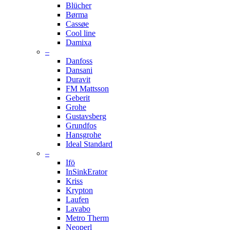
Blücher
Børma
Cassøe
Cool line
Damixa
–
Danfoss
Dansani
Duravit
FM Mattsson
Geberit
Grohe
Gustavsberg
Grundfos
Hansgrohe
Ideal Standard
–
Ifö
InSinkErator
Kriss
Krypton
Laufen
Lavabo
Metro Therm
Neoperl