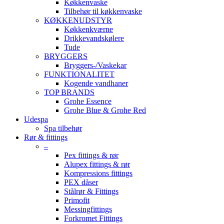
Køkkenvaske
Tilbehør til køkkenvaske
KØKKENUDSTYR
Køkkenkværne
Drikkevandskølere
Tude
BRYGGERS
Bryggers-/Vaskekar
FUNKTIONALITET
Kogende vandhaner
TOP BRANDS
Grohe Essence
Grohe Blue & Grohe Red
Udespa
Spa tilbehør
Rør & fittings
–
Pex fittings & rør
Alupex fittings & rør
Kompressions fittings
PEX dåser
Stålrør & Fittings
Primofit
Messingfittings
Forkromet Fittings