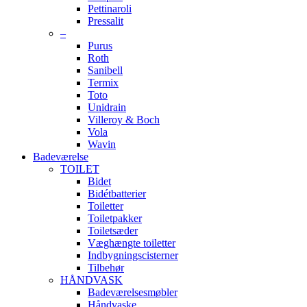
Pettinaroli
Pressalit
–
Purus
Roth
Sanibell
Termix
Toto
Unidrain
Villeroy & Boch
Vola
Wavin
Badeværelse
TOILET
Bidet
Bidétbatterier
Toiletter
Toiletpakker
Toiletsæder
Væghængte toiletter
Indbygningscisterner
Tilbehør
HÅNDVASK
Badeværelsesmøbler
Håndvaske