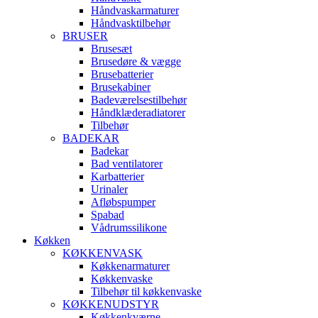
Håndvaskarmaturer
Håndvasktilbehør
BRUSER
Brusesæt
Brusedøre & vægge
Brusebatterier
Brusekabiner
Badeværelsestilbehør
Håndklæderadiatorer
Tilbehør
BADEKAR
Badekar
Bad ventilatorer
Karbatterier
Urinaler
Afløbspumper
Spabad
Vådrumssilikone
Køkken
KØKKENVASK
Køkkenarmaturer
Køkkenvaske
Tilbehør til køkkenvaske
KØKKENUDSTYR
Køkkenkværne