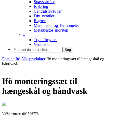
Snavssamler
Isolering
Centralstøvsuger
Div. ventiler
Røgrør
Manometer og Termometer
Metalbestos skorsten
–
Trykafbrydere
Ventilation
Søg
Forside
Ifö
Alle produkter
Ifö monteringssæt til hængeskål og
håndvask
Ifö monteringssæt til
hængeskål og håndvask
VVSnummer: 609526778