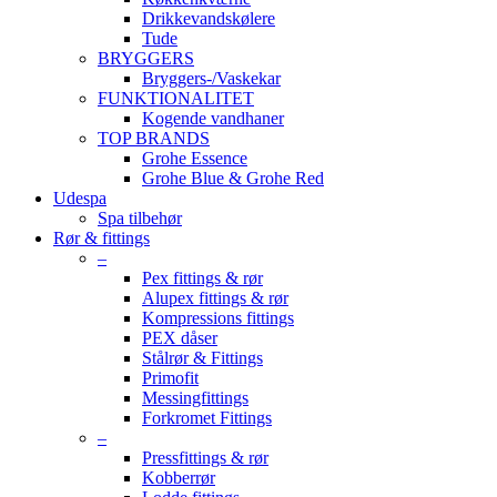
Drikkevandskølere
Tude
BRYGGERS
Bryggers-/Vaskekar
FUNKTIONALITET
Kogende vandhaner
TOP BRANDS
Grohe Essence
Grohe Blue & Grohe Red
Udespa
Spa tilbehør
Rør & fittings
–
Pex fittings & rør
Alupex fittings & rør
Kompressions fittings
PEX dåser
Stålrør & Fittings
Primofit
Messingfittings
Forkromet Fittings
–
Pressfittings & rør
Kobberrør