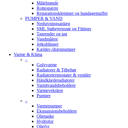
Målebrønde
Rottespærre
Reparationsklemmer og bandagemuffer
PUMPER & VAND
Nedsivningsanlæg
SML Støbejernsrør og Fittings
Tagrender og tag
Vandmålere
Jetkoblinger
Kælder-/drænpumper
Varme & Klima
–
Gulvvarme
Radiatorer & Tilbehør
Radiatortermostater & ventiler
Håndklæderadiatorer
Varmtvandsbeholdere
Varmevekslere
Pumper
–
Varmepumper
Ekspansionsbeholdere
Olietanke
Hydrofor
Oliefyr