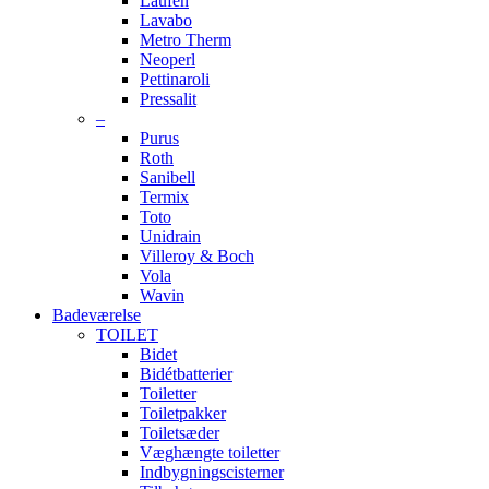
Laufen
Lavabo
Metro Therm
Neoperl
Pettinaroli
Pressalit
–
Purus
Roth
Sanibell
Termix
Toto
Unidrain
Villeroy & Boch
Vola
Wavin
Badeværelse
TOILET
Bidet
Bidétbatterier
Toiletter
Toiletpakker
Toiletsæder
Væghængte toiletter
Indbygningscisterner