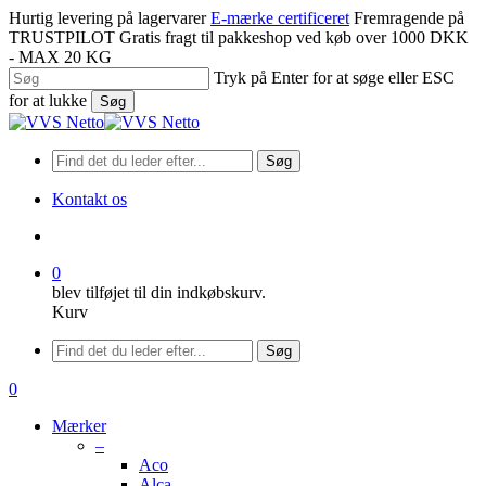
Spring
Hurtig levering på lagervarer
E-mærke certificeret
Fremragende på
til
TRUSTPILOT
Gratis fragt til pakkeshop ved køb over 1000 DKK
hovedindhold
- MAX 20 KG
Tryk på Enter for at søge eller ESC
for at lukke
Søg
Luk
søgning
Søg
Kontakt os
søge
0
blev tilføjet til din indkøbskurv.
Kurv
Menu
Søg
søge
0
Menu
Mærker
–
Aco
Alca