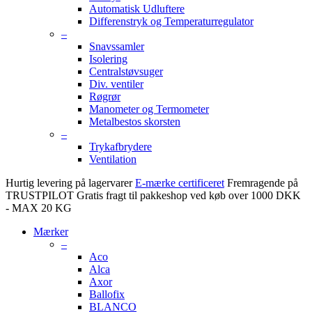
Automatisk Udluftere
Differenstryk og Temperaturregulator
–
Snavssamler
Isolering
Centralstøvsuger
Div. ventiler
Røgrør
Manometer og Termometer
Metalbestos skorsten
–
Trykafbrydere
Ventilation
Hurtig levering på lagervarer
E-mærke certificeret
Fremragende på
TRUSTPILOT
Gratis fragt til pakkeshop ved køb over 1000 DKK
- MAX 20 KG
Mærker
–
Aco
Alca
Axor
Ballofix
BLANCO