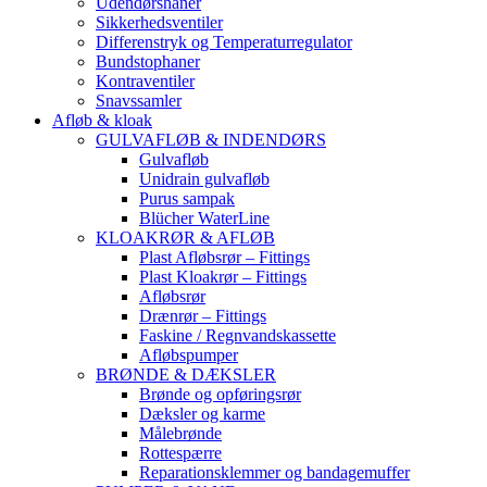
Udendørshaner
Sikkerhedsventiler
Differenstryk og Temperaturregulator
Bundstophaner
Kontraventiler
Snavssamler
Afløb & kloak
GULVAFLØB & INDENDØRS
Gulvafløb
Unidrain gulvafløb
Purus sampak
Blücher WaterLine
KLOAKRØR & AFLØB
Plast Afløbsrør – Fittings
Plast Kloakrør – Fittings
Afløbsrør
Drænrør – Fittings
Faskine / Regnvandskassette
Afløbspumper
BRØNDE & DÆKSLER
Brønde og opføringsrør
Dæksler og karme
Målebrønde
Rottespærre
Reparationsklemmer og bandagemuffer