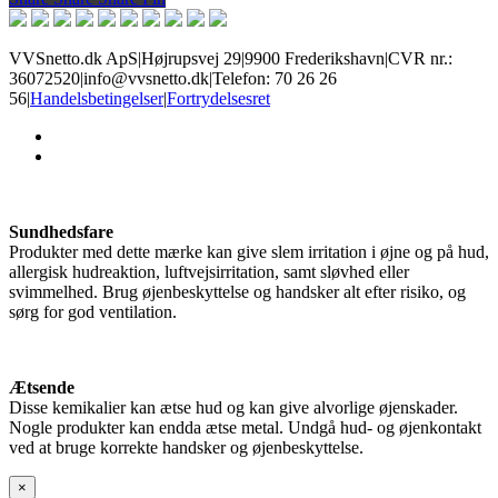
VVSnetto.dk ApS
|
Højrupsvej 29
|
9900 Frederikshavn
|
CVR nr.:
36072520
|
info@vvsnetto.dk
|
Telefon: 70 26 26
56
|
Handelsbetingelser
|
Fortrydelsesret
facebook
youtube
Sundhedsfare
Produkter med dette mærke kan give slem irritation i øjne og på hud,
allergisk hudreaktion, luftvejsirritation, samt sløvhed eller
svimmelhed. Brug øjenbeskyttelse og handsker alt efter risiko, og
sørg for god ventilation.
Ætsende
Disse kemikalier kan ætse hud og kan give alvorlige øjenskader.
Nogle produkter kan endda ætse metal. Undgå hud- og øjenkontakt
ved at bruge korrekte handsker og øjenbeskyttelse.
×