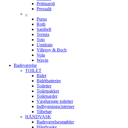
Pettinaroli
Pressalit
–
Purus
Roth
Sanibell
Termix
Toto
Unidrain
Villeroy & Boch
Vola
Wavin
Badeværelse
TOILET
Bidet
Bidétbatterier
Toiletter
Toiletpakker
Toiletsæder
Væghængte toiletter
Indbygningscisterner
Tilbehør
HÅNDVASK
Badeværelsesmøbler
Håndvaske