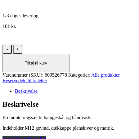
1-3 dages levering
101
kr.
Ifö
monteringssæt
til
Tilføj til kurv
hængeskål
og
Varenummer (SKU):
håndvask
609526778
Kategorier:
Alle produkter
,
Reservedele til toiletter
antal
Beskrivelse
Beskrivelse
Ifö monteringssæt til hængeskål og håndvask.
Indeholder M12 gevind, dækkappe,planskiver og møtrik.
Share
Share
Share
Share
Pin