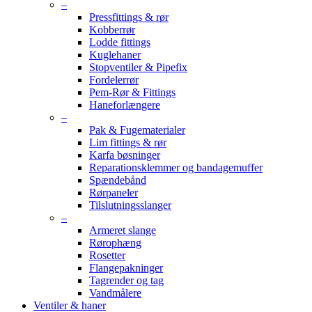
–
Pressfittings & rør
Kobberrør
Lodde fittings
Kuglehaner
Stopventiler & Pipefix
Fordelerrør
Pem-Rør & Fittings
Haneforlængere
–
Pak & Fugematerialer
Lim fittings & rør
Karfa bøsninger
Reparationsklemmer og bandagemuffer
Spændebånd
Rørpaneler
Tilslutningsslanger
–
Armeret slange
Rørophæng
Rosetter
Flangepakninger
Tagrender og tag
Vandmålere
Ventiler & haner