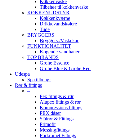
Køkkenvaske
Tilbehør til køkkenvaske
KØKKENUDSTYR
Køkkenkværne
Drikkevandskølere
Tude
BRYGGERS
Bryggers-/Vaskekar
FUNKTIONALITET
Kogende vandhaner
TOP BRANDS
Grohe Essence
Grohe Blue & Grohe Red
Udespa
Spa tilbehør
Rør & fittings
–
Pex fittings & rør
Alupex fittings & rør
Kompressions fittings
PEX dåser
Stålrør & Fittings
Primofit
Messingfittings
Forkromet Fittings