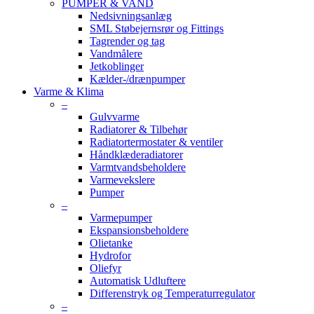
PUMPER & VAND
Nedsivningsanlæg
SML Støbejernsrør og Fittings
Tagrender og tag
Vandmålere
Jetkoblinger
Kælder-/drænpumper
Varme & Klima
–
Gulvvarme
Radiatorer & Tilbehør
Radiatortermostater & ventiler
Håndklæderadiatorer
Varmtvandsbeholdere
Varmevekslere
Pumper
–
Varmepumper
Ekspansionsbeholdere
Olietanke
Hydrofor
Oliefyr
Automatisk Udluftere
Differenstryk og Temperaturregulator
–