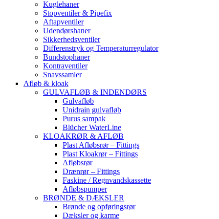
Kuglehaner
Stopventiler & Pipefix
Aftapventiler
Udendørshaner
Sikkerhedsventiler
Differenstryk og Temperaturregulator
Bundstophaner
Kontraventiler
Snavssamler
Afløb & kloak
GULVAFLØB & INDENDØRS
Gulvafløb
Unidrain gulvafløb
Purus sampak
Blücher WaterLine
KLOAKRØR & AFLØB
Plast Afløbsrør – Fittings
Plast Kloakrør – Fittings
Afløbsrør
Drænrør – Fittings
Faskine / Regnvandskassette
Afløbspumper
BRØNDE & DÆKSLER
Brønde og opføringsrør
Dæksler og karme