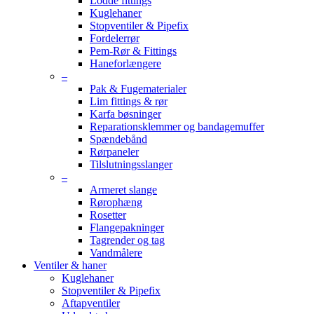
Lodde fittings
Kuglehaner
Stopventiler & Pipefix
Fordelerrør
Pem-Rør & Fittings
Haneforlængere
–
Pak & Fugematerialer
Lim fittings & rør
Karfa bøsninger
Reparationsklemmer og bandagemuffer
Spændebånd
Rørpaneler
Tilslutningsslanger
–
Armeret slange
Rørophæng
Rosetter
Flangepakninger
Tagrender og tag
Vandmålere
Ventiler & haner
Kuglehaner
Stopventiler & Pipefix
Aftapventiler