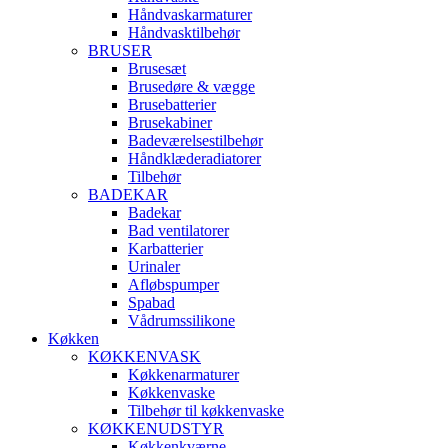
Håndvaskarmaturer
Håndvasktilbehør
BRUSER
Brusesæt
Brusedøre & vægge
Brusebatterier
Brusekabiner
Badeværelsestilbehør
Håndklæderadiatorer
Tilbehør
BADEKAR
Badekar
Bad ventilatorer
Karbatterier
Urinaler
Afløbspumper
Spabad
Vådrumssilikone
Køkken
KØKKENVASK
Køkkenarmaturer
Køkkenvaske
Tilbehør til køkkenvaske
KØKKENUDSTYR
Køkkenkværne