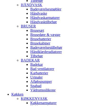
Tilbehør
HÅNDVASK
Badeværelsesmøbler
Håndvaske
Håndvaskarmaturer
Håndvasktilbehør
BRUSER
Brusesæt
Brusedøre & vægge
Brusebatterier
Brusekabiner
Badeværelsestilbehør
Håndklæderadiatorer
Tilbehør
BADEKAR
Badekar
Bad ventilatorer
Karbatterier
Urinaler
Afløbspumper
Spabad
Vådrumssilikone
Køkken
KØKKENVASK
Køkkenarmaturer