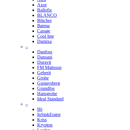
Axor
Ballofix
BLANCO
Blücher
Børma
Cassøe
Cool line
Damixa
–
Danfoss
Dansani
Duravit
FM Mattsson
Geberit
Grohe
Gustavsberg
Grundfos
Hansgrohe
Ideal Standard
–
Ifö
InSinkErator
Kriss
Krypton