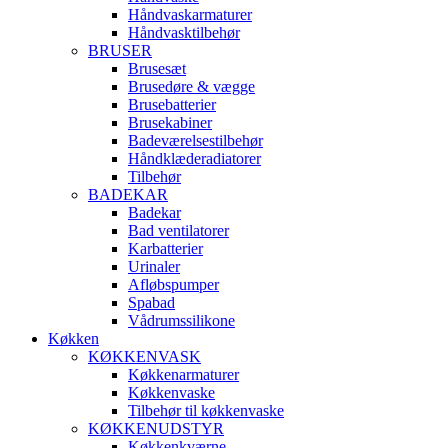
Håndvaskarmaturer
Håndvasktilbehør
BRUSER
Brusesæt
Brusedøre & vægge
Brusebatterier
Brusekabiner
Badeværelsestilbehør
Håndklæderadiatorer
Tilbehør
BADEKAR
Badekar
Bad ventilatorer
Karbatterier
Urinaler
Afløbspumper
Spabad
Vådrumssilikone
Køkken
KØKKENVASK
Køkkenarmaturer
Køkkenvaske
Tilbehør til køkkenvaske
KØKKENUDSTYR
Køkkenkværne