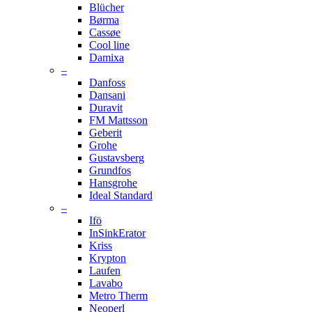
Blücher
Børma
Cassøe
Cool line
Damixa
–
Danfoss
Dansani
Duravit
FM Mattsson
Geberit
Grohe
Gustavsberg
Grundfos
Hansgrohe
Ideal Standard
–
Ifö
InSinkErator
Kriss
Krypton
Laufen
Lavabo
Metro Therm
Neoperl