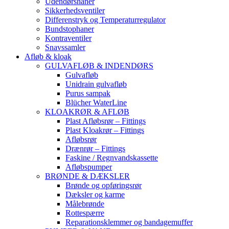
Udendørshaner
Sikkerhedsventiler
Differenstryk og Temperaturregulator
Bundstophaner
Kontraventiler
Snavssamler
Afløb & kloak
GULVAFLØB & INDENDØRS
Gulvafløb
Unidrain gulvafløb
Purus sampak
Blücher WaterLine
KLOAKRØR & AFLØB
Plast Afløbsrør – Fittings
Plast Kloakrør – Fittings
Afløbsrør
Drænrør – Fittings
Faskine / Regnvandskassette
Afløbspumper
BRØNDE & DÆKSLER
Brønde og opføringsrør
Dæksler og karme
Målebrønde
Rottespærre
Reparationsklemmer og bandagemuffer