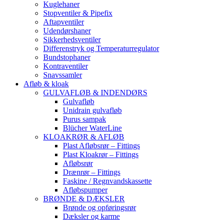
Kuglehaner
Stopventiler & Pipefix
Aftapventiler
Udendørshaner
Sikkerhedsventiler
Differenstryk og Temperaturregulator
Bundstophaner
Kontraventiler
Snavssamler
Afløb & kloak
GULVAFLØB & INDENDØRS
Gulvafløb
Unidrain gulvafløb
Purus sampak
Blücher WaterLine
KLOAKRØR & AFLØB
Plast Afløbsrør – Fittings
Plast Kloakrør – Fittings
Afløbsrør
Drænrør – Fittings
Faskine / Regnvandskassette
Afløbspumper
BRØNDE & DÆKSLER
Brønde og opføringsrør
Dæksler og karme