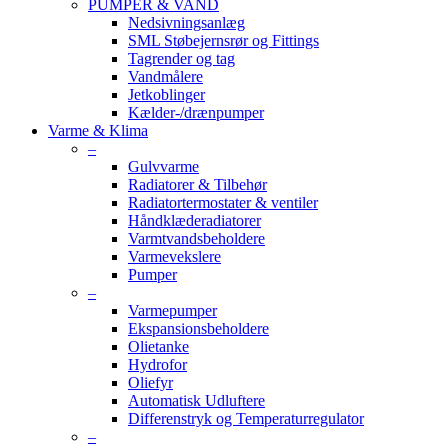
PUMPER & VAND
Nedsivningsanlæg
SML Støbejernsrør og Fittings
Tagrender og tag
Vandmålere
Jetkoblinger
Kælder-/drænpumper
Varme & Klima
–
Gulvvarme
Radiatorer & Tilbehør
Radiatortermostater & ventiler
Håndklæderadiatorer
Varmtvandsbeholdere
Varmevekslere
Pumper
–
Varmepumper
Ekspansionsbeholdere
Olietanke
Hydrofor
Oliefyr
Automatisk Udluftere
Differenstryk og Temperaturregulator
–