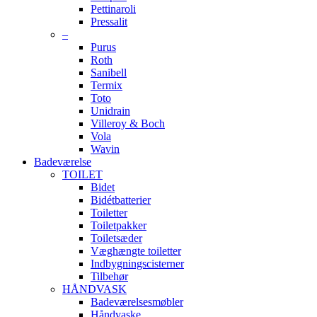
Pettinaroli
Pressalit
–
Purus
Roth
Sanibell
Termix
Toto
Unidrain
Villeroy & Boch
Vola
Wavin
Badeværelse
TOILET
Bidet
Bidétbatterier
Toiletter
Toiletpakker
Toiletsæder
Væghængte toiletter
Indbygningscisterner
Tilbehør
HÅNDVASK
Badeværelsesmøbler
Håndvaske