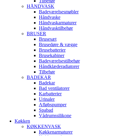
Tilbehør
HÅNDVASK
Badeværelsesmøbler
Håndvaske
Håndvaskarmaturer
Håndvasktilbehør
BRUSER
Brusesæt
Brusedøre & vægge
Brusebatterier
Brusekabiner
Badeværelsestilbehør
Håndklæderadiatorer
Tilbehør
BADEKAR
Badekar
Bad ventilatorer
Karbatterier
Urinaler
Afløbspumper
Spabad
Vådrumssilikone
Køkken
KØKKENVASK
Køkkenarmaturer