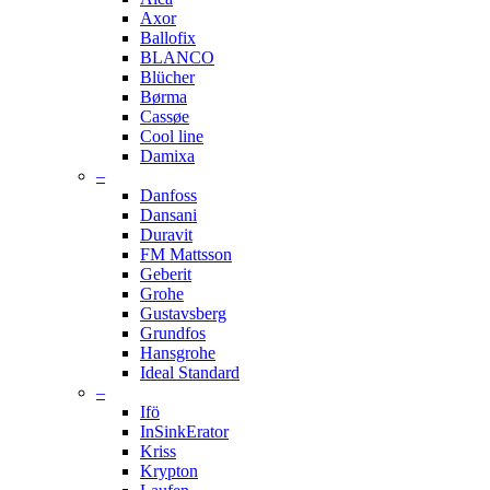
Axor
Ballofix
BLANCO
Blücher
Børma
Cassøe
Cool line
Damixa
–
Danfoss
Dansani
Duravit
FM Mattsson
Geberit
Grohe
Gustavsberg
Grundfos
Hansgrohe
Ideal Standard
–
Ifö
InSinkErator
Kriss
Krypton