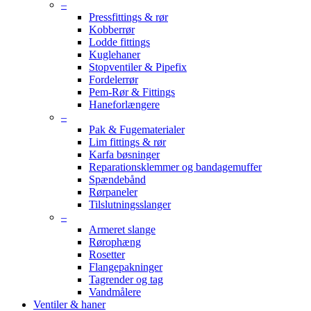
–
Pressfittings & rør
Kobberrør
Lodde fittings
Kuglehaner
Stopventiler & Pipefix
Fordelerrør
Pem-Rør & Fittings
Haneforlængere
–
Pak & Fugematerialer
Lim fittings & rør
Karfa bøsninger
Reparationsklemmer og bandagemuffer
Spændebånd
Rørpaneler
Tilslutningsslanger
–
Armeret slange
Rørophæng
Rosetter
Flangepakninger
Tagrender og tag
Vandmålere
Ventiler & haner