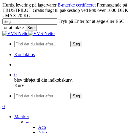
Spring
Hurtig levering på lagervarer
E-mærke certificeret
Fremragende på
til
TRUSTPILOT
Gratis fragt til pakkeshop ved køb over 1000 DKK
hovedindhold
- MAX 20 KG
Tryk på Enter for at søge eller ESC
for at lukke
Søg
Luk
søgning
Søg
Kontakt os
søge
0
blev tilføjet til din indkøbskurv.
Kurv
Menu
Søg
søge
0
Menu
Mærker
–
Aco
Alca