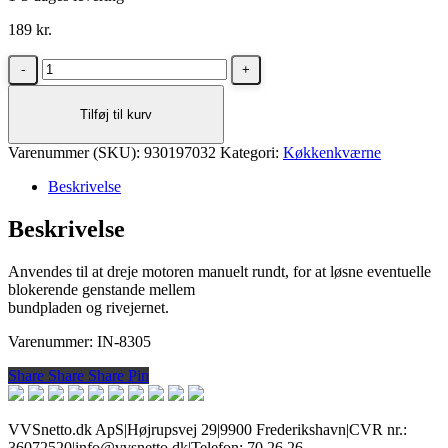
189
kr.
Insinkerator
unbraco
nøgle
Tilføj til kurv
antal
Varenummer (SKU):
930197032
Kategori:
Køkkenkværne
Beskrivelse
Beskrivelse
Anvendes til at dreje motoren manuelt rundt, for at løsne eventuelle
blokerende genstande mellem
bundpladen og rivejernet.
Varenummer: IN-8305
Share
Share
Share
Share
Pin
VVSnetto.dk ApS
|
Højrupsvej 29
|
9900 Frederikshavn
|
CVR nr.:
36072520
|
info@vvsnetto.dk
|
Telefon: 70 26 26