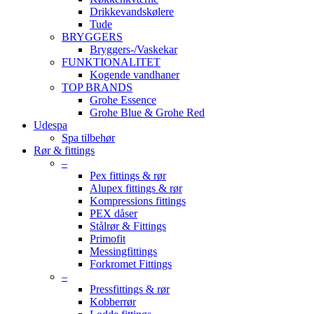
Drikkevandskølere
Tude
BRYGGERS
Bryggers-/Vaskekar
FUNKTIONALITET
Kogende vandhaner
TOP BRANDS
Grohe Essence
Grohe Blue & Grohe Red
Udespa
Spa tilbehør
Rør & fittings
–
Pex fittings & rør
Alupex fittings & rør
Kompressions fittings
PEX dåser
Stålrør & Fittings
Primofit
Messingfittings
Forkromet Fittings
–
Pressfittings & rør
Kobberrør