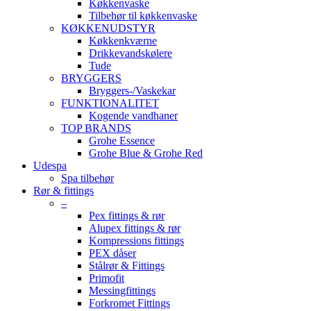
Køkkenvaske
Tilbehør til køkkenvaske
KØKKENUDSTYR
Køkkenkværne
Drikkevandskølere
Tude
BRYGGERS
Bryggers-/Vaskekar
FUNKTIONALITET
Kogende vandhaner
TOP BRANDS
Grohe Essence
Grohe Blue & Grohe Red
Udespa
Spa tilbehør
Rør & fittings
–
Pex fittings & rør
Alupex fittings & rør
Kompressions fittings
PEX dåser
Stålrør & Fittings
Primofit
Messingfittings
Forkromet Fittings