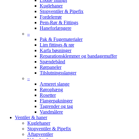
Lodde fittings
Kuglehaner
Stopventiler & Pipefix
Fordelerrør
Pem-Rør & Fittings
Haneforlængere
–
Pak & Fugematerialer
Lim fittings & rør
Karfa bøsninger
Reparationsklemmer og bandagemuffer
Spændebånd
Rørpaneler
Tilslutningsslanger
–
Armeret slange
Rørophæng
Rosetter
Flangepakninger
Tagrender og tag
Vandmålere
Ventiler & haner
Kuglehaner
Stopventiler & Pipefix
Aftapventiler