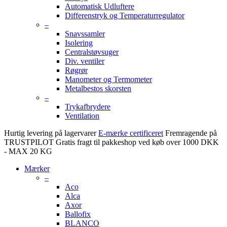
Automatisk Udluftere
Differenstryk og Temperaturregulator
–
Snavssamler
Isolering
Centralstøvsuger
Div. ventiler
Røgrør
Manometer og Termometer
Metalbestos skorsten
–
Trykafbrydere
Ventilation
Hurtig levering på lagervarer
E-mærke certificeret
Fremragende på
TRUSTPILOT
Gratis fragt til pakkeshop ved køb over 1000 DKK
- MAX 20 KG
Mærker
–
Aco
Alca
Axor
Ballofix
BLANCO