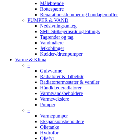
Målebrønde
Rottespærre
Reparationsklemmer og bandagemuffer
PUMPER & VAND
Nedsivningsanlæg
SML Støbejernsrør og Fittings
Tagrender og tag
Vandmålere
Jetkoblinger
Kælder-/drænpumper
Varme & Klima
–
Gulvvarme
Radiatorer & Tilbehør
Radiatortermostater & ventiler
Håndklæderadiatorer
Varmtvandsbeholdere
Varmevekslere
Pumper
–
Varmepumper
Ekspansionsbeholdere
Olietanke
Hydrofor
Oliefyr