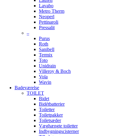
Laufen
Lavabo
Metro Therm
Neoperl
Pettinaroli
Pressalit
–
Purus
Roth
Sanibell
Termix
Toto
Unidrain
Villeroy & Boch
Vola
Wavin
Badeværelse
TOILET
Bidet
Bidétbatterier
Toiletter
Toiletpakker
Toiletsæder
Væghængte toiletter
Indbygningscisterner