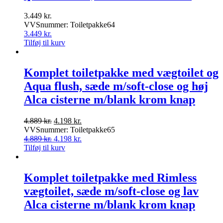
3.449
kr.
VVSnummer: Toiletpakke64
3.449
kr.
Tilføj til kurv
Komplet toiletpakke med vægtoilet og
Aqua flush, sæde m/soft-close og høj
Alca cisterne m/blank krom knap
Den
Den
4.889
kr.
4.198
kr.
oprindelige
aktuelle
VVSnummer: Toiletpakke65
pris
Den
pris
Den
4.889
kr.
4.198
kr.
var:
oprindelige
er:
aktuelle
Tilføj til kurv
4.889 kr..
pris
4.198 kr..
pris
var:
er:
4.889 kr..
4.198 kr..
Komplet toiletpakke med Rimless
vægtoilet, sæde m/soft-close og lav
Alca cisterne m/blank krom knap