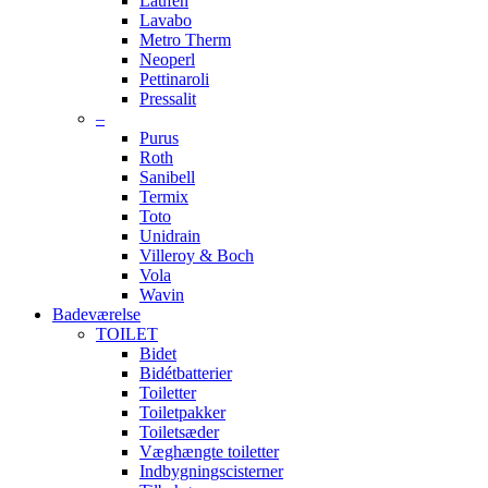
Laufen
Lavabo
Metro Therm
Neoperl
Pettinaroli
Pressalit
–
Purus
Roth
Sanibell
Termix
Toto
Unidrain
Villeroy & Boch
Vola
Wavin
Badeværelse
TOILET
Bidet
Bidétbatterier
Toiletter
Toiletpakker
Toiletsæder
Væghængte toiletter
Indbygningscisterner