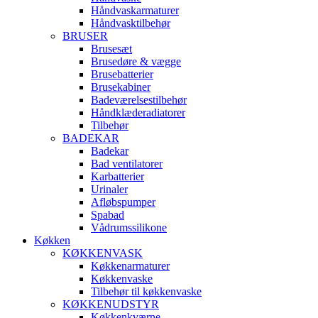
Håndvaskarmaturer
Håndvasktilbehør
BRUSER
Brusesæt
Brusedøre & vægge
Brusebatterier
Brusekabiner
Badeværelsestilbehør
Håndklæderadiatorer
Tilbehør
BADEKAR
Badekar
Bad ventilatorer
Karbatterier
Urinaler
Afløbspumper
Spabad
Vådrumssilikone
Køkken
KØKKENVASK
Køkkenarmaturer
Køkkenvaske
Tilbehør til køkkenvaske
KØKKENUDSTYR
Køkkenkværne