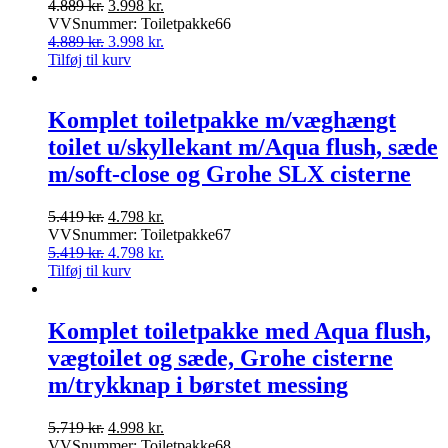
Den
Den
4.889
kr.
3.998
kr.
oprindelige
aktuelle
VVSnummer: Toiletpakke66
pris
Den
pris
Den
4.889
kr.
3.998
kr.
var:
oprindelige
er:
aktuelle
Tilføj til kurv
4.889 kr..
pris
3.998 kr..
pris
var:
er:
4.889 kr..
3.998 kr..
Komplet toiletpakke m/væghængt
toilet u/skyllekant m/Aqua flush, sæde
m/soft-close og Grohe SLX cisterne
Den
Den
5.419
kr.
4.798
kr.
oprindelige
aktuelle
VVSnummer: Toiletpakke67
pris
Den
pris
Den
5.419
kr.
4.798
kr.
var:
oprindelige
er:
aktuelle
Tilføj til kurv
5.419 kr..
pris
4.798 kr..
pris
var:
er:
5.419 kr..
4.798 kr..
Komplet toiletpakke med Aqua flush,
vægtoilet og sæde, Grohe cisterne
m/trykknap i børstet messing
Den
Den
5.719
kr.
4.998
kr.
oprindelige
aktuelle
VVSnummer: Toiletpakke68