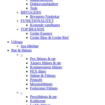
Drikkevandskølere
Tude
BRYGGERS
Bryggers-/Vaskekar
FUNKTIONALITET
Kogende vandhaner
TOP BRANDS
Grohe Essence
Grohe Blue & Grohe Red
Udespa
Spa tilbehør
Rør & fittings
–
Pex fittings & rør
Alupex fittings & rør
Kompressions fittings
PEX dåser
Stålrør & Fittings
Primofit
Messingfittings
Forkromet Fittings
–
Pressfittings & rør
Kobberrør