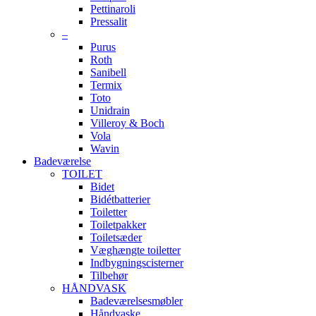
Pettinaroli
Pressalit
–
Purus
Roth
Sanibell
Termix
Toto
Unidrain
Villeroy & Boch
Vola
Wavin
Badeværelse
TOILET
Bidet
Bidétbatterier
Toiletter
Toiletpakker
Toiletsæder
Væghængte toiletter
Indbygningscisterner
Tilbehør
HÅNDVASK
Badeværelsesmøbler
Håndvaske