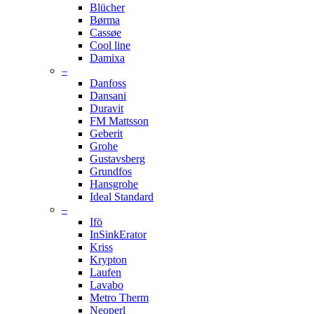
Blücher
Børma
Cassøe
Cool line
Damixa
–
Danfoss
Dansani
Duravit
FM Mattsson
Geberit
Grohe
Gustavsberg
Grundfos
Hansgrohe
Ideal Standard
–
Ifö
InSinkErator
Kriss
Krypton
Laufen
Lavabo
Metro Therm
Neoperl