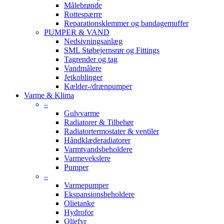
Målebrønde
Rottespærre
Reparationsklemmer og bandagemuffer
PUMPER & VAND
Nedsivningsanlæg
SML Støbejernsrør og Fittings
Tagrender og tag
Vandmålere
Jetkoblinger
Kælder-/drænpumper
Varme & Klima
–
Gulvvarme
Radiatorer & Tilbehør
Radiatortermostater & ventiler
Håndklæderadiatorer
Varmtvandsbeholdere
Varmevekslere
Pumper
–
Varmepumper
Ekspansionsbeholdere
Olietanke
Hydrofor
Oliefyr