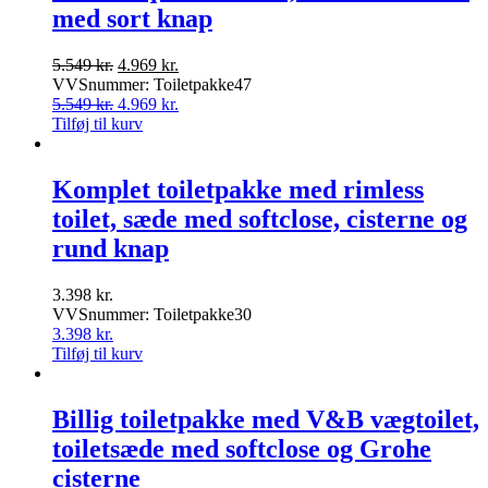
med sort knap
Den
Den
5.549
kr.
4.969
kr.
oprindelige
aktuelle
VVSnummer: Toiletpakke47
pris
Den
pris
Den
5.549
kr.
4.969
kr.
var:
oprindelige
er:
aktuelle
Tilføj til kurv
5.549 kr..
pris
4.969 kr..
pris
var:
er:
5.549 kr..
4.969 kr..
Komplet toiletpakke med rimless
toilet, sæde med softclose, cisterne og
rund knap
3.398
kr.
VVSnummer: Toiletpakke30
3.398
kr.
Tilføj til kurv
Billig toiletpakke med V&B vægtoilet,
toiletsæde med softclose og Grohe
cisterne