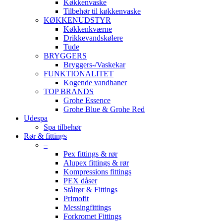
Køkkenvaske
Tilbehør til køkkenvaske
KØKKENUDSTYR
Køkkenkværne
Drikkevandskølere
Tude
BRYGGERS
Bryggers-/Vaskekar
FUNKTIONALITET
Kogende vandhaner
TOP BRANDS
Grohe Essence
Grohe Blue & Grohe Red
Udespa
Spa tilbehør
Rør & fittings
–
Pex fittings & rør
Alupex fittings & rør
Kompressions fittings
PEX dåser
Stålrør & Fittings
Primofit
Messingfittings
Forkromet Fittings