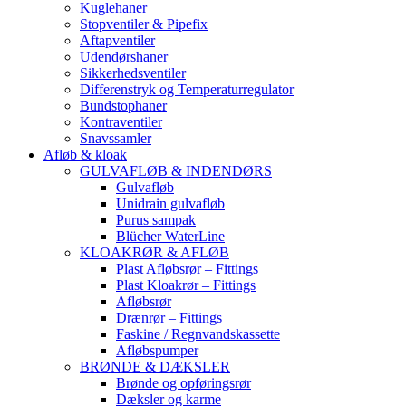
Kuglehaner
Stopventiler & Pipefix
Aftapventiler
Udendørshaner
Sikkerhedsventiler
Differenstryk og Temperaturregulator
Bundstophaner
Kontraventiler
Snavssamler
Afløb & kloak
GULVAFLØB & INDENDØRS
Gulvafløb
Unidrain gulvafløb
Purus sampak
Blücher WaterLine
KLOAKRØR & AFLØB
Plast Afløbsrør – Fittings
Plast Kloakrør – Fittings
Afløbsrør
Drænrør – Fittings
Faskine / Regnvandskassette
Afløbspumper
BRØNDE & DÆKSLER
Brønde og opføringsrør
Dæksler og karme