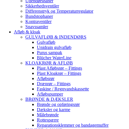
Udendørshaner
Sikkerhedsventiler
Differenstryk og Temperaturregulator
Bundstophaner
Kontraventiler
Snavssamler
Afløb & kloak
GULVAFLØB & INDENDØRS
Gulvafløb
Unidrain gulvafløb
Purus sampak
Blücher WaterLine
KLOAKRØR & AFLØB
Plast Afløbsrør – Fittings
Plast Kloakrør – Fittings
Afløbsrør
Drænrør – Fittings
Faskine / Regnvandskassette
Afløbspumper
BRØNDE & DÆKSLER
Brønde og opføringsrør
Dæksler og karme
Målebrønde
Rottespærre
Reparationsklemmer og bandagemuffer