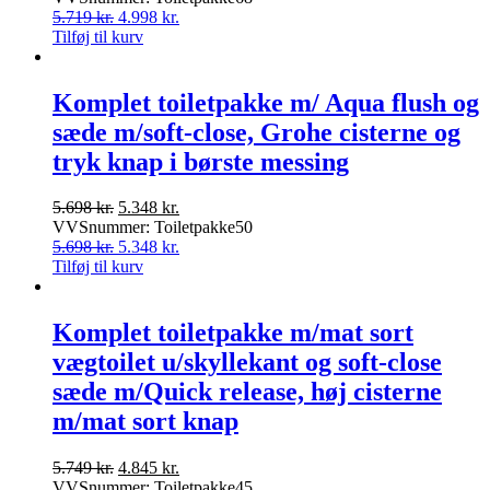
pris
Den
pris
Den
5.719
kr.
4.998
kr.
var:
oprindelige
er:
aktuelle
Tilføj til kurv
5.719 kr..
pris
4.998 kr..
pris
var:
er:
5.719 kr..
4.998 kr..
Komplet toiletpakke m/ Aqua flush og
sæde m/soft-close, Grohe cisterne og
tryk knap i børste messing
Den
Den
5.698
kr.
5.348
kr.
oprindelige
aktuelle
VVSnummer: Toiletpakke50
pris
Den
pris
Den
5.698
kr.
5.348
kr.
var:
oprindelige
er:
aktuelle
Tilføj til kurv
5.698 kr..
pris
5.348 kr..
pris
var:
er:
5.698 kr..
5.348 kr..
Komplet toiletpakke m/mat sort
vægtoilet u/skyllekant og soft-close
sæde m/Quick release, høj cisterne
m/mat sort knap
Den
Den
5.749
kr.
4.845
kr.
oprindelige
aktuelle
VVSnummer: Toiletpakke45