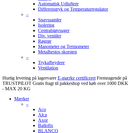
Automatisk Udluftere
Differenstryk og Temperaturregulator
–
Snavssamler
Isolering
Centralstøvsuger
Div. ventiler
Røgrør
Manometer og Termometer
Metalbestos skorsten
–
Trykafbrydere
Ventilation
Hurtig levering på lagervarer
E-mærke certificeret
Fremragende på
TRUSTPILOT
Gratis fragt til pakkeshop ved køb over 1000 DKK
- MAX 20 KG
Mærker
–
Aco
Alca
Axor
Ballofix
BLANCO