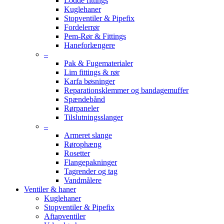
Lodde fittings
Kuglehaner
Stopventiler & Pipefix
Fordelerrør
Pem-Rør & Fittings
Haneforlængere
–
Pak & Fugematerialer
Lim fittings & rør
Karfa bøsninger
Reparationsklemmer og bandagemuffer
Spændebånd
Rørpaneler
Tilslutningsslanger
–
Armeret slange
Rørophæng
Rosetter
Flangepakninger
Tagrender og tag
Vandmålere
Ventiler & haner
Kuglehaner
Stopventiler & Pipefix
Aftapventiler