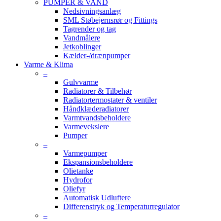
PUMPER & VAND
Nedsivningsanlæg
SML Støbejernsrør og Fittings
Tagrender og tag
Vandmålere
Jetkoblinger
Kælder-/drænpumper
Varme & Klima
–
Gulvvarme
Radiatorer & Tilbehør
Radiatortermostater & ventiler
Håndklæderadiatorer
Varmtvandsbeholdere
Varmevekslere
Pumper
–
Varmepumper
Ekspansionsbeholdere
Olietanke
Hydrofor
Oliefyr
Automatisk Udluftere
Differenstryk og Temperaturregulator
–