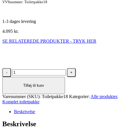
VVSnummer: Toiletpakke18
1-3 dages levering
4.095
kr.
SE RELATEREDE PRODUKTER - TRYK HER
Komplet
toiletpakke
m/
Tilføj til kurv
Børma
Rimless
Varenummer (SKU):
toilet,
Toiletpakke18
Kategorier:
Alle produkter
,
Komplet toiletpakke
toiletsæde
med
Beskrivelse
softclose
og
Beskrivelse
Grohe
cisterne