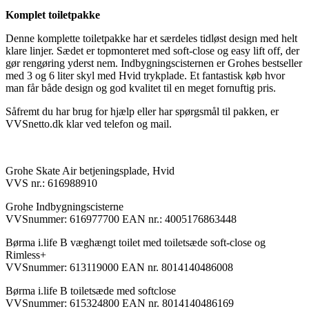
antal
Komplet toiletpakke
Denne komplette toiletpakke har et særdeles tidløst design med helt
klare linjer. Sædet er topmonteret med soft-close og easy lift off, der
gør rengøring yderst nem. Indbygningscisternen er Grohes bestseller
med 3 og 6 liter skyl med Hvid trykplade. Et fantastisk køb hvor
man får både design og god kvalitet til en meget fornuftig pris.
Såfremt du har brug for hjælp eller har spørgsmål til pakken, er
VVSnetto.dk klar ved telefon og mail.
Grohe Skate Air betjeningsplade, Hvid
VVS nr.: 616988910
Grohe Indbygningscisterne
VVSnummer: 616977700 EAN nr.: 4005176863448
Børma i.life B væghængt toilet med toiletsæde soft-close og
Rimless+
VVSnummer: 613119000 EAN nr. 8014140486008
Børma i.life B toiletsæde med softclose
VVSnummer: 615324800 EAN nr. 8014140486169