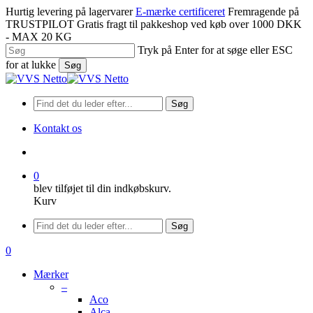
Spring
Hurtig levering på lagervarer
E-mærke certificeret
Fremragende på
til
TRUSTPILOT
Gratis fragt til pakkeshop ved køb over 1000 DKK
hovedindhold
- MAX 20 KG
Tryk på Enter for at søge eller ESC
for at lukke
Søg
Luk
søgning
Søg
Kontakt os
søge
0
blev tilføjet til din indkøbskurv.
Kurv
Menu
Søg
søge
0
Menu
Mærker
–
Aco
Alca