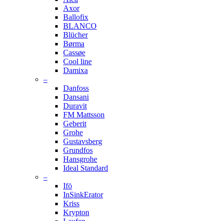
Axor
Ballofix
BLANCO
Blücher
Børma
Cassøe
Cool line
Damixa
–
Danfoss
Dansani
Duravit
FM Mattsson
Geberit
Grohe
Gustavsberg
Grundfos
Hansgrohe
Ideal Standard
–
Ifö
InSinkErator
Kriss
Krypton