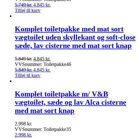
pris
Den
pris
Den
5.749
kr.
4.845
kr.
var:
oprindelige
er:
aktuelle
Tilføj til kurv
5.749 kr..
pris
4.845 kr..
pris
var:
er:
5.749 kr..
4.845 kr..
Komplet toiletpakke med mat sort
vægtoilet uden skyllekant og soft-close
sæde, lav cisterne med mat sort knap
Den
Den
5.849
kr.
4.845
kr.
oprindelige
aktuelle
VVSnummer: Toiletpakke46
pris
Den
pris
Den
5.849
kr.
4.845
kr.
var:
oprindelige
er:
aktuelle
Tilføj til kurv
5.849 kr..
pris
4.845 kr..
pris
var:
er:
5.849 kr..
4.845 kr..
Komplet toiletpakke m/ V&B
vægtoilet, sæde og lav Alca cisterne
med mat sort knap
2.998
kr.
VVSnummer: Toiletpakke35
2.998
kr.