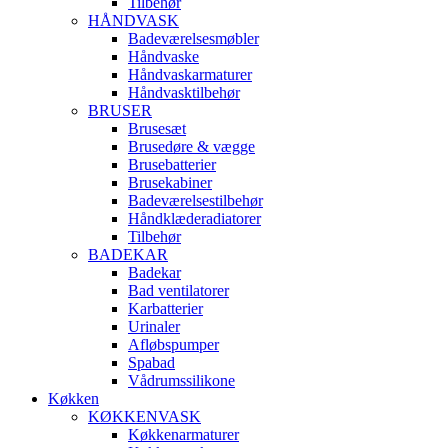
Tilbehør
HÅNDVASK
Badeværelsesmøbler
Håndvaske
Håndvaskarmaturer
Håndvasktilbehør
BRUSER
Brusesæt
Brusedøre & vægge
Brusebatterier
Brusekabiner
Badeværelsestilbehør
Håndklæderadiatorer
Tilbehør
BADEKAR
Badekar
Bad ventilatorer
Karbatterier
Urinaler
Afløbspumper
Spabad
Vådrumssilikone
Køkken
KØKKENVASK
Køkkenarmaturer