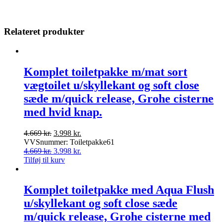
Relateret produkter
Komplet toiletpakke m/mat sort
vægtoilet u/skyllekant og soft close
sæde m/quick release, Grohe cisterne
med hvid knap.
Den
Den
4.669
kr.
3.998
kr.
oprindelige
aktuelle
VVSnummer: Toiletpakke61
pris
Den
pris
Den
4.669
kr.
3.998
kr.
var:
oprindelige
er:
aktuelle
Tilføj til kurv
4.669 kr..
pris
3.998 kr..
pris
var:
er:
4.669 kr..
3.998 kr..
Komplet toiletpakke med Aqua Flush
u/skyllekant og soft close sæde
m/quick release, Grohe cisterne med