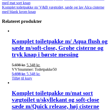
med mat sort knap
Komplet toiletpakke m/ V&B vægtoilet, sæde og lav Alca cisterne
med blank krom knap
Relateret produkter
Komplet toiletpakke m/ Aqua flush og
sæde m/soft-close, Grohe cisterne og
tryk knap i børste messing
Den
Den
5.698
kr.
5.348
kr.
oprindelige
aktuelle
VVSnummer: Toiletpakke50
pris
Den
pris
Den
5.698
kr.
5.348
kr.
var:
oprindelige
er:
aktuelle
Tilføj til kurv
5.698 kr..
pris
5.348 kr..
pris
var:
er:
5.698 kr..
5.348 kr..
Komplet toiletpakke m/mat sort
vægtoilet u/skyllekant og soft-close
sæde m/Quick release, høj cisterne