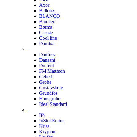
Axor
Ballofix
BLANCO
Blücher
Børma
Cassøe
Cool line
Damixa
–
Danfoss
Dansani
Duravit
FM Mattsson
Geberit
Grohe
Gustavsberg
Grundfos
Hansgrohe
Ideal Standard
–
Ifö
InSinkErator
Kriss
Krypton