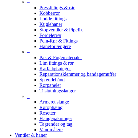
–
Pressfittings & rør
Kobberrør
Lodde fittings
Kuglehaner
Stopventiler & Pipefix
Fordelerrør
Pem-Rør & Fittings
Haneforlængere
–
Pak & Fugematerialer
Lim fittings & rør
Karfa bøsninger
Reparationsklemmer og bandagemuffer
Spændebånd
Rørpaneler
Tilslutningsslanger
–
Armeret slange
Rørophæng
Rosetter
Flangepakninger
Tagrender og tag
Vandmålere
Ventiler & haner