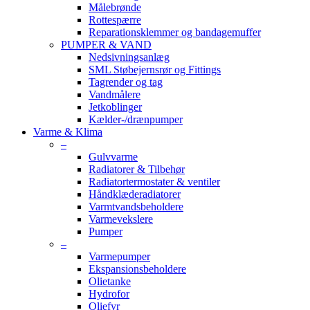
Målebrønde
Rottespærre
Reparationsklemmer og bandagemuffer
PUMPER & VAND
Nedsivningsanlæg
SML Støbejernsrør og Fittings
Tagrender og tag
Vandmålere
Jetkoblinger
Kælder-/drænpumper
Varme & Klima
–
Gulvvarme
Radiatorer & Tilbehør
Radiatortermostater & ventiler
Håndklæderadiatorer
Varmtvandsbeholdere
Varmevekslere
Pumper
–
Varmepumper
Ekspansionsbeholdere
Olietanke
Hydrofor
Oliefyr