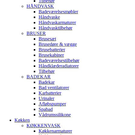
Tilbehør
HÅNDVASK
Badeværelsesmøbler
Håndvaske
Håndvaskarmaturer
Håndvasktilbehør
BRUSER
Brusesæt
Brusedøre & vægge
Brusebatterier
Brusekabiner
Badeværelsestilbehør
Håndklæderadiatorer
Tilbehør
BADEKAR
Badekar
Bad ventilatorer
Karbatterier
Urinaler
Afløbspumper
Spabad
Vådrumssilikone
Køkken
KØKKENVASK
Køkkenarmaturer