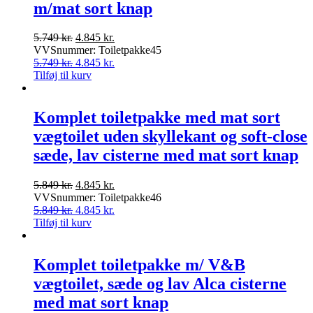
m/mat sort knap
Den
Den
5.749
kr.
4.845
kr.
oprindelige
aktuelle
VVSnummer: Toiletpakke45
pris
Den
pris
Den
5.749
kr.
4.845
kr.
var:
oprindelige
er:
aktuelle
Tilføj til kurv
5.749 kr..
pris
4.845 kr..
pris
var:
er:
5.749 kr..
4.845 kr..
Komplet toiletpakke med mat sort
vægtoilet uden skyllekant og soft-close
sæde, lav cisterne med mat sort knap
Den
Den
5.849
kr.
4.845
kr.
oprindelige
aktuelle
VVSnummer: Toiletpakke46
pris
Den
pris
Den
5.849
kr.
4.845
kr.
var:
oprindelige
er:
aktuelle
Tilføj til kurv
5.849 kr..
pris
4.845 kr..
pris
var:
er:
5.849 kr..
4.845 kr..
Komplet toiletpakke m/ V&B
vægtoilet, sæde og lav Alca cisterne
med mat sort knap