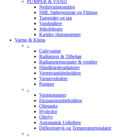
PUMPER & VAND
Nedsivningsanlæg
SML Støbejernsrør og Fittings
Tagrender og tag
Vandmålere
Jetkoblinger
Kælder-/drænpumper
Varme & Klima
–
Gulvvarme
Radiatorer & Tilbehør
Radiatortermostater & ventiler
Håndklæderadiatorer
Varmtvandsbeholdere
Varmevekslere
Pumper
–
Varmepumper
Ekspansionsbeholdere
Olietanke
Hydrofor
Oliefyr
Automatisk Udluftere
Differenstryk og Temperaturregulator
–