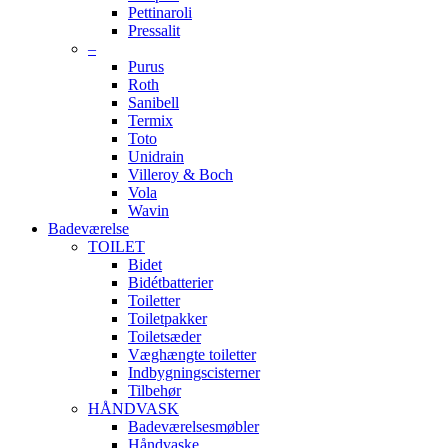
Pettinaroli
Pressalit
–
Purus
Roth
Sanibell
Termix
Toto
Unidrain
Villeroy & Boch
Vola
Wavin
Badeværelse
TOILET
Bidet
Bidétbatterier
Toiletter
Toiletpakker
Toiletsæder
Væghængte toiletter
Indbygningscisterner
Tilbehør
HÅNDVASK
Badeværelsesmøbler
Håndvaske