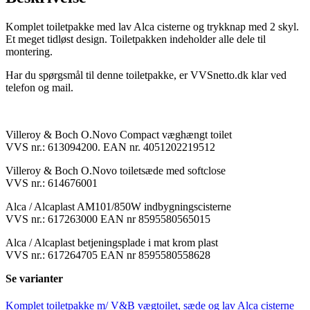
Komplet toiletpakke med lav Alca cisterne og trykknap med 2 skyl.
Et meget tidløst design. Toiletpakken indeholder alle dele til
montering.
Har du spørgsmål til denne toiletpakke, er VVSnetto.dk klar ved
telefon og mail.
Villeroy & Boch O.Novo Compact væghængt toilet
VVS nr.: 613094200. EAN nr. 4051202219512
Villeroy & Boch O.Novo toiletsæde med softclose
VVS nr.: 614676001
Alca / Alcaplast AM101/850W indbygningscisterne
VVS nr.: 617263000 EAN nr 8595580565015
Alca / Alcaplast betjeningsplade i mat krom plast
VVS nr.: 617264705 EAN nr 8595580558628
Se varianter
Komplet toiletpakke m/ V&B vægtoilet, sæde og lav Alca cisterne