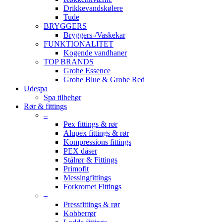
Drikkevandskølere
Tude
BRYGGERS
Bryggers-/Vaskekar
FUNKTIONALITET
Kogende vandhaner
TOP BRANDS
Grohe Essence
Grohe Blue & Grohe Red
Udespa
Spa tilbehør
Rør & fittings
–
Pex fittings & rør
Alupex fittings & rør
Kompressions fittings
PEX dåser
Stålrør & Fittings
Primofit
Messingfittings
Forkromet Fittings
–
Pressfittings & rør
Kobberrør