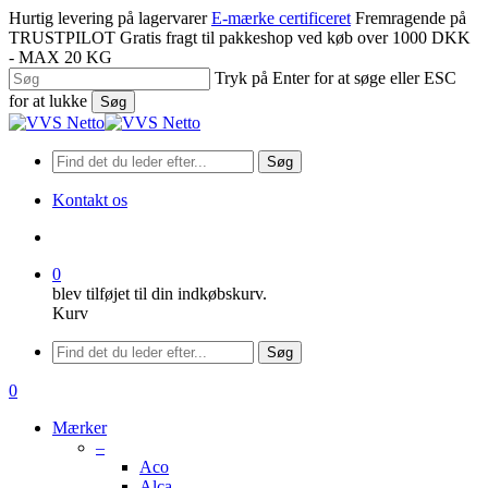
Spring
Hurtig levering på lagervarer
E-mærke certificeret
Fremragende på
til
TRUSTPILOT
Gratis fragt til pakkeshop ved køb over 1000 DKK
hovedindhold
- MAX 20 KG
Tryk på Enter for at søge eller ESC
for at lukke
Søg
Luk
søgning
Søg
Kontakt os
søge
0
blev tilføjet til din indkøbskurv.
Kurv
Menu
Søg
søge
0
Menu
Mærker
–
Aco
Alca