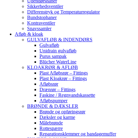
Udendørshaner
Sikkerhedsventiler
Differenstryk og Temperaturregulator
Bundstophaner
Kontraventiler
Snavssamler
Afløb & kloak
GULVAFLØB & INDENDØRS
Gulvafløb
Unidrain gulvafløb
Purus sampak
Blücher WaterLine
KLOAKRØR & AFLØB
Plast Afløbsrør – Fittings
Plast Kloakrør – Fittings
Afløbsrør
Drænrør – Fittings
Faskine / Regnvandskassette
Afløbspumper
BRØNDE & DÆKSLER
Brønde og opføringsrør
Dæksler og karme
Målebrønde
Rottespærre
Reparationsklemmer og bandagemuffer