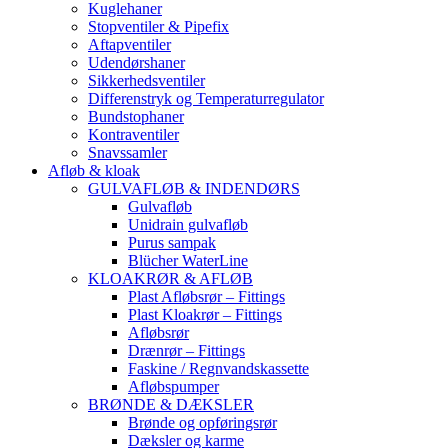
Kuglehaner
Stopventiler & Pipefix
Aftapventiler
Udendørshaner
Sikkerhedsventiler
Differenstryk og Temperaturregulator
Bundstophaner
Kontraventiler
Snavssamler
Afløb & kloak
GULVAFLØB & INDENDØRS
Gulvafløb
Unidrain gulvafløb
Purus sampak
Blücher WaterLine
KLOAKRØR & AFLØB
Plast Afløbsrør – Fittings
Plast Kloakrør – Fittings
Afløbsrør
Drænrør – Fittings
Faskine / Regnvandskassette
Afløbspumper
BRØNDE & DÆKSLER
Brønde og opføringsrør
Dæksler og karme