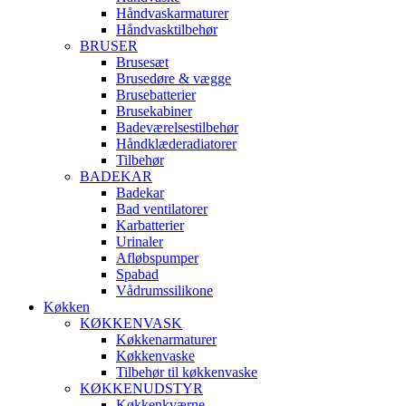
Håndvaskarmaturer
Håndvasktilbehør
BRUSER
Brusesæt
Brusedøre & vægge
Brusebatterier
Brusekabiner
Badeværelsestilbehør
Håndklæderadiatorer
Tilbehør
BADEKAR
Badekar
Bad ventilatorer
Karbatterier
Urinaler
Afløbspumper
Spabad
Vådrumssilikone
Køkken
KØKKENVASK
Køkkenarmaturer
Køkkenvaske
Tilbehør til køkkenvaske
KØKKENUDSTYR
Køkkenkværne