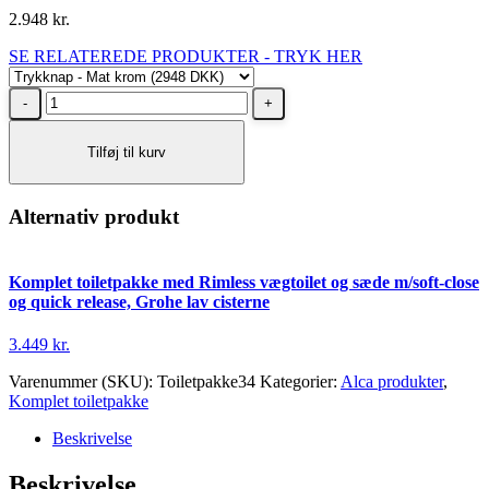
2.948
kr.
SE RELATEREDE PRODUKTER - TRYK HER
Komplet
toiletpakke
m/
Tilføj til kurv
V&B
vægtoilet,
sæde
og
Alternativ produkt
lav
Alca
cisterne
Komplet toiletpakke med Rimless vægtoilet og sæde m/soft-close
med
og quick release, Grohe lav cisterne
mat
krom
3.449
kr.
knap
antal
Varenummer (SKU):
Toiletpakke34
Kategorier:
Alca produkter
,
Komplet toiletpakke
Beskrivelse
Beskrivelse