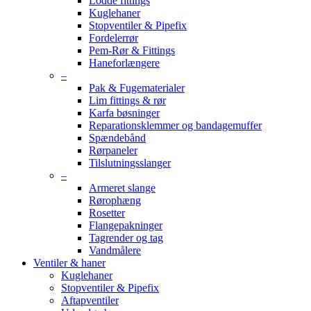
Lodde fittings
Kuglehaner
Stopventiler & Pipefix
Fordelerrør
Pem-Rør & Fittings
Haneforlængere
–
Pak & Fugematerialer
Lim fittings & rør
Karfa bøsninger
Reparationsklemmer og bandagemuffer
Spændebånd
Rørpaneler
Tilslutningsslanger
–
Armeret slange
Rørophæng
Rosetter
Flangepakninger
Tagrender og tag
Vandmålere
Ventiler & haner
Kuglehaner
Stopventiler & Pipefix
Aftapventiler