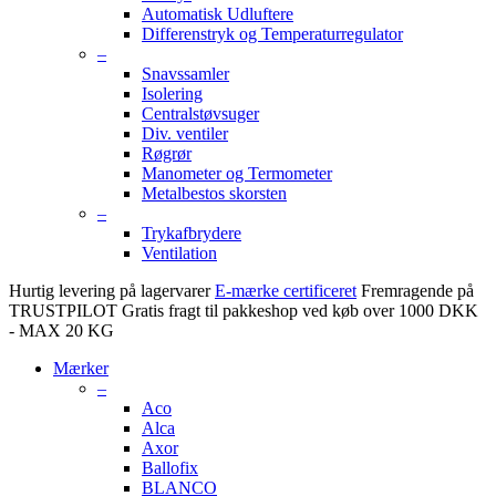
Automatisk Udluftere
Differenstryk og Temperaturregulator
–
Snavssamler
Isolering
Centralstøvsuger
Div. ventiler
Røgrør
Manometer og Termometer
Metalbestos skorsten
–
Trykafbrydere
Ventilation
Hurtig levering på lagervarer
E-mærke certificeret
Fremragende på
TRUSTPILOT
Gratis fragt til pakkeshop ved køb over 1000 DKK
- MAX 20 KG
Mærker
–
Aco
Alca
Axor
Ballofix
BLANCO