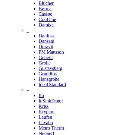
Blücher
Børma
Cassøe
Cool line
Damixa
–
Danfoss
Dansani
Duravit
FM Mattsson
Geberit
Grohe
Gustavsberg
Grundfos
Hansgrohe
Ideal Standard
–
Ifö
InSinkErator
Kriss
Krypton
Laufen
Lavabo
Metro Therm
Neoperl