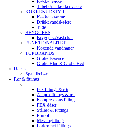
Køkkenvaske
Tilbehør til køkkenvaske
KØKKENUDSTYR
Køkkenkværne
Drikkevandskølere
Tude
BRYGGERS
Bryggers-/Vaskekar
FUNKTIONALITET
Kogende vandhaner
TOP BRANDS
Grohe Essence
Grohe Blue & Grohe Red
Udespa
Spa tilbehør
Rør & fittings
–
Pex fittings & rør
Alupex fittings & rør
Kompressions fittings
PEX dåser
Stålrør & Fittings
Primofit
Messingfittings
Forkromet Fittings