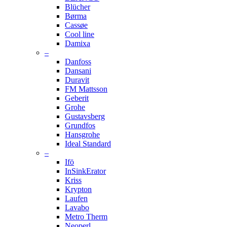
Blücher
Børma
Cassøe
Cool line
Damixa
–
Danfoss
Dansani
Duravit
FM Mattsson
Geberit
Grohe
Gustavsberg
Grundfos
Hansgrohe
Ideal Standard
–
Ifö
InSinkErator
Kriss
Krypton
Laufen
Lavabo
Metro Therm
Neoperl