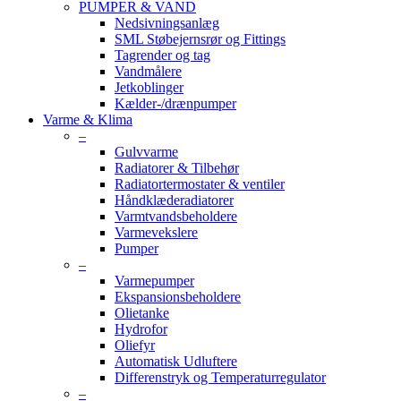
PUMPER & VAND
Nedsivningsanlæg
SML Støbejernsrør og Fittings
Tagrender og tag
Vandmålere
Jetkoblinger
Kælder-/drænpumper
Varme & Klima
–
Gulvvarme
Radiatorer & Tilbehør
Radiatortermostater & ventiler
Håndklæderadiatorer
Varmtvandsbeholdere
Varmevekslere
Pumper
–
Varmepumper
Ekspansionsbeholdere
Olietanke
Hydrofor
Oliefyr
Automatisk Udluftere
Differenstryk og Temperaturregulator
–