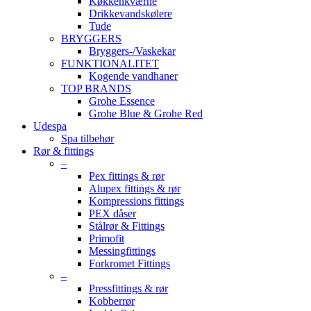
Køkkenkværne
Drikkevandskølere
Tude
BRYGGERS
Bryggers-/Vaskekar
FUNKTIONALITET
Kogende vandhaner
TOP BRANDS
Grohe Essence
Grohe Blue & Grohe Red
Udespa
Spa tilbehør
Rør & fittings
–
Pex fittings & rør
Alupex fittings & rør
Kompressions fittings
PEX dåser
Stålrør & Fittings
Primofit
Messingfittings
Forkromet Fittings
–
Pressfittings & rør
Kobberrør