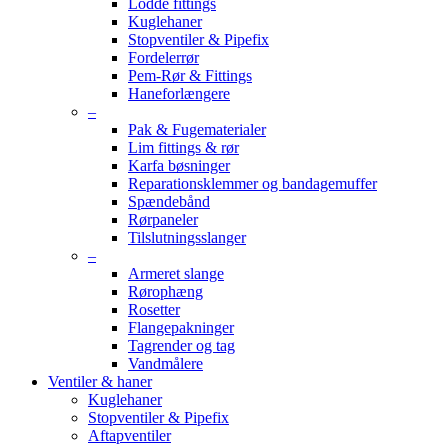
Lodde fittings
Kuglehaner
Stopventiler & Pipefix
Fordelerrør
Pem-Rør & Fittings
Haneforlængere
–
Pak & Fugematerialer
Lim fittings & rør
Karfa bøsninger
Reparationsklemmer og bandagemuffer
Spændebånd
Rørpaneler
Tilslutningsslanger
–
Armeret slange
Rørophæng
Rosetter
Flangepakninger
Tagrender og tag
Vandmålere
Ventiler & haner
Kuglehaner
Stopventiler & Pipefix
Aftapventiler