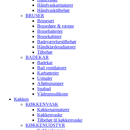
Håndvaskarmaturer
Håndvasktilbehør
BRUSER
Brusesæt
Brusedøre & vægge
Brusebatterier
Brusekabiner
Badeværelsestilbehør
Håndklæderadiatorer
Tilbehør
BADEKAR
Badekar
Bad ventilatorer
Karbatterier
Urinaler
Afløbspumper
Spabad
Vådrumssilikone
Køkken
KØKKENVASK
Køkkenarmaturer
Køkkenvaske
Tilbehør til køkkenvaske
KØKKENUDSTYR