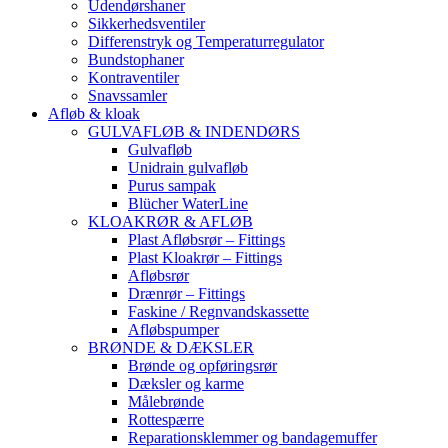
Udendørshaner
Sikkerhedsventiler
Differenstryk og Temperaturregulator
Bundstophaner
Kontraventiler
Snavssamler
Afløb & kloak
GULVAFLØB & INDENDØRS
Gulvafløb
Unidrain gulvafløb
Purus sampak
Blücher WaterLine
KLOAKRØR & AFLØB
Plast Afløbsrør – Fittings
Plast Kloakrør – Fittings
Afløbsrør
Drænrør – Fittings
Faskine / Regnvandskassette
Afløbspumper
BRØNDE & DÆKSLER
Brønde og opføringsrør
Dæksler og karme
Målebrønde
Rottespærre
Reparationsklemmer og bandagemuffer