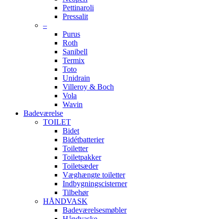
Pettinaroli
Pressalit
–
Purus
Roth
Sanibell
Termix
Toto
Unidrain
Villeroy & Boch
Vola
Wavin
Badeværelse
TOILET
Bidet
Bidétbatterier
Toiletter
Toiletpakker
Toiletsæder
Væghængte toiletter
Indbygningscisterner
Tilbehør
HÅNDVASK
Badeværelsesmøbler
Håndvaske