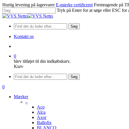
Spring
Hurtig levering på lagervarer
E-mærke certificeret
Fremragende på
til
Tryk på Enter for at søge eller ESC for 
hovedindhold
Luk
søgning
Søg
Kontakt os
søge
0
blev tilføjet til din indkøbskurv.
Kurv
Menu
Søg
søge
0
Menu
Mærker
–
Aco
Alca
Axor
Ballofix
BLANCO