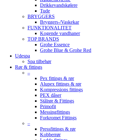
Drikkevandskølere
Tude
BRYGGERS
Bryggers-/Vaskekar
FUNKTIONALITET
Kogende vandhaner
TOP BRANDS
Grohe Essence
Grohe Blue & Grohe Red
Udespa
Spa tilbehør
Rør & fittings
–
Pex fittings & rør
Alupex fittings & rør
Kompressions fittings
PEX dåser
Stålrør & Fittings
Primofit
Messingfittings
Forkromet Fittings
–
Pressfittings & rør
Kobberrør