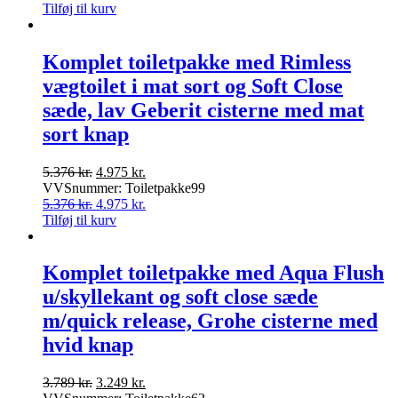
var:
oprindelige
er:
aktuelle
Tilføj til kurv
4.857 kr..
pris
3.998 kr..
pris
var:
er:
4.857 kr..
3.998 kr..
Komplet toiletpakke med Rimless
vægtoilet i mat sort og Soft Close
sæde, lav Geberit cisterne med mat
sort knap
Den
Den
5.376
kr.
4.975
kr.
oprindelige
aktuelle
VVSnummer: Toiletpakke99
pris
Den
pris
Den
5.376
kr.
4.975
kr.
var:
oprindelige
er:
aktuelle
Tilføj til kurv
5.376 kr..
pris
4.975 kr..
pris
var:
er:
5.376 kr..
4.975 kr..
Komplet toiletpakke med Aqua Flush
u/skyllekant og soft close sæde
m/quick release, Grohe cisterne med
hvid knap
Den
Den
3.789
kr.
3.249
kr.
oprindelige
aktuelle