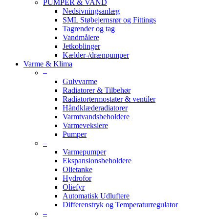
PUMPER & VAND
Nedsivningsanlæg
SML Støbejernsrør og Fittings
Tagrender og tag
Vandmålere
Jetkoblinger
Kælder-/drænpumper
Varme & Klima
–
Gulvvarme
Radiatorer & Tilbehør
Radiatortermostater & ventiler
Håndklæderadiatorer
Varmtvandsbeholdere
Varmevekslere
Pumper
–
Varmepumper
Ekspansionsbeholdere
Olietanke
Hydrofor
Oliefyr
Automatisk Udluftere
Differenstryk og Temperaturregulator
–