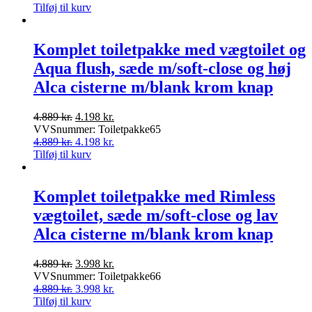
Tilføj til kurv
Komplet toiletpakke med vægtoilet og
Aqua flush, sæde m/soft-close og høj
Alca cisterne m/blank krom knap
Den
Den
4.889
kr.
4.198
kr.
oprindelige
aktuelle
VVSnummer: Toiletpakke65
pris
Den
pris
Den
4.889
kr.
4.198
kr.
var:
oprindelige
er:
aktuelle
Tilføj til kurv
4.889 kr..
pris
4.198 kr..
pris
var:
er:
4.889 kr..
4.198 kr..
Komplet toiletpakke med Rimless
vægtoilet, sæde m/soft-close og lav
Alca cisterne m/blank krom knap
Den
Den
4.889
kr.
3.998
kr.
oprindelige
aktuelle
VVSnummer: Toiletpakke66
pris
Den
pris
Den
4.889
kr.
3.998
kr.
var:
oprindelige
er:
aktuelle
Tilføj til kurv