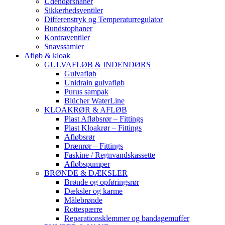
Udendørshaner
Sikkerhedsventiler
Differenstryk og Temperaturregulator
Bundstophaner
Kontraventiler
Snavssamler
Afløb & kloak
GULVAFLØB & INDENDØRS
Gulvafløb
Unidrain gulvafløb
Purus sampak
Blücher WaterLine
KLOAKRØR & AFLØB
Plast Afløbsrør – Fittings
Plast Kloakrør – Fittings
Afløbsrør
Drænrør – Fittings
Faskine / Regnvandskassette
Afløbspumper
BRØNDE & DÆKSLER
Brønde og opføringsrør
Dæksler og karme
Målebrønde
Rottespærre
Reparationsklemmer og bandagemuffer