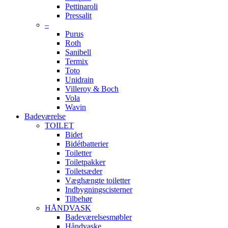
Pettinaroli
Pressalit
–
Purus
Roth
Sanibell
Termix
Toto
Unidrain
Villeroy & Boch
Vola
Wavin
Badeværelse
TOILET
Bidet
Bidétbatterier
Toiletter
Toiletpakker
Toiletsæder
Væghængte toiletter
Indbygningscisterner
Tilbehør
HÅNDVASK
Badeværelsesmøbler
Håndvaske