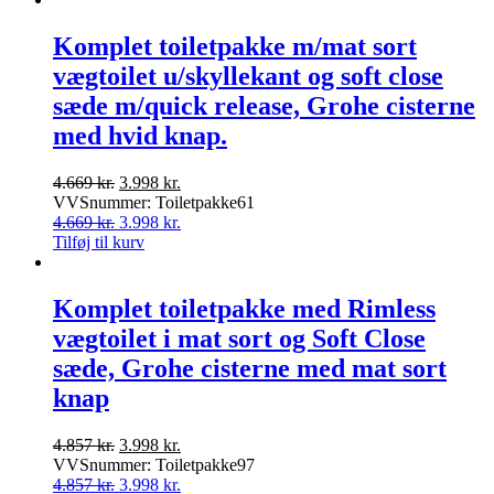
Komplet toiletpakke m/mat sort
vægtoilet u/skyllekant og soft close
sæde m/quick release, Grohe cisterne
med hvid knap.
Den
Den
4.669
kr.
3.998
kr.
oprindelige
aktuelle
VVSnummer: Toiletpakke61
pris
Den
pris
Den
4.669
kr.
3.998
kr.
var:
oprindelige
er:
aktuelle
Tilføj til kurv
4.669 kr..
pris
3.998 kr..
pris
var:
er:
4.669 kr..
3.998 kr..
Komplet toiletpakke med Rimless
vægtoilet i mat sort og Soft Close
sæde, Grohe cisterne med mat sort
knap
Den
Den
4.857
kr.
3.998
kr.
oprindelige
aktuelle
VVSnummer: Toiletpakke97
pris
Den
pris
Den
4.857
kr.
3.998
kr.