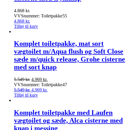
4.868
kr.
VVSnummer: Toiletpakke55
4.868
kr.
Tilføj til kurv
Komplet toiletpakke, mat sort
vægtoilet m/Aqua flush og Soft Close
sæde m/quick release, Grohe cisterne
med sort knap
Den
Den
5.549
kr.
4.969
kr.
oprindelige
aktuelle
VVSnummer: Toiletpakke47
pris
Den
pris
Den
5.549
kr.
4.969
kr.
var:
oprindelige
er:
aktuelle
Tilføj til kurv
5.549 kr..
pris
4.969 kr..
pris
var:
er:
5.549 kr..
4.969 kr..
Komplet toiletpakke med Laufen
vægtoilet og sæde, Alca cisterne med
knap i messing