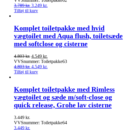
VVSnummer: Toiletpakke62
pris
Den
pris
Den
3.789
kr.
3.249
kr.
var:
oprindelige
er:
aktuelle
Tilføj til kurv
3.789 kr..
pris
3.249 kr..
pris
var:
er:
3.789 kr..
3.249 kr..
Komplet toiletpakke med hvid
vægtoilet med Aqua flush, toiletsæde
med softclose og cisterne
Den
Den
4.803
kr.
4.549
kr.
oprindelige
aktuelle
VVSnummer: Toiletpakke63
pris
Den
pris
Den
4.803
kr.
4.549
kr.
var:
oprindelige
er:
aktuelle
Tilføj til kurv
4.803 kr..
pris
4.549 kr..
pris
var:
er:
4.803 kr..
4.549 kr..
Komplet toiletpakke med Rimless
vægtoilet og sæde m/soft-close og
quick release, Grohe lav cisterne
3.449
kr.
VVSnummer: Toiletpakke64
3.449
kr.