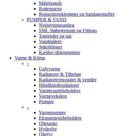
Målebrønde
Rottespærre
Reparationsklemmer og bandagemuffer
PUMPER & VAND
Nedsivningsanlæg
SML Støbejernsrør og Fittings
Tagrender og tag
Vandmålere
Jetkoblinger
Kælder-/drænpumper
Varme & Klima
–
Gulvvarme
Radiatorer & Tilbehør
Radiatortermostater & ventiler
Håndklæderadiatorer
Varmtvandsbeholdere
Varmevekslere
Pumper
–
Varmepumper
Ekspansionsbeholdere
Olietanke
Hydrofor
Oliefyr