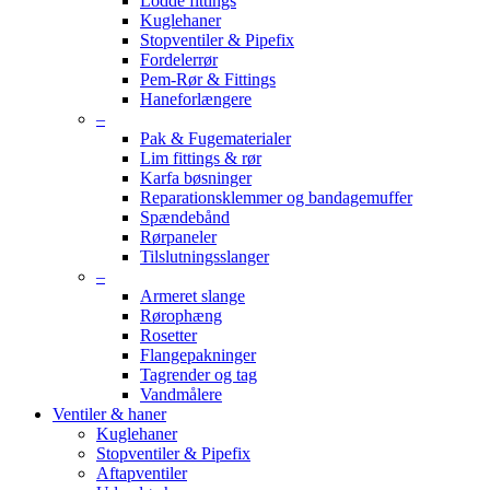
Lodde fittings
Kuglehaner
Stopventiler & Pipefix
Fordelerrør
Pem-Rør & Fittings
Haneforlængere
–
Pak & Fugematerialer
Lim fittings & rør
Karfa bøsninger
Reparationsklemmer og bandagemuffer
Spændebånd
Rørpaneler
Tilslutningsslanger
–
Armeret slange
Rørophæng
Rosetter
Flangepakninger
Tagrender og tag
Vandmålere
Ventiler & haner
Kuglehaner
Stopventiler & Pipefix
Aftapventiler