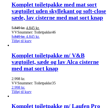
5.749 kr..
4.845 kr..
Komplet toiletpakke med mat sort
vægtoilet uden skyllekant og soft-close
sæde, lav cisterne med mat sort knap
Den
Den
5.849
kr.
4.845
kr.
oprindelige
aktuelle
VVSnummer: Toiletpakke46
pris
Den
pris
Den
5.849
kr.
4.845
kr.
var:
oprindelige
er:
aktuelle
Tilføj til kurv
5.849 kr..
pris
4.845 kr..
pris
var:
er:
5.849 kr..
4.845 kr..
Komplet toiletpakke m/ V&B
vægtoilet, sæde og lav Alca cisterne
med mat sort knap
2.998
kr.
VVSnummer: Toiletpakke35
2.998
kr.
Tilføj til kurv
Komplet toiletpakke m/ Laufen Pro