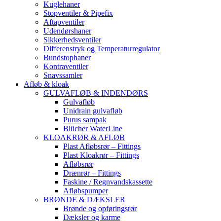
Kuglehaner
Stopventiler & Pipefix
Aftapventiler
Udendørshaner
Sikkerhedsventiler
Differenstryk og Temperaturregulator
Bundstophaner
Kontraventiler
Snavssamler
Afløb & kloak
GULVAFLØB & INDENDØRS
Gulvafløb
Unidrain gulvafløb
Purus sampak
Blücher WaterLine
KLOAKRØR & AFLØB
Plast Afløbsrør – Fittings
Plast Kloakrør – Fittings
Afløbsrør
Drænrør – Fittings
Faskine / Regnvandskassette
Afløbspumper
BRØNDE & DÆKSLER
Brønde og opføringsrør
Dæksler og karme