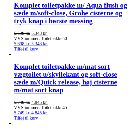
5.719 kr..
4.998 kr..
Komplet toiletpakke m/ Aqua flush og
sæde m/soft-close, Grohe cisterne og
tryk knap i børste messing
Den
Den
5.698
kr.
5.348
kr.
oprindelige
aktuelle
VVSnummer: Toiletpakke50
pris
Den
pris
Den
5.698
kr.
5.348
kr.
var:
oprindelige
er:
aktuelle
Tilføj til kurv
5.698 kr..
pris
5.348 kr..
pris
var:
er:
5.698 kr..
5.348 kr..
Komplet toiletpakke m/mat sort
vægtoilet u/skyllekant og soft-close
sæde m/Quick release, høj cisterne
m/mat sort knap
Den
Den
5.749
kr.
4.845
kr.
oprindelige
aktuelle
VVSnummer: Toiletpakke45
pris
Den
pris
Den
5.749
kr.
4.845
kr.
var:
oprindelige
er:
aktuelle
Tilføj til kurv
5.749 kr..
pris
4.845 kr..
pris
var:
er: