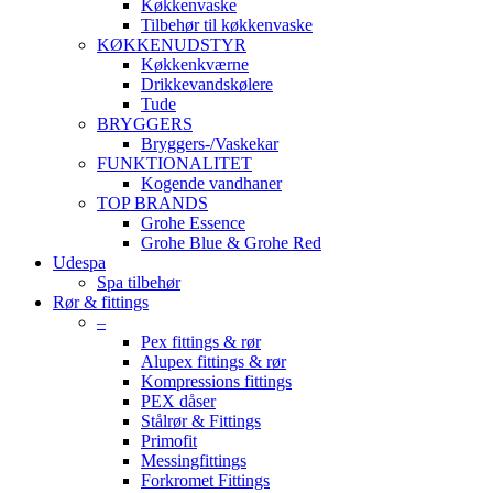
Køkkenvaske
Tilbehør til køkkenvaske
KØKKENUDSTYR
Køkkenkværne
Drikkevandskølere
Tude
BRYGGERS
Bryggers-/Vaskekar
FUNKTIONALITET
Kogende vandhaner
TOP BRANDS
Grohe Essence
Grohe Blue & Grohe Red
Udespa
Spa tilbehør
Rør & fittings
–
Pex fittings & rør
Alupex fittings & rør
Kompressions fittings
PEX dåser
Stålrør & Fittings
Primofit
Messingfittings
Forkromet Fittings