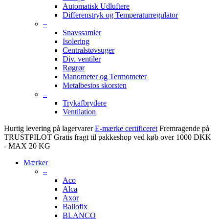
Automatisk Udluftere
Differenstryk og Temperaturregulator
–
Snavssamler
Isolering
Centralstøvsuger
Div. ventiler
Røgrør
Manometer og Termometer
Metalbestos skorsten
–
Trykafbrydere
Ventilation
Hurtig levering på lagervarer
E-mærke certificeret
Fremragende på
TRUSTPILOT
Gratis fragt til pakkeshop ved køb over 1000 DKK
- MAX 20 KG
Mærker
–
Aco
Alca
Axor
Ballofix
BLANCO