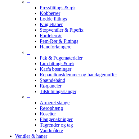
–
Pressfittings & rør
Kobberrør
Lodde fittings
Kuglehaner
Stopventiler & Pipefix
Fordelerrør
Pem-Rør & Fittings
Haneforlængere
–
Pak & Fugematerialer
Lim fittings & rør
Karfa bøsninger
Reparationsklemmer og bandagemuffer
Spændebånd
Rørpaneler
Tilslutningsslanger
–
Armeret slange
Rørophæng
Rosetter
Flangepakninger
Tagrender og tag
Vandmålere
Ventiler & haner