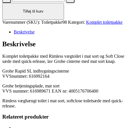
toiletpakke
4.998 kr..
4.498 kr..
med
Tilføj til kurv
Rimless
vægtoilet
Varenummer (SKU):
i
Toiletpakke98
Kategori:
Komplet toiletpakke
mat
Beskrivelse
sort
og
Beskrivelse
Soft
Close
sæde,
Komplet toiletpakke med Rimless vægtoilet i mat sort og Soft Close
lav
sæde med quick-release, lav Grohe cisterne med mat sort knap.
Grohe
cisterne
Grohe Rapid SL indbygningscisterne
med
VVSnummer: 616992164
mat
sort
Grohe betjeningsplade, mat sort
knap
VVS nummer: 616989671 EAN nr: 4005176706400
antal
Rimless væghængt toilet i mat sort, softclose toiletsæde med quick-
release.
Relateret produkter