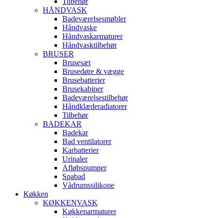
Tilbehør
HÅNDVASK
Badeværelsesmøbler
Håndvaske
Håndvaskarmaturer
Håndvasktilbehør
BRUSER
Brusesæt
Brusedøre & vægge
Brusebatterier
Brusekabiner
Badeværelsestilbehør
Håndklæderadiatorer
Tilbehør
BADEKAR
Badekar
Bad ventilatorer
Karbatterier
Urinaler
Afløbspumper
Spabad
Vådrumssilikone
Køkken
KØKKENVASK
Køkkenarmaturer