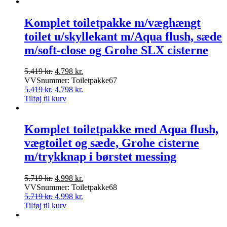
4.889 kr..
pris
3.998 kr..
pris
var:
er:
4.889 kr..
3.998 kr..
Komplet toiletpakke m/væghængt
toilet u/skyllekant m/Aqua flush, sæde
m/soft-close og Grohe SLX cisterne
Den
Den
5.419
kr.
4.798
kr.
oprindelige
aktuelle
VVSnummer: Toiletpakke67
pris
Den
pris
Den
5.419
kr.
4.798
kr.
var:
oprindelige
er:
aktuelle
Tilføj til kurv
5.419 kr..
pris
4.798 kr..
pris
var:
er:
5.419 kr..
4.798 kr..
Komplet toiletpakke med Aqua flush,
vægtoilet og sæde, Grohe cisterne
m/trykknap i børstet messing
Den
Den
5.719
kr.
4.998
kr.
oprindelige
aktuelle
VVSnummer: Toiletpakke68
pris
Den
pris
Den
5.719
kr.
4.998
kr.
var:
oprindelige
er:
aktuelle
Tilføj til kurv
5.719 kr..
pris
4.998 kr..
pris
var:
er: