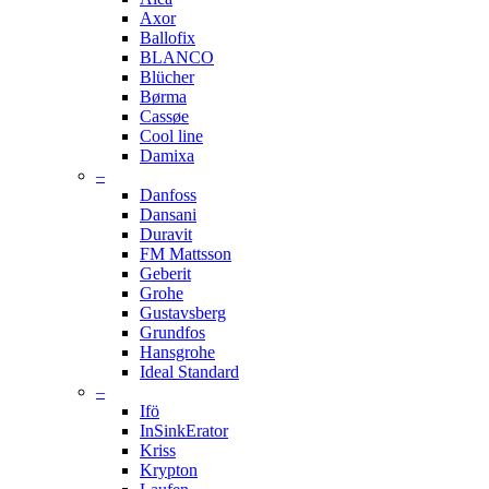
Axor
Ballofix
BLANCO
Blücher
Børma
Cassøe
Cool line
Damixa
–
Danfoss
Dansani
Duravit
FM Mattsson
Geberit
Grohe
Gustavsberg
Grundfos
Hansgrohe
Ideal Standard
–
Ifö
InSinkErator
Kriss
Krypton