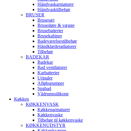
Håndvaskarmaturer
Håndvasktilbehør
BRUSER
Brusesæt
Brusedøre & vægge
Brusebatterier
Brusekabiner
Badeværelsestilbehør
Håndklæderadiatorer
Tilbehør
BADEKAR
Badekar
Bad ventilatorer
Karbatterier
Urinaler
Afløbspumper
Spabad
Vådrumssilikone
Køkken
KØKKENVASK
Køkkenarmaturer
Køkkenvaske
Tilbehør til køkkenvaske
KØKKENUDSTYR
Køkkenkværne