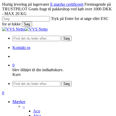
Spring
Hurtig levering på lagervarer
E-mærke certificeret
Fremragende på
til
TRUSTPILOT
Gratis fragt til pakkeshop ved køb over 1000 DKK
hovedindhold
- MAX 20 KG
Tryk på Enter for at søge eller ESC
for at lukke
Søg
Luk
søgning
Søg
Kontakt os
søge
0
blev tilføjet til din indkøbskurv.
Kurv
Menu
Søg
søge
0
Menu
Mærker
–
Aco
Alca