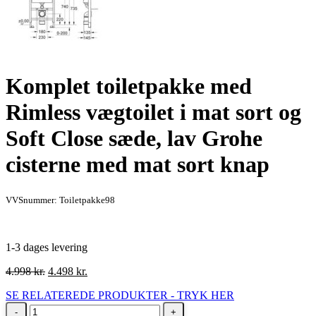
Komplet toiletpakke med
Rimless vægtoilet i mat sort og
Soft Close sæde, lav Grohe
cisterne med mat sort knap
VVSnummer: Toiletpakke98
1-3 dages levering
Den
Den
4.998
kr.
4.498
kr.
oprindelige
aktuelle
SE RELATEREDE PRODUKTER - TRYK HER
pris
pris
Komplet
var:
er: