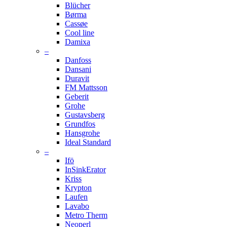
Blücher
Børma
Cassøe
Cool line
Damixa
–
Danfoss
Dansani
Duravit
FM Mattsson
Geberit
Grohe
Gustavsberg
Grundfos
Hansgrohe
Ideal Standard
–
Ifö
InSinkErator
Kriss
Krypton
Laufen
Lavabo
Metro Therm
Neoperl