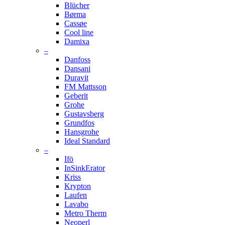
Blücher
Børma
Cassøe
Cool line
Damixa
–
Danfoss
Dansani
Duravit
FM Mattsson
Geberit
Grohe
Gustavsberg
Grundfos
Hansgrohe
Ideal Standard
–
Ifö
InSinkErator
Kriss
Krypton
Laufen
Lavabo
Metro Therm
Neoperl