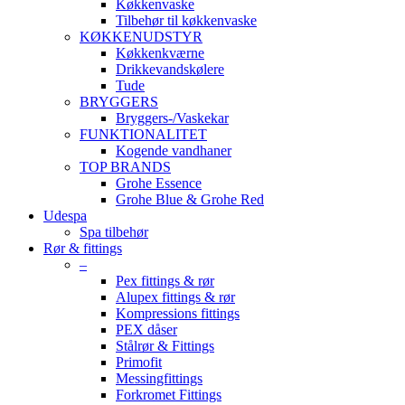
Køkkenvaske
Tilbehør til køkkenvaske
KØKKENUDSTYR
Køkkenkværne
Drikkevandskølere
Tude
BRYGGERS
Bryggers-/Vaskekar
FUNKTIONALITET
Kogende vandhaner
TOP BRANDS
Grohe Essence
Grohe Blue & Grohe Red
Udespa
Spa tilbehør
Rør & fittings
–
Pex fittings & rør
Alupex fittings & rør
Kompressions fittings
PEX dåser
Stålrør & Fittings
Primofit
Messingfittings
Forkromet Fittings