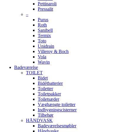
Pettinaroli
Pressalit
–
Purus
Roth
Sanibell
Termix
Toto
Unidrain
Villeroy & Boch
Vola
Wavin
Badeværelse
TOILET
Bidet
Bidétbatterier
Toiletter
Toiletpakker
Toiletsæder
Væghængte toiletter
Indbygningscisterner
Tilbehør
HÅNDVASK
Badeværelsesmøbler
Håndvaske