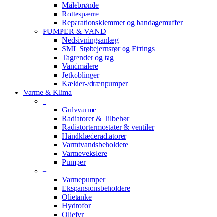
Målebrønde
Rottespærre
Reparationsklemmer og bandagemuffer
PUMPER & VAND
Nedsivningsanlæg
SML Støbejernsrør og Fittings
Tagrender og tag
Vandmålere
Jetkoblinger
Kælder-/drænpumper
Varme & Klima
–
Gulvvarme
Radiatorer & Tilbehør
Radiatortermostater & ventiler
Håndklæderadiatorer
Varmtvandsbeholdere
Varmevekslere
Pumper
–
Varmepumper
Ekspansionsbeholdere
Olietanke
Hydrofor
Oliefyr