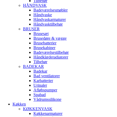
Tilbehør
HÅNDVASK
Badeværelsesmøbler
Håndvaske
Håndvaskarmaturer
Håndvasktilbehør
BRUSER
Brusesæt
Brusedøre & vægge
Brusebatterier
Brusekabiner
Badeværelsestilbehør
Håndklæderadiatorer
Tilbehør
BADEKAR
Badekar
Bad ventilatorer
Karbatterier
Urinaler
Afløbspumper
Spabad
Vådrumssilikone
Køkken
KØKKENVASK
Køkkenarmaturer