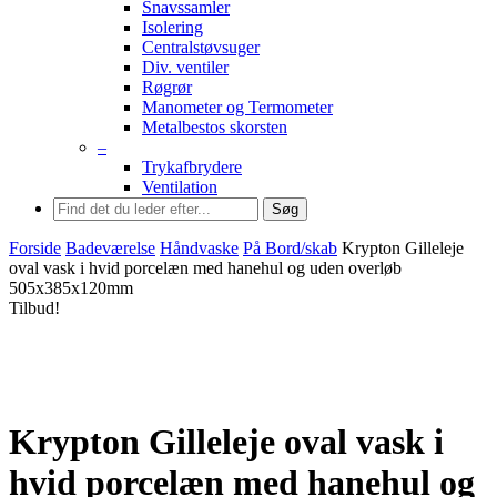
Snavssamler
Isolering
Centralstøvsuger
Div. ventiler
Røgrør
Manometer og Termometer
Metalbestos skorsten
–
Trykafbrydere
Ventilation
Søg
Forside
Badeværelse
Håndvaske
På Bord/skab
Krypton Gilleleje
oval vask i hvid porcelæn med hanehul og uden overløb
505x385x120mm
Tilbud!
Krypton Gilleleje oval vask i
hvid porcelæn med hanehul og