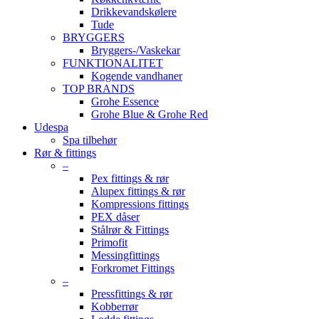
Drikkevandskølere
Tude
BRYGGERS
Bryggers-/Vaskekar
FUNKTIONALITET
Kogende vandhaner
TOP BRANDS
Grohe Essence
Grohe Blue & Grohe Red
Udespa
Spa tilbehør
Rør & fittings
–
Pex fittings & rør
Alupex fittings & rør
Kompressions fittings
PEX dåser
Stålrør & Fittings
Primofit
Messingfittings
Forkromet Fittings
–
Pressfittings & rør
Kobberrør