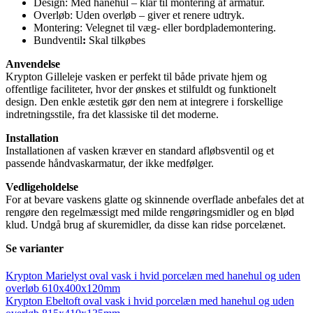
Design: Med hanehul – klar til montering af armatur.
Overløb: Uden overløb – giver et renere udtryk.
Montering: Velegnet til væg- eller bordplademontering.
Bundventil
:
Skal tilkøbes
Anvendelse
Krypton Gilleleje vasken er perfekt til både private hjem og
offentlige faciliteter, hvor der ønskes et stilfuldt og funktionelt
design. Den enkle æstetik gør den nem at integrere i forskellige
indretningsstile, fra det klassiske til det moderne.
Installation
Installationen af vasken kræver en standard afløbsventil og et
passende håndvaskarmatur, der ikke medfølger.
Vedligeholdelse
For at bevare vaskens glatte og skinnende overflade anbefales det at
rengøre den regelmæssigt med milde rengøringsmidler og en blød
klud. Undgå brug af skuremidler, da disse kan ridse porcelænet.
Se varianter
Krypton Marielyst oval vask i hvid porcelæn med hanehul og uden
overløb 610x400x120mm
Krypton Ebeltoft oval vask i hvid porcelæn med hanehul og uden