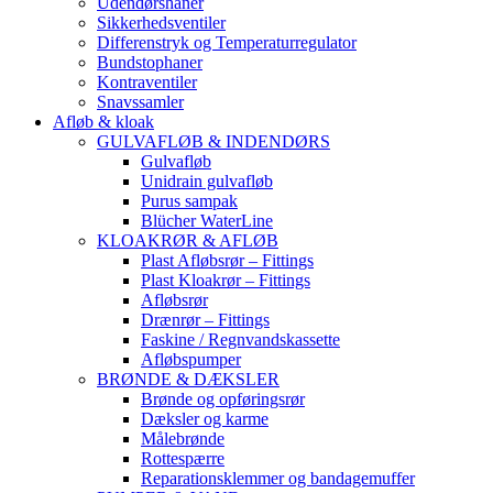
Udendørshaner
Sikkerhedsventiler
Differenstryk og Temperaturregulator
Bundstophaner
Kontraventiler
Snavssamler
Afløb & kloak
GULVAFLØB & INDENDØRS
Gulvafløb
Unidrain gulvafløb
Purus sampak
Blücher WaterLine
KLOAKRØR & AFLØB
Plast Afløbsrør – Fittings
Plast Kloakrør – Fittings
Afløbsrør
Drænrør – Fittings
Faskine / Regnvandskassette
Afløbspumper
BRØNDE & DÆKSLER
Brønde og opføringsrør
Dæksler og karme
Målebrønde
Rottespærre
Reparationsklemmer og bandagemuffer