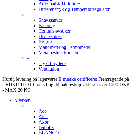
Automatisk Udluftere
Differenstryk og Temperaturregulator
–
Snavssamler
Isolering
Centralstøvsuger
Div. ventiler
Røgrør
Manometer og Termometer
Metalbestos skorsten
–
Trykafbrydere
Ventilation
Hurtig levering på lagervarer
E-mærke certificeret
Fremragende på
TRUSTPILOT
Gratis fragt til pakkeshop ved køb over 1000 DKK
- MAX 20 KG
Mærker
–
Aco
Alca
Axor
Ballofix
BLANCO