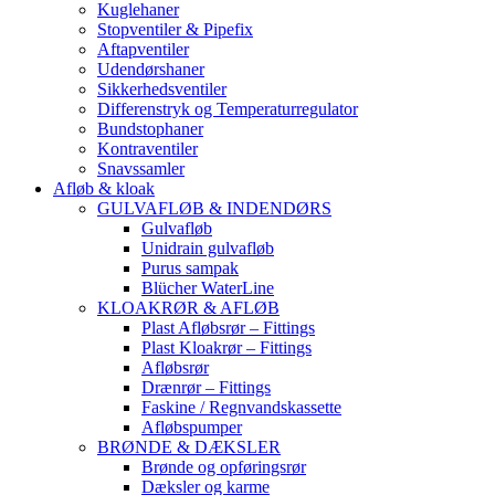
Kuglehaner
Stopventiler & Pipefix
Aftapventiler
Udendørshaner
Sikkerhedsventiler
Differenstryk og Temperaturregulator
Bundstophaner
Kontraventiler
Snavssamler
Afløb & kloak
GULVAFLØB & INDENDØRS
Gulvafløb
Unidrain gulvafløb
Purus sampak
Blücher WaterLine
KLOAKRØR & AFLØB
Plast Afløbsrør – Fittings
Plast Kloakrør – Fittings
Afløbsrør
Drænrør – Fittings
Faskine / Regnvandskassette
Afløbspumper
BRØNDE & DÆKSLER
Brønde og opføringsrør
Dæksler og karme