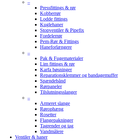
–
Pressfittings & rør
Kobberrør
Lodde fittings
Kuglehaner
Stopventiler & Pipefix
Fordelerrør
Pem-Rør & Fittings
Haneforlængere
–
Pak & Fugematerialer
Lim fittings & rør
Karfa bøsninger
Reparationsklemmer og bandagemuffer
Spændebånd
Rørpaneler
Tilslutningsslanger
–
Armeret slange
Rørophæng
Rosetter
Flangepakninger
Tagrender og tag
Vandmålere
Ventiler & haner