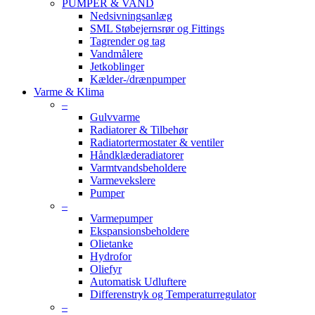
PUMPER & VAND
Nedsivningsanlæg
SML Støbejernsrør og Fittings
Tagrender og tag
Vandmålere
Jetkoblinger
Kælder-/drænpumper
Varme & Klima
–
Gulvvarme
Radiatorer & Tilbehør
Radiatortermostater & ventiler
Håndklæderadiatorer
Varmtvandsbeholdere
Varmevekslere
Pumper
–
Varmepumper
Ekspansionsbeholdere
Olietanke
Hydrofor
Oliefyr
Automatisk Udluftere
Differenstryk og Temperaturregulator
–