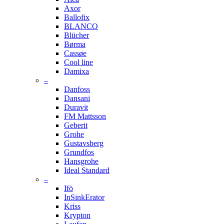
Axor
Ballofix
BLANCO
Blücher
Børma
Cassøe
Cool line
Damixa
–
Danfoss
Dansani
Duravit
FM Mattsson
Geberit
Grohe
Gustavsberg
Grundfos
Hansgrohe
Ideal Standard
–
Ifö
InSinkErator
Kriss
Krypton