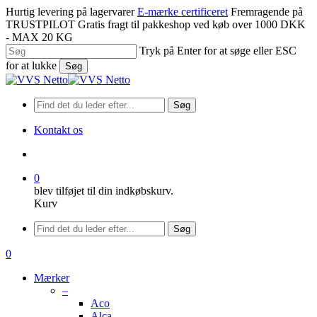
Spring
Hurtig levering på lagervarer
E-mærke certificeret
Fremragende på
til
TRUSTPILOT
Gratis fragt til pakkeshop ved køb over 1000 DKK
hovedindhold
- MAX 20 KG
Tryk på Enter for at søge eller ESC
for at lukke
Søg
Luk
søgning
Søg
Kontakt os
søge
0
blev tilføjet til din indkøbskurv.
Kurv
Menu
Søg
søge
0
Menu
Mærker
–
Aco
Alca