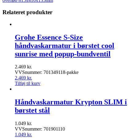
overløb 815x410x135mm
Relateret produkter
Grohe Essence S-Size
håndvaskarmatur i børstet cool
sunrise med popup-bundventil
2.469
kr.
VVSnummer: 701349118-pakke
2.469
kr.
Tilføj til kurv
Håndvaskarmatur Krypton SLIM i
børstet stål
1.049
kr.
VVSnummer: 701901110
1.049
kr.