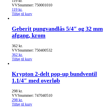
119
kr.
VVSnummer: 750001010
119
kr.
Tilføj til kurv
Geberit pungvandlås 5/4″ og 32 mm
afgang, krom
362
kr.
VVSnummer: 750400532
362
kr.
Tilføj til kurv
Krypton 2-delt pop-up bundventil
1.1/4″ med overløb
298
kr.
VVSnummer: 747040510
298
kr.
Tilføj til kurv