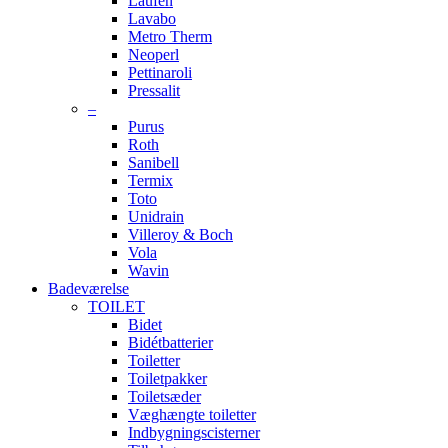
Laufen
Lavabo
Metro Therm
Neoperl
Pettinaroli
Pressalit
–
Purus
Roth
Sanibell
Termix
Toto
Unidrain
Villeroy & Boch
Vola
Wavin
Badeværelse
TOILET
Bidet
Bidétbatterier
Toiletter
Toiletpakker
Toiletsæder
Væghængte toiletter
Indbygningscisterner