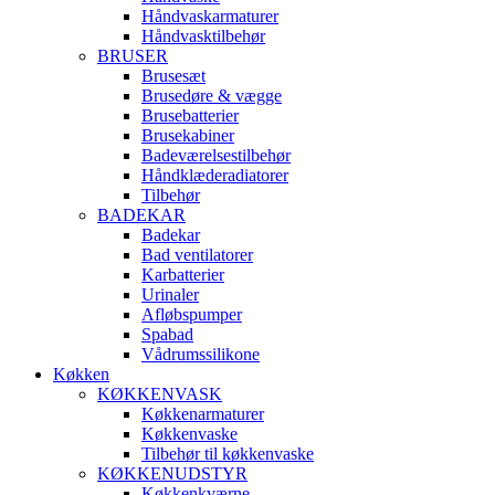
Håndvaskarmaturer
Håndvasktilbehør
BRUSER
Brusesæt
Brusedøre & vægge
Brusebatterier
Brusekabiner
Badeværelsestilbehør
Håndklæderadiatorer
Tilbehør
BADEKAR
Badekar
Bad ventilatorer
Karbatterier
Urinaler
Afløbspumper
Spabad
Vådrumssilikone
Køkken
KØKKENVASK
Køkkenarmaturer
Køkkenvaske
Tilbehør til køkkenvaske
KØKKENUDSTYR
Køkkenkværne