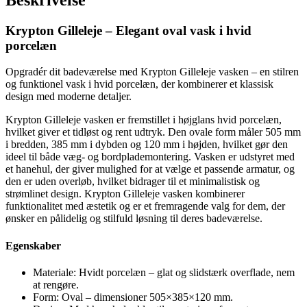
uden
overløb
Krypton Gilleleje – Elegant oval vask i hvid
505x385x120mm
porcelæn
antal
Opgradér dit badeværelse med Krypton Gilleleje vasken – en stilren
og funktionel vask i hvid porcelæn, der kombinerer et klassisk
design med moderne detaljer.
Krypton Gilleleje vasken er fremstillet i højglans hvid porcelæn,
hvilket giver et tidløst og rent udtryk. Den ovale form måler 505 mm
i bredden, 385 mm i dybden og 120 mm i højden, hvilket gør den
ideel til både væg- og bordplademontering. Vasken er udstyret med
et hanehul, der giver mulighed for at vælge et passende armatur, og
den er uden overløb, hvilket bidrager til et minimalistisk og
strømlinet design. Krypton Gilleleje vasken kombinerer
funktionalitet med æstetik og er et fremragende valg for dem, der
ønsker en pålidelig og stilfuld løsning til deres badeværelse.
Egenskaber
Materiale: Hvidt porcelæn – glat og slidstærk overflade, nem
at rengøre.
Form: Oval – dimensioner 505×385×120 mm.