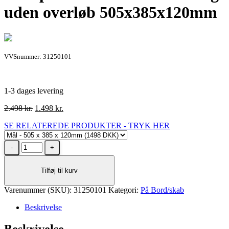
uden overløb 505x385x120mm
VVSnummer: 31250101
1-3 dages levering
Den
Den
2.498
kr.
1.498
kr.
oprindelige
aktuelle
SE RELATEREDE PRODUKTER - TRYK HER
pris
pris
var:
er:
Krypton
2.498 kr..
1.498 kr..
Gilleleje
oval
Tilføj til kurv
vask
i
Varenummer (SKU):
hvid
31250101
Kategori:
På Bord/skab
porcelæn
Beskrivelse
med
hanehul
Beskrivelse
og