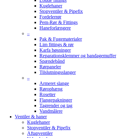
Lodde fittings
Kuglehaner
Stopventiler & Pipefix
Fordelerrør
Pem-Rør & Fittings
Haneforlængere
–
Pak & Fugematerialer
Lim fittings & rør
Karfa bøsninger
Reparationsklemmer og bandagemuffer
Spændebånd
Rørpaneler
Tilslutningsslanger
–
Armeret slange
Rørophæng
Rosetter
Flangepakninger
Tagrender og tag
Vandmålere
Ventiler & haner
Kuglehaner
Stopventiler & Pipefix
Aftapventiler