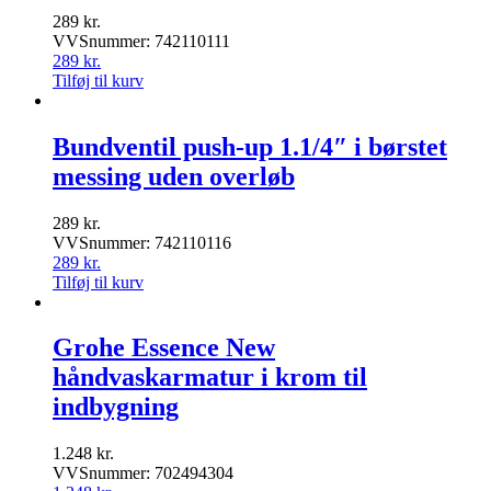
289
kr.
VVSnummer: 742110111
289
kr.
Tilføj til kurv
Bundventil push-up 1.1/4″ i børstet
messing uden overløb
289
kr.
VVSnummer: 742110116
289
kr.
Tilføj til kurv
Grohe Essence New
håndvaskarmatur i krom til
indbygning
1.248
kr.
VVSnummer: 702494304