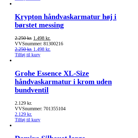
Krypton håndvaskarmatur høj i
børstet messing
Den
Den
2.250
kr.
1.498
kr.
oprindelige
aktuelle
VVSnummer: 81300216
pris
Den
pris
Den
2.250
kr.
1.498
kr.
var:
oprindelige
er:
aktuelle
Tilføj til kurv
2.250 kr..
pris
1.498 kr..
pris
var:
er:
2.250 kr..
1.498 kr..
Grohe Essence XL-Size
håndvaskarmatur i krom uden
bundventil
2.129
kr.
VVSnummer: 701355104
2.129
kr.
Tilføj til kurv