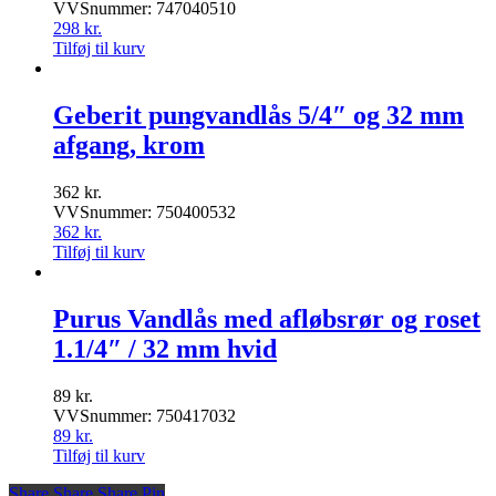
VVSnummer: 747040510
298
kr.
Tilføj til kurv
Geberit pungvandlås 5/4″ og 32 mm
afgang, krom
362
kr.
VVSnummer: 750400532
362
kr.
Tilføj til kurv
Purus Vandlås med afløbsrør og roset
1.1/4″ / 32 mm hvid
89
kr.
VVSnummer: 750417032
89
kr.
Tilføj til kurv
Share
Share
Share
Share
Pin