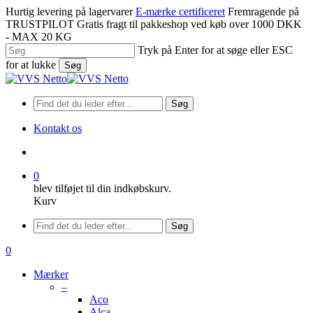
Spring
Hurtig levering på lagervarer
E-mærke certificeret
Fremragende på
til
TRUSTPILOT
Gratis fragt til pakkeshop ved køb over 1000 DKK
hovedindhold
- MAX 20 KG
Tryk på Enter for at søge eller ESC
for at lukke
Søg
Luk
søgning
Søg
Kontakt os
søge
0
blev tilføjet til din indkøbskurv.
Kurv
Menu
Søg
søge
0
Menu
Mærker
–
Aco
Alca