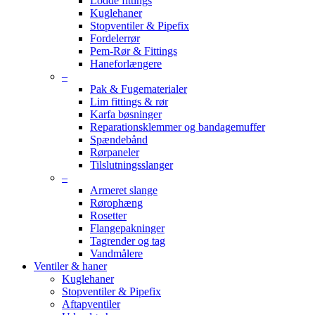
Lodde fittings
Kuglehaner
Stopventiler & Pipefix
Fordelerrør
Pem-Rør & Fittings
Haneforlængere
–
Pak & Fugematerialer
Lim fittings & rør
Karfa bøsninger
Reparationsklemmer og bandagemuffer
Spændebånd
Rørpaneler
Tilslutningsslanger
–
Armeret slange
Rørophæng
Rosetter
Flangepakninger
Tagrender og tag
Vandmålere
Ventiler & haner
Kuglehaner
Stopventiler & Pipefix
Aftapventiler