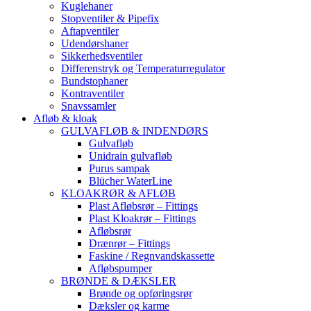
Kuglehaner
Stopventiler & Pipefix
Aftapventiler
Udendørshaner
Sikkerhedsventiler
Differenstryk og Temperaturregulator
Bundstophaner
Kontraventiler
Snavssamler
Afløb & kloak
GULVAFLØB & INDENDØRS
Gulvafløb
Unidrain gulvafløb
Purus sampak
Blücher WaterLine
KLOAKRØR & AFLØB
Plast Afløbsrør – Fittings
Plast Kloakrør – Fittings
Afløbsrør
Drænrør – Fittings
Faskine / Regnvandskassette
Afløbspumper
BRØNDE & DÆKSLER
Brønde og opføringsrør
Dæksler og karme