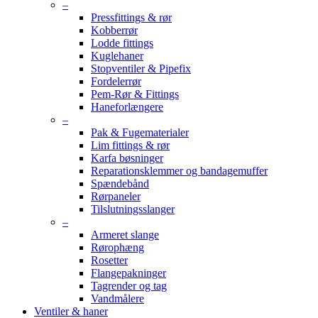
–
Pressfittings & rør
Kobberrør
Lodde fittings
Kuglehaner
Stopventiler & Pipefix
Fordelerrør
Pem-Rør & Fittings
Haneforlængere
–
Pak & Fugematerialer
Lim fittings & rør
Karfa bøsninger
Reparationsklemmer og bandagemuffer
Spændebånd
Rørpaneler
Tilslutningsslanger
–
Armeret slange
Rørophæng
Rosetter
Flangepakninger
Tagrender og tag
Vandmålere
Ventiler & haner