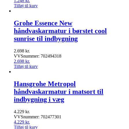
1.248
kr.
Tilføj til kurv
Grohe Essence New
håndvaskarmatur i børstet cool
sunrise til indbygning
2.698
kr.
VVSnummer: 702494318
2.698
kr.
Tilføj til kurv
Hansgrohe Metropol
håndvaskarmatur i matsort til
indbygning i væg
4.229
kr.
VVSnummer: 702477301
4.229
kr.
Tilføj til kurv