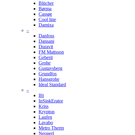
Blücher
Børma
Cassøe
Cool line
Damixa
–
Danfoss
Dansani
Duravit
FM Mattsson
Geberit
Grohe
Gustavsberg
Grundfos
Hansgrohe
Ideal Standard
–
Ifö
InSinkErator
Kriss
Krypton
Laufen
Lavabo
Metro Therm
Neoperl