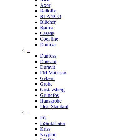
Axor
Ballofix
BLANCO
Blücher
Børma
Cassøe
Cool line
Damixa
–
Danfoss
Dansani
Duravit
FM Mattsson
Geberit
Grohe
Gustavsberg
Grundfos
Hansgrohe
Ideal Standard
–
Ifö
InSinkErator
Kriss
Krypton