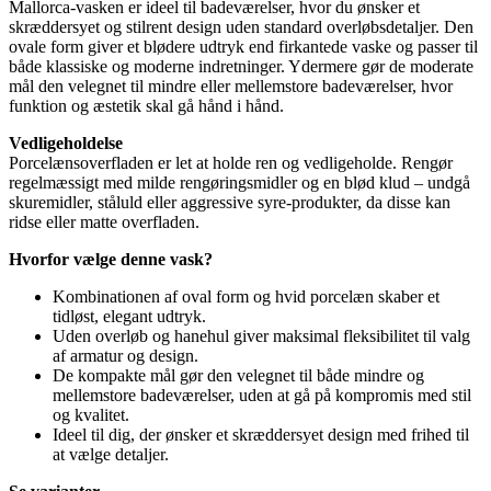
Mallorca-vasken er ideel til badeværelser, hvor du ønsker et
skræddersyet og stilrent design uden standard overløbsdetaljer. Den
ovale form giver et blødere udtryk end firkantede vaske og passer til
både klassiske og moderne indretninger. Ydermere gør de moderate
mål den velegnet til mindre eller mellemstore badeværelser, hvor
funktion og æstetik skal gå hånd i hånd.
Vedligeholdelse
Porcelæns­overfladen er let at holde ren og vedligeholde. Rengør
regelmæssigt med milde rengøringsmidler og en blød klud – undgå
skuremidler, ståluld eller aggressive syre‐produkter, da disse kan
ridse eller matte overfladen.
Hvorfor vælge denne vask?
Kombinationen af oval form og hvid porcelæn skaber et
tidløst, elegant udtryk.
Uden overløb og hanehul giver maksimal fleksibilitet til valg
af armatur og design.
De kompakte mål gør den velegnet til både mindre og
mellemstore badeværelser, uden at gå på kompromis med stil
og kvalitet.
Ideel til dig, der ønsker et skræddersyet design med frihed til
at vælge detaljer.