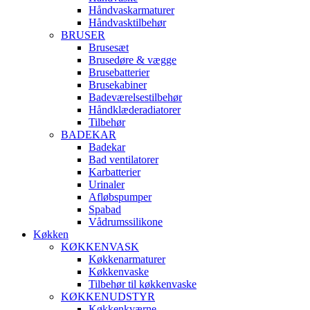
Håndvaskarmaturer
Håndvasktilbehør
BRUSER
Brusesæt
Brusedøre & vægge
Brusebatterier
Brusekabiner
Badeværelsestilbehør
Håndklæderadiatorer
Tilbehør
BADEKAR
Badekar
Bad ventilatorer
Karbatterier
Urinaler
Afløbspumper
Spabad
Vådrumssilikone
Køkken
KØKKENVASK
Køkkenarmaturer
Køkkenvaske
Tilbehør til køkkenvaske
KØKKENUDSTYR
Køkkenkværne