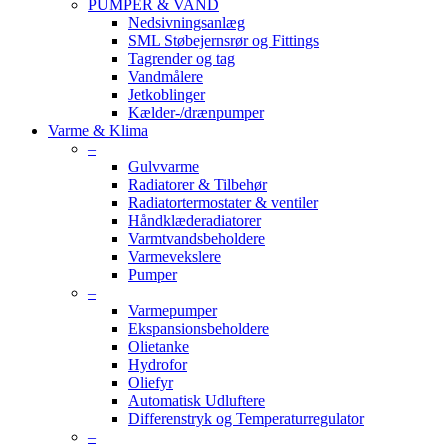
PUMPER & VAND
Nedsivningsanlæg
SML Støbejernsrør og Fittings
Tagrender og tag
Vandmålere
Jetkoblinger
Kælder-/drænpumper
Varme & Klima
–
Gulvvarme
Radiatorer & Tilbehør
Radiatortermostater & ventiler
Håndklæderadiatorer
Varmtvandsbeholdere
Varmevekslere
Pumper
–
Varmepumper
Ekspansionsbeholdere
Olietanke
Hydrofor
Oliefyr
Automatisk Udluftere
Differenstryk og Temperaturregulator
–