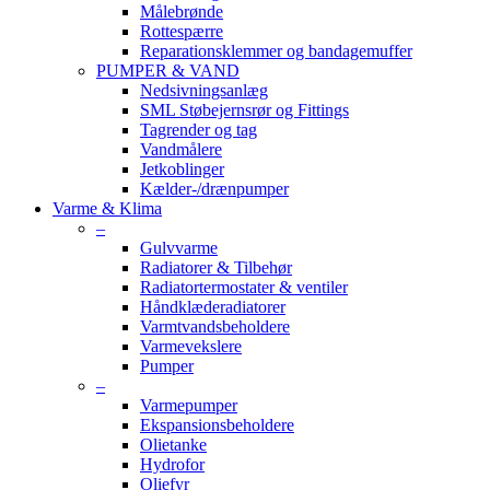
Målebrønde
Rottespærre
Reparationsklemmer og bandagemuffer
PUMPER & VAND
Nedsivningsanlæg
SML Støbejernsrør og Fittings
Tagrender og tag
Vandmålere
Jetkoblinger
Kælder-/drænpumper
Varme & Klima
–
Gulvvarme
Radiatorer & Tilbehør
Radiatortermostater & ventiler
Håndklæderadiatorer
Varmtvandsbeholdere
Varmevekslere
Pumper
–
Varmepumper
Ekspansionsbeholdere
Olietanke
Hydrofor
Oliefyr