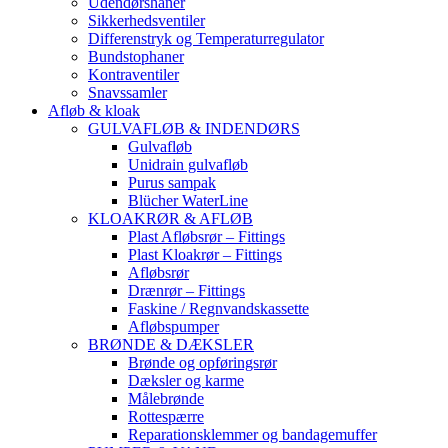
Udendørshaner
Sikkerhedsventiler
Differenstryk og Temperaturregulator
Bundstophaner
Kontraventiler
Snavssamler
Afløb & kloak
GULVAFLØB & INDENDØRS
Gulvafløb
Unidrain gulvafløb
Purus sampak
Blücher WaterLine
KLOAKRØR & AFLØB
Plast Afløbsrør – Fittings
Plast Kloakrør – Fittings
Afløbsrør
Drænrør – Fittings
Faskine / Regnvandskassette
Afløbspumper
BRØNDE & DÆKSLER
Brønde og opføringsrør
Dæksler og karme
Målebrønde
Rottespærre
Reparationsklemmer og bandagemuffer