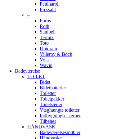
Pettinaroli
Pressalit
–
Purus
Roth
Sanibell
Termix
Toto
Unidrain
Villeroy & Boch
Vola
Wavin
Badeværelse
TOILET
Bidet
Bidétbatterier
Toiletter
Toiletpakker
Toiletsæder
Væghængte toiletter
Indbygningscisterner
Tilbehør
HÅNDVASK
Badeværelsesmøbler
Håndvaske