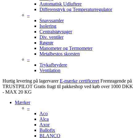
Automatisk Udluftere
Differenstryk og Temperaturregulator
–
Snavssamler
Isolering
Centralstøvsuger
Div. ventiler
Røgrør
Manometer og Termometer
Metalbestos skorsten
–
Trykafbrydere
Ventilation
Hurtig levering på lagervarer
E-mærke certificeret
Fremragende på
TRUSTPILOT
Gratis fragt til pakkeshop ved køb over 1000 DKK
- MAX 20 KG
Mærker
–
Aco
Alca
Axor
Ballofix
BLANCO