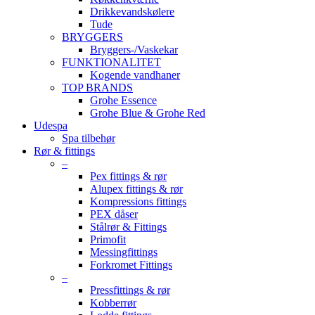
Drikkevandskølere
Tude
BRYGGERS
Bryggers-/Vaskekar
FUNKTIONALITET
Kogende vandhaner
TOP BRANDS
Grohe Essence
Grohe Blue & Grohe Red
Udespa
Spa tilbehør
Rør & fittings
–
Pex fittings & rør
Alupex fittings & rør
Kompressions fittings
PEX dåser
Stålrør & Fittings
Primofit
Messingfittings
Forkromet Fittings
–
Pressfittings & rør
Kobberrør