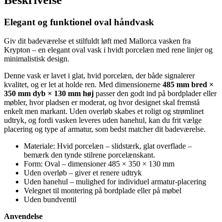
hanehul
485x350x130mm
Elegant og funktionel oval håndvask
antal
Giv dit badeværelse et stilfuldt løft med Mallorca vasken fra
Krypton – en elegant oval vask i hvidt porcelæn med rene linjer og
minimalistisk design.
Denne vask er lavet i glat, hvid porcelæn, der både signalerer
kvalitet, og er let at holde ren. Med dimensionerne
485 mm bred ×
350 mm dyb × 130 mm høj
passer den godt ind på bordplader eller
møbler, hvor pladsen er moderat, og hvor designet skal fremstå
enkelt men markant. Uden overløb skabes et roligt og strømlinet
udtryk, og fordi vasken leveres uden hanehul, kan du frit vælge
placering og type af armatur, som bedst matcher dit badeværelse.
Materiale: Hvid porcelæn – slidstærk, glat overflade –
bemærk den tynde stilrene porcelænskant.
Form: Oval – dimensioner 485 × 350 × 130 mm
Uden overløb – giver et renere udtryk
Uden hanehul – mulighed for individuel armatur-placering
Velegnet til montering på bordplade eller på møbel
Uden bundventil
Anvendelse