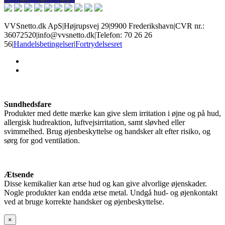
VVSnetto.dk ApS
|
Højrupsvej 29
|
9900 Frederikshavn
|
CVR nr.:
36072520
|
info@vvsnetto.dk
|
Telefon: 70 26 26
56
|
Handelsbetingelser
|
Fortrydelsesret
facebook
youtube
Sundhedsfare
Produkter med dette mærke kan give slem irritation i øjne og på hud,
allergisk hudreaktion, luftvejsirritation, samt sløvhed eller
svimmelhed. Brug øjenbeskyttelse og handsker alt efter risiko, og
sørg for god ventilation.
Ætsende
Disse kemikalier kan ætse hud og kan give alvorlige øjenskader.
Nogle produkter kan endda ætse metal. Undgå hud- og øjenkontakt
ved at bruge korrekte handsker og øjenbeskyttelse.
×