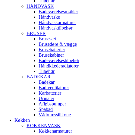
Tilbehør
HÅNDVASK
Badeværelsesmøbler
Håndvaske
Håndvaskarmaturer
Håndvasktilbehør
BRUSER
Brusesæt
Brusedøre & vægge
Brusebatterier
Brusekabiner
Badeværelsestilbehør
Håndklæderadiatorer
Tilbehør
BADEKAR
Badekar
Bad ventilatorer
Karbatterier
Urinaler
Afløbspumper
Spabad
Vådrumssilikone
Køkken
KØKKENVASK
Køkkenarmaturer