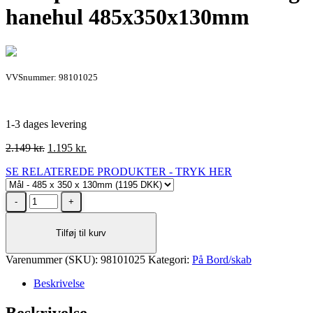
hanehul 485x350x130mm
VVSnummer: 98101025
1-3 dages levering
Den
Den
2.149
kr.
1.195
kr.
oprindelige
aktuelle
SE RELATEREDE PRODUKTER - TRYK HER
pris
pris
var:
er:
Krypton
2.149 kr..
1.195 kr..
Mallorca
oval
Tilføj til kurv
vask
i
Varenummer (SKU):
hvid
98101025
Kategori:
På Bord/skab
porcelæn
Beskrivelse
uden
overløb
Beskrivelse
og