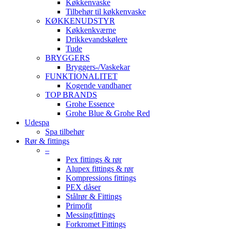
Køkkenvaske
Tilbehør til køkkenvaske
KØKKENUDSTYR
Køkkenkværne
Drikkevandskølere
Tude
BRYGGERS
Bryggers-/Vaskekar
FUNKTIONALITET
Kogende vandhaner
TOP BRANDS
Grohe Essence
Grohe Blue & Grohe Red
Udespa
Spa tilbehør
Rør & fittings
–
Pex fittings & rør
Alupex fittings & rør
Kompressions fittings
PEX dåser
Stålrør & Fittings
Primofit
Messingfittings
Forkromet Fittings