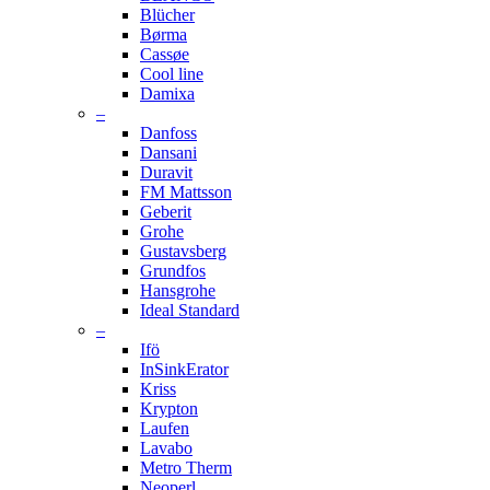
Blücher
Børma
Cassøe
Cool line
Damixa
–
Danfoss
Dansani
Duravit
FM Mattsson
Geberit
Grohe
Gustavsberg
Grundfos
Hansgrohe
Ideal Standard
–
Ifö
InSinkErator
Kriss
Krypton
Laufen
Lavabo
Metro Therm
Neoperl