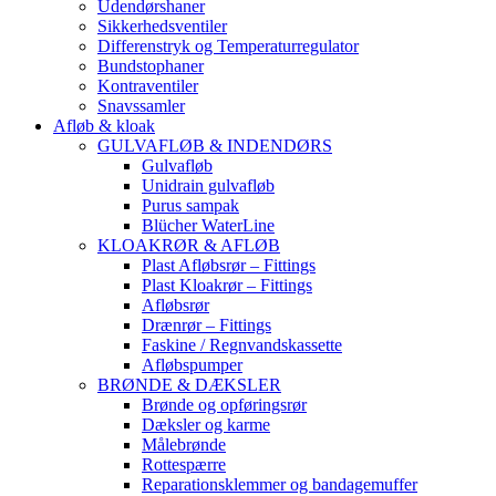
Udendørshaner
Sikkerhedsventiler
Differenstryk og Temperaturregulator
Bundstophaner
Kontraventiler
Snavssamler
Afløb & kloak
GULVAFLØB & INDENDØRS
Gulvafløb
Unidrain gulvafløb
Purus sampak
Blücher WaterLine
KLOAKRØR & AFLØB
Plast Afløbsrør – Fittings
Plast Kloakrør – Fittings
Afløbsrør
Drænrør – Fittings
Faskine / Regnvandskassette
Afløbspumper
BRØNDE & DÆKSLER
Brønde og opføringsrør
Dæksler og karme
Målebrønde
Rottespærre
Reparationsklemmer og bandagemuffer