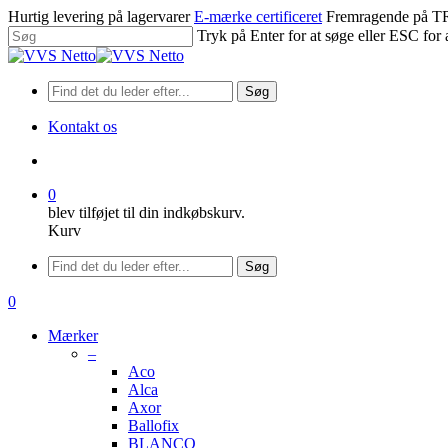
Spring
Hurtig levering på lagervarer
E-mærke certificeret
Fremragende på
til
Tryk på Enter for at søge eller ESC for 
hovedindhold
Luk
søgning
Søg
Kontakt os
søge
0
blev tilføjet til din indkøbskurv.
Kurv
Menu
Søg
søge
0
Menu
Mærker
–
Aco
Alca
Axor
Ballofix
BLANCO