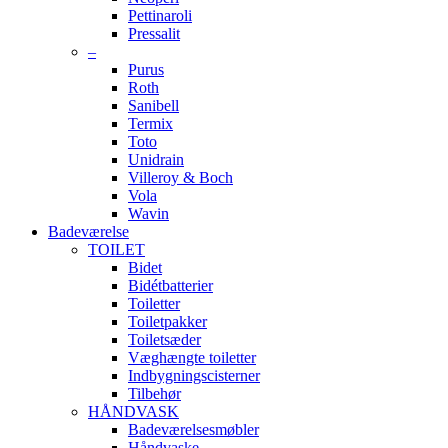
Pettinaroli
Pressalit
–
Purus
Roth
Sanibell
Termix
Toto
Unidrain
Villeroy & Boch
Vola
Wavin
Badeværelse
TOILET
Bidet
Bidétbatterier
Toiletter
Toiletpakker
Toiletsæder
Væghængte toiletter
Indbygningscisterner
Tilbehør
HÅNDVASK
Badeværelsesmøbler
Håndvaske