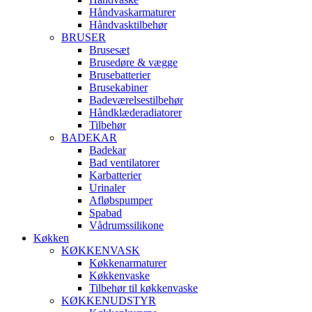
Håndvaskarmaturer
Håndvasktilbehør
BRUSER
Brusesæt
Brusedøre & vægge
Brusebatterier
Brusekabiner
Badeværelsestilbehør
Håndklæderadiatorer
Tilbehør
BADEKAR
Badekar
Bad ventilatorer
Karbatterier
Urinaler
Afløbspumper
Spabad
Vådrumssilikone
Køkken
KØKKENVASK
Køkkenarmaturer
Køkkenvaske
Tilbehør til køkkenvaske
KØKKENUDSTYR