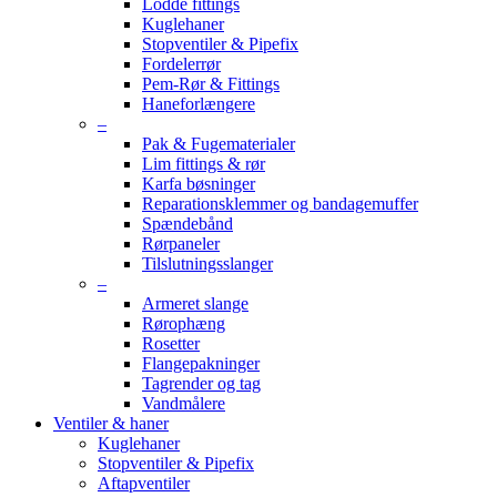
Lodde fittings
Kuglehaner
Stopventiler & Pipefix
Fordelerrør
Pem-Rør & Fittings
Haneforlængere
–
Pak & Fugematerialer
Lim fittings & rør
Karfa bøsninger
Reparationsklemmer og bandagemuffer
Spændebånd
Rørpaneler
Tilslutningsslanger
–
Armeret slange
Rørophæng
Rosetter
Flangepakninger
Tagrender og tag
Vandmålere
Ventiler & haner
Kuglehaner
Stopventiler & Pipefix
Aftapventiler