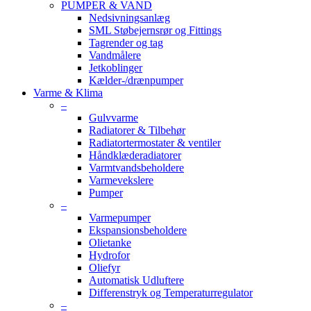
PUMPER & VAND
Nedsivningsanlæg
SML Støbejernsrør og Fittings
Tagrender og tag
Vandmålere
Jetkoblinger
Kælder-/drænpumper
Varme & Klima
–
Gulvvarme
Radiatorer & Tilbehør
Radiatortermostater & ventiler
Håndklæderadiatorer
Varmtvandsbeholdere
Varmevekslere
Pumper
–
Varmepumper
Ekspansionsbeholdere
Olietanke
Hydrofor
Oliefyr
Automatisk Udluftere
Differenstryk og Temperaturregulator
–