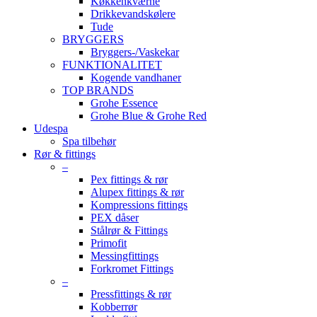
Køkkenkværne
Drikkevandskølere
Tude
BRYGGERS
Bryggers-/Vaskekar
FUNKTIONALITET
Kogende vandhaner
TOP BRANDS
Grohe Essence
Grohe Blue & Grohe Red
Udespa
Spa tilbehør
Rør & fittings
–
Pex fittings & rør
Alupex fittings & rør
Kompressions fittings
PEX dåser
Stålrør & Fittings
Primofit
Messingfittings
Forkromet Fittings
–
Pressfittings & rør
Kobberrør