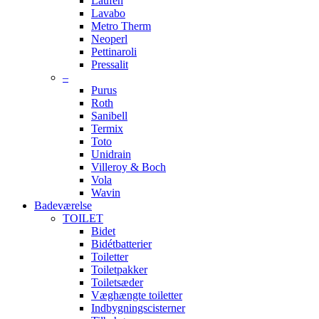
Laufen
Lavabo
Metro Therm
Neoperl
Pettinaroli
Pressalit
–
Purus
Roth
Sanibell
Termix
Toto
Unidrain
Villeroy & Boch
Vola
Wavin
Badeværelse
TOILET
Bidet
Bidétbatterier
Toiletter
Toiletpakker
Toiletsæder
Væghængte toiletter
Indbygningscisterner