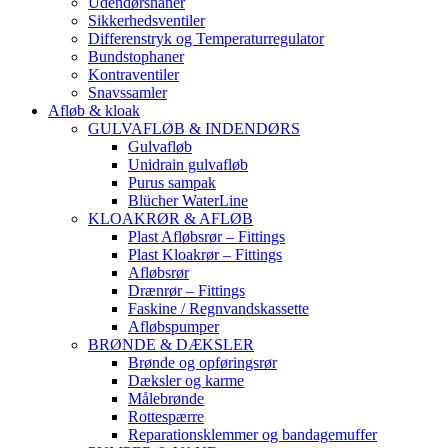
Udendørshaner
Sikkerhedsventiler
Differenstryk og Temperaturregulator
Bundstophaner
Kontraventiler
Snavssamler
Afløb & kloak
GULVAFLØB & INDENDØRS
Gulvafløb
Unidrain gulvafløb
Purus sampak
Blücher WaterLine
KLOAKRØR & AFLØB
Plast Afløbsrør – Fittings
Plast Kloakrør – Fittings
Afløbsrør
Drænrør – Fittings
Faskine / Regnvandskassette
Afløbspumper
BRØNDE & DÆKSLER
Brønde og opføringsrør
Dæksler og karme
Målebrønde
Rottespærre
Reparationsklemmer og bandagemuffer