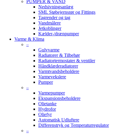
PUMPER & VAND
Nedsivningsanlæg
SML Støbejernsrør og Fittings
Tagrender og tag
Vandmålere
Jetkoblinger
Kælder-/drænpumper
Varme & Klima
–
Gulvvarme
Radiatorer & Tilbehør
Radiatortermostater & ventiler
Håndklæderadiatorer
Varmtvandsbeholdere
Varmevekslere
Pumper
–
Varmepumper
Ekspansionsbeholdere
Olietanke
Hydrofor
Oliefyr
Automatisk Udluftere
Differenstryk og Temperaturregulator
–