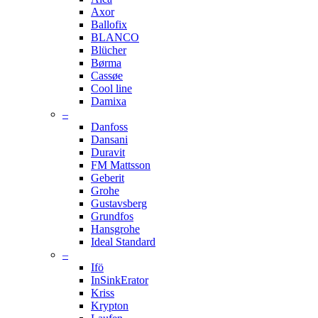
Axor
Ballofix
BLANCO
Blücher
Børma
Cassøe
Cool line
Damixa
–
Danfoss
Dansani
Duravit
FM Mattsson
Geberit
Grohe
Gustavsberg
Grundfos
Hansgrohe
Ideal Standard
–
Ifö
InSinkErator
Kriss
Krypton