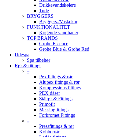
Drikkevandskølere
Tude
BRYGGERS
Bryggers-/Vaskekar
FUNKTIONALITET
Kogende vandhaner
TOP BRANDS
Grohe Essence
Grohe Blue & Grohe Red
Udespa
Spa tilbehør
Rør & fittings
–
Pex fittings & rør
Alupex fittings & rør
Kompressions fittings
PEX dåser
Stålrør & Fittings
Primofit
Messingfittings
Forkromet Fittings
–
Pressfittings & rør
Kobberrør