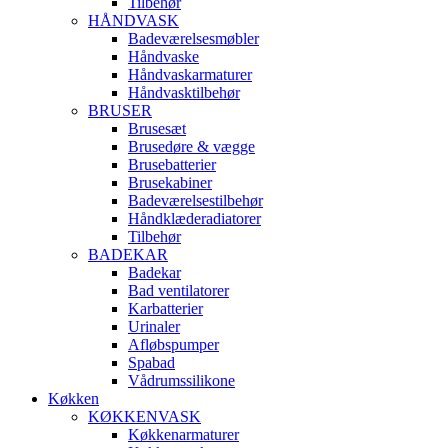
Tilbehør
HÅNDVASK
Badeværelsesmøbler
Håndvaske
Håndvaskarmaturer
Håndvasktilbehør
BRUSER
Brusesæt
Brusedøre & vægge
Brusebatterier
Brusekabiner
Badeværelsestilbehør
Håndklæderadiatorer
Tilbehør
BADEKAR
Badekar
Bad ventilatorer
Karbatterier
Urinaler
Afløbspumper
Spabad
Vådrumssilikone
Køkken
KØKKENVASK
Køkkenarmaturer