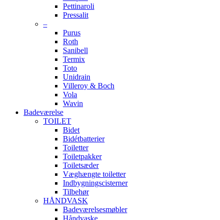
Pettinaroli
Pressalit
–
Purus
Roth
Sanibell
Termix
Toto
Unidrain
Villeroy & Boch
Vola
Wavin
Badeværelse
TOILET
Bidet
Bidétbatterier
Toiletter
Toiletpakker
Toiletsæder
Væghængte toiletter
Indbygningscisterner
Tilbehør
HÅNDVASK
Badeværelsesmøbler
Håndvaske