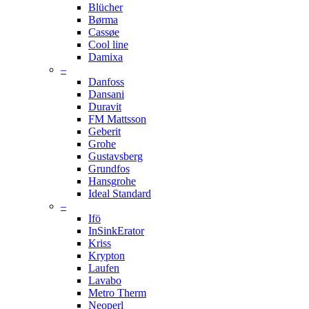
Blücher
Børma
Cassøe
Cool line
Damixa
–
Danfoss
Dansani
Duravit
FM Mattsson
Geberit
Grohe
Gustavsberg
Grundfos
Hansgrohe
Ideal Standard
–
Ifö
InSinkErator
Kriss
Krypton
Laufen
Lavabo
Metro Therm
Neoperl