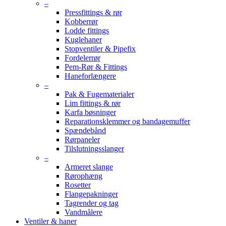
–
Pressfittings & rør
Kobberrør
Lodde fittings
Kuglehaner
Stopventiler & Pipefix
Fordelerrør
Pem-Rør & Fittings
Haneforlængere
–
Pak & Fugematerialer
Lim fittings & rør
Karfa bøsninger
Reparationsklemmer og bandagemuffer
Spændebånd
Rørpaneler
Tilslutningsslanger
–
Armeret slange
Rørophæng
Rosetter
Flangepakninger
Tagrender og tag
Vandmålere
Ventiler & haner