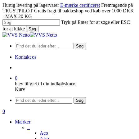
Spring
Hurtig levering på lagervarer
E-mærke certificeret
Fremragende på
til
TRUSTPILOT
Gratis fragt til pakkeshop ved køb over 1000 DKK
hovedindhold
- MAX 20 KG
Tryk på Enter for at søge eller ESC
for at lukke
Søg
Luk
søgning
Søg
Kontakt os
søge
0
blev tilføjet til din indkøbskurv.
Kurv
Menu
Søg
søge
0
Menu
Mærker
–
Aco
Alca