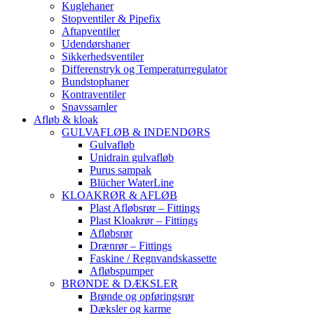
Kuglehaner
Stopventiler & Pipefix
Aftapventiler
Udendørshaner
Sikkerhedsventiler
Differenstryk og Temperaturregulator
Bundstophaner
Kontraventiler
Snavssamler
Afløb & kloak
GULVAFLØB & INDENDØRS
Gulvafløb
Unidrain gulvafløb
Purus sampak
Blücher WaterLine
KLOAKRØR & AFLØB
Plast Afløbsrør – Fittings
Plast Kloakrør – Fittings
Afløbsrør
Drænrør – Fittings
Faskine / Regnvandskassette
Afløbspumper
BRØNDE & DÆKSLER
Brønde og opføringsrør
Dæksler og karme