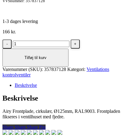
VVSnummer: 357837128
1-3 dages levering
166
kr.
Lindab
Airy
frontplade
Tilføj til kurv
cirkulær
AIRYFP-
Varenummer (SKU):
ROUN
357837128
Kategori:
Ventilations
kontrolventiler
125
mm
Beskrivelse
RAL9003
antal
Beskrivelse
Airy Frontplade, cirkulær, Ø125mm, RAL9003. Frontpladen
fikseres i ventilhuset med fjedre.
Share
Share
Share
Share
Pin