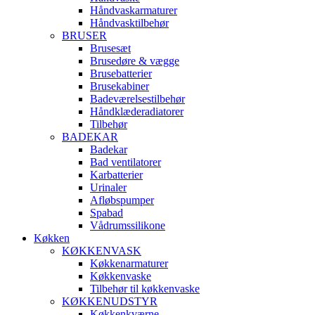
Håndvaskarmaturer
Håndvasktilbehør
BRUSER
Brusesæt
Brusedøre & vægge
Brusebatterier
Brusekabiner
Badeværelsestilbehør
Håndklæderadiatorer
Tilbehør
BADEKAR
Badekar
Bad ventilatorer
Karbatterier
Urinaler
Afløbspumper
Spabad
Vådrumssilikone
Køkken
KØKKENVASK
Køkkenarmaturer
Køkkenvaske
Tilbehør til køkkenvaske
KØKKENUDSTYR
Køkkenkværne