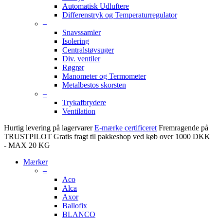
Automatisk Udluftere
Differenstryk og Temperaturregulator
–
Snavssamler
Isolering
Centralstøvsuger
Div. ventiler
Røgrør
Manometer og Termometer
Metalbestos skorsten
–
Trykafbrydere
Ventilation
Hurtig levering på lagervarer
E-mærke certificeret
Fremragende på
TRUSTPILOT
Gratis fragt til pakkeshop ved køb over 1000 DKK
- MAX 20 KG
Mærker
–
Aco
Alca
Axor
Ballofix
BLANCO