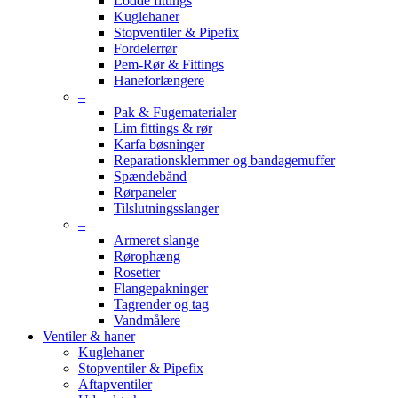
Lodde fittings
Kuglehaner
Stopventiler & Pipefix
Fordelerrør
Pem-Rør & Fittings
Haneforlængere
–
Pak & Fugematerialer
Lim fittings & rør
Karfa bøsninger
Reparationsklemmer og bandagemuffer
Spændebånd
Rørpaneler
Tilslutningsslanger
–
Armeret slange
Rørophæng
Rosetter
Flangepakninger
Tagrender og tag
Vandmålere
Ventiler & haner
Kuglehaner
Stopventiler & Pipefix
Aftapventiler