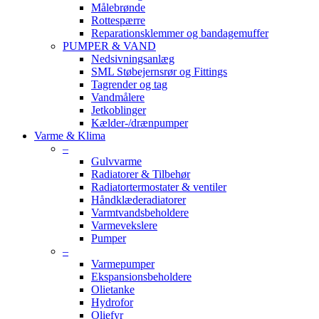
Målebrønde
Rottespærre
Reparationsklemmer og bandagemuffer
PUMPER & VAND
Nedsivningsanlæg
SML Støbejernsrør og Fittings
Tagrender og tag
Vandmålere
Jetkoblinger
Kælder-/drænpumper
Varme & Klima
–
Gulvvarme
Radiatorer & Tilbehør
Radiatortermostater & ventiler
Håndklæderadiatorer
Varmtvandsbeholdere
Varmevekslere
Pumper
–
Varmepumper
Ekspansionsbeholdere
Olietanke
Hydrofor
Oliefyr