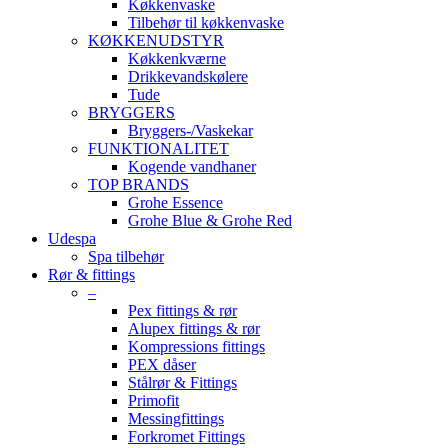
Køkkenvaske
Tilbehør til køkkenvaske
KØKKENUDSTYR
Køkkenkværne
Drikkevandskølere
Tude
BRYGGERS
Bryggers-/Vaskekar
FUNKTIONALITET
Kogende vandhaner
TOP BRANDS
Grohe Essence
Grohe Blue & Grohe Red
Udespa
Spa tilbehør
Rør & fittings
–
Pex fittings & rør
Alupex fittings & rør
Kompressions fittings
PEX dåser
Stålrør & Fittings
Primofit
Messingfittings
Forkromet Fittings