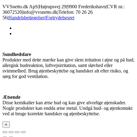
VVSnetto.dk ApS
|
Højrupsvej 29
|
9900 Frederikshavn
|
CVR nr.:
36072520
|
info@vvsnetto.dk
|
Telefon: 70 26 26
56
|
Handelsbetingelser
|
Fortrydelsesret
facebook
youtube
Sundhedsfare
Produkter med dette mærke kan give slem irritation i øjne og på hud,
allergisk hudreaktion, luftvejsirritation, samt sløvhed eller
svimmelhed. Brug øjenbeskyttelse og handsker alt efter risiko, og
sørg for god ventilation.
Ætsende
Disse kemikalier kan ætse hud og kan give alvorlige øjenskader.
Nogle produkter kan endda ætse metal. Undgå hud- og øjenkontakt
ved at bruge korrekte handsker og øjenbeskyttelse.
×