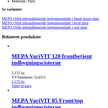
Materiale: Plast
Se varianter
MEPA Orbit udenpåliggende betjeningsplade i blank krom plast
MEPA Orbit udenpåliggende betjeningsplade i hvid plast
MEPA Orbit udenpåliggende betjeningsplade i sort plast
Relateret produkter
MEPA VariVIT 120 frontbetjent
indbygningscisterne
2.155
kr.
VVSnummer: 514313
2.155
kr.
Tilføj til kurv
MEPA VariVIT 85 Front/top
indbygningscisterne