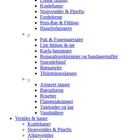
Lodde fittings
Kuglehaner
Stopventiler & Pipefix
Fordelerrør
Pem-Rør & Fittings
Haneforlængere
–
Pak & Fugematerialer
Lim fittings & rør
Karfa bøsninger
Reparationsklemmer og bandagemuffer
Spændebånd
Rørpaneler
Tilslutningsslanger
–
Armeret slange
Rørophæng
Rosetter
Flangepakninger
Tagrender og tag
Vandmålere
Ventiler & haner
Kuglehaner
Stopventiler & Pipefix
Aftapventiler