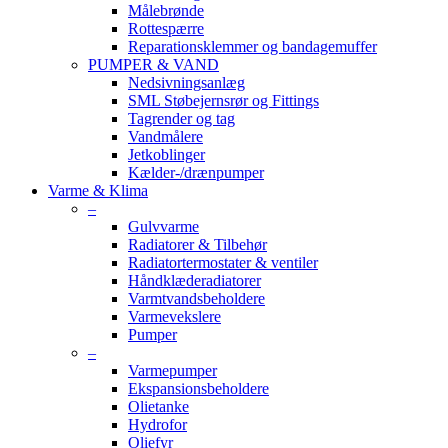
Målebrønde
Rottespærre
Reparationsklemmer og bandagemuffer
PUMPER & VAND
Nedsivningsanlæg
SML Støbejernsrør og Fittings
Tagrender og tag
Vandmålere
Jetkoblinger
Kælder-/drænpumper
Varme & Klima
–
Gulvvarme
Radiatorer & Tilbehør
Radiatortermostater & ventiler
Håndklæderadiatorer
Varmtvandsbeholdere
Varmevekslere
Pumper
–
Varmepumper
Ekspansionsbeholdere
Olietanke
Hydrofor
Oliefyr