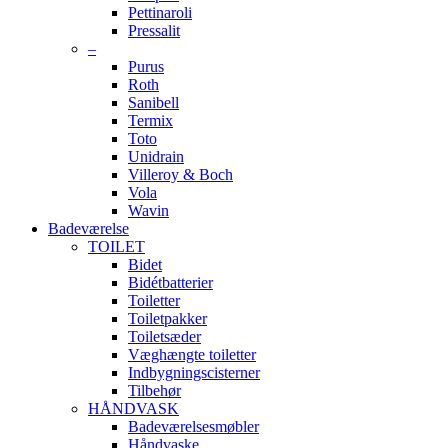
Pettinaroli
Pressalit
–
Purus
Roth
Sanibell
Termix
Toto
Unidrain
Villeroy & Boch
Vola
Wavin
Badeværelse
TOILET
Bidet
Bidétbatterier
Toiletter
Toiletpakker
Toiletsæder
Væghængte toiletter
Indbygningscisterner
Tilbehør
HÅNDVASK
Badeværelsesmøbler
Håndvaske