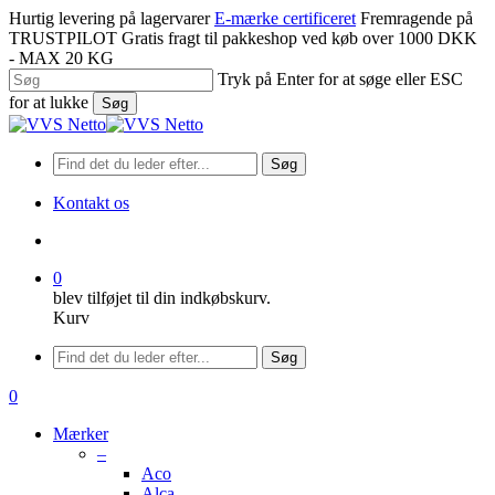
Spring
Hurtig levering på lagervarer
E-mærke certificeret
Fremragende på
til
TRUSTPILOT
Gratis fragt til pakkeshop ved køb over 1000 DKK
hovedindhold
- MAX 20 KG
Tryk på Enter for at søge eller ESC
for at lukke
Søg
Luk
søgning
Søg
Kontakt os
søge
0
blev tilføjet til din indkøbskurv.
Kurv
Menu
Søg
søge
0
Menu
Mærker
–
Aco
Alca