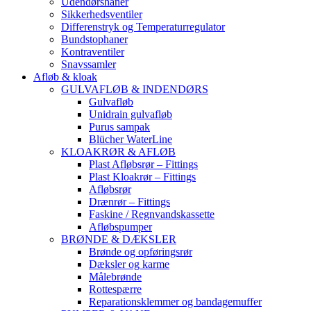
Udendørshaner
Sikkerhedsventiler
Differenstryk og Temperaturregulator
Bundstophaner
Kontraventiler
Snavssamler
Afløb & kloak
GULVAFLØB & INDENDØRS
Gulvafløb
Unidrain gulvafløb
Purus sampak
Blücher WaterLine
KLOAKRØR & AFLØB
Plast Afløbsrør – Fittings
Plast Kloakrør – Fittings
Afløbsrør
Drænrør – Fittings
Faskine / Regnvandskassette
Afløbspumper
BRØNDE & DÆKSLER
Brønde og opføringsrør
Dæksler og karme
Målebrønde
Rottespærre
Reparationsklemmer og bandagemuffer