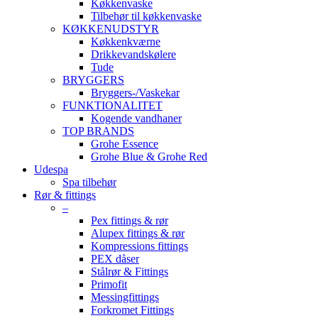
Køkkenvaske
Tilbehør til køkkenvaske
KØKKENUDSTYR
Køkkenkværne
Drikkevandskølere
Tude
BRYGGERS
Bryggers-/Vaskekar
FUNKTIONALITET
Kogende vandhaner
TOP BRANDS
Grohe Essence
Grohe Blue & Grohe Red
Udespa
Spa tilbehør
Rør & fittings
–
Pex fittings & rør
Alupex fittings & rør
Kompressions fittings
PEX dåser
Stålrør & Fittings
Primofit
Messingfittings
Forkromet Fittings