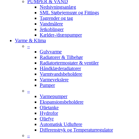
PUMPER & VAND
Nedsivningsanlæg
SML Støbejernsrør og Fittings
Tagrender og tag
Vandmålere
Jetkoblinger
Kælder-/drænpumper
Varme & Klima
–
Gulvvarme
Radiatorer & Tilbehør
Radiatortermostater & ventiler
Håndklæderadiatorer
Varmtvandsbeholdere
Varmevekslere
Pumper
–
Varmepumper
Ekspansionsbeholdere
Olietanke
Hydrofor
Oliefyr
Automatisk Udluftere
Differenstryk og Temperaturregulator
–