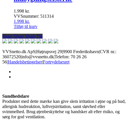
1.998
kr.
VVSnummer: 511314
1.998
kr.
Tilføj til kurv
Share
Share
Share
Share
Pin
VVSnetto.dk ApS
|
Højrupsvej 29
|
9900 Frederikshavn
|
CVR nr.:
36072520
|
info@vvsnetto.dk
|
Telefon: 70 26 26
56
|
Handelsbetingelser
|
Fortrydelsesret
facebook
youtube
Sundhedsfare
Produkter med dette mærke kan give slem irritation i øjne og på hud,
allergisk hudreaktion, luftvejsirritation, samt sløvhed eller
svimmelhed. Brug øjenbeskyttelse og handsker alt efter risiko, og
sørg for god ventilation.