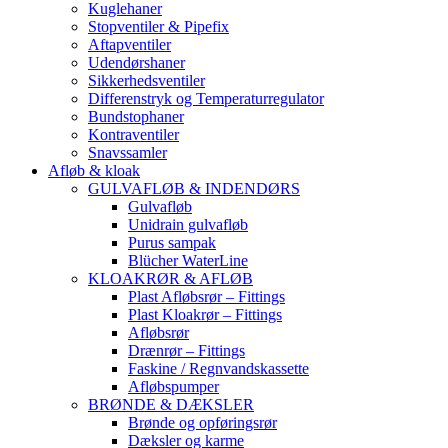
Kuglehaner
Stopventiler & Pipefix
Aftapventiler
Udendørshaner
Sikkerhedsventiler
Differenstryk og Temperaturregulator
Bundstophaner
Kontraventiler
Snavssamler
Afløb & kloak
GULVAFLØB & INDENDØRS
Gulvafløb
Unidrain gulvafløb
Purus sampak
Blücher WaterLine
KLOAKRØR & AFLØB
Plast Afløbsrør – Fittings
Plast Kloakrør – Fittings
Afløbsrør
Drænrør – Fittings
Faskine / Regnvandskassette
Afløbspumper
BRØNDE & DÆKSLER
Brønde og opføringsrør
Dæksler og karme