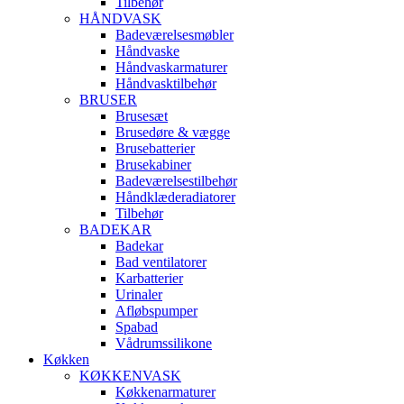
Tilbehør
HÅNDVASK
Badeværelsesmøbler
Håndvaske
Håndvaskarmaturer
Håndvasktilbehør
BRUSER
Brusesæt
Brusedøre & vægge
Brusebatterier
Brusekabiner
Badeværelsestilbehør
Håndklæderadiatorer
Tilbehør
BADEKAR
Badekar
Bad ventilatorer
Karbatterier
Urinaler
Afløbspumper
Spabad
Vådrumssilikone
Køkken
KØKKENVASK
Køkkenarmaturer