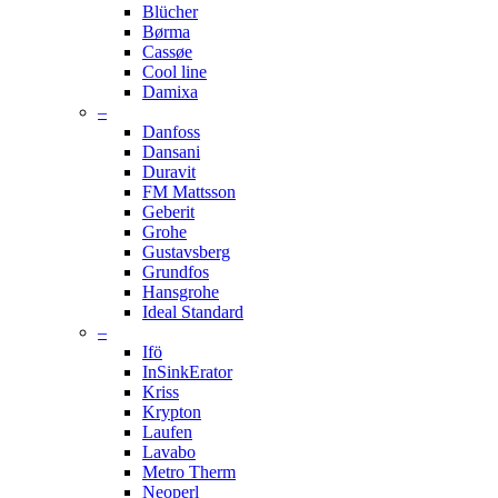
Blücher
Børma
Cassøe
Cool line
Damixa
–
Danfoss
Dansani
Duravit
FM Mattsson
Geberit
Grohe
Gustavsberg
Grundfos
Hansgrohe
Ideal Standard
–
Ifö
InSinkErator
Kriss
Krypton
Laufen
Lavabo
Metro Therm
Neoperl