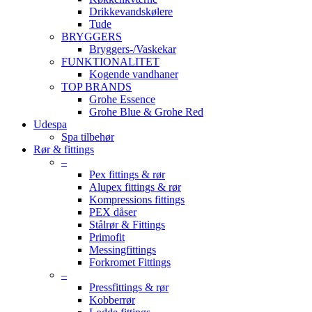
Drikkevandskølere
Tude
BRYGGERS
Bryggers-/Vaskekar
FUNKTIONALITET
Kogende vandhaner
TOP BRANDS
Grohe Essence
Grohe Blue & Grohe Red
Udespa
Spa tilbehør
Rør & fittings
–
Pex fittings & rør
Alupex fittings & rør
Kompressions fittings
PEX dåser
Stålrør & Fittings
Primofit
Messingfittings
Forkromet Fittings
–
Pressfittings & rør
Kobberrør