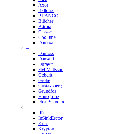
Axor
Ballofix
BLANCO
Blücher
Børma
Cassøe
Cool line
Damixa
–
Danfoss
Dansani
Duravit
FM Mattsson
Geberit
Grohe
Gustavsberg
Grundfos
Hansgrohe
Ideal Standard
–
Ifö
InSinkErator
Kriss
Krypton