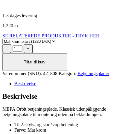
1-3 dages levering
1.220
kr.
SE RELATEREDE PRODUKTER - TRYK HER
MEPA
Orbit
udenpåliggende
Tilføj til kurv
betjeningsplade
i
Varenummer (SKU):
mat
421808
Kategori:
Betjeningsplader
krom
Beskrivelse
plast
antal
Beskrivelse
MEPA Orbit betjeningsplade. Klassisk udenpåliggende
betjeningsplade til montering uden på beklædningen.
Til 2-skyls- og start/stop betjening
Farve: Mat krom