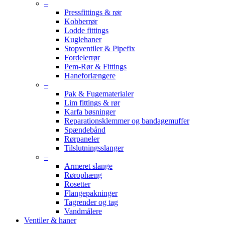
–
Pressfittings & rør
Kobberrør
Lodde fittings
Kuglehaner
Stopventiler & Pipefix
Fordelerrør
Pem-Rør & Fittings
Haneforlængere
–
Pak & Fugematerialer
Lim fittings & rør
Karfa bøsninger
Reparationsklemmer og bandagemuffer
Spændebånd
Rørpaneler
Tilslutningsslanger
–
Armeret slange
Rørophæng
Rosetter
Flangepakninger
Tagrender og tag
Vandmålere
Ventiler & haner