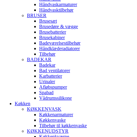
Håndvaskarmaturer
Håndvasktilbehør
BRUSER
Brusesæt
Brusedøre & vægge
Brusebatterier
Brusekabiner
Badeværelsestilbehør
Håndklæderadiatorer
Tilbehør
BADEKAR
Badekar
Bad ventilatorer
Karbatterier
Urinaler
Afløbspumper
Spabad
Vådrumssilikone
Køkken
KØKKENVASK
Køkkenarmaturer
Køkkenvaske
Tilbehør til køkkenvaske
KØKKENUDSTYR
Køkkenkværne