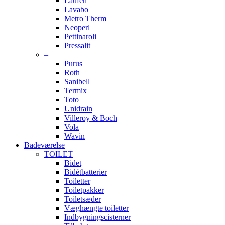
Laufen
Lavabo
Metro Therm
Neoperl
Pettinaroli
Pressalit
–
Purus
Roth
Sanibell
Termix
Toto
Unidrain
Villeroy & Boch
Vola
Wavin
Badeværelse
TOILET
Bidet
Bidétbatterier
Toiletter
Toiletpakker
Toiletsæder
Væghængte toiletter
Indbygningscisterner