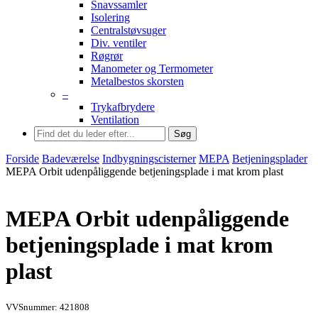
Snavssamler
Isolering
Centralstøvsuger
Div. ventiler
Røgrør
Manometer og Termometer
Metalbestos skorsten
–
Trykafbrydere
Ventilation
Søg
Forside
Badeværelse
Indbygningscisterner
MEPA
Betjeningsplader
MEPA Orbit udenpåliggende betjeningsplade i mat krom plast
MEPA Orbit udenpåliggende
betjeningsplade i mat krom
plast
VVSnummer: 421808