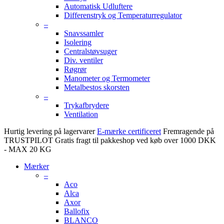
Automatisk Udluftere
Differenstryk og Temperaturregulator
–
Snavssamler
Isolering
Centralstøvsuger
Div. ventiler
Røgrør
Manometer og Termometer
Metalbestos skorsten
–
Trykafbrydere
Ventilation
Hurtig levering på lagervarer
E-mærke certificeret
Fremragende på
TRUSTPILOT
Gratis fragt til pakkeshop ved køb over 1000 DKK
- MAX 20 KG
Mærker
–
Aco
Alca
Axor
Ballofix
BLANCO