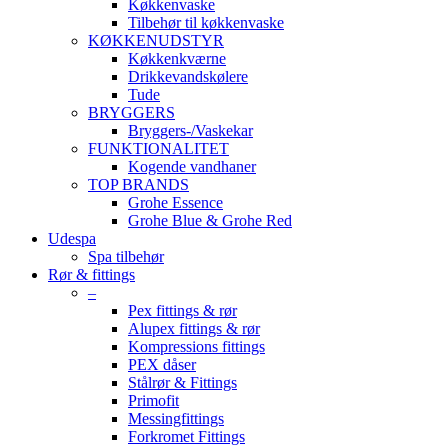
Køkkenvaske
Tilbehør til køkkenvaske
KØKKENUDSTYR
Køkkenkværne
Drikkevandskølere
Tude
BRYGGERS
Bryggers-/Vaskekar
FUNKTIONALITET
Kogende vandhaner
TOP BRANDS
Grohe Essence
Grohe Blue & Grohe Red
Udespa
Spa tilbehør
Rør & fittings
–
Pex fittings & rør
Alupex fittings & rør
Kompressions fittings
PEX dåser
Stålrør & Fittings
Primofit
Messingfittings
Forkromet Fittings