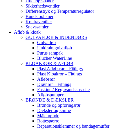
Udendørshaner
Sikkerhedsventiler
Differenstryk og Temperaturregulator
Bundstophaner
Kontraventiler
Snavssamler
Afløb & kloak
GULVAFLØB & INDENDØRS
Gulvafløb
Unidrain gulvafløb
Purus sampak
Blücher WaterLine
KLOAKRØR & AFLØB
Plast Afløbsrør – Fittings
Plast Kloakrør – Fittings
Afløbsrør
Drænrør – Fittings
Faskine / Regnvandskassette
Afløbspumper
BRØNDE & DÆKSLER
Brønde og opføringsrør
Dæksler og karme
Målebrønde
Rottespærre
Reparationsklemmer og bandagemuffer