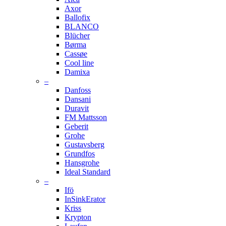
Axor
Ballofix
BLANCO
Blücher
Børma
Cassøe
Cool line
Damixa
–
Danfoss
Dansani
Duravit
FM Mattsson
Geberit
Grohe
Gustavsberg
Grundfos
Hansgrohe
Ideal Standard
–
Ifö
InSinkErator
Kriss
Krypton