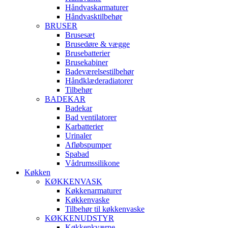
Håndvaskarmaturer
Håndvasktilbehør
BRUSER
Brusesæt
Brusedøre & vægge
Brusebatterier
Brusekabiner
Badeværelsestilbehør
Håndklæderadiatorer
Tilbehør
BADEKAR
Badekar
Bad ventilatorer
Karbatterier
Urinaler
Afløbspumper
Spabad
Vådrumssilikone
Køkken
KØKKENVASK
Køkkenarmaturer
Køkkenvaske
Tilbehør til køkkenvaske
KØKKENUDSTYR
Køkkenkværne