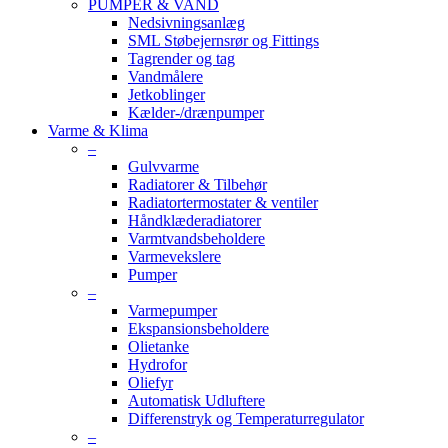
PUMPER & VAND
Nedsivningsanlæg
SML Støbejernsrør og Fittings
Tagrender og tag
Vandmålere
Jetkoblinger
Kælder-/drænpumper
Varme & Klima
–
Gulvvarme
Radiatorer & Tilbehør
Radiatortermostater & ventiler
Håndklæderadiatorer
Varmtvandsbeholdere
Varmevekslere
Pumper
–
Varmepumper
Ekspansionsbeholdere
Olietanke
Hydrofor
Oliefyr
Automatisk Udluftere
Differenstryk og Temperaturregulator
–