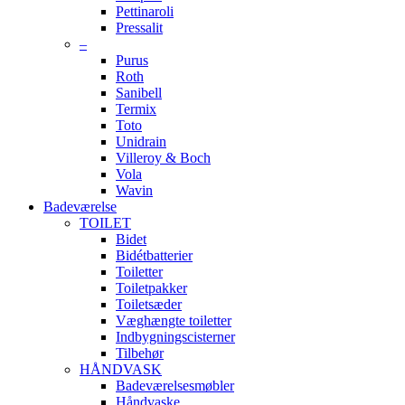
Pettinaroli
Pressalit
–
Purus
Roth
Sanibell
Termix
Toto
Unidrain
Villeroy & Boch
Vola
Wavin
Badeværelse
TOILET
Bidet
Bidétbatterier
Toiletter
Toiletpakker
Toiletsæder
Væghængte toiletter
Indbygningscisterner
Tilbehør
HÅNDVASK
Badeværelsesmøbler
Håndvaske