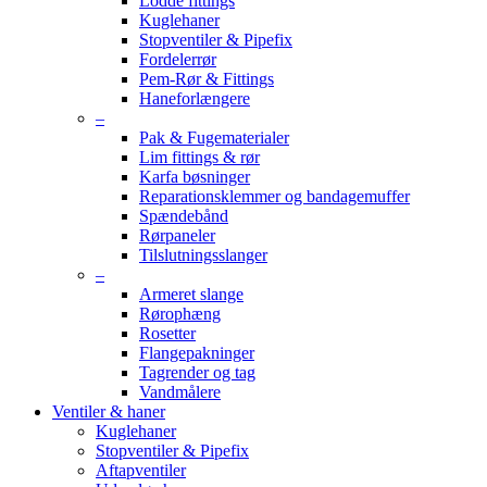
Lodde fittings
Kuglehaner
Stopventiler & Pipefix
Fordelerrør
Pem-Rør & Fittings
Haneforlængere
–
Pak & Fugematerialer
Lim fittings & rør
Karfa bøsninger
Reparationsklemmer og bandagemuffer
Spændebånd
Rørpaneler
Tilslutningsslanger
–
Armeret slange
Rørophæng
Rosetter
Flangepakninger
Tagrender og tag
Vandmålere
Ventiler & haner
Kuglehaner
Stopventiler & Pipefix
Aftapventiler