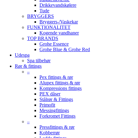
Drikkevandskølere
Tude
BRYGGERS
Bryggers-/Vaskekar
FUNKTIONALITET
Kogende vandhaner
TOP BRANDS
Grohe Essence
Grohe Blue & Grohe Red
Udespa
Spa tilbehør
Rør & fittings
–
Pex fittings & rør
Alupex fittings & rør
Kompressions fittings
PEX dåser
Stålrør & Fittings
Primofit
Messingfittings
Forkromet Fittings
–
Pressfittings & rør
Kobberrør