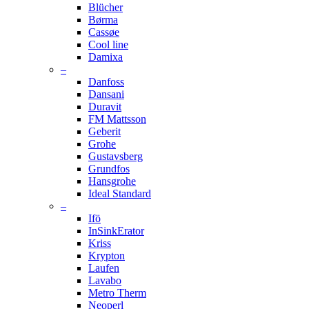
Blücher
Børma
Cassøe
Cool line
Damixa
–
Danfoss
Dansani
Duravit
FM Mattsson
Geberit
Grohe
Gustavsberg
Grundfos
Hansgrohe
Ideal Standard
–
Ifö
InSinkErator
Kriss
Krypton
Laufen
Lavabo
Metro Therm
Neoperl