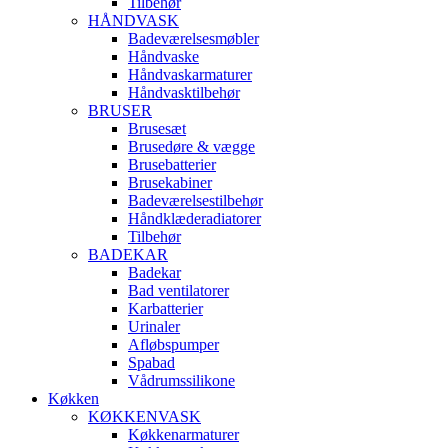
Tilbehør
HÅNDVASK
Badeværelsesmøbler
Håndvaske
Håndvaskarmaturer
Håndvasktilbehør
BRUSER
Brusesæt
Brusedøre & vægge
Brusebatterier
Brusekabiner
Badeværelsestilbehør
Håndklæderadiatorer
Tilbehør
BADEKAR
Badekar
Bad ventilatorer
Karbatterier
Urinaler
Afløbspumper
Spabad
Vådrumssilikone
Køkken
KØKKENVASK
Køkkenarmaturer