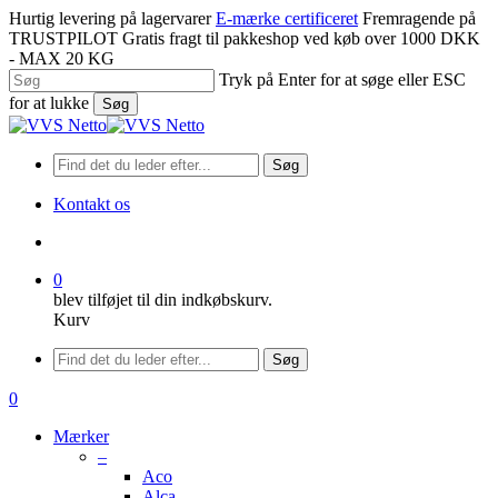
Spring
Hurtig levering på lagervarer
E-mærke certificeret
Fremragende på
til
TRUSTPILOT
Gratis fragt til pakkeshop ved køb over 1000 DKK
hovedindhold
- MAX 20 KG
Tryk på Enter for at søge eller ESC
for at lukke
Søg
Luk
søgning
Søg
Kontakt os
søge
0
blev tilføjet til din indkøbskurv.
Kurv
Menu
Søg
søge
0
Menu
Mærker
–
Aco
Alca