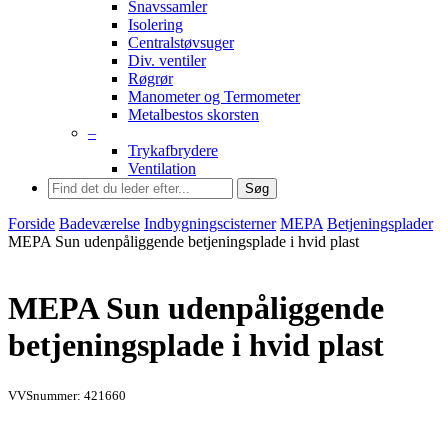
Snavssamler
Isolering
Centralstøvsuger
Div. ventiler
Røgrør
Manometer og Termometer
Metalbestos skorsten
–
Trykafbrydere
Ventilation
Søg
Forside
Badeværelse
Indbygningscisterner
MEPA
Betjeningsplader
MEPA Sun udenpåliggende betjeningsplade i hvid plast
MEPA Sun udenpåliggende
betjeningsplade i hvid plast
VVSnummer: 421660