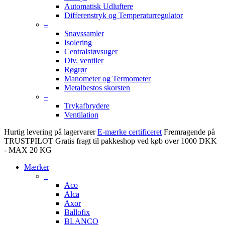
Automatisk Udluftere
Differenstryk og Temperaturregulator
–
Snavssamler
Isolering
Centralstøvsuger
Div. ventiler
Røgrør
Manometer og Termometer
Metalbestos skorsten
–
Trykafbrydere
Ventilation
Hurtig levering på lagervarer
E-mærke certificeret
Fremragende på
TRUSTPILOT
Gratis fragt til pakkeshop ved køb over 1000 DKK
- MAX 20 KG
Mærker
–
Aco
Alca
Axor
Ballofix
BLANCO