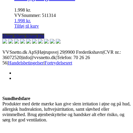
1.998
kr.
VVSnummer: 511314
1.998
kr.
Tilføj til kurv
Share
Share
Share
Share
Pin
VVSnetto.dk ApS
|
Højrupsvej 29
|
9900 Frederikshavn
|
CVR nr.:
36072520
|
info@vvsnetto.dk
|
Telefon: 70 26 26
56
|
Handelsbetingelser
|
Fortrydelsesret
facebook
youtube
Sundhedsfare
Produkter med dette mærke kan give slem irritation i øjne og på hud,
allergisk hudreaktion, luftvejsirritation, samt sløvhed eller
svimmelhed. Brug øjenbeskyttelse og handsker alt efter risiko, og
sørg for god ventilation.