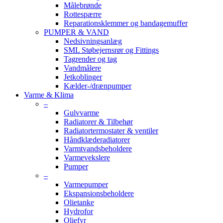
Målebrønde
Rottespærre
Reparationsklemmer og bandagemuffer
PUMPER & VAND
Nedsivningsanlæg
SML Støbejernsrør og Fittings
Tagrender og tag
Vandmålere
Jetkoblinger
Kælder-/drænpumper
Varme & Klima
–
Gulvvarme
Radiatorer & Tilbehør
Radiatortermostater & ventiler
Håndklæderadiatorer
Varmtvandsbeholdere
Varmevekslere
Pumper
–
Varmepumper
Ekspansionsbeholdere
Olietanke
Hydrofor
Oliefyr