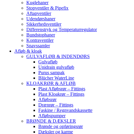
Kuglehaner
Stopventiler & Pipefix
Aftapventiler
Udendørshaner
Sikkerhedsventiler
Differenstryk og Temperaturregulator
Bundstophaner
Kontraventiler
Snavssamler
Afløb & kloak
GULVAFLØB & INDENDØRS
Gulvafløb
Unidrain gulvafløb
Purus sampak
Blücher WaterLine
KLOAKRØR & AFLØB
Plast Afløbsrør – Fittings
Plast Kloakrør – Fittings
Afløbsrør
Drænrør – Fittings
Faskine / Regnvandskassette
Afløbspumper
BRØNDE & DÆKSLER
Brønde og opføringsrør
Dæksler og karme