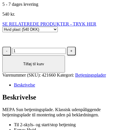
5 - 7 dages levering
540
kr.
SE RELATEREDE PRODUKTER - TRYK HER
MEPA
Sun
udenpåliggende
Tilføj til kurv
betjeningsplade
i
Varenummer (SKU):
hvid
421660
Kategori:
Betjeningsplader
plast
Beskrivelse
antal
Beskrivelse
MEPA Sun betjeningsplade. Klassisk udenpåliggende
betjeningsplade til montering uden på beklædningen.
Til 2-skyls- og start/stop betjening
Farve: Hvid