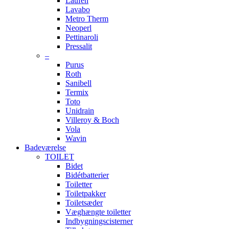
Laufen
Lavabo
Metro Therm
Neoperl
Pettinaroli
Pressalit
–
Purus
Roth
Sanibell
Termix
Toto
Unidrain
Villeroy & Boch
Vola
Wavin
Badeværelse
TOILET
Bidet
Bidétbatterier
Toiletter
Toiletpakker
Toiletsæder
Væghængte toiletter
Indbygningscisterner