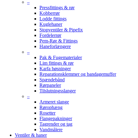
–
Pressfittings & rør
Kobberrør
Lodde fittings
Kuglehaner
Stopventiler & Pipefix
Fordelerrør
Pem-Rør & Fittings
Haneforlængere
–
Pak & Fugematerialer
Lim fittings & rør
Karfa bøsninger
Reparationsklemmer og bandagemuffer
Spændebånd
Rørpaneler
Tilslutningsslanger
–
Armeret slange
Rørophæng
Rosetter
Flangepakninger
Tagrender og tag
Vandmålere
Ventiler & haner