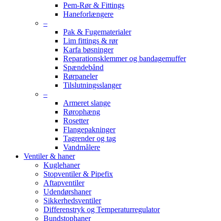
Pem-Rør & Fittings
Haneforlængere
–
Pak & Fugematerialer
Lim fittings & rør
Karfa bøsninger
Reparationsklemmer og bandagemuffer
Spændebånd
Rørpaneler
Tilslutningsslanger
–
Armeret slange
Rørophæng
Rosetter
Flangepakninger
Tagrender og tag
Vandmålere
Ventiler & haner
Kuglehaner
Stopventiler & Pipefix
Aftapventiler
Udendørshaner
Sikkerhedsventiler
Differenstryk og Temperaturregulator
Bundstophaner