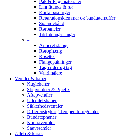
Pak & Fugematerialer
Lim fittings & rør
Karfa bøsninger
Reparationsklemmer og bandagemuffer
Spændebånd
Rørpaneler
Tilslutningsslanger
–
Armeret slange
Rørophæng
Rosetter
Flangepakninger
Tagrender og tag
Vandmålere
Ventiler & haner
Kuglehaner
Stopventiler & Pipefix
Aftapventiler
Udendørshaner
Sikkerhedsventiler
Differenstryk og Temperaturregulator
Bundstophaner
Kontraventiler
Snavssamler
Afløb & kloak