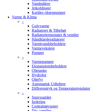
Vandmålere
Jetkoblinger
Kælder-/drænpumper
Varme & Klima
–
Gulvvarme
Radiatorer & Tilbehør
Radiatortermostater & ventiler
Håndklæderadiatorer
Varmtvandsbeholdere
Varmevekslere
Pumper
–
Varmepumper
Ekspansionsbeholdere
Olietanke
Hydrofor
Oliefyr
Automatisk Udluftere
Differenstryk og Temperaturregulator
–
Snavssamler
Isolering
Centralstøvsuger
Div. ventiler