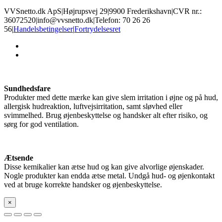
VVSnetto.dk ApS
|
Højrupsvej 29
|
9900 Frederikshavn
|
CVR nr.:
36072520
|
info@vvsnetto.dk
|
Telefon: 70 26 26
56
|
Handelsbetingelser
|
Fortrydelsesret
facebook
youtube
Sundhedsfare
Produkter med dette mærke kan give slem irritation i øjne og på hud,
allergisk hudreaktion, luftvejsirritation, samt sløvhed eller
svimmelhed. Brug øjenbeskyttelse og handsker alt efter risiko, og
sørg for god ventilation.
Ætsende
Disse kemikalier kan ætse hud og kan give alvorlige øjenskader.
Nogle produkter kan endda ætse metal. Undgå hud- og øjenkontakt
ved at bruge korrekte handsker og øjenbeskyttelse.
×