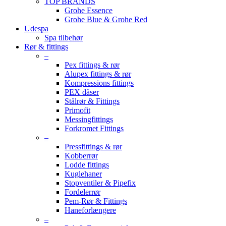
TOP BRANDS
Grohe Essence
Grohe Blue & Grohe Red
Udespa
Spa tilbehør
Rør & fittings
–
Pex fittings & rør
Alupex fittings & rør
Kompressions fittings
PEX dåser
Stålrør & Fittings
Primofit
Messingfittings
Forkromet Fittings
–
Pressfittings & rør
Kobberrør
Lodde fittings
Kuglehaner
Stopventiler & Pipefix
Fordelerrør
Pem-Rør & Fittings
Haneforlængere
–