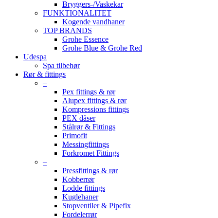
Bryggers-/Vaskekar
FUNKTIONALITET
Kogende vandhaner
TOP BRANDS
Grohe Essence
Grohe Blue & Grohe Red
Udespa
Spa tilbehør
Rør & fittings
–
Pex fittings & rør
Alupex fittings & rør
Kompressions fittings
PEX dåser
Stålrør & Fittings
Primofit
Messingfittings
Forkromet Fittings
–
Pressfittings & rør
Kobberrør
Lodde fittings
Kuglehaner
Stopventiler & Pipefix
Fordelerrør