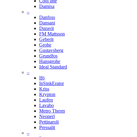
Cool line
Damixa
–
Danfoss
Dansani
Duravit
FM Mattsson
Geberit
Grohe
Gustavsberg
Grundfos
Hansgrohe
Ideal Standard
–
Ifö
InSinkErator
Kriss
Krypton
Laufen
Lavabo
Metro Therm
Neoperl
Pettinaroli
Pressalit
–