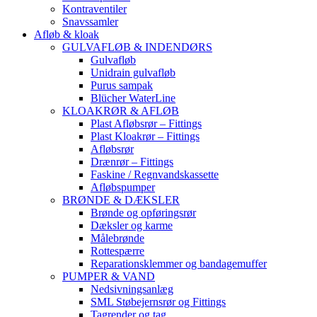
Kontraventiler
Snavssamler
Afløb & kloak
GULVAFLØB & INDENDØRS
Gulvafløb
Unidrain gulvafløb
Purus sampak
Blücher WaterLine
KLOAKRØR & AFLØB
Plast Afløbsrør – Fittings
Plast Kloakrør – Fittings
Afløbsrør
Drænrør – Fittings
Faskine / Regnvandskassette
Afløbspumper
BRØNDE & DÆKSLER
Brønde og opføringsrør
Dæksler og karme
Målebrønde
Rottespærre
Reparationsklemmer og bandagemuffer
PUMPER & VAND
Nedsivningsanlæg
SML Støbejernsrør og Fittings
Tagrender og tag