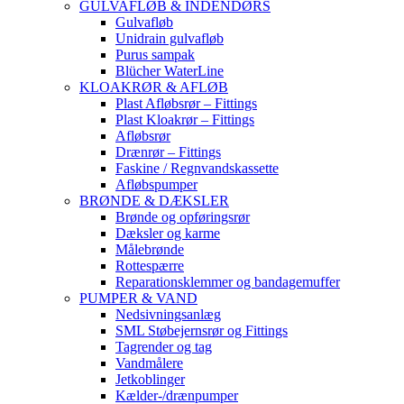
GULVAFLØB & INDENDØRS
Gulvafløb
Unidrain gulvafløb
Purus sampak
Blücher WaterLine
KLOAKRØR & AFLØB
Plast Afløbsrør – Fittings
Plast Kloakrør – Fittings
Afløbsrør
Drænrør – Fittings
Faskine / Regnvandskassette
Afløbspumper
BRØNDE & DÆKSLER
Brønde og opføringsrør
Dæksler og karme
Målebrønde
Rottespærre
Reparationsklemmer og bandagemuffer
PUMPER & VAND
Nedsivningsanlæg
SML Støbejernsrør og Fittings
Tagrender og tag
Vandmålere
Jetkoblinger
Kælder-/drænpumper