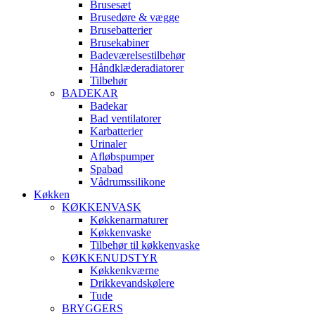
Brusesæt
Brusedøre & vægge
Brusebatterier
Brusekabiner
Badeværelsestilbehør
Håndklæderadiatorer
Tilbehør
BADEKAR
Badekar
Bad ventilatorer
Karbatterier
Urinaler
Afløbspumper
Spabad
Vådrumssilikone
Køkken
KØKKENVASK
Køkkenarmaturer
Køkkenvaske
Tilbehør til køkkenvaske
KØKKENUDSTYR
Køkkenkværne
Drikkevandskølere
Tude
BRYGGERS