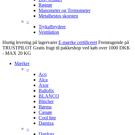
Røgrør
Manometer og Termometer
Metalbestos skorsten
–
Trykafbrydere
Ventilation
Hurtig levering på lagervarer
E-mærke certificeret
Fremragende på
TRUSTPILOT
Gratis fragt til pakkeshop ved køb over 1000 DKK
- MAX 20 KG
Mærker
–
Aco
Alca
Axor
Ballofix
BLANCO
Blücher
Børma
Cassøe
Cool line
Damixa
–
Danfoss