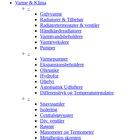
Varme & Klima
–
Gulvvarme
Radiatorer & Tilbehør
Radiatortermostater & ventiler
Håndklæderadiatorer
Varmtvandsbeholdere
Varmevekslere
Pumper
–
Varmepumper
Ekspansionsbeholdere
Olietanke
Hydrofor
Oliefyr
Automatisk Udluftere
Differenstryk og Temperaturregulator
–
Snavssamler
Isolering
Centralstøvsuger
Div. ventiler
Røgrør
Manometer og Termometer
Metalbestos skorsten