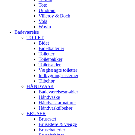
Toto
Unidrain
Villeroy & Boch
Vola
Wavin
Badeværelse
TOILET
Bidet
Bidétbatterier
Toiletter
Toiletpakker
Toiletsæder
Væghængte toiletter
Indbygningscisterner
Tilbehør
HÅNDVASK
Badeværelsesmøbler
Håndvaske
Håndvaskarmaturer
Håndvasktilbehør
BRUSER
Brusesæt
Brusedøre & vægge
Brusebatterier