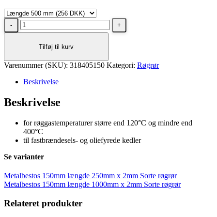
Metalbestos
150mm
længde
Tilføj til kurv
500mm
x
Varenummer (SKU):
2mm
318405150
Kategori:
Røgrør
Sorte
Beskrivelse
røgrør
antal
Beskrivelse
for røggastemperaturer større end 120°C og mindre end
400°C
til fastbrændesels- og oliefyrede kedler
Se varianter
Metalbestos 150mm længde 250mm x 2mm Sorte røgrør
Metalbestos 150mm længde 1000mm x 2mm Sorte røgrør
Relateret produkter