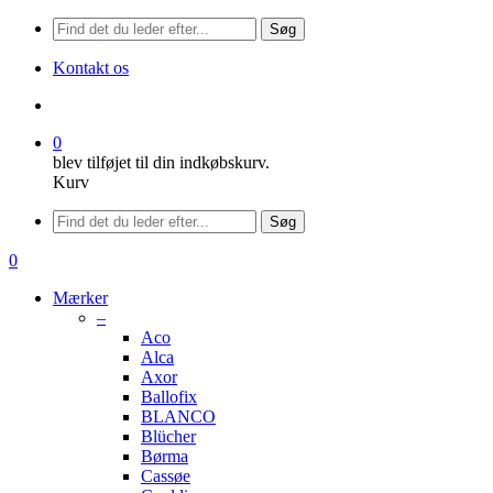
Søg
Kontakt os
søge
0
blev tilføjet til din indkøbskurv.
Kurv
Menu
Søg
søge
0
Menu
Mærker
–
Aco
Alca
Axor
Ballofix
BLANCO
Blücher
Børma
Cassøe