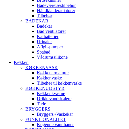
Brusekabiner
Badeværelsestilbehør
Håndklæderadiatorer
Tilbehør
BADEKAR
Badekar
Bad ventilatorer
Karbatterier
Urinaler
Afløbspumper
Spabad
Vådrumssilikone
Køkken
KØKKENVASK
Køkkenarmaturer
Køkkenvaske
Tilbehør til køkkenvaske
KØKKENUDSTYR
Køkkenkværne
Drikkevandskølere
Tude
BRYGGERS
Bryggers-/Vaskekar
FUNKTIONALITET
Kogende vandhaner