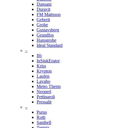
Dansani
Duravit
FM Mattsson
Geberit
Grohe
Gustavsberg
Grundfos
Hansgrohe
Ideal Standard
–
Ifö
InSinkErator
Kriss
Krypton
Laufen
Lavabo
Metro Therm
Neoperl
Pettinaroli
Pressalit
–
Purus
Roth
Sanibell
Termix