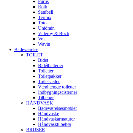
Purus
Roth
Sanibell
Termix
Toto
Unidrain
Villeroy & Boch
Vola
Wavin
Badeværelse
TOILET
Bidet
Bidétbatterier
Toiletter
Toiletpakker
Toiletsæder
Væghængte toiletter
Indbygningscisterner
Tilbehør
HÅNDVASK
Badeværelsesmøbler
Håndvaske
Håndvaskarmaturer
Håndvasktilbehør
BRUSER