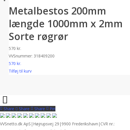
Metalbestos 200mm
længde 1000mm x 2mm
Sorte røgrør
570
kr.
VVSnummer: 318409200
570
kr.
Tilføj til kurv
Share
Share
Share
Share
Pin
VVSnetto.dk ApS
|
Højrupsvej 29
|
9900 Frederikshavn
|
CVR nr.: