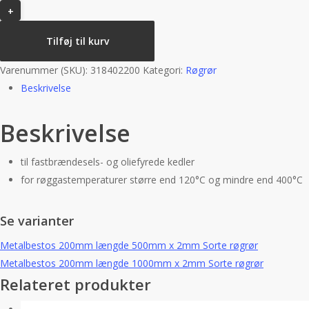
250mm
x
Tilføj til kurv
2mm
Sorte
Varenummer (SKU):
318402200
Kategori:
Røgrør
røgrør
Beskrivelse
antal
Beskrivelse
til fastbrændesels- og oliefyrede kedler
for røggastemperaturer større end 120°C og mindre end 400°C
Se varianter
Metalbestos 200mm længde 500mm x 2mm Sorte røgrør
Metalbestos 200mm længde 1000mm x 2mm Sorte røgrør
Relateret produkter