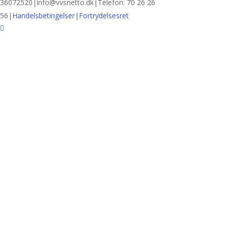
36072520
|
info@vvsnetto.dk
|
Telefon: 70 26 26
56
|
Handelsbetingelser
|
Fortrydelsesret
facebook
youtube