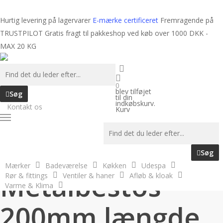
Spring
til
Hurtig levering på lagervarer
E-mærke certificeret
Fremragende på
hovedindhold
TRUSTPILOT
Gratis fragt til pakkeshop ved køb over 1000 DKK -
MAX 20 KG
søge
Forside
Varme & Klima
Røgrør
Metalbestos 200mm længde
250mm x 2mm Sorte røgrør
0
blev tilføjet
Søg
til din
indkøbskurv.
Kontakt os
Kurv
Menu
Stregtegning
Søg
Mærker
Badeværelse
Køkken
Udespa
Metalbestos
Rør & fittings
Ventiler & haner
Afløb & kloak
Varme & Klima
200mm længde