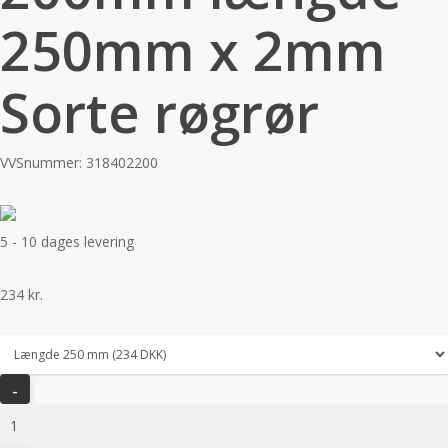
250mm x 2mm
Sorte røgrør
VVSnummer: 318402200
5 - 10 dages levering
234
kr.
Metalbestos
200mm
længde