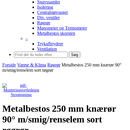
Snavssamler
Isolering
Centralstøvsuger
Div. ventiler
Røgrør
Manometer og Termometer
Metalbestos skorsten
–
Trykafbrydere
Ventilation
Søg
Forside
Varme & Klima
Røgrør
Metalbestos 250 mm knærør 90°
m/smig/renselem sort røgrør
Stregtegning
Metalbestos 250 mm knærør
90° m/smig/renselem sort