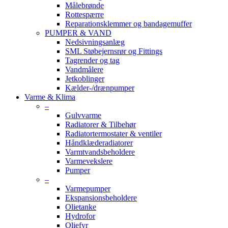
Målebrønde
Rottespærre
Reparationsklemmer og bandagemuffer
PUMPER & VAND
Nedsivningsanlæg
SML Støbejernsrør og Fittings
Tagrender og tag
Vandmålere
Jetkoblinger
Kælder-/drænpumper
Varme & Klima
–
Gulvvarme
Radiatorer & Tilbehør
Radiatortermostater & ventiler
Håndklæderadiatorer
Varmtvandsbeholdere
Varmevekslere
Pumper
–
Varmepumper
Ekspansionsbeholdere
Olietanke
Hydrofor
Oliefyr