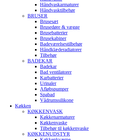
Håndvaskarmaturer
Håndvasktilbehør
BRUSER
Brusesæt
Brusedøre & vægge
Brusebatterier
Brusekabiner
Badeværelsestilbehør
Håndklæderadiatorer
Tilbehør
BADEKAR
Badekar
Bad ventilatorer
Karbatterier
Urinaler
Afløbspumper
Spabad
Vådrumssilikone
Køkken
KØKKENVASK
Køkkenarmaturer
Køkkenvaske
Tilbehør til køkkenvaske
KØKKENUDSTYR
Køkkenkværne