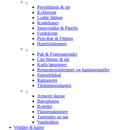
–
Pressfittings & rør
Kobberrør
Lodde fittings
Kuglehaner
Stopventiler & Pipefix
Fordelerrør
Pem-Rør & Fittings
Haneforlængere
–
Pak & Fugematerialer
Lim fittings & rør
Karfa bøsninger
Reparationsklemmer og bandagemuffer
Spændebånd
Rørpaneler
Tilslutningsslanger
–
Armeret slange
Rørophæng
Rosetter
Flangepakninger
Tagrender og tag
Vandmålere
Ventiler & haner