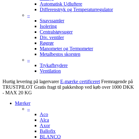
Automatisk Udluftere
Differenstryk og Temperaturregulator
–
Snavssamler
Isolering
Centralstøvsuger
Div. ventiler
Røgrør
Manometer og Termometer
Metalbestos skorsten
–
Trykafbrydere
Ventilation
Hurtig levering på lagervarer
E-mærke certificeret
Fremragende på
TRUSTPILOT
Gratis fragt til pakkeshop ved køb over 1000 DKK
- MAX 20 KG
Mærker
–
Aco
Alca
Axor
Ballofix
BLANCO