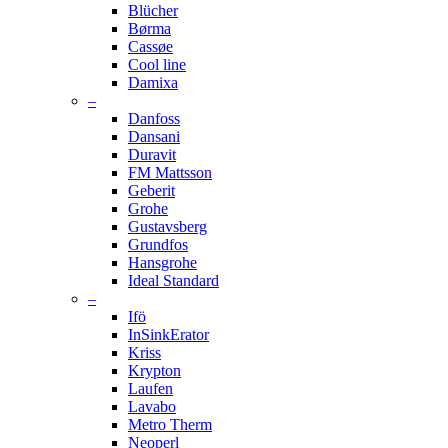
Blücher
Børma
Cassøe
Cool line
Damixa
–
Danfoss
Dansani
Duravit
FM Mattsson
Geberit
Grohe
Gustavsberg
Grundfos
Hansgrohe
Ideal Standard
–
Ifö
InSinkErator
Kriss
Krypton
Laufen
Lavabo
Metro Therm
Neoperl