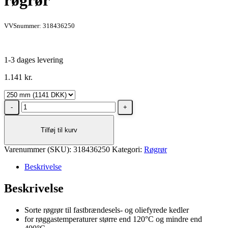
røgrør
VVSnummer: 318436250
1-3 dages levering
1.141
kr.
Metalbestos
250
mm
Tilføj til kurv
knærør
90°
Varenummer (SKU):
m/smig/renselem
318436250
Kategori:
Røgrør
sort
Beskrivelse
røgrør
antal
Beskrivelse
Sorte røgrør til fastbrændesels- og oliefyrede kedler
for røggastemperaturer større end 120°C og mindre end