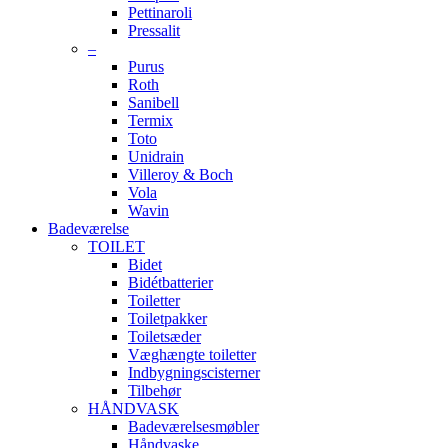
Pettinaroli
Pressalit
–
Purus
Roth
Sanibell
Termix
Toto
Unidrain
Villeroy & Boch
Vola
Wavin
Badeværelse
TOILET
Bidet
Bidétbatterier
Toiletter
Toiletpakker
Toiletsæder
Væghængte toiletter
Indbygningscisterner
Tilbehør
HÅNDVASK
Badeværelsesmøbler
Håndvaske