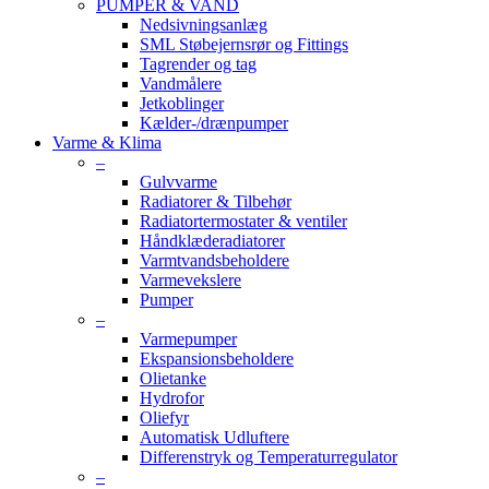
PUMPER & VAND
Nedsivningsanlæg
SML Støbejernsrør og Fittings
Tagrender og tag
Vandmålere
Jetkoblinger
Kælder-/drænpumper
Varme & Klima
–
Gulvvarme
Radiatorer & Tilbehør
Radiatortermostater & ventiler
Håndklæderadiatorer
Varmtvandsbeholdere
Varmevekslere
Pumper
–
Varmepumper
Ekspansionsbeholdere
Olietanke
Hydrofor
Oliefyr
Automatisk Udluftere
Differenstryk og Temperaturregulator
–