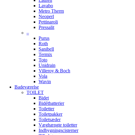
Laufen
Lavabo
Metro Therm
Neoperl
Pettinaroli
Pressalit
–
Purus
Roth
Sanibell
Termix
Toto
Unidrain
Villeroy & Boch
Vola
Wavin
Badeværelse
TOILET
Bidet
Bidétbatterier
Toiletter
Toiletpakker
Toiletsæder
Væghængte toiletter
Indbygningscisterner