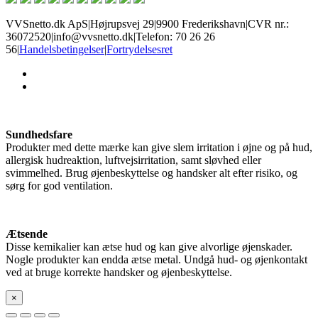
VVSnetto.dk ApS
|
Højrupsvej 29
|
9900 Frederikshavn
|
CVR nr.:
36072520
|
info@vvsnetto.dk
|
Telefon: 70 26 26
56
|
Handelsbetingelser
|
Fortrydelsesret
facebook
youtube
Sundhedsfare
Produkter med dette mærke kan give slem irritation i øjne og på hud,
allergisk hudreaktion, luftvejsirritation, samt sløvhed eller
svimmelhed. Brug øjenbeskyttelse og handsker alt efter risiko, og
sørg for god ventilation.
Ætsende
Disse kemikalier kan ætse hud og kan give alvorlige øjenskader.
Nogle produkter kan endda ætse metal. Undgå hud- og øjenkontakt
ved at bruge korrekte handsker og øjenbeskyttelse.
×