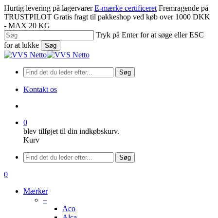
Spring
Hurtig levering på lagervarer
E-mærke certificeret
Fremragende på
til
TRUSTPILOT
Gratis fragt til pakkeshop ved køb over 1000 DKK
hovedindhold
- MAX 20 KG
Tryk på Enter for at søge eller ESC
for at lukke
Søg
Luk
søgning
Søg
Kontakt os
søge
0
blev tilføjet til din indkøbskurv.
Kurv
Menu
Søg
søge
0
Menu
Mærker
–
Aco
Alca