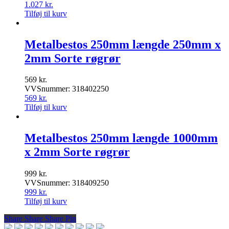
1.027
kr.
Tilføj til kurv
Metalbestos 250mm længde 250mm x
2mm Sorte røgrør
569
kr.
VVSnummer: 318402250
569
kr.
Tilføj til kurv
Metalbestos 250mm længde 1000mm
x 2mm Sorte røgrør
999
kr.
VVSnummer: 318409250
999
kr.
Tilføj til kurv
Share
Share
Share
Share
Pin