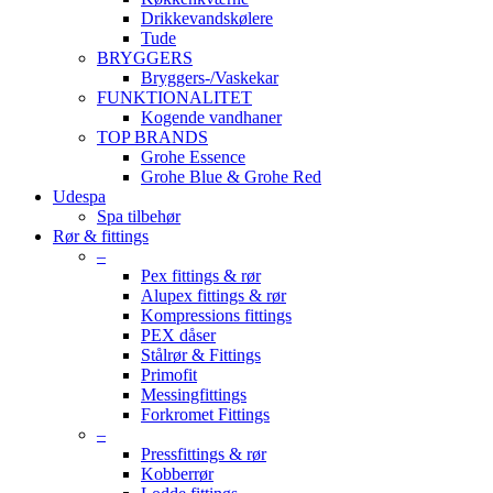
Drikkevandskølere
Tude
BRYGGERS
Bryggers-/Vaskekar
FUNKTIONALITET
Kogende vandhaner
TOP BRANDS
Grohe Essence
Grohe Blue & Grohe Red
Udespa
Spa tilbehør
Rør & fittings
–
Pex fittings & rør
Alupex fittings & rør
Kompressions fittings
PEX dåser
Stålrør & Fittings
Primofit
Messingfittings
Forkromet Fittings
–
Pressfittings & rør
Kobberrør