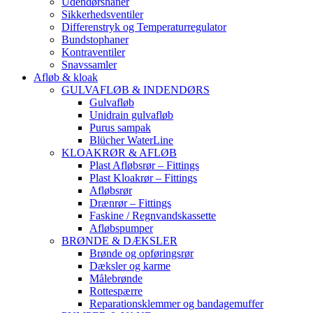
Udendørshaner
Sikkerhedsventiler
Differenstryk og Temperaturregulator
Bundstophaner
Kontraventiler
Snavssamler
Afløb & kloak
GULVAFLØB & INDENDØRS
Gulvafløb
Unidrain gulvafløb
Purus sampak
Blücher WaterLine
KLOAKRØR & AFLØB
Plast Afløbsrør – Fittings
Plast Kloakrør – Fittings
Afløbsrør
Drænrør – Fittings
Faskine / Regnvandskassette
Afløbspumper
BRØNDE & DÆKSLER
Brønde og opføringsrør
Dæksler og karme
Målebrønde
Rottespærre
Reparationsklemmer og bandagemuffer