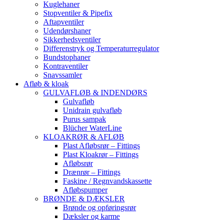
Kuglehaner
Stopventiler & Pipefix
Aftapventiler
Udendørshaner
Sikkerhedsventiler
Differenstryk og Temperaturregulator
Bundstophaner
Kontraventiler
Snavssamler
Afløb & kloak
GULVAFLØB & INDENDØRS
Gulvafløb
Unidrain gulvafløb
Purus sampak
Blücher WaterLine
KLOAKRØR & AFLØB
Plast Afløbsrør – Fittings
Plast Kloakrør – Fittings
Afløbsrør
Drænrør – Fittings
Faskine / Regnvandskassette
Afløbspumper
BRØNDE & DÆKSLER
Brønde og opføringsrør
Dæksler og karme