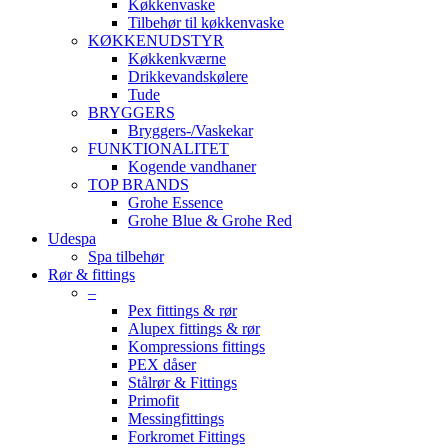
Køkkenvaske
Tilbehør til køkkenvaske
KØKKENUDSTYR
Køkkenkværne
Drikkevandskølere
Tude
BRYGGERS
Bryggers-/Vaskekar
FUNKTIONALITET
Kogende vandhaner
TOP BRANDS
Grohe Essence
Grohe Blue & Grohe Red
Udespa
Spa tilbehør
Rør & fittings
–
Pex fittings & rør
Alupex fittings & rør
Kompressions fittings
PEX dåser
Stålrør & Fittings
Primofit
Messingfittings
Forkromet Fittings