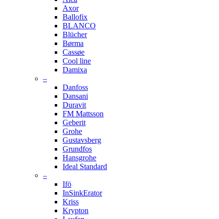
Axor
Ballofix
BLANCO
Blücher
Børma
Cassøe
Cool line
Damixa
–
Danfoss
Dansani
Duravit
FM Mattsson
Geberit
Grohe
Gustavsberg
Grundfos
Hansgrohe
Ideal Standard
–
Ifö
InSinkErator
Kriss
Krypton