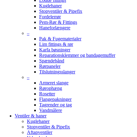
Lodde fittings
Kuglehaner
Stopventiler & Pipefix
Fordelerrør
Pem-Rør & Fittings
Haneforlængere
–
Pak & Fugematerialer
Lim fittings & rør
Karfa bøsninger
Reparationsklemmer og bandagemuffer
Spændebånd
Rørpaneler
Tilslutningsslanger
–
Armeret slange
Rørophæng
Rosetter
Flangepakninger
Tagrender og tag
Vandmålere
Ventiler & haner
Kuglehaner
Stopventiler & Pipefix
Aftapventiler