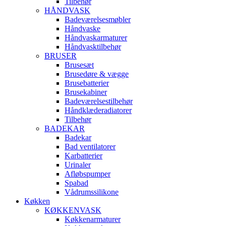
Tilbehør
HÅNDVASK
Badeværelsesmøbler
Håndvaske
Håndvaskarmaturer
Håndvasktilbehør
BRUSER
Brusesæt
Brusedøre & vægge
Brusebatterier
Brusekabiner
Badeværelsestilbehør
Håndklæderadiatorer
Tilbehør
BADEKAR
Badekar
Bad ventilatorer
Karbatterier
Urinaler
Afløbspumper
Spabad
Vådrumssilikone
Køkken
KØKKENVASK
Køkkenarmaturer