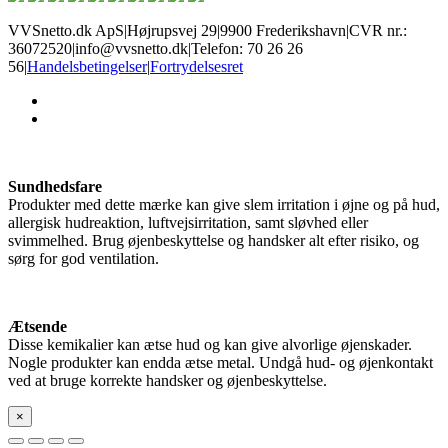
VVSnetto.dk ApS
|
Højrupsvej 29
|
9900 Frederikshavn
|
CVR nr.:
36072520
|
info@vvsnetto.dk
|
Telefon: 70 26 26
56
|
Handelsbetingelser
|
Fortrydelsesret
facebook
youtube
Sundhedsfare
Produkter med dette mærke kan give slem irritation i øjne og på hud,
allergisk hudreaktion, luftvejsirritation, samt sløvhed eller
svimmelhed. Brug øjenbeskyttelse og handsker alt efter risiko, og
sørg for god ventilation.
Ætsende
Disse kemikalier kan ætse hud og kan give alvorlige øjenskader.
Nogle produkter kan endda ætse metal. Undgå hud- og øjenkontakt
ved at bruge korrekte handsker og øjenbeskyttelse.
×