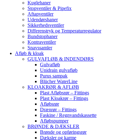
Kuglehaner
Stopventiler & Pipefix
Aftapventiler
Udendørshaner
Sikkerhedsventiler
Differenstryk og Temperaturregulator
Bundstophaner
Kontraventiler
Snavssamler
Afløb & kloak
GULVAFLØB & INDENDØRS
Gulvafløb
Unidrain gulvafløb
Purus sampak
Blücher WaterLine
KLOAKRØR & AFLØB
Plast Afløbsrør – Fittings
Plast Kloakrør – Fittings
Afløbsrør
Drænrør – Fittings
Faskine / Regnvandskassette
Afløbspumper
BRØNDE & DÆKSLER
Brønde og opføringsrør
Dæksler og karme