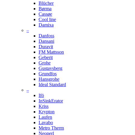
Blücher
Børma
Cassøe
Cool line
Damixa
–
Danfoss
Dansani
Duravit
FM Mattsson
Geberit
Grohe
Gustavsberg
Grundfos
Hansgrohe
Ideal Standard
–
Ifö
InSinkErator
Kriss
Krypton
Laufen
Lavabo
Metro Therm
Neoperl