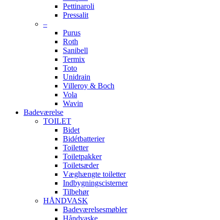
Pettinaroli
Pressalit
–
Purus
Roth
Sanibell
Termix
Toto
Unidrain
Villeroy & Boch
Vola
Wavin
Badeværelse
TOILET
Bidet
Bidétbatterier
Toiletter
Toiletpakker
Toiletsæder
Væghængte toiletter
Indbygningscisterner
Tilbehør
HÅNDVASK
Badeværelsesmøbler
Håndvaske