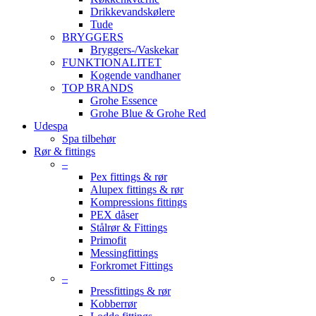
Drikkevandskølere
Tude
BRYGGERS
Bryggers-/Vaskekar
FUNKTIONALITET
Kogende vandhaner
TOP BRANDS
Grohe Essence
Grohe Blue & Grohe Red
Udespa
Spa tilbehør
Rør & fittings
–
Pex fittings & rør
Alupex fittings & rør
Kompressions fittings
PEX dåser
Stålrør & Fittings
Primofit
Messingfittings
Forkromet Fittings
–
Pressfittings & rør
Kobberrør