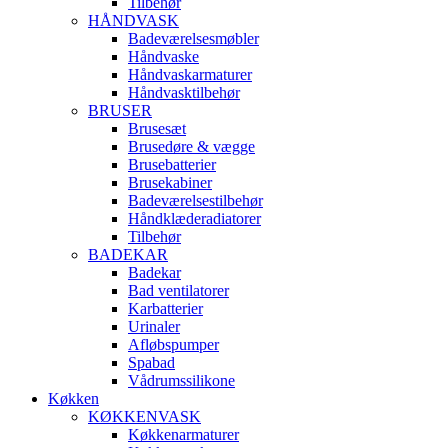
Tilbehør
HÅNDVASK
Badeværelsesmøbler
Håndvaske
Håndvaskarmaturer
Håndvasktilbehør
BRUSER
Brusesæt
Brusedøre & vægge
Brusebatterier
Brusekabiner
Badeværelsestilbehør
Håndklæderadiatorer
Tilbehør
BADEKAR
Badekar
Bad ventilatorer
Karbatterier
Urinaler
Afløbspumper
Spabad
Vådrumssilikone
Køkken
KØKKENVASK
Køkkenarmaturer