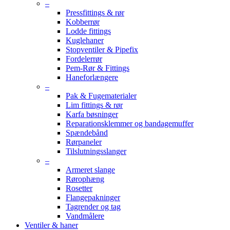
–
Pressfittings & rør
Kobberrør
Lodde fittings
Kuglehaner
Stopventiler & Pipefix
Fordelerrør
Pem-Rør & Fittings
Haneforlængere
–
Pak & Fugematerialer
Lim fittings & rør
Karfa bøsninger
Reparationsklemmer og bandagemuffer
Spændebånd
Rørpaneler
Tilslutningsslanger
–
Armeret slange
Rørophæng
Rosetter
Flangepakninger
Tagrender og tag
Vandmålere
Ventiler & haner