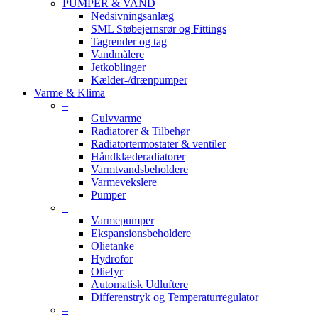
PUMPER & VAND
Nedsivningsanlæg
SML Støbejernsrør og Fittings
Tagrender og tag
Vandmålere
Jetkoblinger
Kælder-/drænpumper
Varme & Klima
–
Gulvvarme
Radiatorer & Tilbehør
Radiatortermostater & ventiler
Håndklæderadiatorer
Varmtvandsbeholdere
Varmevekslere
Pumper
–
Varmepumper
Ekspansionsbeholdere
Olietanke
Hydrofor
Oliefyr
Automatisk Udluftere
Differenstryk og Temperaturregulator
–