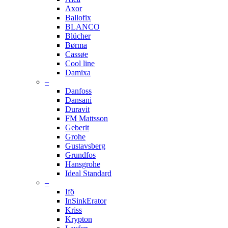
Axor
Ballofix
BLANCO
Blücher
Børma
Cassøe
Cool line
Damixa
–
Danfoss
Dansani
Duravit
FM Mattsson
Geberit
Grohe
Gustavsberg
Grundfos
Hansgrohe
Ideal Standard
–
Ifö
InSinkErator
Kriss
Krypton