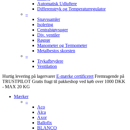
Automatisk Udluftere
Differenstryk og Temperaturregulator
–
Snavssamler
Isolering
Centralstøvsuger
Div. ventiler
Røgrør
Manometer og Termometer
Metalbestos skorsten
–
Trykafbrydere
Ventilation
Hurtig levering på lagervarer
E-mærke certificeret
Fremragende på
TRUSTPILOT
Gratis fragt til pakkeshop ved køb over 1000 DKK
- MAX 20 KG
Mærker
–
Aco
Alca
Axor
Ballofix
BLANCO