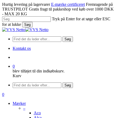
Spring
Hurtig levering på lagervarer
E-mærke certificeret
Fremragende på
til
TRUSTPILOT
Gratis fragt til pakkeshop ved køb over 1000 DKK
hovedindhold
- MAX 20 KG
Tryk på Enter for at søge eller ESC
for at lukke
Søg
Luk
søgning
Søg
Kontakt os
søge
0
blev tilføjet til din indkøbskurv.
Kurv
Menu
Søg
søge
0
Menu
Mærker
–
Aco
Alca