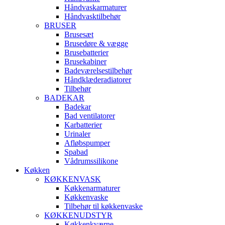
Håndvaskarmaturer
Håndvasktilbehør
BRUSER
Brusesæt
Brusedøre & vægge
Brusebatterier
Brusekabiner
Badeværelsestilbehør
Håndklæderadiatorer
Tilbehør
BADEKAR
Badekar
Bad ventilatorer
Karbatterier
Urinaler
Afløbspumper
Spabad
Vådrumssilikone
Køkken
KØKKENVASK
Køkkenarmaturer
Køkkenvaske
Tilbehør til køkkenvaske
KØKKENUDSTYR
Køkkenkværne