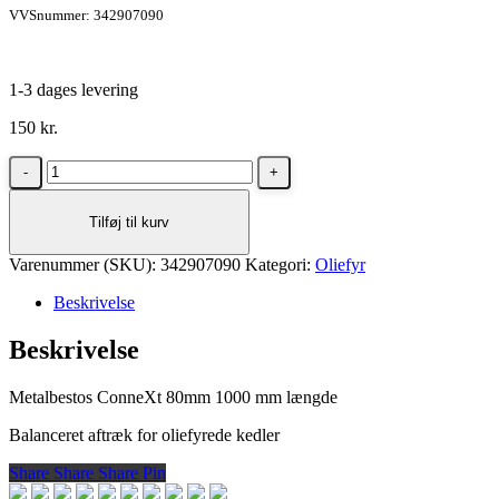
VVSnummer: 342907090
1-3 dages levering
150
kr.
Metalbestos
ConneXt
80mm
Tilføj til kurv
1000
mm
Varenummer (SKU):
længde
342907090
Kategori:
Oliefyr
antal
Beskrivelse
Beskrivelse
Metalbestos ConneXt 80mm 1000 mm længde
Balanceret aftræk for oliefyrede kedler
Share
Share
Share
Share
Pin