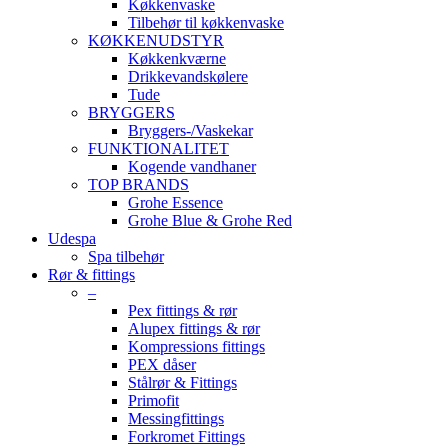
Køkkenvaske
Tilbehør til køkkenvaske
KØKKENUDSTYR
Køkkenkværne
Drikkevandskølere
Tude
BRYGGERS
Bryggers-/Vaskekar
FUNKTIONALITET
Kogende vandhaner
TOP BRANDS
Grohe Essence
Grohe Blue & Grohe Red
Udespa
Spa tilbehør
Rør & fittings
–
Pex fittings & rør
Alupex fittings & rør
Kompressions fittings
PEX dåser
Stålrør & Fittings
Primofit
Messingfittings
Forkromet Fittings