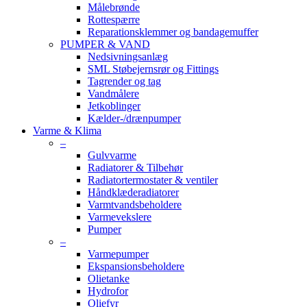
Målebrønde
Rottespærre
Reparationsklemmer og bandagemuffer
PUMPER & VAND
Nedsivningsanlæg
SML Støbejernsrør og Fittings
Tagrender og tag
Vandmålere
Jetkoblinger
Kælder-/drænpumper
Varme & Klima
–
Gulvvarme
Radiatorer & Tilbehør
Radiatortermostater & ventiler
Håndklæderadiatorer
Varmtvandsbeholdere
Varmevekslere
Pumper
–
Varmepumper
Ekspansionsbeholdere
Olietanke
Hydrofor
Oliefyr