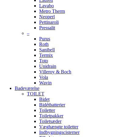
Laufen
Lavabo
Metro Therm
Neoperl
Pettinaroli
Pressalit
–
Purus
Roth
Sanibell
Termix
Toto
Unidrain
Villeroy & Boch
Vola
Wavin
Badeværelse
TOILET
Bidet
Bidétbatterier
Toiletter
Toiletpakker
Toiletsæder
Væghængte toiletter
Indbygningscisterner