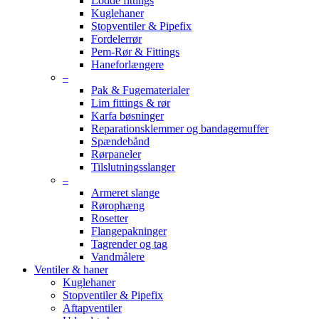
Lodde fittings
Kuglehaner
Stopventiler & Pipefix
Fordelerrør
Pem-Rør & Fittings
Haneforlængere
–
Pak & Fugematerialer
Lim fittings & rør
Karfa bøsninger
Reparationsklemmer og bandagemuffer
Spændebånd
Rørpaneler
Tilslutningsslanger
–
Armeret slange
Rørophæng
Rosetter
Flangepakninger
Tagrender og tag
Vandmålere
Ventiler & haner
Kuglehaner
Stopventiler & Pipefix
Aftapventiler