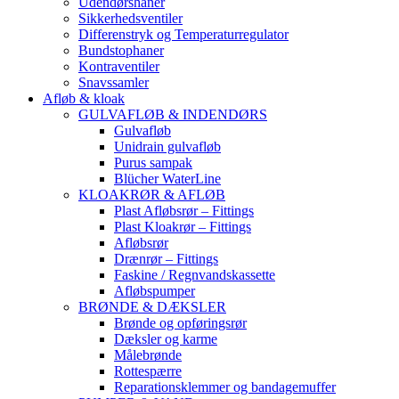
Udendørshaner
Sikkerhedsventiler
Differenstryk og Temperaturregulator
Bundstophaner
Kontraventiler
Snavssamler
Afløb & kloak
GULVAFLØB & INDENDØRS
Gulvafløb
Unidrain gulvafløb
Purus sampak
Blücher WaterLine
KLOAKRØR & AFLØB
Plast Afløbsrør – Fittings
Plast Kloakrør – Fittings
Afløbsrør
Drænrør – Fittings
Faskine / Regnvandskassette
Afløbspumper
BRØNDE & DÆKSLER
Brønde og opføringsrør
Dæksler og karme
Målebrønde
Rottespærre
Reparationsklemmer og bandagemuffer