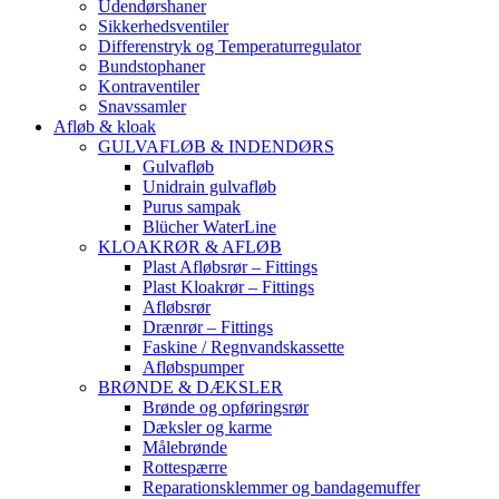
Udendørshaner
Sikkerhedsventiler
Differenstryk og Temperaturregulator
Bundstophaner
Kontraventiler
Snavssamler
Afløb & kloak
GULVAFLØB & INDENDØRS
Gulvafløb
Unidrain gulvafløb
Purus sampak
Blücher WaterLine
KLOAKRØR & AFLØB
Plast Afløbsrør – Fittings
Plast Kloakrør – Fittings
Afløbsrør
Drænrør – Fittings
Faskine / Regnvandskassette
Afløbspumper
BRØNDE & DÆKSLER
Brønde og opføringsrør
Dæksler og karme
Målebrønde
Rottespærre
Reparationsklemmer og bandagemuffer