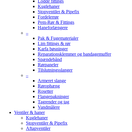
Lodde fittings
Kuglehaner
Stopventiler & Pipefix
Fordelerrør
Pem-Rør & Fittings
Haneforlængere
–
Pak & Fugematerialer
Lim fittings & rør
Karfa bøsninger
Reparationsklemmer og bandagemuffer
Spændebånd
Rørpaneler
Tilslutningsslanger
–
Armeret slange
Rørophæng
Rosetter
Flangepakninger
Tagrender og tag
Vandmålere
Ventiler & haner
Kuglehaner
Stopventiler & Pipefix
Aftapventiler