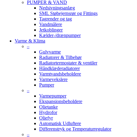
PUMPER & VAND
Nedsivningsanlæg
SML Støbejernsrør og Fittings
Tagrender og tag
Vandmålere
Jetkoblinger
Kælder-/drænpumper
Varme & Klima
–
Gulvvarme
Radiatorer & Tilbehør
Radiatortermostater & ventiler
Håndklæderadiatorer
Varmtvandsbeholdere
Varmevekslere
Pumper
–
Varmepumper
Ekspansionsbeholdere
Olietanke
Hydrofor
Oliefyr
Automatisk Udluftere
Differenstryk og Temperaturregulator
–