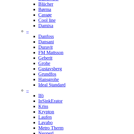
Blücher
Børma
Cassøe
Cool line
Damixa
–
Danfoss
Dansani
Duravit
FM Mattsson
Geberit
Grohe
Gustavsberg
Grundfos
Hansgrohe
Ideal Standard
–
Ifö
InSinkErator
Kriss
Krypton
Laufen
Lavabo
Metro Therm
Neoperl