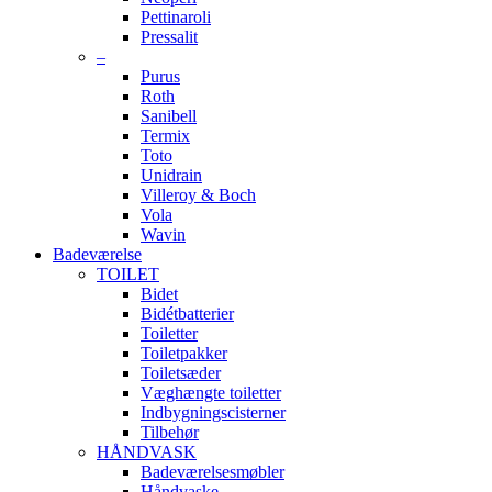
Pettinaroli
Pressalit
–
Purus
Roth
Sanibell
Termix
Toto
Unidrain
Villeroy & Boch
Vola
Wavin
Badeværelse
TOILET
Bidet
Bidétbatterier
Toiletter
Toiletpakker
Toiletsæder
Væghængte toiletter
Indbygningscisterner
Tilbehør
HÅNDVASK
Badeværelsesmøbler
Håndvaske