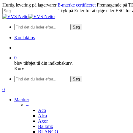
Spring
Hurtig levering på lagervarer
E-mærke certificeret
Fremragende på
til
Tryk på Enter for at søge eller ESC for 
hovedindhold
Luk
søgning
Søg
Kontakt os
søge
0
blev tilføjet til din indkøbskurv.
Kurv
Menu
Søg
søge
0
Menu
Mærker
–
Aco
Alca
Axor
Ballofix
BLANCO