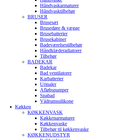
Håndvaskarmaturer
Håndvasktilbehør
BRUSER
Brusesæt
Brusedøre & vægge
Brusebatterier
Brusekabiner
Badeværelsestilbehør
Håndklæderadiatorer
Tilbehør
BADEKAR
Badekar
Bad ventilatorer
Karbatterier
Urinaler
Afløbspumper
Spabad
Vådrumssilikone
Køkken
KØKKENVASK
Køkkenarmaturer
Køkkenvaske
Tilbehør til køkkenvaske
KØKKENUDSTYR