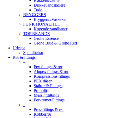
Køkkenkværne
Drikkevandskølere
Tude
BRYGGERS
Bryggers-/Vaskekar
FUNKTIONALITET
Kogende vandhaner
TOP BRANDS
Grohe Essence
Grohe Blue & Grohe Red
Udespa
Spa tilbehør
Rør & fittings
–
Pex fittings & rør
Alupex fittings & rør
Kompressions fittings
PEX dåser
Stålrør & Fittings
Primofit
Messingfittings
Forkromet Fittings
–
Pressfittings & rør
Kobberrør