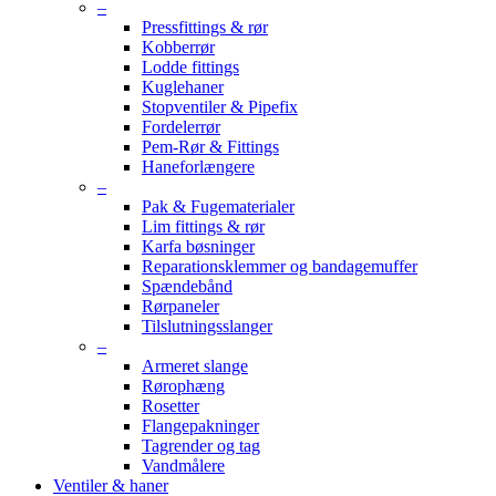
–
Pressfittings & rør
Kobberrør
Lodde fittings
Kuglehaner
Stopventiler & Pipefix
Fordelerrør
Pem-Rør & Fittings
Haneforlængere
–
Pak & Fugematerialer
Lim fittings & rør
Karfa bøsninger
Reparationsklemmer og bandagemuffer
Spændebånd
Rørpaneler
Tilslutningsslanger
–
Armeret slange
Rørophæng
Rosetter
Flangepakninger
Tagrender og tag
Vandmålere
Ventiler & haner