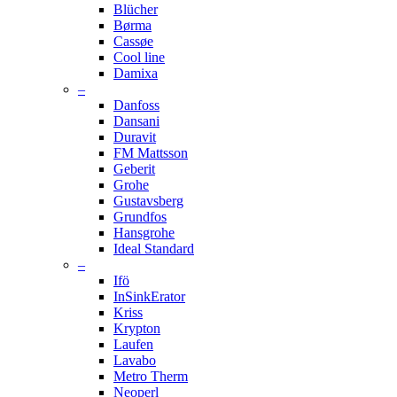
Blücher
Børma
Cassøe
Cool line
Damixa
–
Danfoss
Dansani
Duravit
FM Mattsson
Geberit
Grohe
Gustavsberg
Grundfos
Hansgrohe
Ideal Standard
–
Ifö
InSinkErator
Kriss
Krypton
Laufen
Lavabo
Metro Therm
Neoperl