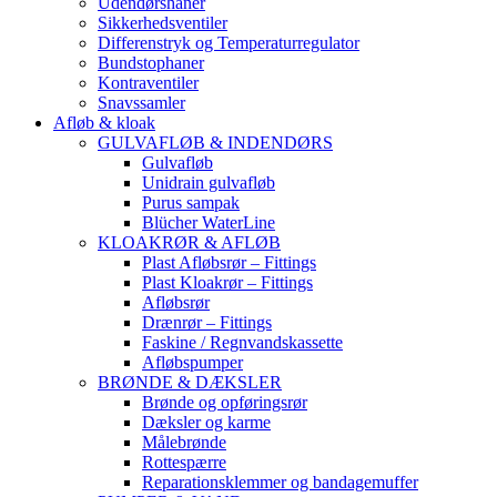
Udendørshaner
Sikkerhedsventiler
Differenstryk og Temperaturregulator
Bundstophaner
Kontraventiler
Snavssamler
Afløb & kloak
GULVAFLØB & INDENDØRS
Gulvafløb
Unidrain gulvafløb
Purus sampak
Blücher WaterLine
KLOAKRØR & AFLØB
Plast Afløbsrør – Fittings
Plast Kloakrør – Fittings
Afløbsrør
Drænrør – Fittings
Faskine / Regnvandskassette
Afløbspumper
BRØNDE & DÆKSLER
Brønde og opføringsrør
Dæksler og karme
Målebrønde
Rottespærre
Reparationsklemmer og bandagemuffer