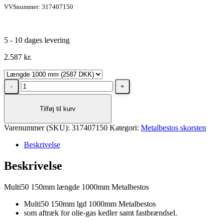
VVSnummer: 317407150
5 - 10 dages levering
2.587
kr.
Metalbestos
Multi50
150mm
Tilføj til kurv
lgd
1000mm
Varenummer (SKU):
antal
317407150
Kategori:
Metalbestos skorsten
Beskrivelse
Beskrivelse
Multi50 150mm længde 1000mm Metalbestos
Multi50 150mm lgd 1000mm Metalbestos
som aftræk for olie-gas kedler samt fastbrændsel.