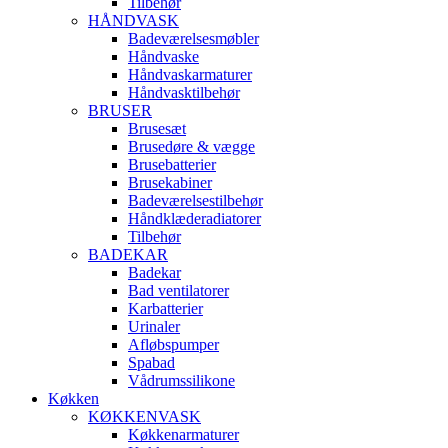
Tilbehør
HÅNDVASK
Badeværelsesmøbler
Håndvaske
Håndvaskarmaturer
Håndvasktilbehør
BRUSER
Brusesæt
Brusedøre & vægge
Brusebatterier
Brusekabiner
Badeværelsestilbehør
Håndklæderadiatorer
Tilbehør
BADEKAR
Badekar
Bad ventilatorer
Karbatterier
Urinaler
Afløbspumper
Spabad
Vådrumssilikone
Køkken
KØKKENVASK
Køkkenarmaturer