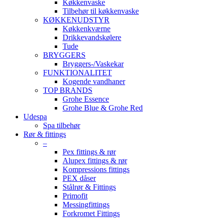
Køkkenvaske
Tilbehør til køkkenvaske
KØKKENUDSTYR
Køkkenkværne
Drikkevandskølere
Tude
BRYGGERS
Bryggers-/Vaskekar
FUNKTIONALITET
Kogende vandhaner
TOP BRANDS
Grohe Essence
Grohe Blue & Grohe Red
Udespa
Spa tilbehør
Rør & fittings
–
Pex fittings & rør
Alupex fittings & rør
Kompressions fittings
PEX dåser
Stålrør & Fittings
Primofit
Messingfittings
Forkromet Fittings