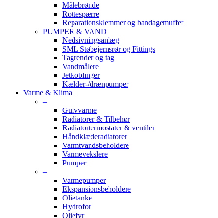
Målebrønde
Rottespærre
Reparationsklemmer og bandagemuffer
PUMPER & VAND
Nedsivningsanlæg
SML Støbejernsrør og Fittings
Tagrender og tag
Vandmålere
Jetkoblinger
Kælder-/drænpumper
Varme & Klima
–
Gulvvarme
Radiatorer & Tilbehør
Radiatortermostater & ventiler
Håndklæderadiatorer
Varmtvandsbeholdere
Varmevekslere
Pumper
–
Varmepumper
Ekspansionsbeholdere
Olietanke
Hydrofor
Oliefyr