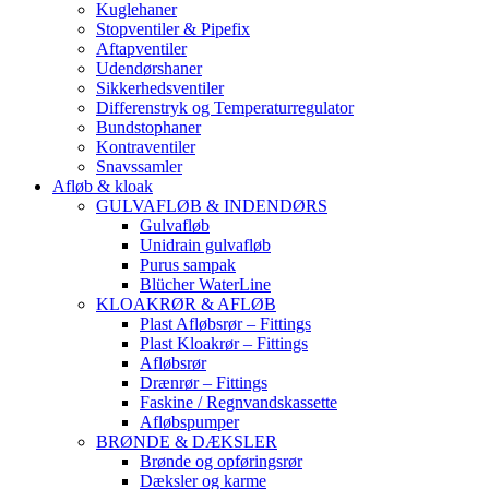
Kuglehaner
Stopventiler & Pipefix
Aftapventiler
Udendørshaner
Sikkerhedsventiler
Differenstryk og Temperaturregulator
Bundstophaner
Kontraventiler
Snavssamler
Afløb & kloak
GULVAFLØB & INDENDØRS
Gulvafløb
Unidrain gulvafløb
Purus sampak
Blücher WaterLine
KLOAKRØR & AFLØB
Plast Afløbsrør – Fittings
Plast Kloakrør – Fittings
Afløbsrør
Drænrør – Fittings
Faskine / Regnvandskassette
Afløbspumper
BRØNDE & DÆKSLER
Brønde og opføringsrør
Dæksler og karme