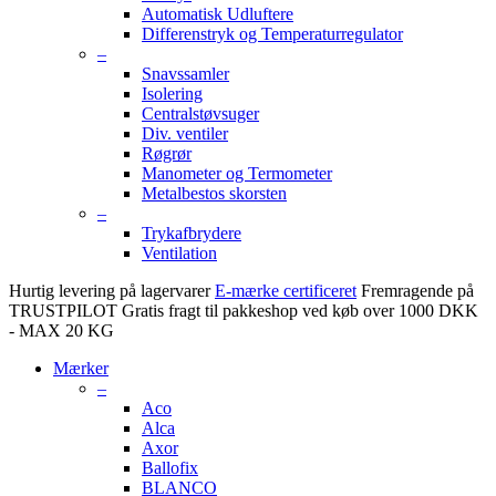
Automatisk Udluftere
Differenstryk og Temperaturregulator
–
Snavssamler
Isolering
Centralstøvsuger
Div. ventiler
Røgrør
Manometer og Termometer
Metalbestos skorsten
–
Trykafbrydere
Ventilation
Hurtig levering på lagervarer
E-mærke certificeret
Fremragende på
TRUSTPILOT
Gratis fragt til pakkeshop ved køb over 1000 DKK
- MAX 20 KG
Mærker
–
Aco
Alca
Axor
Ballofix
BLANCO