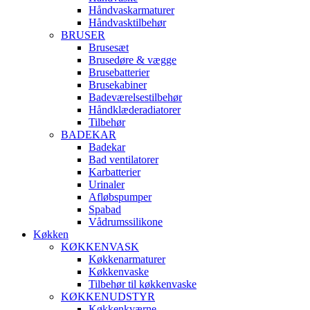
Håndvaskarmaturer
Håndvasktilbehør
BRUSER
Brusesæt
Brusedøre & vægge
Brusebatterier
Brusekabiner
Badeværelsestilbehør
Håndklæderadiatorer
Tilbehør
BADEKAR
Badekar
Bad ventilatorer
Karbatterier
Urinaler
Afløbspumper
Spabad
Vådrumssilikone
Køkken
KØKKENVASK
Køkkenarmaturer
Køkkenvaske
Tilbehør til køkkenvaske
KØKKENUDSTYR
Køkkenkværne