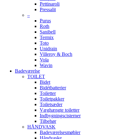
Pettinaroli
Pressalit
–
Purus
Roth
Sanibell
Termix
Toto
Unidrain
Villeroy & Boch
Vola
Wavin
Badeværelse
TOILET
Bidet
Bidétbatterier
Toiletter
Toiletpakker
Toiletsæder
Væghængte toiletter
Indbygningscisterner
Tilbehør
HÅNDVASK
Badeværelsesmøbler
Håndvaske