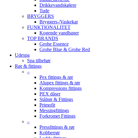
Drikkevandskølere
Tude
BRYGGERS
Bryggers-/Vaskekar
FUNKTIONALITET
Kogende vandhaner
TOP BRANDS
Grohe Essence
Grohe Blue & Grohe Red
Udespa
Spa tilbehør
Rør & fittings
–
Pex fittings & rør
Alupex fittings & rør
Kompressions fittings
PEX dåser
Stålrør & Fittings
Primofit
Messingfittings
Forkromet Fittings
–
Pressfittings & rør
Kobberrør