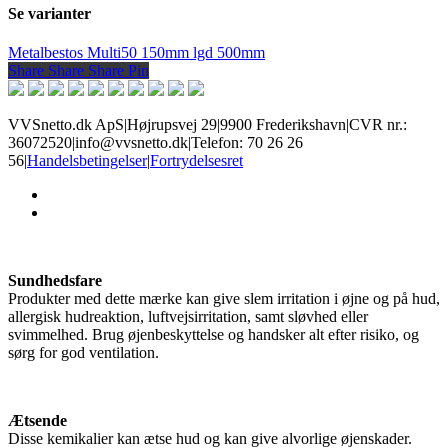
Se varianter
Metalbestos Multi50 150mm lgd 500mm
Share
Share
Share
Share
Pin
VVSnetto.dk ApS
|
Højrupsvej 29
|
9900 Frederikshavn
|
CVR nr.:
36072520
|
info@vvsnetto.dk
|
Telefon: 70 26 26
56
|
Handelsbetingelser
|
Fortrydelsesret
facebook
youtube
Sundhedsfare
Produkter med dette mærke kan give slem irritation i øjne og på hud,
allergisk hudreaktion, luftvejsirritation, samt sløvhed eller
svimmelhed. Brug øjenbeskyttelse og handsker alt efter risiko, og
sørg for god ventilation.
Ætsende
Disse kemikalier kan ætse hud og kan give alvorlige øjenskader.