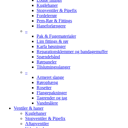
Lodde fittings
Kuglehaner
Stopventiler & Pipefix
Fordelerrør
Pem-Rør & Fittings
Haneforlængere
–
Pak & Fugematerialer
Lim fittings & rør
Karfa bøsninger
Reparationsklemmer og bandagemuffer
Spændebånd
Rørpaneler
Tilslutningsslanger
–
Armeret slange
Rørophæng
Rosetter
Flangepakninger
Tagrender og tag
Vandmålere
Ventiler & haner
Kuglehaner
Stopventiler & Pipefix
Aftapventiler