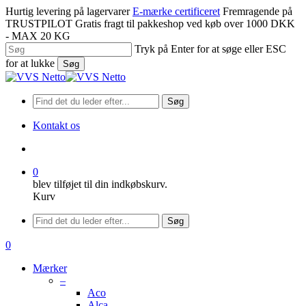
Spring
Hurtig levering på lagervarer
E-mærke certificeret
Fremragende på
til
TRUSTPILOT
Gratis fragt til pakkeshop ved køb over 1000 DKK
hovedindhold
- MAX 20 KG
Tryk på Enter for at søge eller ESC
for at lukke
Søg
Luk
søgning
Søg
Kontakt os
søge
0
blev tilføjet til din indkøbskurv.
Kurv
Menu
Søg
søge
0
Menu
Mærker
–
Aco
Alca