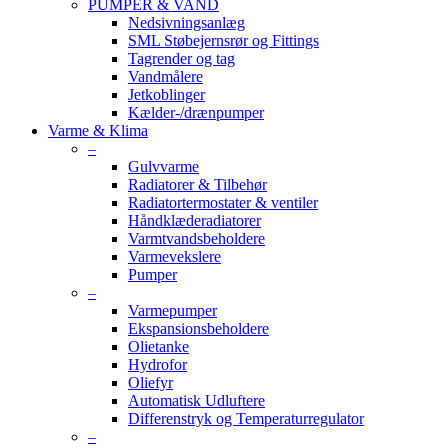
PUMPER & VAND
Nedsivningsanlæg
SML Støbejernsrør og Fittings
Tagrender og tag
Vandmålere
Jetkoblinger
Kælder-/drænpumper
Varme & Klima
–
Gulvvarme
Radiatorer & Tilbehør
Radiatortermostater & ventiler
Håndklæderadiatorer
Varmtvandsbeholdere
Varmevekslere
Pumper
–
Varmepumper
Ekspansionsbeholdere
Olietanke
Hydrofor
Oliefyr
Automatisk Udluftere
Differenstryk og Temperaturregulator
–