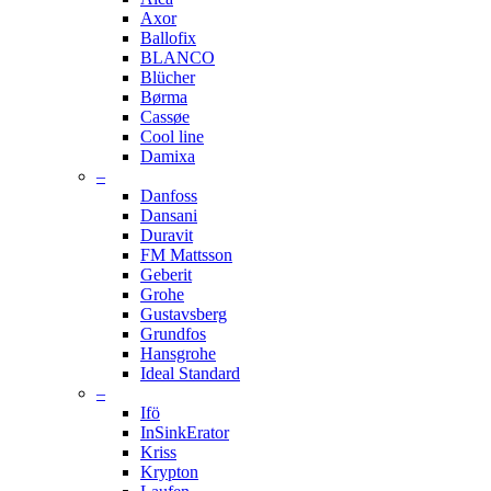
Axor
Ballofix
BLANCO
Blücher
Børma
Cassøe
Cool line
Damixa
–
Danfoss
Dansani
Duravit
FM Mattsson
Geberit
Grohe
Gustavsberg
Grundfos
Hansgrohe
Ideal Standard
–
Ifö
InSinkErator
Kriss
Krypton