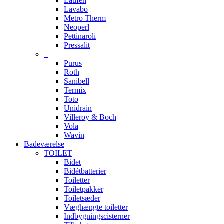
Laufen
Lavabo
Metro Therm
Neoperl
Pettinaroli
Pressalit
–
Purus
Roth
Sanibell
Termix
Toto
Unidrain
Villeroy & Boch
Vola
Wavin
Badeværelse
TOILET
Bidet
Bidétbatterier
Toiletter
Toiletpakker
Toiletsæder
Væghængte toiletter
Indbygningscisterner