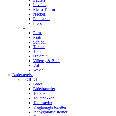
Laufen
Lavabo
Metro Therm
Neoperl
Pettinaroli
Pressalit
–
Purus
Roth
Sanibell
Termix
Toto
Unidrain
Villeroy & Boch
Vola
Wavin
Badeværelse
TOILET
Bidet
Bidétbatterier
Toiletter
Toiletpakker
Toiletsæder
Væghængte toiletter
Indbygningscisterner