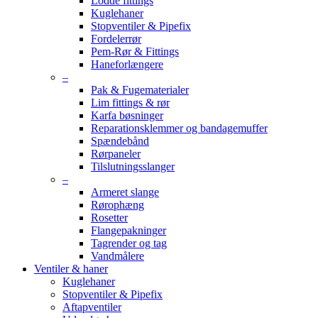
Lodde fittings
Kuglehaner
Stopventiler & Pipefix
Fordelerrør
Pem-Rør & Fittings
Haneforlængere
–
Pak & Fugematerialer
Lim fittings & rør
Karfa bøsninger
Reparationsklemmer og bandagemuffer
Spændebånd
Rørpaneler
Tilslutningsslanger
–
Armeret slange
Rørophæng
Rosetter
Flangepakninger
Tagrender og tag
Vandmålere
Ventiler & haner
Kuglehaner
Stopventiler & Pipefix
Aftapventiler