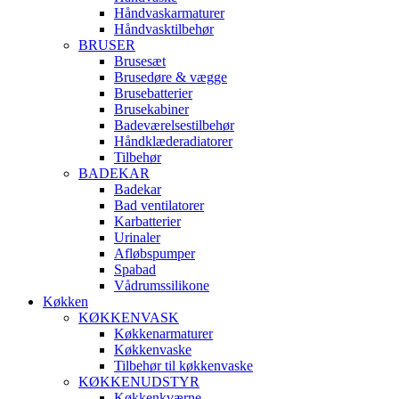
Håndvaskarmaturer
Håndvasktilbehør
BRUSER
Brusesæt
Brusedøre & vægge
Brusebatterier
Brusekabiner
Badeværelsestilbehør
Håndklæderadiatorer
Tilbehør
BADEKAR
Badekar
Bad ventilatorer
Karbatterier
Urinaler
Afløbspumper
Spabad
Vådrumssilikone
Køkken
KØKKENVASK
Køkkenarmaturer
Køkkenvaske
Tilbehør til køkkenvaske
KØKKENUDSTYR
Køkkenkværne