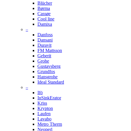
Blücher
Børma
Cassøe
Cool line
Damixa
–
Danfoss
Dansani
Duravit
FM Mattsson
Geberit
Grohe
Gustavsberg
Grundfos
Hansgrohe
Ideal Standard
–
Ifö
InSinkErator
Kriss
Krypton
Laufen
Lavabo
Metro Therm
Neoperl