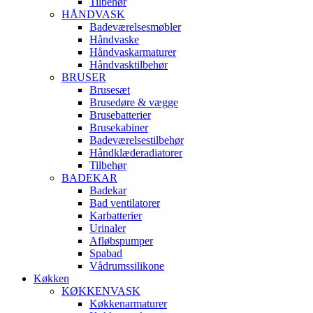
Tilbehør
HÅNDVASK
Badeværelsesmøbler
Håndvaske
Håndvaskarmaturer
Håndvasktilbehør
BRUSER
Brusesæt
Brusedøre & vægge
Brusebatterier
Brusekabiner
Badeværelsestilbehør
Håndklæderadiatorer
Tilbehør
BADEKAR
Badekar
Bad ventilatorer
Karbatterier
Urinaler
Afløbspumper
Spabad
Vådrumssilikone
Køkken
KØKKENVASK
Køkkenarmaturer