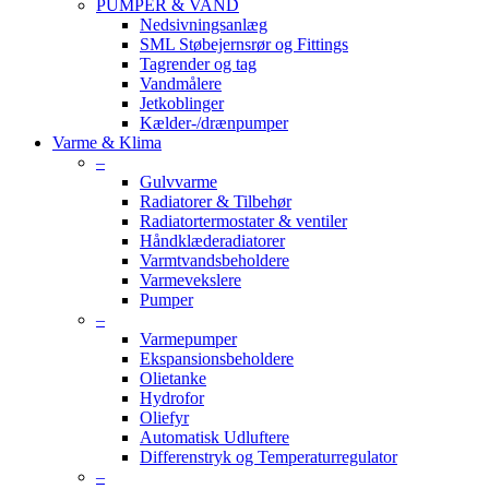
PUMPER & VAND
Nedsivningsanlæg
SML Støbejernsrør og Fittings
Tagrender og tag
Vandmålere
Jetkoblinger
Kælder-/drænpumper
Varme & Klima
–
Gulvvarme
Radiatorer & Tilbehør
Radiatortermostater & ventiler
Håndklæderadiatorer
Varmtvandsbeholdere
Varmevekslere
Pumper
–
Varmepumper
Ekspansionsbeholdere
Olietanke
Hydrofor
Oliefyr
Automatisk Udluftere
Differenstryk og Temperaturregulator
–