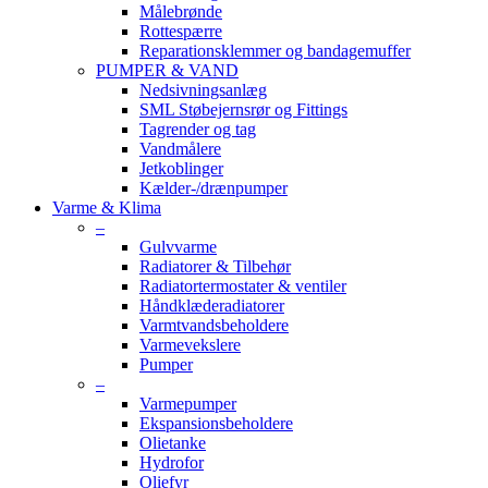
Målebrønde
Rottespærre
Reparationsklemmer og bandagemuffer
PUMPER & VAND
Nedsivningsanlæg
SML Støbejernsrør og Fittings
Tagrender og tag
Vandmålere
Jetkoblinger
Kælder-/drænpumper
Varme & Klima
–
Gulvvarme
Radiatorer & Tilbehør
Radiatortermostater & ventiler
Håndklæderadiatorer
Varmtvandsbeholdere
Varmevekslere
Pumper
–
Varmepumper
Ekspansionsbeholdere
Olietanke
Hydrofor
Oliefyr