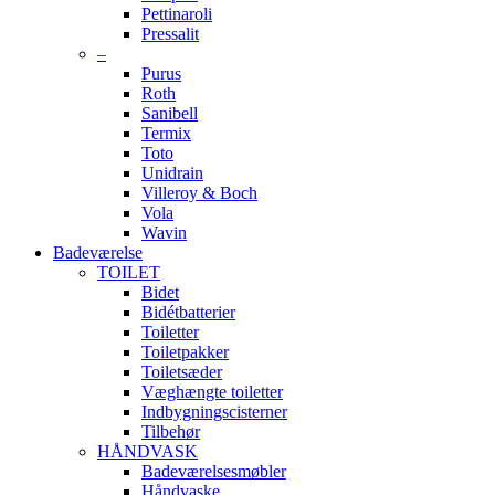
Pettinaroli
Pressalit
–
Purus
Roth
Sanibell
Termix
Toto
Unidrain
Villeroy & Boch
Vola
Wavin
Badeværelse
TOILET
Bidet
Bidétbatterier
Toiletter
Toiletpakker
Toiletsæder
Væghængte toiletter
Indbygningscisterner
Tilbehør
HÅNDVASK
Badeværelsesmøbler
Håndvaske