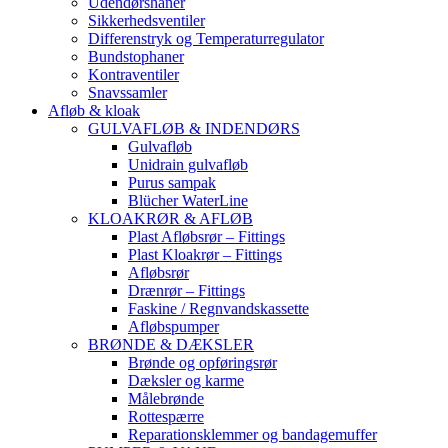
Udendørshaner
Sikkerhedsventiler
Differenstryk og Temperaturregulator
Bundstophaner
Kontraventiler
Snavssamler
Afløb & kloak
GULVAFLØB & INDENDØRS
Gulvafløb
Unidrain gulvafløb
Purus sampak
Blücher WaterLine
KLOAKRØR & AFLØB
Plast Afløbsrør – Fittings
Plast Kloakrør – Fittings
Afløbsrør
Drænrør – Fittings
Faskine / Regnvandskassette
Afløbspumper
BRØNDE & DÆKSLER
Brønde og opføringsrør
Dæksler og karme
Målebrønde
Rottespærre
Reparationsklemmer og bandagemuffer