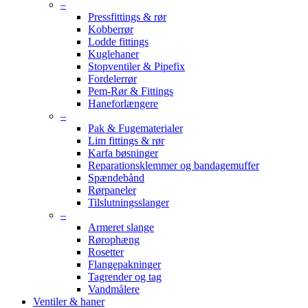
–
Pressfittings & rør
Kobberrør
Lodde fittings
Kuglehaner
Stopventiler & Pipefix
Fordelerrør
Pem-Rør & Fittings
Haneforlængere
–
Pak & Fugematerialer
Lim fittings & rør
Karfa bøsninger
Reparationsklemmer og bandagemuffer
Spændebånd
Rørpaneler
Tilslutningsslanger
–
Armeret slange
Rørophæng
Rosetter
Flangepakninger
Tagrender og tag
Vandmålere
Ventiler & haner