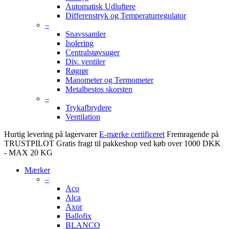
Automatisk Udluftere
Differenstryk og Temperaturregulator
–
Snavssamler
Isolering
Centralstøvsuger
Div. ventiler
Røgrør
Manometer og Termometer
Metalbestos skorsten
–
Trykafbrydere
Ventilation
Hurtig levering på lagervarer
E-mærke certificeret
Fremragende på
TRUSTPILOT
Gratis fragt til pakkeshop ved køb over 1000 DKK
- MAX 20 KG
Mærker
–
Aco
Alca
Axor
Ballofix
BLANCO