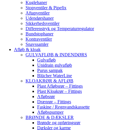
Kuglehaner
Stopventiler & Pipefix
Aftapventiler
Udendørshaner
Sikkerhedsventiler
Differenstryk og Temperaturregulator
Bundstophaner
Kontraventiler
Snavssamler
Afløb & kloak
GULVAFLØB & INDENDØRS
Gulvafløb
Unidrain gulvafløb
Purus sampak
Blücher WaterLine
KLOAKRØR & AFLØB
Plast Afløbsrør – Fittings
Plast Kloakrør – Fittings
Afløbsrør
Drænrør – Fittings
Faskine / Regnvandskassette
Afløbspumper
BRØNDE & DÆKSLER
Brønde og opføringsrør
Dæksler og karme