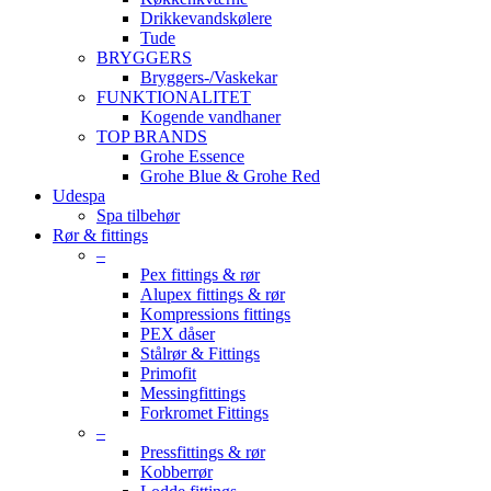
Drikkevandskølere
Tude
BRYGGERS
Bryggers-/Vaskekar
FUNKTIONALITET
Kogende vandhaner
TOP BRANDS
Grohe Essence
Grohe Blue & Grohe Red
Udespa
Spa tilbehør
Rør & fittings
–
Pex fittings & rør
Alupex fittings & rør
Kompressions fittings
PEX dåser
Stålrør & Fittings
Primofit
Messingfittings
Forkromet Fittings
–
Pressfittings & rør
Kobberrør