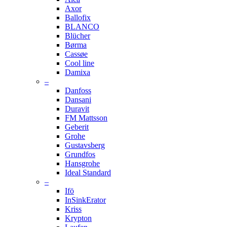
Axor
Ballofix
BLANCO
Blücher
Børma
Cassøe
Cool line
Damixa
–
Danfoss
Dansani
Duravit
FM Mattsson
Geberit
Grohe
Gustavsberg
Grundfos
Hansgrohe
Ideal Standard
–
Ifö
InSinkErator
Kriss
Krypton