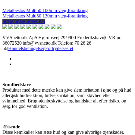
Metalbestos Multi50 100mm væg-forankring
Metalbestos Multi50 130mm væg-forankring
Share
Share
Share
Share
Pin
VVSnetto.dk ApS
|
Højrupsvej 29
|
9900 Frederikshavn
|
CVR nr.:
36072520
|
info@vvsnetto.dk
|
Telefon: 70 26 26
56
|
Handelsbetingelser
|
Fortrydelsesret
facebook
youtube
Sundhedsfare
Produkter med dette mærke kan give slem irritation i øjne og på hud,
allergisk hudreaktion, luftvejsirritation, samt sløvhed eller
svimmelhed. Brug øjenbeskyttelse og handsker alt efter risiko, og
sørg for god ventilation.
Ætsende
Disse kemikalier kan ætse hud og kan give alvorlige øjenskader.