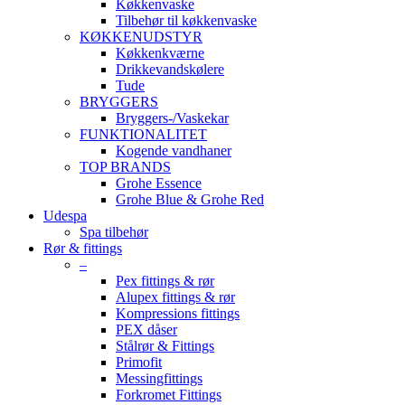
Køkkenvaske
Tilbehør til køkkenvaske
KØKKENUDSTYR
Køkkenkværne
Drikkevandskølere
Tude
BRYGGERS
Bryggers-/Vaskekar
FUNKTIONALITET
Kogende vandhaner
TOP BRANDS
Grohe Essence
Grohe Blue & Grohe Red
Udespa
Spa tilbehør
Rør & fittings
–
Pex fittings & rør
Alupex fittings & rør
Kompressions fittings
PEX dåser
Stålrør & Fittings
Primofit
Messingfittings
Forkromet Fittings