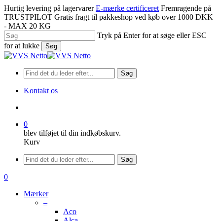
Spring
Hurtig levering på lagervarer
E-mærke certificeret
Fremragende på
til
TRUSTPILOT
Gratis fragt til pakkeshop ved køb over 1000 DKK
hovedindhold
- MAX 20 KG
Tryk på Enter for at søge eller ESC
for at lukke
Søg
Luk
søgning
Søg
Kontakt os
søge
0
blev tilføjet til din indkøbskurv.
Kurv
Menu
Søg
søge
0
Menu
Mærker
–
Aco
Alca