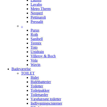
Laufen
Lavabo
Metro Therm
Neoperl
Pettinaroli
Pressalit
–
Purus
Roth
Sanibell
Termix
Toto
Unidrain
Villeroy & Boch
Vola
Wavin
Badeværelse
TOILET
Bidet
Bidétbatterier
Toiletter
Toiletpakker
Toiletsæder
Væghængte toiletter
Indbygningscisterner