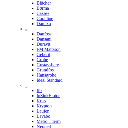
Blücher
Børma
Cassøe
Cool line
Damixa
–
Danfoss
Dansani
Duravit
FM Mattsson
Geberit
Grohe
Gustavsberg
Grundfos
Hansgrohe
Ideal Standard
–
Ifö
InSinkErator
Kriss
Krypton
Laufen
Lavabo
Metro Therm
Neoperl