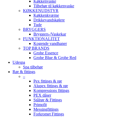
Køkkenvaske
Tilbehør til køkkenvaske
KØKKENUDSTYR
Køkkenkværne
Drikkevandskølere
Tude
BRYGGERS
Bryggers-/Vaskekar
FUNKTIONALITET
Kogende vandhaner
TOP BRANDS
Grohe Essence
Grohe Blue & Grohe Red
Udespa
Spa tilbehør
Rør & fittings
–
Pex fittings & rør
Alupex fittings & rør
Kompressions fittings
PEX dåser
Stålrør & Fittings
Primofit
Messingfittings
Forkromet Fittings