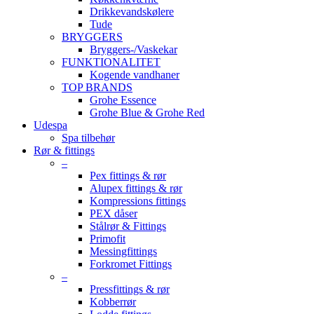
Drikkevandskølere
Tude
BRYGGERS
Bryggers-/Vaskekar
FUNKTIONALITET
Kogende vandhaner
TOP BRANDS
Grohe Essence
Grohe Blue & Grohe Red
Udespa
Spa tilbehør
Rør & fittings
–
Pex fittings & rør
Alupex fittings & rør
Kompressions fittings
PEX dåser
Stålrør & Fittings
Primofit
Messingfittings
Forkromet Fittings
–
Pressfittings & rør
Kobberrør