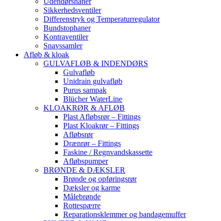
Udendørshaner
Sikkerhedsventiler
Differenstryk og Temperaturregulator
Bundstophaner
Kontraventiler
Snavssamler
Afløb & kloak
GULVAFLØB & INDENDØRS
Gulvafløb
Unidrain gulvafløb
Purus sampak
Blücher WaterLine
KLOAKRØR & AFLØB
Plast Afløbsrør – Fittings
Plast Kloakrør – Fittings
Afløbsrør
Drænrør – Fittings
Faskine / Regnvandskassette
Afløbspumper
BRØNDE & DÆKSLER
Brønde og opføringsrør
Dæksler og karme
Målebrønde
Rottespærre
Reparationsklemmer og bandagemuffer