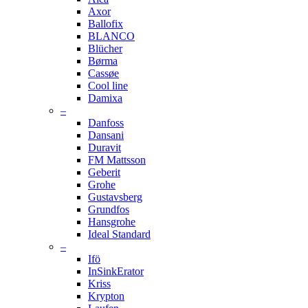
Axor
Ballofix
BLANCO
Blücher
Børma
Cassøe
Cool line
Damixa
–
Danfoss
Dansani
Duravit
FM Mattsson
Geberit
Grohe
Gustavsberg
Grundfos
Hansgrohe
Ideal Standard
–
Ifö
InSinkErator
Kriss
Krypton