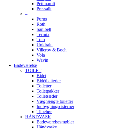
Pettinaroli
Pressalit
–
Purus
Roth
Sanibell
Termix
Toto
Unidrain
Villeroy & Boch
Vola
Wavin
Badeværelse
TOILET
Bidet
Bidétbatterier
Toiletter
Toiletpakker
Toiletsæder
Væghængte toiletter
Indbygningscisterner
Tilbehør
HÅNDVASK
Badeværelsesmøbler
Håndvaske