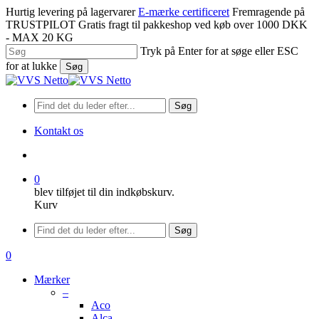
Spring
Hurtig levering på lagervarer
E-mærke certificeret
Fremragende på
til
TRUSTPILOT
Gratis fragt til pakkeshop ved køb over 1000 DKK
hovedindhold
- MAX 20 KG
Tryk på Enter for at søge eller ESC
for at lukke
Søg
Luk
søgning
Søg
Kontakt os
søge
0
blev tilføjet til din indkøbskurv.
Kurv
Menu
Søg
søge
0
Menu
Mærker
–
Aco
Alca