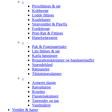
–
Pressfittings & rør
Kobberrør
Lodde fittings
Kuglehaner
Stopventiler & Pipefix
Fordelerrør
Pem-Rør & Fittings
Haneforlængere
–
Pak & Fugematerialer
Lim fittings & rør
Karfa bøsninger
Reparationsklemmer og bandagemuffer
Spændebånd
Rørpaneler
Tilslutningsslanger
–
Armeret slange
Rørophæng
Rosetter
Flangepakninger
Tagrender og tag
Vandmålere
Ventiler & haner