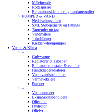
Målebrønde
Rottespærre
Reparationsklemmer og bandagemuffer
PUMPER & VAND
Nedsivningsanlæg
SML Støbejernsrør og Fittings
Tagrender og tag
Vandmålere
Jetkoblinger
Kælder-/drænpumper
Varme & Klima
–
Gulvvarme
Radiatorer & Tilbehør
Radiatortermostater & ventiler
Håndklæderadiatorer
Varmtvandsbeholdere
Varmevekslere
Pumper
–
Varmepumper
Ekspansionsbeholdere
Olietanke
Hydrofor
Oliefyr