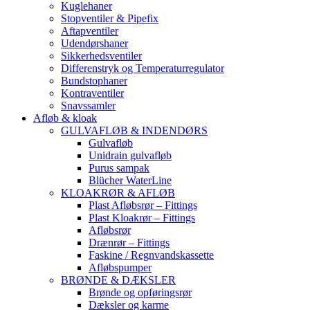
Kuglehaner
Stopventiler & Pipefix
Aftapventiler
Udendørshaner
Sikkerhedsventiler
Differenstryk og Temperaturregulator
Bundstophaner
Kontraventiler
Snavssamler
Afløb & kloak
GULVAFLØB & INDENDØRS
Gulvafløb
Unidrain gulvafløb
Purus sampak
Blücher WaterLine
KLOAKRØR & AFLØB
Plast Afløbsrør – Fittings
Plast Kloakrør – Fittings
Afløbsrør
Drænrør – Fittings
Faskine / Regnvandskassette
Afløbspumper
BRØNDE & DÆKSLER
Brønde og opføringsrør
Dæksler og karme