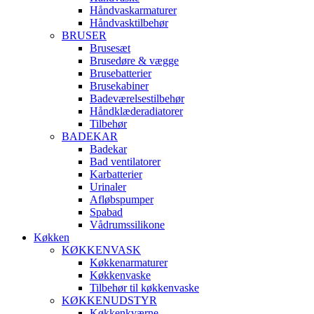
Håndvaskarmaturer
Håndvasktilbehør
BRUSER
Brusesæt
Brusedøre & vægge
Brusebatterier
Brusekabiner
Badeværelsestilbehør
Håndklæderadiatorer
Tilbehør
BADEKAR
Badekar
Bad ventilatorer
Karbatterier
Urinaler
Afløbspumper
Spabad
Vådrumssilikone
Køkken
KØKKENVASK
Køkkenarmaturer
Køkkenvaske
Tilbehør til køkkenvaske
KØKKENUDSTYR
Køkkenkværne