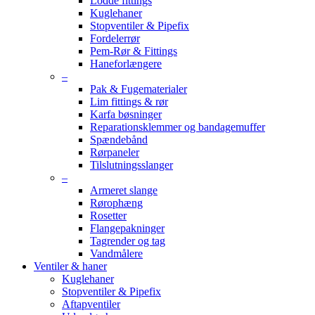
Lodde fittings
Kuglehaner
Stopventiler & Pipefix
Fordelerrør
Pem-Rør & Fittings
Haneforlængere
–
Pak & Fugematerialer
Lim fittings & rør
Karfa bøsninger
Reparationsklemmer og bandagemuffer
Spændebånd
Rørpaneler
Tilslutningsslanger
–
Armeret slange
Rørophæng
Rosetter
Flangepakninger
Tagrender og tag
Vandmålere
Ventiler & haner
Kuglehaner
Stopventiler & Pipefix
Aftapventiler