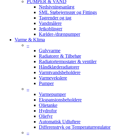
PUMPER & VAND
Nedsivningsanlæg
SML Støbejernsrør og Fittings
Tagrender og tag
Vandmålere
Jetkoblinger
Kælder-/drænpumper
Varme & Klima
–
Gulvvarme
Radiatorer & Tilbehør
Radiatortermostater & ventiler
Håndklæderadiatorer
Varmtvandsbeholdere
Varmevekslere
Pumper
–
Varmepumper
Ekspansionsbeholdere
Olietanke
Hydrofor
Oliefyr
Automatisk Udluftere
Differenstryk og Temperaturregulator
–