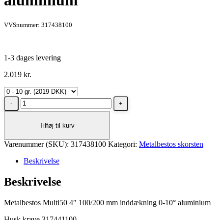
aluminium
VVSnummer: 317438100
1-3 dages levering
2.019
kr.
Metalbestos
Multi50
4"
Tilføj til kurv
100/200
mm
Varenummer (SKU):
inddækning
317438100
Kategori:
Metalbestos skorsten
0-
Beskrivelse
10°
aluminium
Beskrivelse
antal
Metalbestos Multi50 4″ 100/200 mm inddækning 0-10° aluminium
Husk krave 317441100