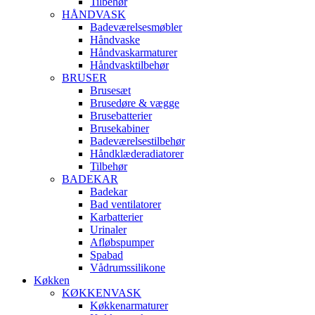
Tilbehør
HÅNDVASK
Badeværelsesmøbler
Håndvaske
Håndvaskarmaturer
Håndvasktilbehør
BRUSER
Brusesæt
Brusedøre & vægge
Brusebatterier
Brusekabiner
Badeværelsestilbehør
Håndklæderadiatorer
Tilbehør
BADEKAR
Badekar
Bad ventilatorer
Karbatterier
Urinaler
Afløbspumper
Spabad
Vådrumssilikone
Køkken
KØKKENVASK
Køkkenarmaturer