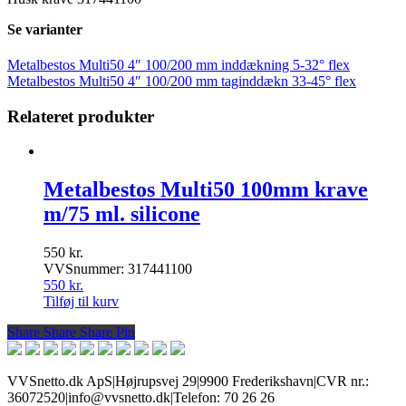
Se varianter
Metalbestos Multi50 4″ 100/200 mm inddækning 5-32° flex
Metalbestos Multi50 4″ 100/200 mm taginddækn 33-45° flex
Relateret produkter
Metalbestos Multi50 100mm krave
m/75 ml. silicone
550
kr.
VVSnummer: 317441100
550
kr.
Tilføj til kurv
Share
Share
Share
Share
Pin
VVSnetto.dk ApS
|
Højrupsvej 29
|
9900 Frederikshavn
|
CVR nr.:
36072520
|
info@vvsnetto.dk
|
Telefon: 70 26 26