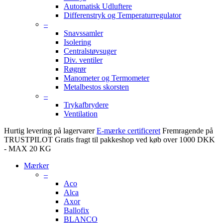
Automatisk Udluftere
Differenstryk og Temperaturregulator
–
Snavssamler
Isolering
Centralstøvsuger
Div. ventiler
Røgrør
Manometer og Termometer
Metalbestos skorsten
–
Trykafbrydere
Ventilation
Hurtig levering på lagervarer
E-mærke certificeret
Fremragende på
TRUSTPILOT
Gratis fragt til pakkeshop ved køb over 1000 DKK
- MAX 20 KG
Mærker
–
Aco
Alca
Axor
Ballofix
BLANCO