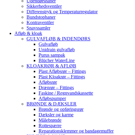
Udendørshaner
Sikkerhedsventiler
Differenstryk og Temperaturregulator
Bundstophaner
Kontraventiler
Snavssamler
Afløb & kloak
GULVAFLØB & INDENDØRS
Gulvafløb
Unidrain gulvafløb
Purus sampak
Blücher WaterLine
KLOAKRØR & AFLØB
Plast Afløbsrør – Fittings
Plast Kloakrør – Fittings
Afløbsrør
Drænrør – Fittings
Faskine / Regnvandskassette
Afløbspumper
BRØNDE & DÆKSLER
Brønde og opføringsrør
Dæksler og karme
Målebrønde
Rottespærre
Reparationsklemmer og bandagemuffer