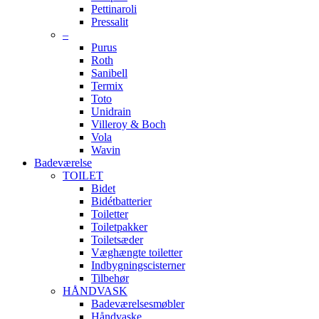
Pettinaroli
Pressalit
–
Purus
Roth
Sanibell
Termix
Toto
Unidrain
Villeroy & Boch
Vola
Wavin
Badeværelse
TOILET
Bidet
Bidétbatterier
Toiletter
Toiletpakker
Toiletsæder
Væghængte toiletter
Indbygningscisterner
Tilbehør
HÅNDVASK
Badeværelsesmøbler
Håndvaske