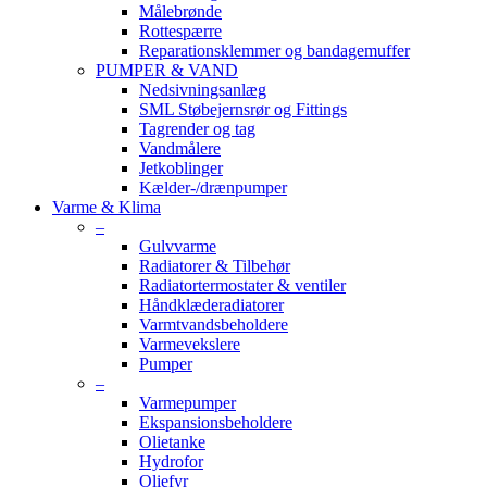
Målebrønde
Rottespærre
Reparationsklemmer og bandagemuffer
PUMPER & VAND
Nedsivningsanlæg
SML Støbejernsrør og Fittings
Tagrender og tag
Vandmålere
Jetkoblinger
Kælder-/drænpumper
Varme & Klima
–
Gulvvarme
Radiatorer & Tilbehør
Radiatortermostater & ventiler
Håndklæderadiatorer
Varmtvandsbeholdere
Varmevekslere
Pumper
–
Varmepumper
Ekspansionsbeholdere
Olietanke
Hydrofor
Oliefyr