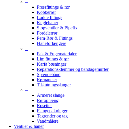
–
Pressfittings & rør
Kobberrør
Lodde fittings
Kuglehaner
Stopventiler & Pipefix
Fordelerrør
Pem-Rør & Fittings
Haneforlængere
–
Pak & Fugematerialer
Lim fittings & rør
Karfa bøsninger
Reparationsklemmer og bandagemuffer
Spændebånd
Rørpaneler
Tilslutningsslanger
–
Armeret slange
Rørophæng
Rosetter
Flangepakninger
Tagrender og tag
Vandmålere
Ventiler & haner