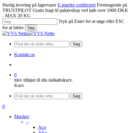
Spring
Hurtig levering på lagervarer
E-mærke certificeret
Fremragende på
til
TRUSTPILOT
Gratis fragt til pakkeshop ved køb over 1000 DKK
hovedindhold
- MAX 20 KG
Tryk på Enter for at søge eller ESC
for at lukke
Søg
Luk
søgning
Søg
Kontakt os
søge
0
blev tilføjet til din indkøbskurv.
Kurv
Menu
Søg
søge
0
Menu
Mærker
–
Aco
Alca