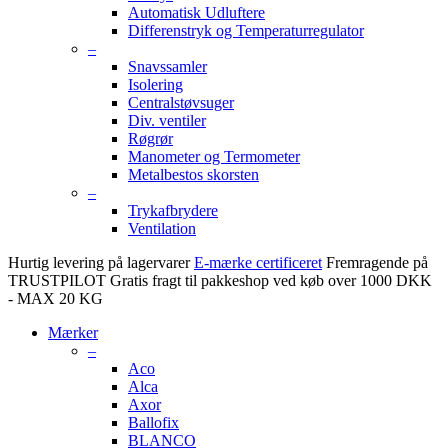
Automatisk Udluftere
Differenstryk og Temperaturregulator
–
Snavssamler
Isolering
Centralstøvsuger
Div. ventiler
Røgrør
Manometer og Termometer
Metalbestos skorsten
–
Trykafbrydere
Ventilation
Hurtig levering på lagervarer
E-mærke certificeret
Fremragende på
TRUSTPILOT
Gratis fragt til pakkeshop ved køb over 1000 DKK
- MAX 20 KG
Mærker
–
Aco
Alca
Axor
Ballofix
BLANCO