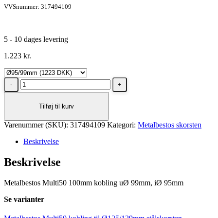
VVSnummer: 317494109
5 - 10 dages levering
1.223
kr.
Metalbestos
Multi50
kobling
Tilføj til kurv
til
Ø95/99mm
Varenummer (SKU):
stålskorsten
317494109
Kategori:
Metalbestos skorsten
antal
Beskrivelse
Beskrivelse
Metalbestos Multi50 100mm kobling uØ 99mm, iØ 95mm
Se varianter