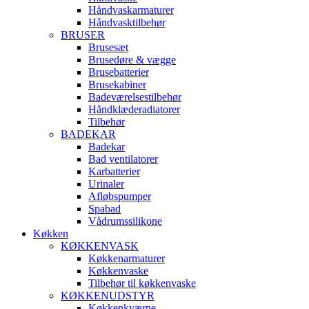
Håndvaskarmaturer
Håndvasktilbehør
BRUSER
Brusesæt
Brusedøre & vægge
Brusebatterier
Brusekabiner
Badeværelsestilbehør
Håndklæderadiatorer
Tilbehør
BADEKAR
Badekar
Bad ventilatorer
Karbatterier
Urinaler
Afløbspumper
Spabad
Vådrumssilikone
Køkken
KØKKENVASK
Køkkenarmaturer
Køkkenvaske
Tilbehør til køkkenvaske
KØKKENUDSTYR
Køkkenkværne