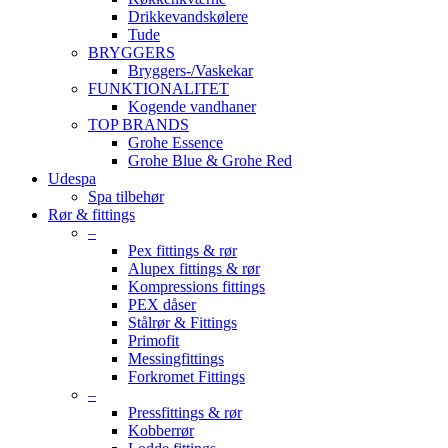
Drikkevandskølere
Tude
BRYGGERS
Bryggers-/Vaskekar
FUNKTIONALITET
Kogende vandhaner
TOP BRANDS
Grohe Essence
Grohe Blue & Grohe Red
Udespa
Spa tilbehør
Rør & fittings
–
Pex fittings & rør
Alupex fittings & rør
Kompressions fittings
PEX dåser
Stålrør & Fittings
Primofit
Messingfittings
Forkromet Fittings
–
Pressfittings & rør
Kobberrør