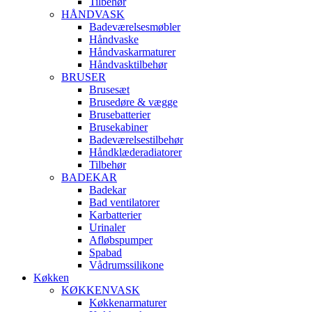
Tilbehør
HÅNDVASK
Badeværelsesmøbler
Håndvaske
Håndvaskarmaturer
Håndvasktilbehør
BRUSER
Brusesæt
Brusedøre & vægge
Brusebatterier
Brusekabiner
Badeværelsestilbehør
Håndklæderadiatorer
Tilbehør
BADEKAR
Badekar
Bad ventilatorer
Karbatterier
Urinaler
Afløbspumper
Spabad
Vådrumssilikone
Køkken
KØKKENVASK
Køkkenarmaturer