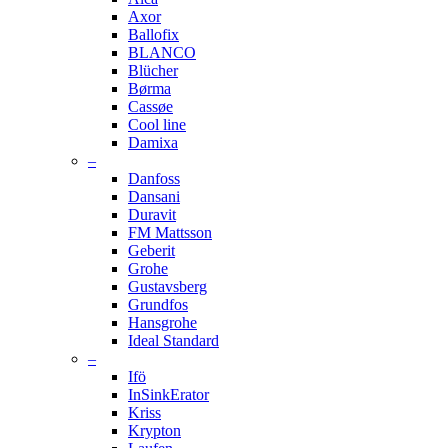
Axor
Ballofix
BLANCO
Blücher
Børma
Cassøe
Cool line
Damixa
–
Danfoss
Dansani
Duravit
FM Mattsson
Geberit
Grohe
Gustavsberg
Grundfos
Hansgrohe
Ideal Standard
–
Ifö
InSinkErator
Kriss
Krypton