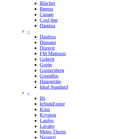
Blücher
Børma
Cassøe
Cool line
Damixa
–
Danfoss
Dansani
Duravit
FM Mattsson
Geberit
Grohe
Gustavsberg
Grundfos
Hansgrohe
Ideal Standard
–
Ifö
InSinkErator
Kriss
Krypton
Laufen
Lavabo
Metro Therm
Neoperl