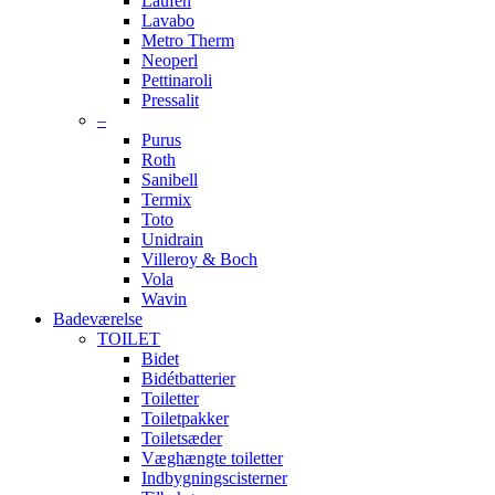
Laufen
Lavabo
Metro Therm
Neoperl
Pettinaroli
Pressalit
–
Purus
Roth
Sanibell
Termix
Toto
Unidrain
Villeroy & Boch
Vola
Wavin
Badeværelse
TOILET
Bidet
Bidétbatterier
Toiletter
Toiletpakker
Toiletsæder
Væghængte toiletter
Indbygningscisterner