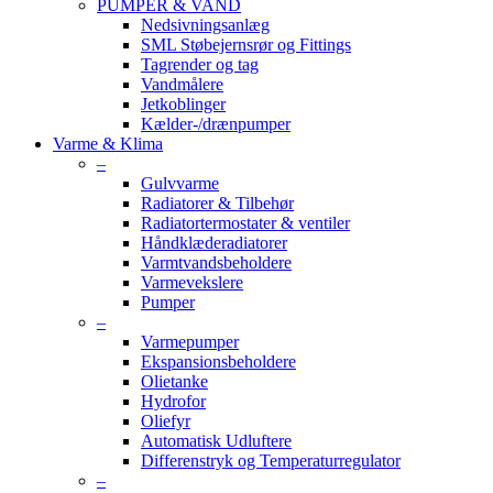
PUMPER & VAND
Nedsivningsanlæg
SML Støbejernsrør og Fittings
Tagrender og tag
Vandmålere
Jetkoblinger
Kælder-/drænpumper
Varme & Klima
–
Gulvvarme
Radiatorer & Tilbehør
Radiatortermostater & ventiler
Håndklæderadiatorer
Varmtvandsbeholdere
Varmevekslere
Pumper
–
Varmepumper
Ekspansionsbeholdere
Olietanke
Hydrofor
Oliefyr
Automatisk Udluftere
Differenstryk og Temperaturregulator
–