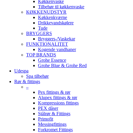
Køkkenvaske
Tilbehør til køkkenvaske
KØKKENUDSTYR
Køkkenkværne
Drikkevandskølere
Tude
BRYGGERS
Bryggers-/Vaskekar
FUNKTIONALITET
Kogende vandhaner
TOP BRANDS
Grohe Essence
Grohe Blue & Grohe Red
Udespa
Spa tilbehør
Rør & fittings
–
Pex fittings & rør
Alupex fittings & rør
Kompressions fittings
PEX dåser
Stålrør & Fittings
Primofit
Messingfittings
Forkromet Fittings