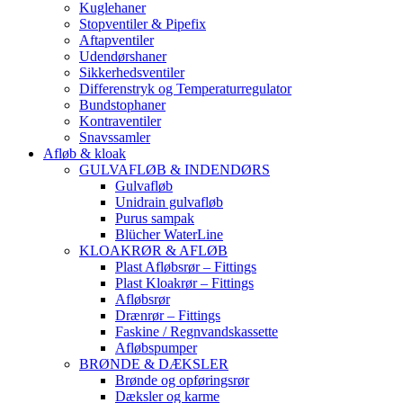
Kuglehaner
Stopventiler & Pipefix
Aftapventiler
Udendørshaner
Sikkerhedsventiler
Differenstryk og Temperaturregulator
Bundstophaner
Kontraventiler
Snavssamler
Afløb & kloak
GULVAFLØB & INDENDØRS
Gulvafløb
Unidrain gulvafløb
Purus sampak
Blücher WaterLine
KLOAKRØR & AFLØB
Plast Afløbsrør – Fittings
Plast Kloakrør – Fittings
Afløbsrør
Drænrør – Fittings
Faskine / Regnvandskassette
Afløbspumper
BRØNDE & DÆKSLER
Brønde og opføringsrør
Dæksler og karme