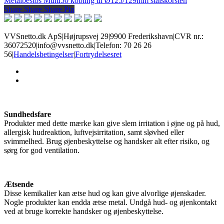
Metalbestos Multi50 kobling til Ø125/129mm stålskorsten
Share
Share
Share
Share
Pin
VVSnetto.dk ApS
|
Højrupsvej 29
|
9900 Frederikshavn
|
CVR nr.:
36072520
|
info@vvsnetto.dk
|
Telefon: 70 26 26
56
|
Handelsbetingelser
|
Fortrydelsesret
facebook
youtube
Sundhedsfare
Produkter med dette mærke kan give slem irritation i øjne og på hud,
allergisk hudreaktion, luftvejsirritation, samt sløvhed eller
svimmelhed. Brug øjenbeskyttelse og handsker alt efter risiko, og
sørg for god ventilation.
Ætsende
Disse kemikalier kan ætse hud og kan give alvorlige øjenskader.
Nogle produkter kan endda ætse metal. Undgå hud- og øjenkontakt
ved at bruge korrekte handsker og øjenbeskyttelse.