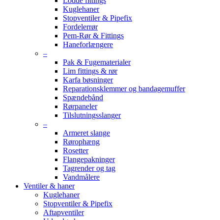
Lodde fittings
Kuglehaner
Stopventiler & Pipefix
Fordelerrør
Pem-Rør & Fittings
Haneforlængere
–
Pak & Fugematerialer
Lim fittings & rør
Karfa bøsninger
Reparationsklemmer og bandagemuffer
Spændebånd
Rørpaneler
Tilslutningsslanger
–
Armeret slange
Rørophæng
Rosetter
Flangepakninger
Tagrender og tag
Vandmålere
Ventiler & haner
Kuglehaner
Stopventiler & Pipefix
Aftapventiler