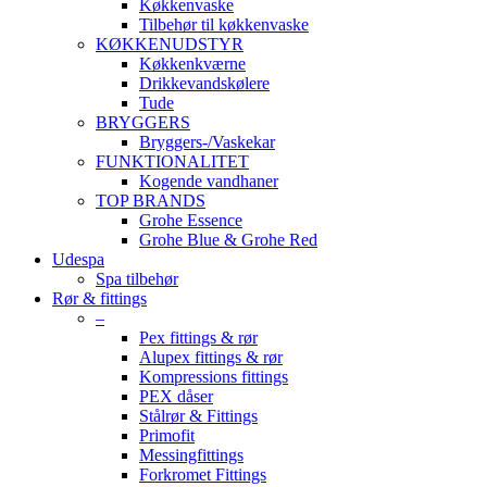
Køkkenvaske
Tilbehør til køkkenvaske
KØKKENUDSTYR
Køkkenkværne
Drikkevandskølere
Tude
BRYGGERS
Bryggers-/Vaskekar
FUNKTIONALITET
Kogende vandhaner
TOP BRANDS
Grohe Essence
Grohe Blue & Grohe Red
Udespa
Spa tilbehør
Rør & fittings
–
Pex fittings & rør
Alupex fittings & rør
Kompressions fittings
PEX dåser
Stålrør & Fittings
Primofit
Messingfittings
Forkromet Fittings