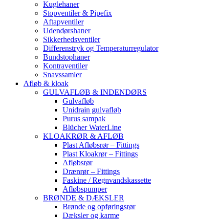
Kuglehaner
Stopventiler & Pipefix
Aftapventiler
Udendørshaner
Sikkerhedsventiler
Differenstryk og Temperaturregulator
Bundstophaner
Kontraventiler
Snavssamler
Afløb & kloak
GULVAFLØB & INDENDØRS
Gulvafløb
Unidrain gulvafløb
Purus sampak
Blücher WaterLine
KLOAKRØR & AFLØB
Plast Afløbsrør – Fittings
Plast Kloakrør – Fittings
Afløbsrør
Drænrør – Fittings
Faskine / Regnvandskassette
Afløbspumper
BRØNDE & DÆKSLER
Brønde og opføringsrør
Dæksler og karme