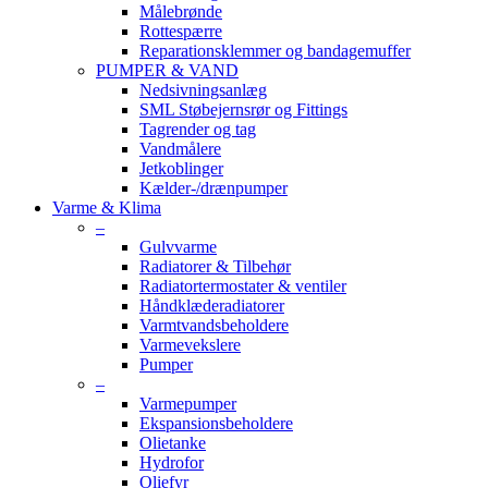
Målebrønde
Rottespærre
Reparationsklemmer og bandagemuffer
PUMPER & VAND
Nedsivningsanlæg
SML Støbejernsrør og Fittings
Tagrender og tag
Vandmålere
Jetkoblinger
Kælder-/drænpumper
Varme & Klima
–
Gulvvarme
Radiatorer & Tilbehør
Radiatortermostater & ventiler
Håndklæderadiatorer
Varmtvandsbeholdere
Varmevekslere
Pumper
–
Varmepumper
Ekspansionsbeholdere
Olietanke
Hydrofor
Oliefyr