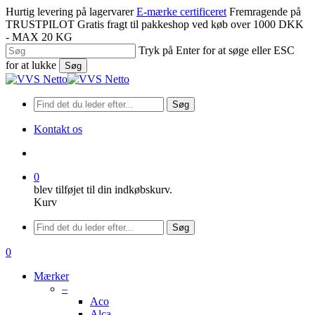
Spring
Hurtig levering på lagervarer
E-mærke certificeret
Fremragende på
til
TRUSTPILOT
Gratis fragt til pakkeshop ved køb over 1000 DKK
hovedindhold
- MAX 20 KG
Tryk på Enter for at søge eller ESC
for at lukke
Søg
Luk
søgning
Søg
Kontakt os
søge
0
blev tilføjet til din indkøbskurv.
Kurv
Menu
Søg
søge
0
Menu
Mærker
–
Aco
Alca