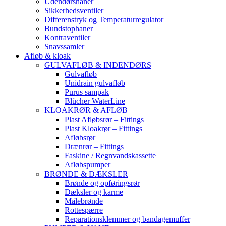
Udendørshaner
Sikkerhedsventiler
Differenstryk og Temperaturregulator
Bundstophaner
Kontraventiler
Snavssamler
Afløb & kloak
GULVAFLØB & INDENDØRS
Gulvafløb
Unidrain gulvafløb
Purus sampak
Blücher WaterLine
KLOAKRØR & AFLØB
Plast Afløbsrør – Fittings
Plast Kloakrør – Fittings
Afløbsrør
Drænrør – Fittings
Faskine / Regnvandskassette
Afløbspumper
BRØNDE & DÆKSLER
Brønde og opføringsrør
Dæksler og karme
Målebrønde
Rottespærre
Reparationsklemmer og bandagemuffer