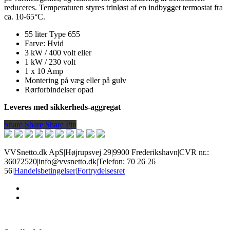
reduceres. Temperaturen styres trinløst af en indbygget termostat fra
ca. 10-65°C.
55 liter Type 655
Farve: Hvid
3 kW / 400 volt eller
1 kW / 230 volt
1 x 10 Amp
Montering på væg eller på gulv
Rørforbindelser opad
Leveres med sikkerheds-aggregat
Share
Share
Share
Share
Pin
VVSnetto.dk ApS
|
Højrupsvej 29
|
9900 Frederikshavn
|
CVR nr.:
36072520
|
info@vvsnetto.dk
|
Telefon: 70 26 26
56
|
Handelsbetingelser
|
Fortrydelsesret
facebook
youtube