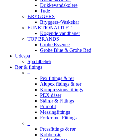
Drikkevandskølere
Tude
BRYGGERS
Bryggers-/Vaskekar
FUNKTIONALITET
Kogende vandhaner
TOP BRANDS
Grohe Essence
Grohe Blue & Grohe Red
Udespa
Spa tilbehør
Rør & fittings
–
Pex fittings & rør
Alupex fittings & rør
Kompressions fittings
PEX dåser
Stålrør & Fittings
Primofit
Messingfittings
Forkromet Fittings
–
Pressfittings & rør
Kobberrør