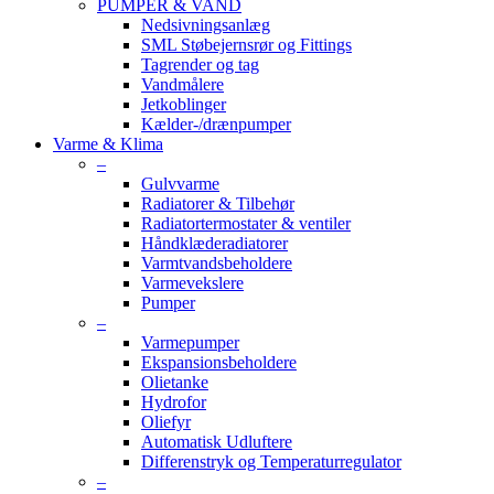
PUMPER & VAND
Nedsivningsanlæg
SML Støbejernsrør og Fittings
Tagrender og tag
Vandmålere
Jetkoblinger
Kælder-/drænpumper
Varme & Klima
–
Gulvvarme
Radiatorer & Tilbehør
Radiatortermostater & ventiler
Håndklæderadiatorer
Varmtvandsbeholdere
Varmevekslere
Pumper
–
Varmepumper
Ekspansionsbeholdere
Olietanke
Hydrofor
Oliefyr
Automatisk Udluftere
Differenstryk og Temperaturregulator
–