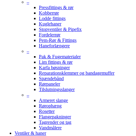
–
Pressfittings & rør
Kobberrør
Lodde fittings
Kuglehaner
Stopventiler & Pipefix
Fordelerrør
Pem-Rør & Fittings
Haneforlængere
–
Pak & Fugematerialer
Lim fittings & rør
Karfa bøsninger
Reparationsklemmer og bandagemuffer
Spændebånd
Rørpaneler
Tilslutningsslanger
–
Armeret slange
Rørophæng
Rosetter
Flangepakninger
Tagrender og tag
Vandmålere
Ventiler & haner