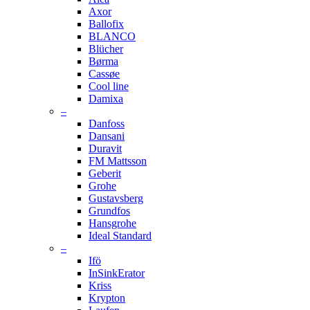
Axor
Ballofix
BLANCO
Blücher
Børma
Cassøe
Cool line
Damixa
–
Danfoss
Dansani
Duravit
FM Mattsson
Geberit
Grohe
Gustavsberg
Grundfos
Hansgrohe
Ideal Standard
–
Ifö
InSinkErator
Kriss
Krypton