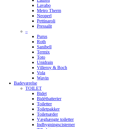
Laufen
Lavabo
Metro Therm
Neoperl
Pettinaroli
Pressalit
–
Purus
Roth
Sanibell
Termix
Toto
Unidrain
Villeroy & Boch
Vola
Wavin
Badeværelse
TOILET
Bidet
Bidétbatterier
Toiletter
Toiletpakker
Toiletsæder
Væghængte toiletter
Indbygningscisterner