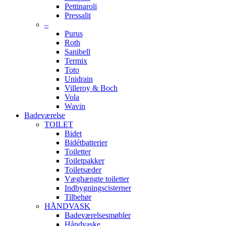
Pettinaroli
Pressalit
–
Purus
Roth
Sanibell
Termix
Toto
Unidrain
Villeroy & Boch
Vola
Wavin
Badeværelse
TOILET
Bidet
Bidétbatterier
Toiletter
Toiletpakker
Toiletsæder
Væghængte toiletter
Indbygningscisterner
Tilbehør
HÅNDVASK
Badeværelsesmøbler
Håndvaske