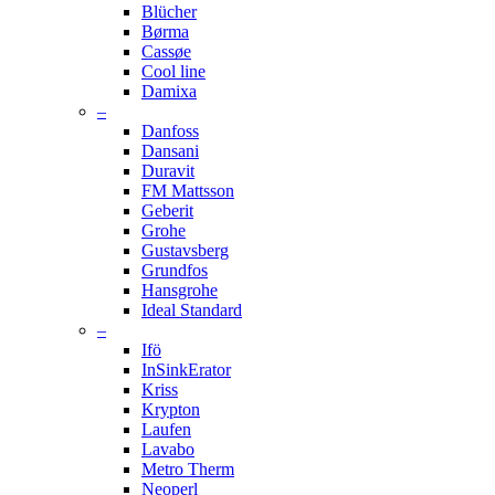
Blücher
Børma
Cassøe
Cool line
Damixa
–
Danfoss
Dansani
Duravit
FM Mattsson
Geberit
Grohe
Gustavsberg
Grundfos
Hansgrohe
Ideal Standard
–
Ifö
InSinkErator
Kriss
Krypton
Laufen
Lavabo
Metro Therm
Neoperl