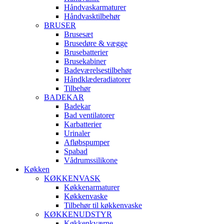
Håndvaskarmaturer
Håndvasktilbehør
BRUSER
Brusesæt
Brusedøre & vægge
Brusebatterier
Brusekabiner
Badeværelsestilbehør
Håndklæderadiatorer
Tilbehør
BADEKAR
Badekar
Bad ventilatorer
Karbatterier
Urinaler
Afløbspumper
Spabad
Vådrumssilikone
Køkken
KØKKENVASK
Køkkenarmaturer
Køkkenvaske
Tilbehør til køkkenvaske
KØKKENUDSTYR
Køkkenkværne