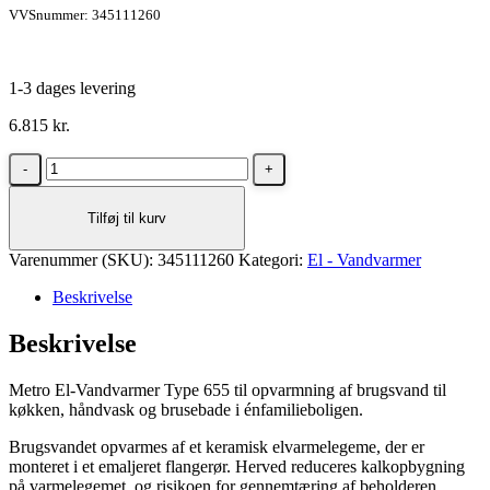
VVSnummer: 345111260
1-3 dages levering
6.815
kr.
Metro
Therm
El-
Tilføj til kurv
Vandvarmer
55
Varenummer (SKU):
liter
345111260
Kategori:
El - Vandvarmer
rør
Beskrivelse
op
antal
Beskrivelse
Metro El-Vandvarmer Type 655 til opvarmning af brugsvand til
køkken, håndvask og brusebade i énfamilieboligen.
Brugsvandet opvarmes af et keramisk elvarmelegeme, der er
monteret i et emaljeret flangerør. Herved reduceres kalkopbygning
på varmelegemet, og risikoen for gennemtæring af beholderen