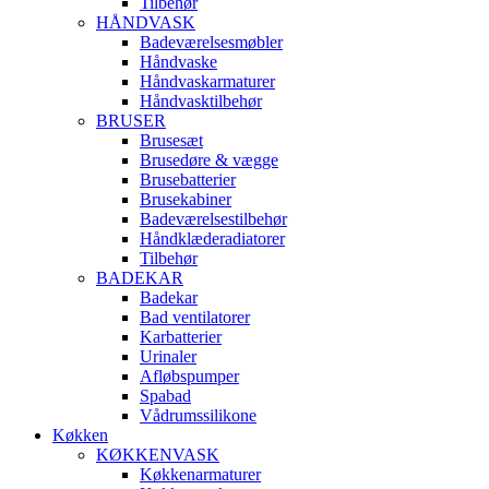
Tilbehør
HÅNDVASK
Badeværelsesmøbler
Håndvaske
Håndvaskarmaturer
Håndvasktilbehør
BRUSER
Brusesæt
Brusedøre & vægge
Brusebatterier
Brusekabiner
Badeværelsestilbehør
Håndklæderadiatorer
Tilbehør
BADEKAR
Badekar
Bad ventilatorer
Karbatterier
Urinaler
Afløbspumper
Spabad
Vådrumssilikone
Køkken
KØKKENVASK
Køkkenarmaturer