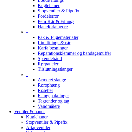
Lodde fittings
Kuglehaner
Stopventiler & Pipefix
Fordelerrør
Pem-Rør & Fittings
Haneforlængere
–
Pak & Fugematerialer
Lim fittings & rør
Karfa bøsninger
Reparationsklemmer og bandagemuffer
Spændebånd
Rørpaneler
Tilslutningsslanger
–
Armeret slange
Rørophæng
Rosetter
Flangepakninger
Tagrender og tag
Vandmålere
Ventiler & haner
Kuglehaner
Stopventiler & Pipefix
Aftapventiler