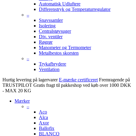
Automatisk Udluftere
Differenstryk og Temperaturregulator
–
Snavssamler
Isolering
Centralstøvsuger
Div. ventiler
Røgrør
Manometer og Termometer
Metalbestos skorsten
–
Trykafbrydere
Ventilation
Hurtig levering på lagervarer
E-mærke certificeret
Fremragende på
TRUSTPILOT
Gratis fragt til pakkeshop ved køb over 1000 DKK
- MAX 20 KG
Mærker
–
Aco
Alca
Axor
Ballofix
BLANCO