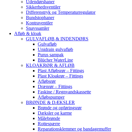
Udendørshaner
Sikkerhedsventiler
Differenstryk og Temperaturregulator
Bundstophaner
Kontraventiler
Snavssamler
Afløb & kloak
GULVAFLØB & INDENDØRS
Gulvafløb
Unidrain gulvafløb
Purus sampak
Blücher WaterLine
KLOAKRØR & AFLØB
Plast Afløbsrør – Fittings
Plast Kloakrør – Fittings
Afløbsrør
Drænrør – Fittings
Faskine / Regnvandskassette
Afløbspumper
BRØNDE & DÆKSLER
Brønde og opføringsrør
Dæksler og karme
Målebrønde
Rottespærre
Reparationsklemmer og bandagemuffer