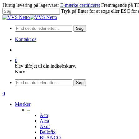
Spring
Hurtig levering på lagervarer
E-mærke certificeret
Fremragende på
til
Tryk på Enter for at søge eller ESC for 
hovedindhold
Luk
søgning
Søg
Kontakt os
søge
0
blev tilføjet til din indkøbskurv.
Kurv
Menu
Søg
søge
0
Menu
Mærker
–
Aco
Alca
Axor
Ballofix
BLANCO