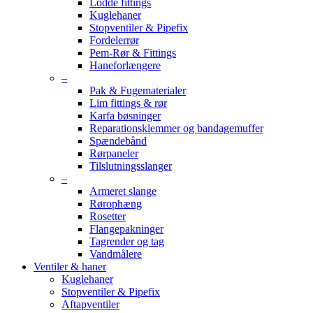
Lodde fittings
Kuglehaner
Stopventiler & Pipefix
Fordelerrør
Pem-Rør & Fittings
Haneforlængere
–
Pak & Fugematerialer
Lim fittings & rør
Karfa bøsninger
Reparationsklemmer og bandagemuffer
Spændebånd
Rørpaneler
Tilslutningsslanger
–
Armeret slange
Rørophæng
Rosetter
Flangepakninger
Tagrender og tag
Vandmålere
Ventiler & haner
Kuglehaner
Stopventiler & Pipefix
Aftapventiler