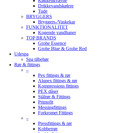
Køkkenkværne
Drikkevandskølere
Tude
BRYGGERS
Bryggers-/Vaskekar
FUNKTIONALITET
Kogende vandhaner
TOP BRANDS
Grohe Essence
Grohe Blue & Grohe Red
Udespa
Spa tilbehør
Rør & fittings
–
Pex fittings & rør
Alupex fittings & rør
Kompressions fittings
PEX dåser
Stålrør & Fittings
Primofit
Messingfittings
Forkromet Fittings
–
Pressfittings & rør
Kobberrør