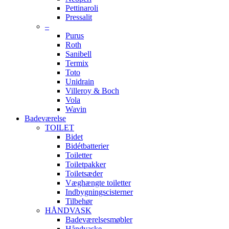
Pettinaroli
Pressalit
–
Purus
Roth
Sanibell
Termix
Toto
Unidrain
Villeroy & Boch
Vola
Wavin
Badeværelse
TOILET
Bidet
Bidétbatterier
Toiletter
Toiletpakker
Toiletsæder
Væghængte toiletter
Indbygningscisterner
Tilbehør
HÅNDVASK
Badeværelsesmøbler
Håndvaske