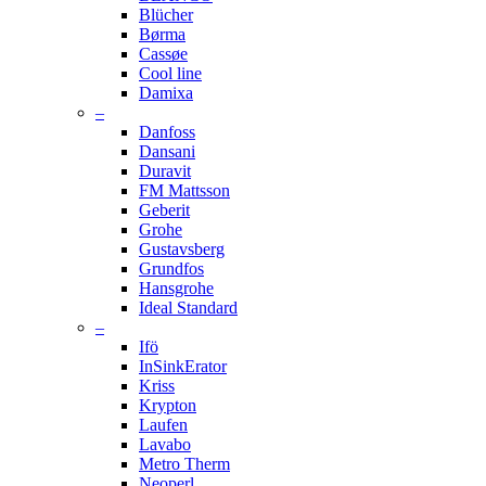
Blücher
Børma
Cassøe
Cool line
Damixa
–
Danfoss
Dansani
Duravit
FM Mattsson
Geberit
Grohe
Gustavsberg
Grundfos
Hansgrohe
Ideal Standard
–
Ifö
InSinkErator
Kriss
Krypton
Laufen
Lavabo
Metro Therm
Neoperl