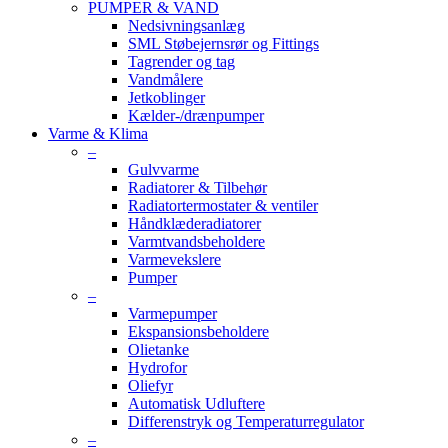
PUMPER & VAND
Nedsivningsanlæg
SML Støbejernsrør og Fittings
Tagrender og tag
Vandmålere
Jetkoblinger
Kælder-/drænpumper
Varme & Klima
–
Gulvvarme
Radiatorer & Tilbehør
Radiatortermostater & ventiler
Håndklæderadiatorer
Varmtvandsbeholdere
Varmevekslere
Pumper
–
Varmepumper
Ekspansionsbeholdere
Olietanke
Hydrofor
Oliefyr
Automatisk Udluftere
Differenstryk og Temperaturregulator
–