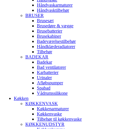
Håndvaskarmaturer
Håndvasktilbehør
BRUSER
Brusesæt
Brusedøre & vægge
Brusebatterier
Brusekabiner
Badeværelsestilbehør
Håndklæderadiatorer
Tilbehør
BADEKAR
Badekar
Bad ventilatorer
Karbatterier
Urinaler
Afløbspumper
Spabad
Vådrumssilikone
Køkken
KØKKENVASK
Køkkenarmaturer
Køkkenvaske
Tilbehør til køkkenvaske
KØKKENUDSTYR