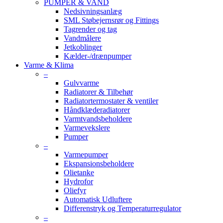
PUMPER & VAND
Nedsivningsanlæg
SML Støbejernsrør og Fittings
Tagrender og tag
Vandmålere
Jetkoblinger
Kælder-/drænpumper
Varme & Klima
–
Gulvvarme
Radiatorer & Tilbehør
Radiatortermostater & ventiler
Håndklæderadiatorer
Varmtvandsbeholdere
Varmevekslere
Pumper
–
Varmepumper
Ekspansionsbeholdere
Olietanke
Hydrofor
Oliefyr
Automatisk Udluftere
Differenstryk og Temperaturregulator
–