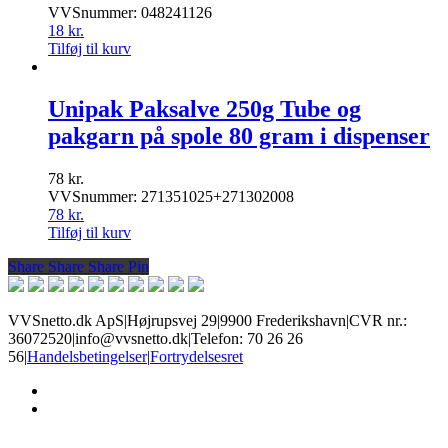
VVSnummer: 048241126
18
kr.
Tilføj til kurv
Unipak Paksalve 250g Tube og
pakgarn på spole 80 gram i dispenser
78
kr.
VVSnummer: 271351025+271302008
78
kr.
Tilføj til kurv
Share
Share
Share
Share
Pin
VVSnetto.dk ApS
|
Højrupsvej 29
|
9900 Frederikshavn
|
CVR nr.:
36072520
|
info@vvsnetto.dk
|
Telefon: 70 26 26
56
|
Handelsbetingelser
|
Fortrydelsesret
facebook
youtube