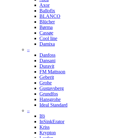
Axor
Ballofix
BLANCO
Blücher
Børma
Cassøe
Cool line
Damixa
–
Danfoss
Dansani
Duravit
FM Mattsson
Geberit
Grohe
Gustavsberg
Grundfos
Hansgrohe
Ideal Standard
–
Ifö
InSinkErator
Kriss
Krypton