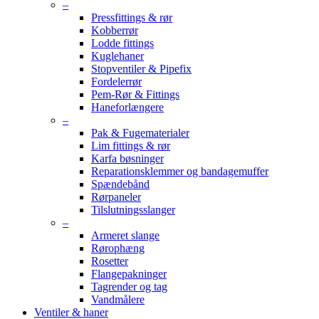
–
Pressfittings & rør
Kobberrør
Lodde fittings
Kuglehaner
Stopventiler & Pipefix
Fordelerrør
Pem-Rør & Fittings
Haneforlængere
–
Pak & Fugematerialer
Lim fittings & rør
Karfa bøsninger
Reparationsklemmer og bandagemuffer
Spændebånd
Rørpaneler
Tilslutningsslanger
–
Armeret slange
Rørophæng
Rosetter
Flangepakninger
Tagrender og tag
Vandmålere
Ventiler & haner