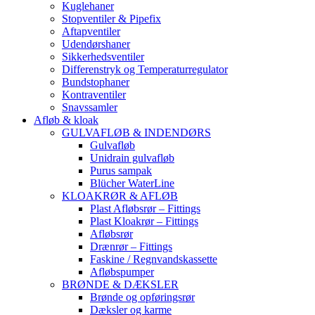
Kuglehaner
Stopventiler & Pipefix
Aftapventiler
Udendørshaner
Sikkerhedsventiler
Differenstryk og Temperaturregulator
Bundstophaner
Kontraventiler
Snavssamler
Afløb & kloak
GULVAFLØB & INDENDØRS
Gulvafløb
Unidrain gulvafløb
Purus sampak
Blücher WaterLine
KLOAKRØR & AFLØB
Plast Afløbsrør – Fittings
Plast Kloakrør – Fittings
Afløbsrør
Drænrør – Fittings
Faskine / Regnvandskassette
Afløbspumper
BRØNDE & DÆKSLER
Brønde og opføringsrør
Dæksler og karme