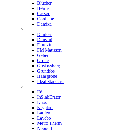
Blücher
Børma
Cassøe
Cool line
Damixa
–
Danfoss
Dansani
Duravit
FM Mattsson
Geberit
Grohe
Gustavsberg
Grundfos
Hansgrohe
Ideal Standard
–
Ifö
InSinkErator
Kriss
Krypton
Laufen
Lavabo
Metro Therm
Neoperl