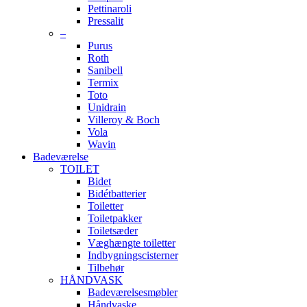
Pettinaroli
Pressalit
–
Purus
Roth
Sanibell
Termix
Toto
Unidrain
Villeroy & Boch
Vola
Wavin
Badeværelse
TOILET
Bidet
Bidétbatterier
Toiletter
Toiletpakker
Toiletsæder
Væghængte toiletter
Indbygningscisterner
Tilbehør
HÅNDVASK
Badeværelsesmøbler
Håndvaske