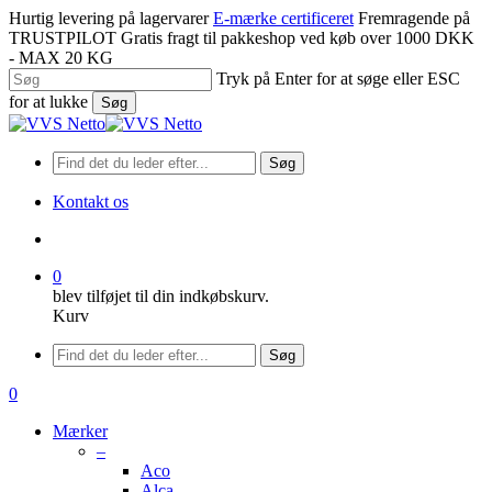
Spring
Hurtig levering på lagervarer
E-mærke certificeret
Fremragende på
til
TRUSTPILOT
Gratis fragt til pakkeshop ved køb over 1000 DKK
hovedindhold
- MAX 20 KG
Tryk på Enter for at søge eller ESC
for at lukke
Søg
Luk
søgning
Søg
Kontakt os
søge
0
blev tilføjet til din indkøbskurv.
Kurv
Menu
Søg
søge
0
Menu
Mærker
–
Aco
Alca