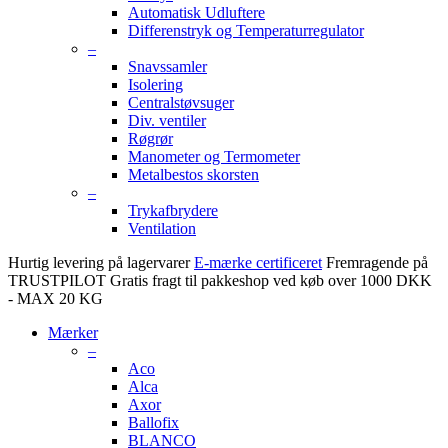
Automatisk Udluftere
Differenstryk og Temperaturregulator
–
Snavssamler
Isolering
Centralstøvsuger
Div. ventiler
Røgrør
Manometer og Termometer
Metalbestos skorsten
–
Trykafbrydere
Ventilation
Hurtig levering på lagervarer
E-mærke certificeret
Fremragende på
TRUSTPILOT
Gratis fragt til pakkeshop ved køb over 1000 DKK
- MAX 20 KG
Mærker
–
Aco
Alca
Axor
Ballofix
BLANCO