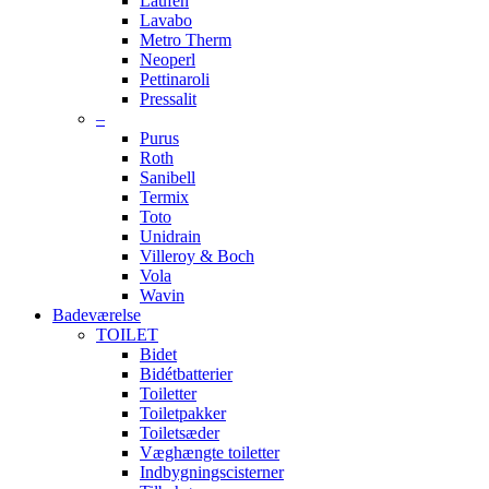
Laufen
Lavabo
Metro Therm
Neoperl
Pettinaroli
Pressalit
–
Purus
Roth
Sanibell
Termix
Toto
Unidrain
Villeroy & Boch
Vola
Wavin
Badeværelse
TOILET
Bidet
Bidétbatterier
Toiletter
Toiletpakker
Toiletsæder
Væghængte toiletter
Indbygningscisterner