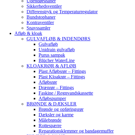
Udendørshaner
Sikkerhedsventiler
Differenstryk og Temperaturregulator
Bundstophaner
Kontraventiler
Snavssamler
Afløb & kloak
GULVAFLØB & INDENDØRS
Gulvafløb
Unidrain gulvafløb
Purus sampak
Blücher WaterLine
KLOAKRØR & AFLØB
Plast Afløbsrør – Fittings
Plast Kloakrør – Fittings
Afløbsrør
Drænrør – Fittings
Faskine / Regnvandskassette
Afløbspumper
BRØNDE & DÆKSLER
Brønde og opføringsrør
Dæksler og karme
Målebrønde
Rottespærre
Reparationsklemmer og bandagemuffer