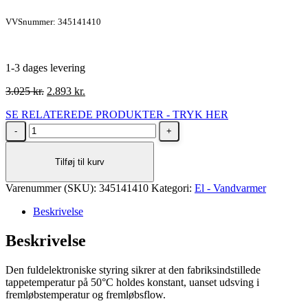
VVSnummer: 345141410
1-3 dages levering
Den
Den
3.025
kr.
2.893
kr.
oprindelige
aktuelle
SE RELATEREDE PRODUKTER - TRYK HER
pris
pris
Metro
var:
er:
Therm
3.025 kr..
2.893 kr..
METROMINI
Tilføj til kurv
11
EL-
Varenummer (SKU):
Gennemstrømnings
345141410
Kategori:
El - Vandvarmer
antal
Beskrivelse
Beskrivelse
Den fuldelektroniske styring sikrer at den fabriksindstillede
tappetemperatur på 50°C holdes konstant, uanset udsving i
fremløbstemperatur og fremløbsflow.