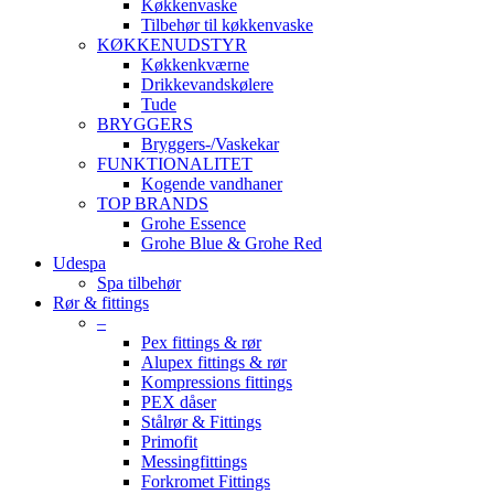
Køkkenvaske
Tilbehør til køkkenvaske
KØKKENUDSTYR
Køkkenkværne
Drikkevandskølere
Tude
BRYGGERS
Bryggers-/Vaskekar
FUNKTIONALITET
Kogende vandhaner
TOP BRANDS
Grohe Essence
Grohe Blue & Grohe Red
Udespa
Spa tilbehør
Rør & fittings
–
Pex fittings & rør
Alupex fittings & rør
Kompressions fittings
PEX dåser
Stålrør & Fittings
Primofit
Messingfittings
Forkromet Fittings