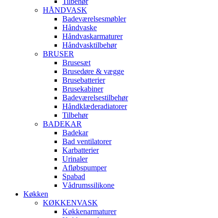
Tilbehør
HÅNDVASK
Badeværelsesmøbler
Håndvaske
Håndvaskarmaturer
Håndvasktilbehør
BRUSER
Brusesæt
Brusedøre & vægge
Brusebatterier
Brusekabiner
Badeværelsestilbehør
Håndklæderadiatorer
Tilbehør
BADEKAR
Badekar
Bad ventilatorer
Karbatterier
Urinaler
Afløbspumper
Spabad
Vådrumssilikone
Køkken
KØKKENVASK
Køkkenarmaturer