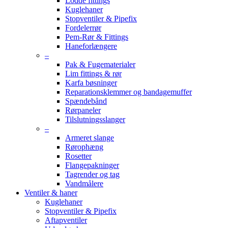
Lodde fittings
Kuglehaner
Stopventiler & Pipefix
Fordelerrør
Pem-Rør & Fittings
Haneforlængere
–
Pak & Fugematerialer
Lim fittings & rør
Karfa bøsninger
Reparationsklemmer og bandagemuffer
Spændebånd
Rørpaneler
Tilslutningsslanger
–
Armeret slange
Rørophæng
Rosetter
Flangepakninger
Tagrender og tag
Vandmålere
Ventiler & haner
Kuglehaner
Stopventiler & Pipefix
Aftapventiler