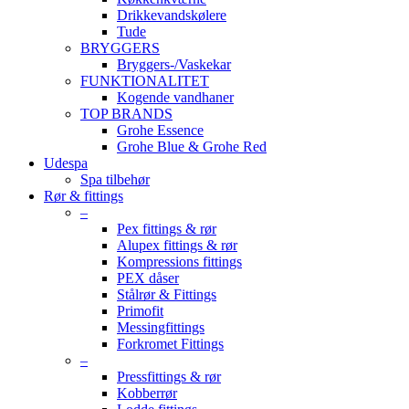
Drikkevandskølere
Tude
BRYGGERS
Bryggers-/Vaskekar
FUNKTIONALITET
Kogende vandhaner
TOP BRANDS
Grohe Essence
Grohe Blue & Grohe Red
Udespa
Spa tilbehør
Rør & fittings
–
Pex fittings & rør
Alupex fittings & rør
Kompressions fittings
PEX dåser
Stålrør & Fittings
Primofit
Messingfittings
Forkromet Fittings
–
Pressfittings & rør
Kobberrør