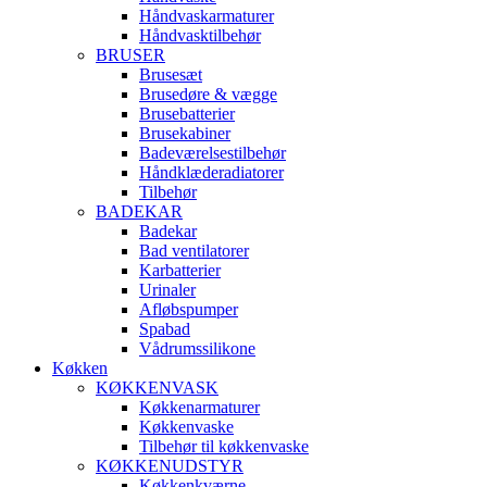
Håndvaskarmaturer
Håndvasktilbehør
BRUSER
Brusesæt
Brusedøre & vægge
Brusebatterier
Brusekabiner
Badeværelsestilbehør
Håndklæderadiatorer
Tilbehør
BADEKAR
Badekar
Bad ventilatorer
Karbatterier
Urinaler
Afløbspumper
Spabad
Vådrumssilikone
Køkken
KØKKENVASK
Køkkenarmaturer
Køkkenvaske
Tilbehør til køkkenvaske
KØKKENUDSTYR
Køkkenkværne