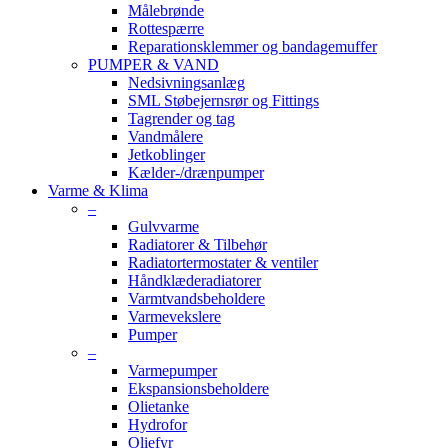
Målebrønde
Rottespærre
Reparationsklemmer og bandagemuffer
PUMPER & VAND
Nedsivningsanlæg
SML Støbejernsrør og Fittings
Tagrender og tag
Vandmålere
Jetkoblinger
Kælder-/drænpumper
Varme & Klima
–
Gulvvarme
Radiatorer & Tilbehør
Radiatortermostater & ventiler
Håndklæderadiatorer
Varmtvandsbeholdere
Varmevekslere
Pumper
–
Varmepumper
Ekspansionsbeholdere
Olietanke
Hydrofor
Oliefyr