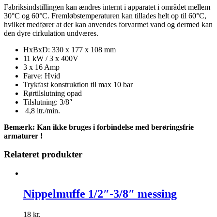
Fabriksindstillingen kan ændres internt i apparatet i området mellem
30°C og 60°C. Fremløbstemperaturen kan tillades helt op til 60°C,
hvilket medfører at der kan anvendes forvarmet vand og dermed kan
den dyre cirkulation undværes.
HxBxD: 330 x 177 x 108 mm
11 kW / 3 x 400V
3 x 16 Amp
Farve: Hvid
Trykfast konstruktion til max 10 bar
Rørtilslutning opad
Tilslutning: 3/8″
4,8 ltr./min.
Bemærk:
Kan ikke bruges i forbindelse med berøringsfrie
armaturer !
Relateret produkter
Nippelmuffe 1/2″-3/8″ messing
18
kr.