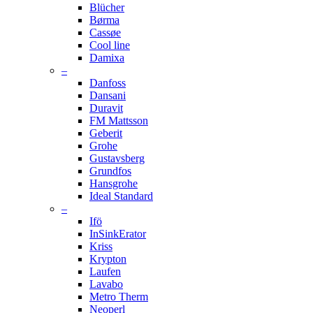
Blücher
Børma
Cassøe
Cool line
Damixa
–
Danfoss
Dansani
Duravit
FM Mattsson
Geberit
Grohe
Gustavsberg
Grundfos
Hansgrohe
Ideal Standard
–
Ifö
InSinkErator
Kriss
Krypton
Laufen
Lavabo
Metro Therm
Neoperl