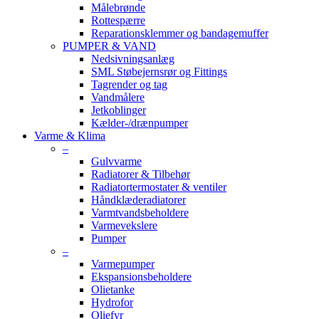
Målebrønde
Rottespærre
Reparationsklemmer og bandagemuffer
PUMPER & VAND
Nedsivningsanlæg
SML Støbejernsrør og Fittings
Tagrender og tag
Vandmålere
Jetkoblinger
Kælder-/drænpumper
Varme & Klima
–
Gulvvarme
Radiatorer & Tilbehør
Radiatortermostater & ventiler
Håndklæderadiatorer
Varmtvandsbeholdere
Varmevekslere
Pumper
–
Varmepumper
Ekspansionsbeholdere
Olietanke
Hydrofor
Oliefyr