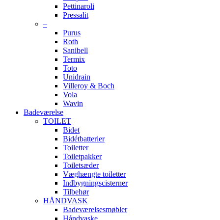
Pettinaroli
Pressalit
–
Purus
Roth
Sanibell
Termix
Toto
Unidrain
Villeroy & Boch
Vola
Wavin
Badeværelse
TOILET
Bidet
Bidétbatterier
Toiletter
Toiletpakker
Toiletsæder
Væghængte toiletter
Indbygningscisterner
Tilbehør
HÅNDVASK
Badeværelsesmøbler
Håndvaske