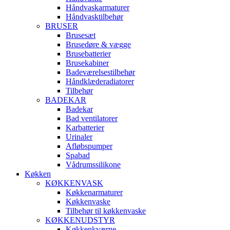
Håndvaskarmaturer
Håndvasktilbehør
BRUSER
Brusesæt
Brusedøre & vægge
Brusebatterier
Brusekabiner
Badeværelsestilbehør
Håndklæderadiatorer
Tilbehør
BADEKAR
Badekar
Bad ventilatorer
Karbatterier
Urinaler
Afløbspumper
Spabad
Vådrumssilikone
Køkken
KØKKENVASK
Køkkenarmaturer
Køkkenvaske
Tilbehør til køkkenvaske
KØKKENUDSTYR
Køkkenkværne