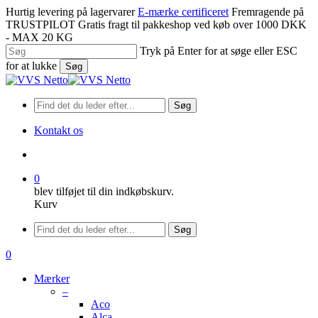
Spring
Hurtig levering på lagervarer
E-mærke certificeret
Fremragende på
til
TRUSTPILOT
Gratis fragt til pakkeshop ved køb over 1000 DKK
hovedindhold
- MAX 20 KG
Tryk på Enter for at søge eller ESC
for at lukke
Søg
Luk
søgning
Søg
Kontakt os
søge
0
blev tilføjet til din indkøbskurv.
Kurv
Menu
Søg
søge
0
Menu
Mærker
–
Aco
Alca