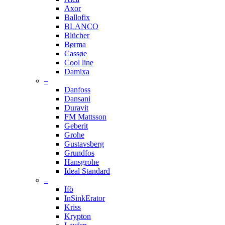
Axor
Ballofix
BLANCO
Blücher
Børma
Cassøe
Cool line
Damixa
–
Danfoss
Dansani
Duravit
FM Mattsson
Geberit
Grohe
Gustavsberg
Grundfos
Hansgrohe
Ideal Standard
–
Ifö
InSinkErator
Kriss
Krypton