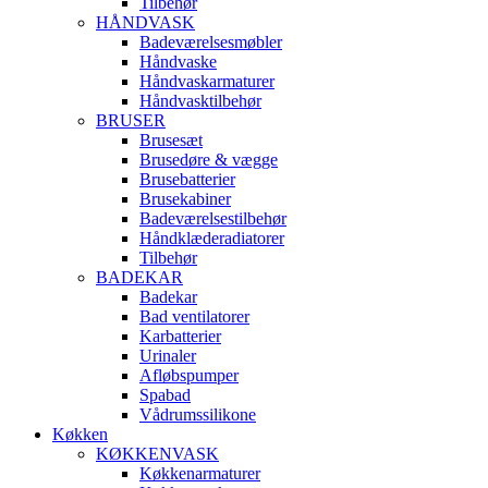
Tilbehør
HÅNDVASK
Badeværelsesmøbler
Håndvaske
Håndvaskarmaturer
Håndvasktilbehør
BRUSER
Brusesæt
Brusedøre & vægge
Brusebatterier
Brusekabiner
Badeværelsestilbehør
Håndklæderadiatorer
Tilbehør
BADEKAR
Badekar
Bad ventilatorer
Karbatterier
Urinaler
Afløbspumper
Spabad
Vådrumssilikone
Køkken
KØKKENVASK
Køkkenarmaturer