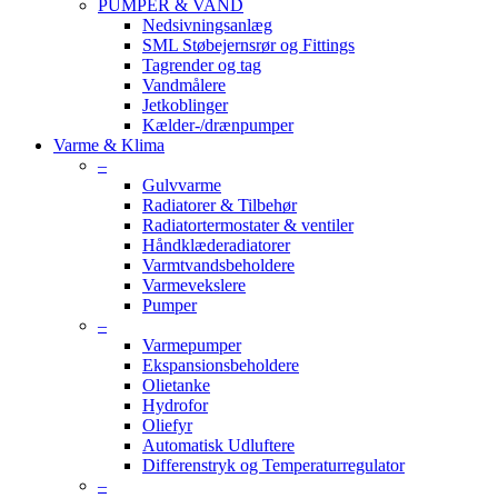
PUMPER & VAND
Nedsivningsanlæg
SML Støbejernsrør og Fittings
Tagrender og tag
Vandmålere
Jetkoblinger
Kælder-/drænpumper
Varme & Klima
–
Gulvvarme
Radiatorer & Tilbehør
Radiatortermostater & ventiler
Håndklæderadiatorer
Varmtvandsbeholdere
Varmevekslere
Pumper
–
Varmepumper
Ekspansionsbeholdere
Olietanke
Hydrofor
Oliefyr
Automatisk Udluftere
Differenstryk og Temperaturregulator
–