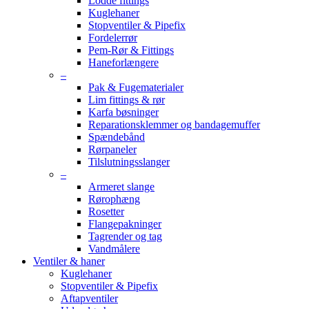
Lodde fittings
Kuglehaner
Stopventiler & Pipefix
Fordelerrør
Pem-Rør & Fittings
Haneforlængere
–
Pak & Fugematerialer
Lim fittings & rør
Karfa bøsninger
Reparationsklemmer og bandagemuffer
Spændebånd
Rørpaneler
Tilslutningsslanger
–
Armeret slange
Rørophæng
Rosetter
Flangepakninger
Tagrender og tag
Vandmålere
Ventiler & haner
Kuglehaner
Stopventiler & Pipefix
Aftapventiler