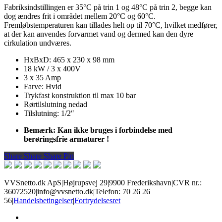
Fabriksindstillingen er 35°C på trin 1 og 48°C på trin 2, begge kan
dog ændres frit i området mellem 20°C og 60°C.
Fremløbstemperaturen kan tillades helt op til 70°C, hvilket medfører,
at der kan anvendes forvarmet vand og dermed kan den dyre
cirkulation undværes.
HxBxD: 465 x 230 x 98 mm
18 kW / 3 x 400V
3 x 35 Amp
Farve: Hvid
Trykfast konstruktion til max 10 bar
Rørtilslutning nedad
Tilslutning: 1/2″
Bemærk:
Kan ikke bruges i forbindelse med
berøringsfrie armaturer !
Share
Share
Share
Share
Pin
VVSnetto.dk ApS
|
Højrupsvej 29
|
9900 Frederikshavn
|
CVR nr.:
36072520
|
info@vvsnetto.dk
|
Telefon: 70 26 26
56
|
Handelsbetingelser
|
Fortrydelsesret
facebook