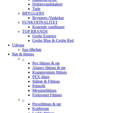
Drikkevandskølere
Tude
BRYGGERS
Bryggers-/Vaskekar
FUNKTIONALITET
Kogende vandhaner
TOP BRANDS
Grohe Essence
Grohe Blue & Grohe Red
Udespa
Spa tilbehør
Rør & fittings
–
Pex fittings & rør
Alupex fittings & rør
Kompressions fittings
PEX dåser
Stålrør & Fittings
Primofit
Messingfittings
Forkromet Fittings
–
Pressfittings & rør
Kobberrør