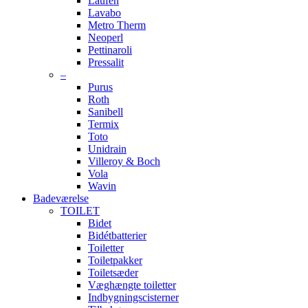
Laufen
Lavabo
Metro Therm
Neoperl
Pettinaroli
Pressalit
–
Purus
Roth
Sanibell
Termix
Toto
Unidrain
Villeroy & Boch
Vola
Wavin
Badeværelse
TOILET
Bidet
Bidétbatterier
Toiletter
Toiletpakker
Toiletsæder
Væghængte toiletter
Indbygningscisterner