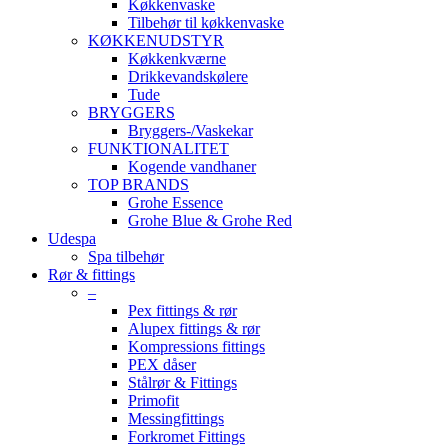
Køkkenvaske
Tilbehør til køkkenvaske
KØKKENUDSTYR
Køkkenkværne
Drikkevandskølere
Tude
BRYGGERS
Bryggers-/Vaskekar
FUNKTIONALITET
Kogende vandhaner
TOP BRANDS
Grohe Essence
Grohe Blue & Grohe Red
Udespa
Spa tilbehør
Rør & fittings
–
Pex fittings & rør
Alupex fittings & rør
Kompressions fittings
PEX dåser
Stålrør & Fittings
Primofit
Messingfittings
Forkromet Fittings