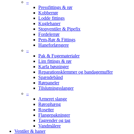
–
Pressfittings & rør
Kobberrør
Lodde fittings
Kuglehaner
Stopventiler & Pipefix
Fordelerrør
Pem-Rør & Fittings
Haneforlængere
–
Pak & Fugematerialer
Lim fittings & rør
Karfa bøsninger
Reparationsklemmer og bandagemuffer
Spændebånd
Rørpaneler
Tilslutningsslanger
–
Armeret slange
Rørophæng
Rosetter
Flangepakninger
Tagrender og tag
Vandmålere
Ventiler & haner