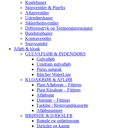
Kuglehaner
Stopventiler & Pipefix
Aftapventiler
Udendørshaner
Sikkerhedsventiler
Differenstryk og Temperaturregulator
Bundstophaner
Kontraventiler
Snavssamler
Afløb & kloak
GULVAFLØB & INDENDØRS
Gulvafløb
Unidrain gulvafløb
Purus sampak
Blücher WaterLine
KLOAKRØR & AFLØB
Plast Afløbsrør – Fittings
Plast Kloakrør – Fittings
Afløbsrør
Drænrør – Fittings
Faskine / Regnvandskassette
Afløbspumper
BRØNDE & DÆKSLER
Brønde og opføringsrør
Dæksler og karme