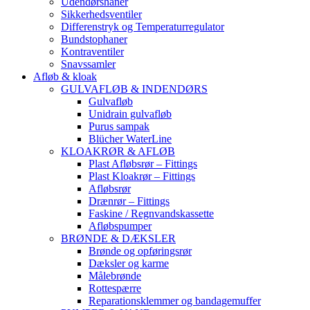
Udendørshaner
Sikkerhedsventiler
Differenstryk og Temperaturregulator
Bundstophaner
Kontraventiler
Snavssamler
Afløb & kloak
GULVAFLØB & INDENDØRS
Gulvafløb
Unidrain gulvafløb
Purus sampak
Blücher WaterLine
KLOAKRØR & AFLØB
Plast Afløbsrør – Fittings
Plast Kloakrør – Fittings
Afløbsrør
Drænrør – Fittings
Faskine / Regnvandskassette
Afløbspumper
BRØNDE & DÆKSLER
Brønde og opføringsrør
Dæksler og karme
Målebrønde
Rottespærre
Reparationsklemmer og bandagemuffer