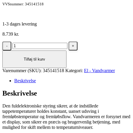
VVSnummer: 345141518
1-3 dages levering
8.739
kr.
Metro
Therm
METROMINI
Tilføj til kurv
18
EL-
Varenummer (SKU):
Gennemstrømnings
345141518
Kategori:
El - Vandvarmer
antal
Beskrivelse
Beskrivelse
Den fuldelektroniske styring sikrer, at de indstillede
tappetemperaturer holdes konstant, uanset udsving i
fremløbstemperatur og fremløbsflow. Vandvarmeren er forsynet med
et display, som sikrer en præcis og brugervenlig betjening, med
mulighed for skift mellem to temperaturniveauer.