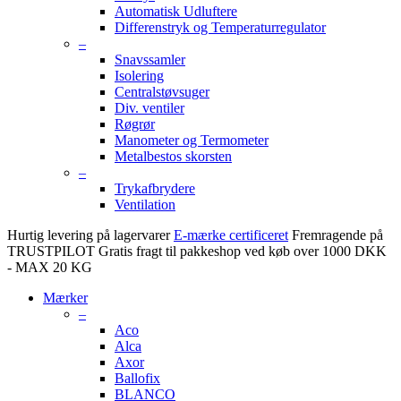
Automatisk Udluftere
Differenstryk og Temperaturregulator
–
Snavssamler
Isolering
Centralstøvsuger
Div. ventiler
Røgrør
Manometer og Termometer
Metalbestos skorsten
–
Trykafbrydere
Ventilation
Hurtig levering på lagervarer
E-mærke certificeret
Fremragende på
TRUSTPILOT
Gratis fragt til pakkeshop ved køb over 1000 DKK
- MAX 20 KG
Mærker
–
Aco
Alca
Axor
Ballofix
BLANCO