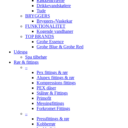
Køkkenkværne
Drikkevandskølere
Tude
BRYGGERS
Bryggers-/Vaskekar
FUNKTIONALITET
Kogende vandhaner
TOP BRANDS
Grohe Essence
Grohe Blue & Grohe Red
Udespa
Spa tilbehør
Rør & fittings
–
Pex fittings & rør
Alupex fittings & rør
Kompressions fittings
PEX dåser
Stålrør & Fittings
Primofit
Messingfittings
Forkromet Fittings
–
Pressfittings & rør
Kobberrør