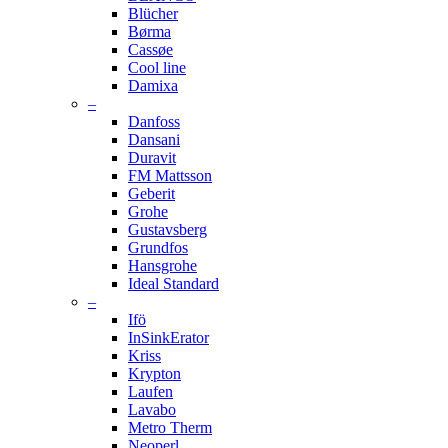
Blücher
Børma
Cassøe
Cool line
Damixa
–
Danfoss
Dansani
Duravit
FM Mattsson
Geberit
Grohe
Gustavsberg
Grundfos
Hansgrohe
Ideal Standard
–
Ifö
InSinkErator
Kriss
Krypton
Laufen
Lavabo
Metro Therm
Neoperl