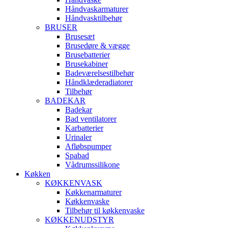
Håndvaskarmaturer
Håndvasktilbehør
BRUSER
Brusesæt
Brusedøre & vægge
Brusebatterier
Brusekabiner
Badeværelsestilbehør
Håndklæderadiatorer
Tilbehør
BADEKAR
Badekar
Bad ventilatorer
Karbatterier
Urinaler
Afløbspumper
Spabad
Vådrumssilikone
Køkken
KØKKENVASK
Køkkenarmaturer
Køkkenvaske
Tilbehør til køkkenvaske
KØKKENUDSTYR