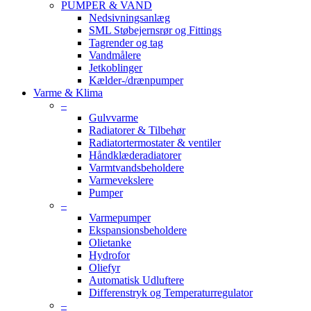
PUMPER & VAND
Nedsivningsanlæg
SML Støbejernsrør og Fittings
Tagrender og tag
Vandmålere
Jetkoblinger
Kælder-/drænpumper
Varme & Klima
–
Gulvvarme
Radiatorer & Tilbehør
Radiatortermostater & ventiler
Håndklæderadiatorer
Varmtvandsbeholdere
Varmevekslere
Pumper
–
Varmepumper
Ekspansionsbeholdere
Olietanke
Hydrofor
Oliefyr
Automatisk Udluftere
Differenstryk og Temperaturregulator
–