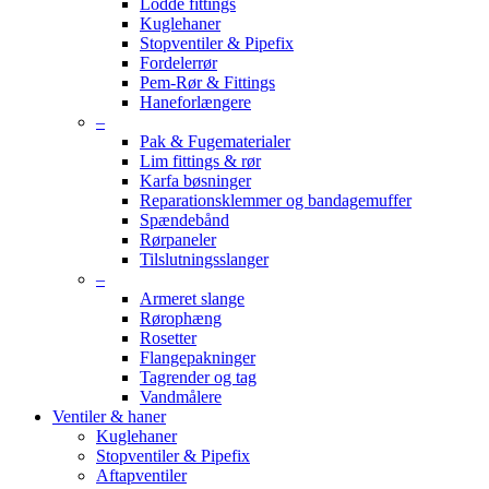
Lodde fittings
Kuglehaner
Stopventiler & Pipefix
Fordelerrør
Pem-Rør & Fittings
Haneforlængere
–
Pak & Fugematerialer
Lim fittings & rør
Karfa bøsninger
Reparationsklemmer og bandagemuffer
Spændebånd
Rørpaneler
Tilslutningsslanger
–
Armeret slange
Rørophæng
Rosetter
Flangepakninger
Tagrender og tag
Vandmålere
Ventiler & haner
Kuglehaner
Stopventiler & Pipefix
Aftapventiler