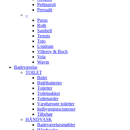
Pettinaroli
Pressalit
–
Purus
Roth
Sanibell
Termix
Toto
Unidrain
Villeroy & Boch
Vola
Wavin
Badeværelse
TOILET
Bidet
Bidétbatterier
Toiletter
Toiletpakker
Toiletsæder
Væghængte toiletter
Indbygningscisterner
Tilbehør
HÅNDVASK
Badeværelsesmøbler
Håndvaske