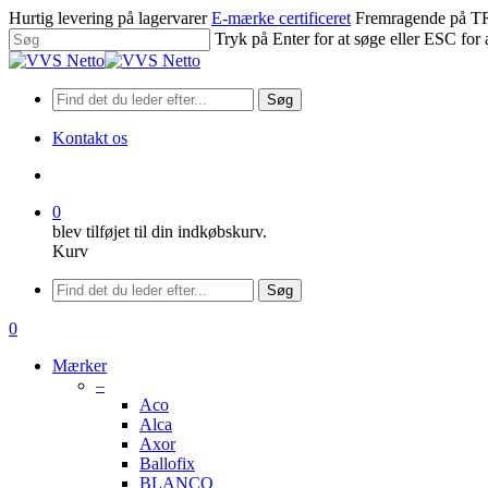
Spring
Hurtig levering på lagervarer
E-mærke certificeret
Fremragende på
til
Tryk på Enter for at søge eller ESC for 
hovedindhold
Luk
søgning
Søg
Kontakt os
søge
0
blev tilføjet til din indkøbskurv.
Kurv
Menu
Søg
søge
0
Menu
Mærker
–
Aco
Alca
Axor
Ballofix
BLANCO