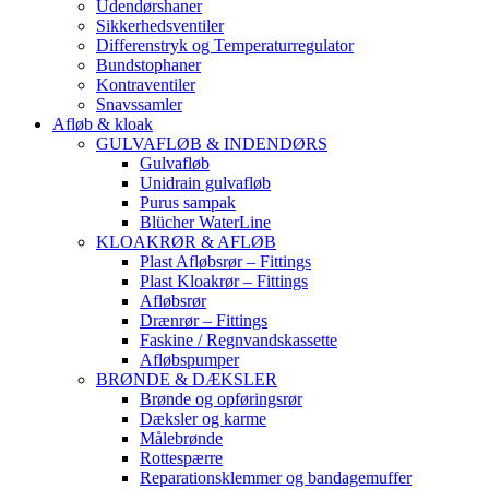
Udendørshaner
Sikkerhedsventiler
Differenstryk og Temperaturregulator
Bundstophaner
Kontraventiler
Snavssamler
Afløb & kloak
GULVAFLØB & INDENDØRS
Gulvafløb
Unidrain gulvafløb
Purus sampak
Blücher WaterLine
KLOAKRØR & AFLØB
Plast Afløbsrør – Fittings
Plast Kloakrør – Fittings
Afløbsrør
Drænrør – Fittings
Faskine / Regnvandskassette
Afløbspumper
BRØNDE & DÆKSLER
Brønde og opføringsrør
Dæksler og karme
Målebrønde
Rottespærre
Reparationsklemmer og bandagemuffer