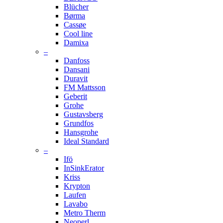
Blücher
Børma
Cassøe
Cool line
Damixa
–
Danfoss
Dansani
Duravit
FM Mattsson
Geberit
Grohe
Gustavsberg
Grundfos
Hansgrohe
Ideal Standard
–
Ifö
InSinkErator
Kriss
Krypton
Laufen
Lavabo
Metro Therm
Neoperl