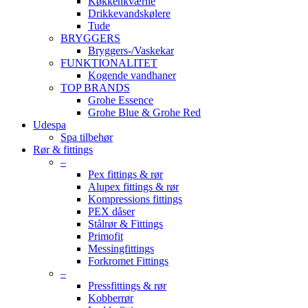
Køkkenkværne
Drikkevandskølere
Tude
BRYGGERS
Bryggers-/Vaskekar
FUNKTIONALITET
Kogende vandhaner
TOP BRANDS
Grohe Essence
Grohe Blue & Grohe Red
Udespa
Spa tilbehør
Rør & fittings
–
Pex fittings & rør
Alupex fittings & rør
Kompressions fittings
PEX dåser
Stålrør & Fittings
Primofit
Messingfittings
Forkromet Fittings
–
Pressfittings & rør
Kobberrør