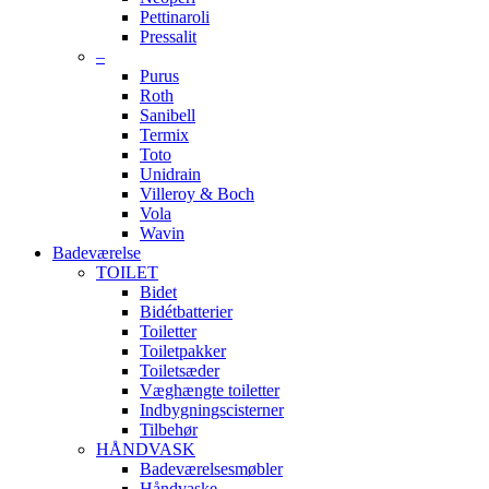
Pettinaroli
Pressalit
–
Purus
Roth
Sanibell
Termix
Toto
Unidrain
Villeroy & Boch
Vola
Wavin
Badeværelse
TOILET
Bidet
Bidétbatterier
Toiletter
Toiletpakker
Toiletsæder
Væghængte toiletter
Indbygningscisterner
Tilbehør
HÅNDVASK
Badeværelsesmøbler
Håndvaske