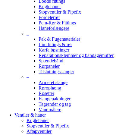
Lodde fittings
Kuglehaner
Stopventiler & Pipefix
Fordelerrør
Pem-Rør & Fittings
Haneforlængere
–
Pak & Fugematerialer
Lim fittings & rør
Karfa bøsninger
Reparationsklemmer og bandagemuffer
Spændebånd
Rørpaneler
Tilslutningsslanger
–
Armeret slange
Rørophæng
Rosetter
Flangepakninger
Tagrender og tag
Vandmålere
Ventiler & haner
Kuglehaner
Stopventiler & Pipefix
Aftapventiler