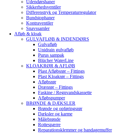
Udendørshaner
Sikkerhedsventiler
Differenstryk og Temperaturregulator
Bundstophaner
Kontraventiler
Snavssamler
Afløb & kloak
GULVAFLØB & INDENDØRS
Gulvafløb
Unidrain gulvafløb
Purus sampak
Blücher WaterLine
KLOAKRØR & AFLØB
Plast Afløbsrør – Fittings
Plast Kloakrør – Fittings
Afløbsrør
Drænrør – Fittings
Faskine / Regnvandskassette
Afløbspumper
BRØNDE & DÆKSLER
Brønde og opføringsrør
Dæksler og karme
Målebrønde
Rottespærre
Reparationsklemmer og bandagemuffer