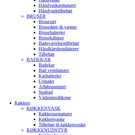
Håndvaskarmaturer
Håndvasktilbehør
BRUSER
Brusesæt
Brusedøre & vægge
Brusebatterier
Brusekabiner
Badeværelsestilbehør
Håndklæderadiatorer
Tilbehør
BADEKAR
Badekar
Bad ventilatorer
Karbatterier
Urinaler
Afløbspumper
Spabad
Vådrumssilikone
Køkken
KØKKENVASK
Køkkenarmaturer
Køkkenvaske
Tilbehør til køkkenvaske
KØKKENUDSTYR