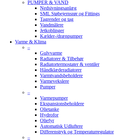
PUMPER & VAND
Nedsivningsanlæg
SML Støbejernsrør og Fittings
Tagrender og tag
Vandmålere
Jetkoblinger
Kælder-/drænpumper
Varme & Klima
–
Gulvvarme
Radiatorer & Tilbehør
Radiatortermostater & ventiler
Håndklæderadiatorer
Varmtvandsbeholdere
Varmevekslere
Pumper
–
Varmepumper
Ekspansionsbeholdere
Olietanke
Hydrofor
Oliefyr
Automatisk Udluftere
Differenstryk og Temperaturregulator
–