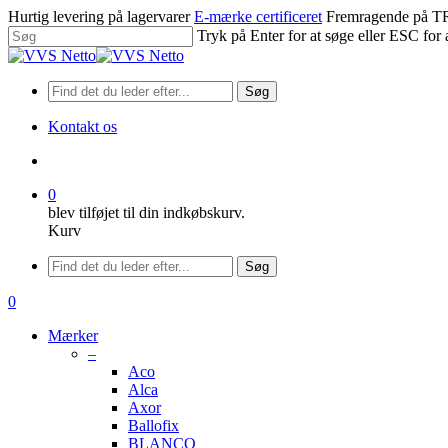
Spring
Hurtig levering på lagervarer
E-mærke certificeret
Fremragende på
til
Tryk på Enter for at søge eller ESC for 
hovedindhold
Luk
søgning
Søg
Kontakt os
søge
0
blev tilføjet til din indkøbskurv.
Kurv
Menu
Søg
søge
0
Menu
Mærker
–
Aco
Alca
Axor
Ballofix
BLANCO