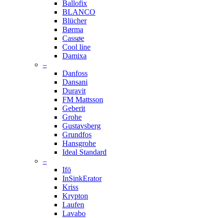
Ballofix
BLANCO
Blücher
Børma
Cassøe
Cool line
Damixa
–
Danfoss
Dansani
Duravit
FM Mattsson
Geberit
Grohe
Gustavsberg
Grundfos
Hansgrohe
Ideal Standard
–
Ifö
InSinkErator
Kriss
Krypton
Laufen
Lavabo