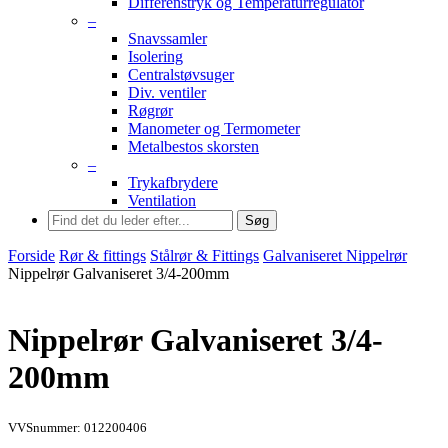
Differenstryk og Temperaturregulator
–
Snavssamler
Isolering
Centralstøvsuger
Div. ventiler
Røgrør
Manometer og Termometer
Metalbestos skorsten
–
Trykafbrydere
Ventilation
Søg
Forside
Rør & fittings
Stålrør & Fittings
Galvaniseret Nippelrør
Nippelrør Galvaniseret 3/4-200mm
Nippelrør Galvaniseret 3/4-
200mm
VVSnummer: 012200406