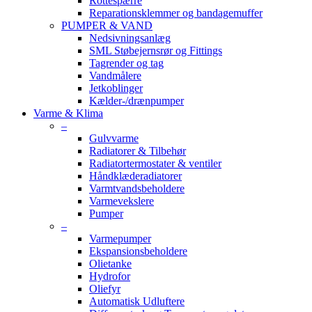
Rottespærre
Reparationsklemmer og bandagemuffer
PUMPER & VAND
Nedsivningsanlæg
SML Støbejernsrør og Fittings
Tagrender og tag
Vandmålere
Jetkoblinger
Kælder-/drænpumper
Varme & Klima
–
Gulvvarme
Radiatorer & Tilbehør
Radiatortermostater & ventiler
Håndklæderadiatorer
Varmtvandsbeholdere
Varmevekslere
Pumper
–
Varmepumper
Ekspansionsbeholdere
Olietanke
Hydrofor
Oliefyr
Automatisk Udluftere