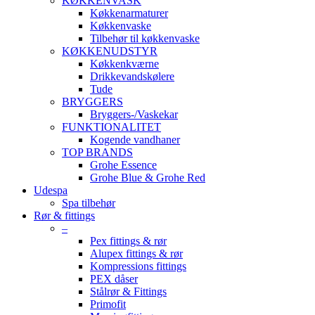
KØKKENVASK
Køkkenarmaturer
Køkkenvaske
Tilbehør til køkkenvaske
KØKKENUDSTYR
Køkkenkværne
Drikkevandskølere
Tude
BRYGGERS
Bryggers-/Vaskekar
FUNKTIONALITET
Kogende vandhaner
TOP BRANDS
Grohe Essence
Grohe Blue & Grohe Red
Udespa
Spa tilbehør
Rør & fittings
–
Pex fittings & rør
Alupex fittings & rør
Kompressions fittings
PEX dåser
Stålrør & Fittings
Primofit