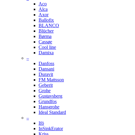
Aco
Alca
Axor
Ballofix
BLANCO
Blücher
Børma
Cassøe
Cool line
Damixa
–
Danfoss
Dansani
Duravit
FM Mattsson
Geberit
Grohe
Gustavsberg
Grundfos
Hansgrohe
Ideal Standard
–
Ifö
InSinkErator
Kriss