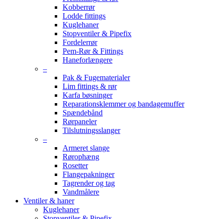
Kobberrør
Lodde fittings
Kuglehaner
Stopventiler & Pipefix
Fordelerrør
Pem-Rør & Fittings
Haneforlængere
–
Pak & Fugematerialer
Lim fittings & rør
Karfa bøsninger
Reparationsklemmer og bandagemuffer
Spændebånd
Rørpaneler
Tilslutningsslanger
–
Armeret slange
Rørophæng
Rosetter
Flangepakninger
Tagrender og tag
Vandmålere
Ventiler & haner
Kuglehaner
Stopventiler & Pipefix