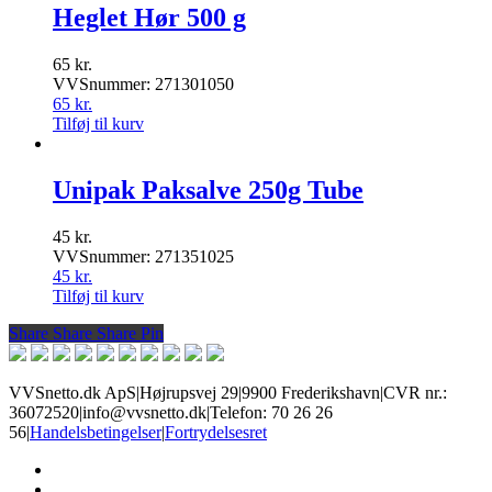
Heglet Hør 500 g
65
kr.
VVSnummer: 271301050
65
kr.
Tilføj til kurv
Unipak Paksalve 250g Tube
45
kr.
VVSnummer: 271351025
45
kr.
Tilføj til kurv
Share
Share
Share
Share
Pin
VVSnetto.dk ApS
|
Højrupsvej 29
|
9900 Frederikshavn
|
CVR nr.:
36072520
|
info@vvsnetto.dk
|
Telefon: 70 26 26
56
|
Handelsbetingelser
|
Fortrydelsesret
facebook
youtube