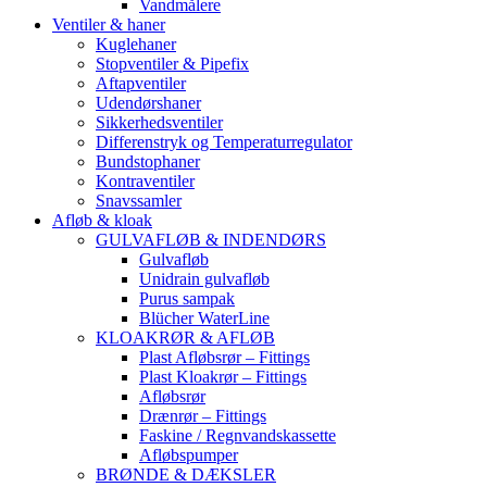
Vandmålere
Ventiler & haner
Kuglehaner
Stopventiler & Pipefix
Aftapventiler
Udendørshaner
Sikkerhedsventiler
Differenstryk og Temperaturregulator
Bundstophaner
Kontraventiler
Snavssamler
Afløb & kloak
GULVAFLØB & INDENDØRS
Gulvafløb
Unidrain gulvafløb
Purus sampak
Blücher WaterLine
KLOAKRØR & AFLØB
Plast Afløbsrør – Fittings
Plast Kloakrør – Fittings
Afløbsrør
Drænrør – Fittings
Faskine / Regnvandskassette
Afløbspumper
BRØNDE & DÆKSLER