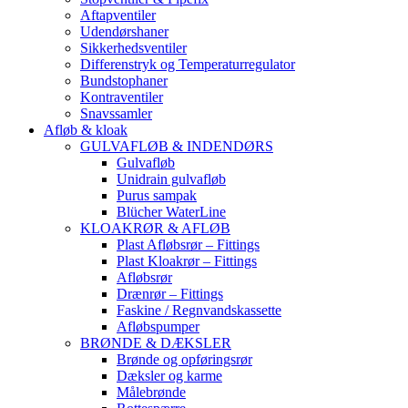
Aftapventiler
Udendørshaner
Sikkerhedsventiler
Differenstryk og Temperaturregulator
Bundstophaner
Kontraventiler
Snavssamler
Afløb & kloak
GULVAFLØB & INDENDØRS
Gulvafløb
Unidrain gulvafløb
Purus sampak
Blücher WaterLine
KLOAKRØR & AFLØB
Plast Afløbsrør – Fittings
Plast Kloakrør – Fittings
Afløbsrør
Drænrør – Fittings
Faskine / Regnvandskassette
Afløbspumper
BRØNDE & DÆKSLER
Brønde og opføringsrør
Dæksler og karme
Målebrønde