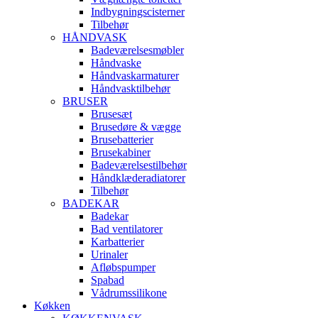
Indbygningscisterner
Tilbehør
HÅNDVASK
Badeværelsesmøbler
Håndvaske
Håndvaskarmaturer
Håndvasktilbehør
BRUSER
Brusesæt
Brusedøre & vægge
Brusebatterier
Brusekabiner
Badeværelsestilbehør
Håndklæderadiatorer
Tilbehør
BADEKAR
Badekar
Bad ventilatorer
Karbatterier
Urinaler
Afløbspumper
Spabad
Vådrumssilikone
Køkken