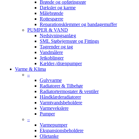
Brønde og opføringsrør
Dæksler og karme
Målebrønde
Rottespærre
Reparationsklemmer og bandagemuffer
PUMPER & VAND
Nedsivningsanlæg
SML Støbejernsrør og Fittings
Tagrender og tag
Vandmålere
Jetkoblinger
Kælder-/drænpumper
Varme & Klima
–
Gulvvarme
Radiatorer & Tilbehør
Radiatortermostater & ventiler
Håndklæderadiatorer
Varmtvandsbeholdere
Varmevekslere
Pumper
–
Varmepumper
Ekspansionsbeholdere
Olietanke