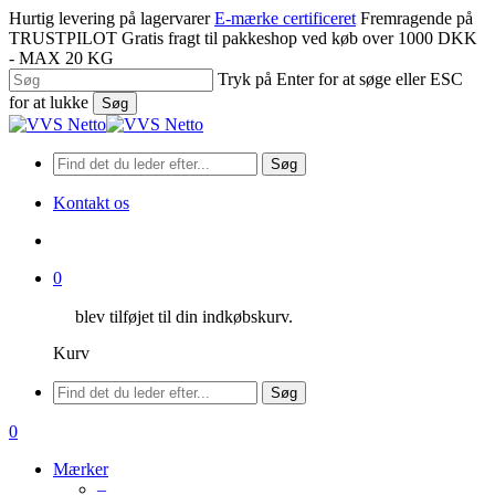
Spring
Hurtig levering på lagervarer
E-mærke certificeret
Fremragende på
til
TRUSTPILOT
Gratis fragt til pakkeshop ved køb over 1000 DKK
hovedindhold
- MAX 20 KG
Tryk på Enter for at søge eller ESC
for at lukke
Søg
Luk
søgning
Søg
Kontakt os
søge
0
blev tilføjet til din indkøbskurv.
Kurv
Menu
Søg
søge
0
Menu
Mærker
–