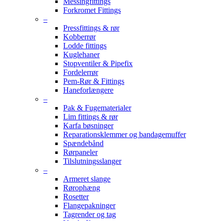
Messingfittings
Forkromet Fittings
–
Pressfittings & rør
Kobberrør
Lodde fittings
Kuglehaner
Stopventiler & Pipefix
Fordelerrør
Pem-Rør & Fittings
Haneforlængere
–
Pak & Fugematerialer
Lim fittings & rør
Karfa bøsninger
Reparationsklemmer og bandagemuffer
Spændebånd
Rørpaneler
Tilslutningsslanger
–
Armeret slange
Rørophæng
Rosetter
Flangepakninger
Tagrender og tag