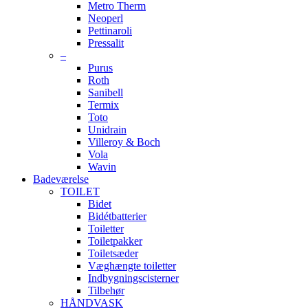
Metro Therm
Neoperl
Pettinaroli
Pressalit
–
Purus
Roth
Sanibell
Termix
Toto
Unidrain
Villeroy & Boch
Vola
Wavin
Badeværelse
TOILET
Bidet
Bidétbatterier
Toiletter
Toiletpakker
Toiletsæder
Væghængte toiletter
Indbygningscisterner
Tilbehør
HÅNDVASK