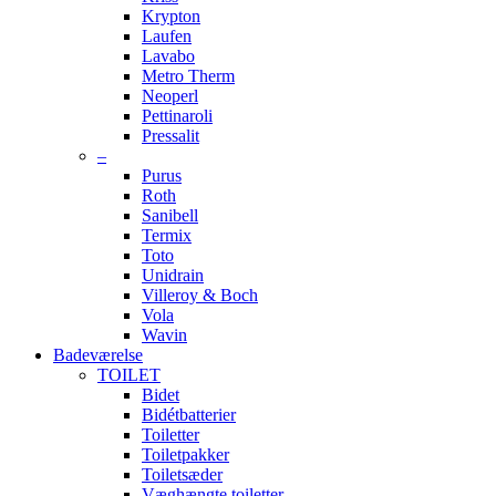
Krypton
Laufen
Lavabo
Metro Therm
Neoperl
Pettinaroli
Pressalit
–
Purus
Roth
Sanibell
Termix
Toto
Unidrain
Villeroy & Boch
Vola
Wavin
Badeværelse
TOILET
Bidet
Bidétbatterier
Toiletter
Toiletpakker
Toiletsæder
Væghængte toiletter