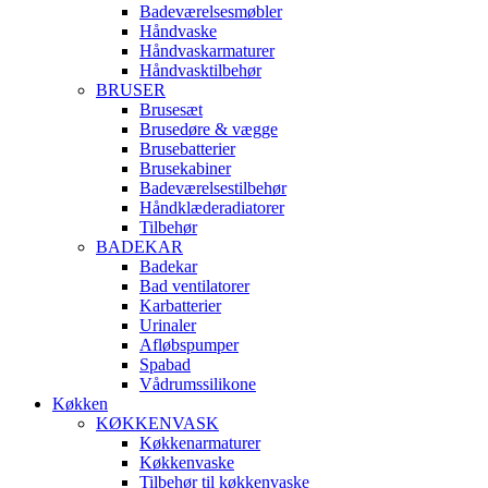
Badeværelsesmøbler
Håndvaske
Håndvaskarmaturer
Håndvasktilbehør
BRUSER
Brusesæt
Brusedøre & vægge
Brusebatterier
Brusekabiner
Badeværelsestilbehør
Håndklæderadiatorer
Tilbehør
BADEKAR
Badekar
Bad ventilatorer
Karbatterier
Urinaler
Afløbspumper
Spabad
Vådrumssilikone
Køkken
KØKKENVASK
Køkkenarmaturer
Køkkenvaske
Tilbehør til køkkenvaske