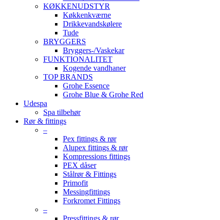
KØKKENUDSTYR
Køkkenkværne
Drikkevandskølere
Tude
BRYGGERS
Bryggers-/Vaskekar
FUNKTIONALITET
Kogende vandhaner
TOP BRANDS
Grohe Essence
Grohe Blue & Grohe Red
Udespa
Spa tilbehør
Rør & fittings
–
Pex fittings & rør
Alupex fittings & rør
Kompressions fittings
PEX dåser
Stålrør & Fittings
Primofit
Messingfittings
Forkromet Fittings
–
Pressfittings & rør