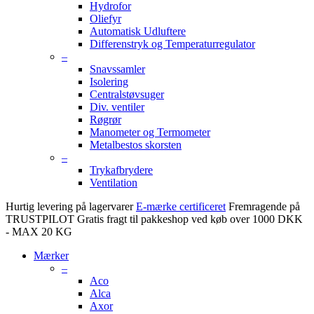
Hydrofor
Oliefyr
Automatisk Udluftere
Differenstryk og Temperaturregulator
–
Snavssamler
Isolering
Centralstøvsuger
Div. ventiler
Røgrør
Manometer og Termometer
Metalbestos skorsten
–
Trykafbrydere
Ventilation
Hurtig levering på lagervarer
E-mærke certificeret
Fremragende på
TRUSTPILOT
Gratis fragt til pakkeshop ved køb over 1000 DKK
- MAX 20 KG
Mærker
–
Aco
Alca
Axor