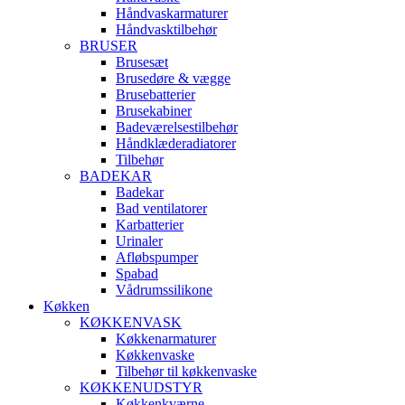
Håndvaskarmaturer
Håndvasktilbehør
BRUSER
Brusesæt
Brusedøre & vægge
Brusebatterier
Brusekabiner
Badeværelsestilbehør
Håndklæderadiatorer
Tilbehør
BADEKAR
Badekar
Bad ventilatorer
Karbatterier
Urinaler
Afløbspumper
Spabad
Vådrumssilikone
Køkken
KØKKENVASK
Køkkenarmaturer
Køkkenvaske
Tilbehør til køkkenvaske
KØKKENUDSTYR
Køkkenkværne