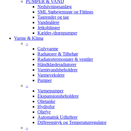
PUMPER & VAND
Nedsivningsanlæg
SML Støbejernsrør og Fittings
Tagrender og tag
Vandmålere
Jetkoblinger
Kælder-/drænpumper
Varme & Klima
–
Gulvvarme
Radiatorer & Tilbehør
Radiatortermostater & ventiler
Håndklæderadiatorer
Varmtvandsbeholdere
Varmevekslere
Pumper
–
Varmepumper
Ekspansionsbeholdere
Olietanke
Hydrofor
Oliefyr
Automatisk Udluftere
Differenstryk og Temperaturregulator
–