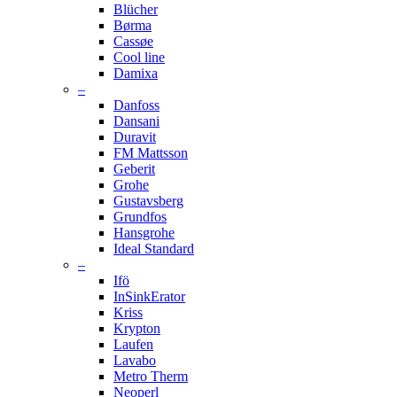
Blücher
Børma
Cassøe
Cool line
Damixa
–
Danfoss
Dansani
Duravit
FM Mattsson
Geberit
Grohe
Gustavsberg
Grundfos
Hansgrohe
Ideal Standard
–
Ifö
InSinkErator
Kriss
Krypton
Laufen
Lavabo
Metro Therm
Neoperl