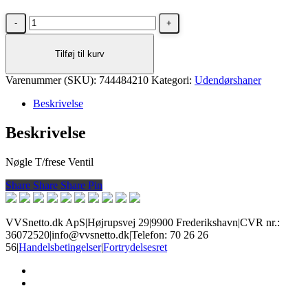
Nøgle
T/frese
Ventil
Tilføj til kurv
antal
Varenummer (SKU):
744484210
Kategori:
Udendørshaner
Beskrivelse
Beskrivelse
Nøgle T/frese Ventil
Share
Share
Share
Share
Pin
VVSnetto.dk ApS
|
Højrupsvej 29
|
9900 Frederikshavn
|
CVR nr.:
36072520
|
info@vvsnetto.dk
|
Telefon: 70 26 26
56
|
Handelsbetingelser
|
Fortrydelsesret
facebook
youtube