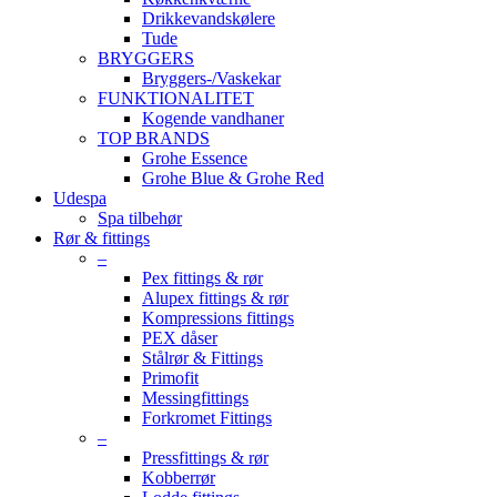
Drikkevandskølere
Tude
BRYGGERS
Bryggers-/Vaskekar
FUNKTIONALITET
Kogende vandhaner
TOP BRANDS
Grohe Essence
Grohe Blue & Grohe Red
Udespa
Spa tilbehør
Rør & fittings
–
Pex fittings & rør
Alupex fittings & rør
Kompressions fittings
PEX dåser
Stålrør & Fittings
Primofit
Messingfittings
Forkromet Fittings
–
Pressfittings & rør
Kobberrør