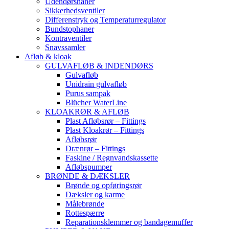
Udendørshaner
Sikkerhedsventiler
Differenstryk og Temperaturregulator
Bundstophaner
Kontraventiler
Snavssamler
Afløb & kloak
GULVAFLØB & INDENDØRS
Gulvafløb
Unidrain gulvafløb
Purus sampak
Blücher WaterLine
KLOAKRØR & AFLØB
Plast Afløbsrør – Fittings
Plast Kloakrør – Fittings
Afløbsrør
Drænrør – Fittings
Faskine / Regnvandskassette
Afløbspumper
BRØNDE & DÆKSLER
Brønde og opføringsrør
Dæksler og karme
Målebrønde
Rottespærre
Reparationsklemmer og bandagemuffer