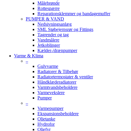
Målebrønde
Rottespærre
Reparationsklemmer og bandagemuffer
PUMPER & VAND
Nedsivningsanlæg
SML Støbejernsrør og Fittings
Tagrender og tag
Vandmålere
Jetkoblinger
Kælder-/drænpumper
Varme & Klima
–
Gulvvarme
Radiatorer & Tilbehør
Radiatortermostater & ventiler
Håndklæderadiatorer
Varmtvandsbeholdere
Varmevekslere
Pumper
–
Varmepumper
Ekspansionsbeholdere
Olietanke
Hydrofor
Oliefyr