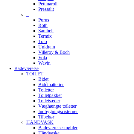
Pettinaroli
Pressalit
–
Purus
Roth
Sanibell
Termix
Toto
Unidrain
Villeroy & Boch
Vola
Wavin
Badeværelse
TOILET
Bidet
Bidétbatterier
Toiletter
Toiletpakker
Toiletsæder
Væghængte toiletter
Indbygningscisterner
Tilbehør
HÅNDVASK
Badeværelsesmøbler
Håndvaske