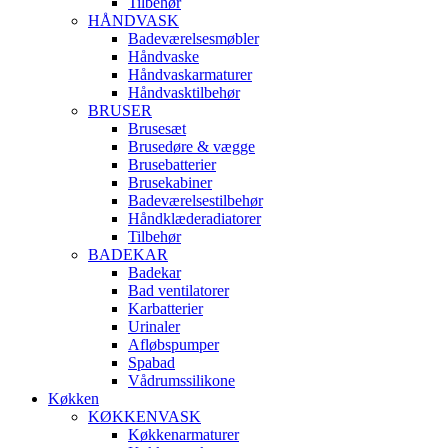
Tilbehør
HÅNDVASK
Badeværelsesmøbler
Håndvaske
Håndvaskarmaturer
Håndvasktilbehør
BRUSER
Brusesæt
Brusedøre & vægge
Brusebatterier
Brusekabiner
Badeværelsestilbehør
Håndklæderadiatorer
Tilbehør
BADEKAR
Badekar
Bad ventilatorer
Karbatterier
Urinaler
Afløbspumper
Spabad
Vådrumssilikone
Køkken
KØKKENVASK
Køkkenarmaturer