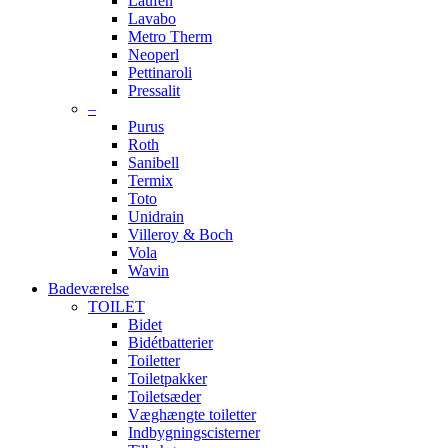
Laufen
Lavabo
Metro Therm
Neoperl
Pettinaroli
Pressalit
–
Purus
Roth
Sanibell
Termix
Toto
Unidrain
Villeroy & Boch
Vola
Wavin
Badeværelse
TOILET
Bidet
Bidétbatterier
Toiletter
Toiletpakker
Toiletsæder
Væghængte toiletter
Indbygningscisterner