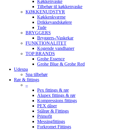
Køkkenvaske
Tilbehør til køkkenvaske
KØKKENUDSTYR
Køkkenkværne
Drikkevandskølere
Tude
BRYGGERS
Bryggers-/Vaskekar
FUNKTIONALITET
Kogende vandhaner
TOP BRANDS
Grohe Essence
Grohe Blue & Grohe Red
Udespa
Spa tilbehør
Rør & fittings
–
Pex fittings & rør
Alupex fittings & rør
Kompressions fittings
PEX dåser
Stålrør & Fittings
Primofit
Messingfittings
Forkromet Fittings