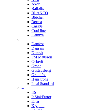
Axor
Ballofix
BLANCO
Blücher
Børma
Cassøe
Cool line
Damixa
–
Danfoss
Dansani
Duravit
FM Mattsson
Geberit
Grohe
Gustavsberg
Grundfos
Hansgrohe
Ideal Standard
–
Ifö
InSinkErator
Kriss
Krypton