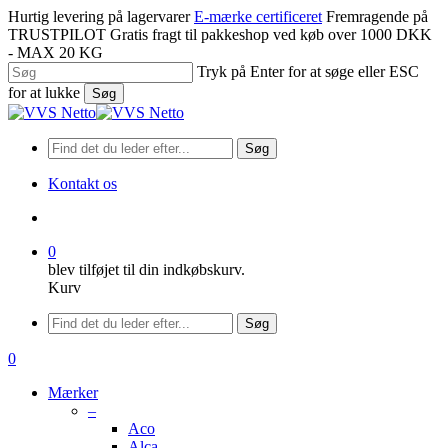
Spring
Hurtig levering på lagervarer
E-mærke certificeret
Fremragende på
til
TRUSTPILOT
Gratis fragt til pakkeshop ved køb over 1000 DKK
hovedindhold
- MAX 20 KG
Tryk på Enter for at søge eller ESC
for at lukke
Søg
Luk
søgning
Søg
Kontakt os
søge
0
blev tilføjet til din indkøbskurv.
Kurv
Menu
Søg
søge
0
Menu
Mærker
–
Aco
Alca