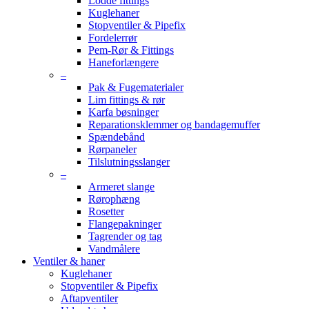
Lodde fittings
Kuglehaner
Stopventiler & Pipefix
Fordelerrør
Pem-Rør & Fittings
Haneforlængere
–
Pak & Fugematerialer
Lim fittings & rør
Karfa bøsninger
Reparationsklemmer og bandagemuffer
Spændebånd
Rørpaneler
Tilslutningsslanger
–
Armeret slange
Rørophæng
Rosetter
Flangepakninger
Tagrender og tag
Vandmålere
Ventiler & haner
Kuglehaner
Stopventiler & Pipefix
Aftapventiler