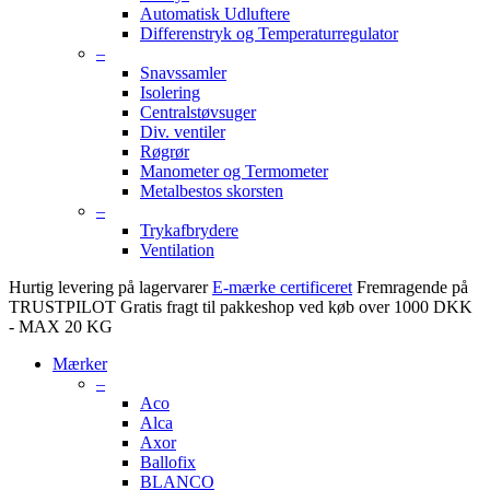
Automatisk Udluftere
Differenstryk og Temperaturregulator
–
Snavssamler
Isolering
Centralstøvsuger
Div. ventiler
Røgrør
Manometer og Termometer
Metalbestos skorsten
–
Trykafbrydere
Ventilation
Hurtig levering på lagervarer
E-mærke certificeret
Fremragende på
TRUSTPILOT
Gratis fragt til pakkeshop ved køb over 1000 DKK
- MAX 20 KG
Mærker
–
Aco
Alca
Axor
Ballofix
BLANCO