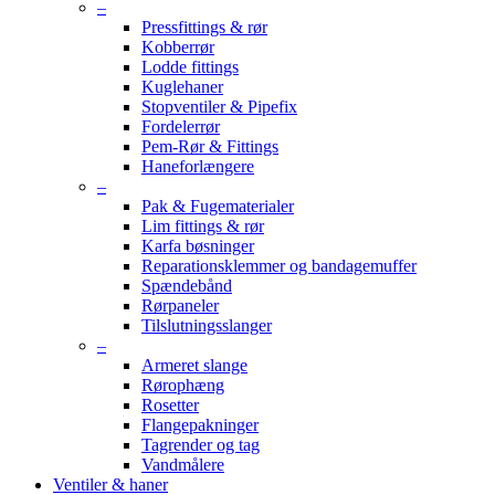
–
Pressfittings & rør
Kobberrør
Lodde fittings
Kuglehaner
Stopventiler & Pipefix
Fordelerrør
Pem-Rør & Fittings
Haneforlængere
–
Pak & Fugematerialer
Lim fittings & rør
Karfa bøsninger
Reparationsklemmer og bandagemuffer
Spændebånd
Rørpaneler
Tilslutningsslanger
–
Armeret slange
Rørophæng
Rosetter
Flangepakninger
Tagrender og tag
Vandmålere
Ventiler & haner