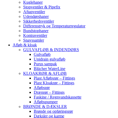
Kuglehaner
Stopventiler & Pipefix
Aftapventiler
Udendørshaner
Sikkerhedsventiler
Differenstryk og Temperaturregulator
Bundstophaner
Kontraventiler
Snavssamler
Afløb & kloak
GULVAFLØB & INDENDØRS
Gulvafløb
Unidrain gulvafløb
Purus sampak
Blücher WaterLine
KLOAKRØR & AFLØB
Plast Afløbsrør – Fittings
Plast Kloakrør – Fittings
Afløbsrør
Drænrør – Fittings
Faskine / Regnvandskassette
Afløbspumper
BRØNDE & DÆKSLER
Brønde og opføringsrør
Dæksler og karme