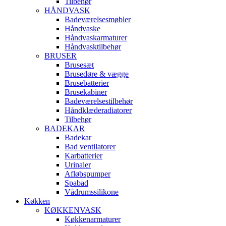
Tilbehør
HÅNDVASK
Badeværelsesmøbler
Håndvaske
Håndvaskarmaturer
Håndvasktilbehør
BRUSER
Brusesæt
Brusedøre & vægge
Brusebatterier
Brusekabiner
Badeværelsestilbehør
Håndklæderadiatorer
Tilbehør
BADEKAR
Badekar
Bad ventilatorer
Karbatterier
Urinaler
Afløbspumper
Spabad
Vådrumssilikone
Køkken
KØKKENVASK
Køkkenarmaturer