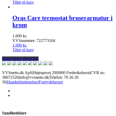
Tilføj til kurv
Oras Care termostat bruserarmatur i
krom
1.609
kr.
VVSnummer: 722773104
1.609
kr.
Tilføj til kurv
Share
Share
Share
Share
Pin
VVSnetto.dk ApS
|
Højrupsvej 29
|
9900 Frederikshavn
|
CVR nr.:
36072520
|
info@vvsnetto.dk
|
Telefon: 70 26 26
56
|
Handelsbetingelser
|
Fortrydelsesret
facebook
youtube
Sundhedsfare