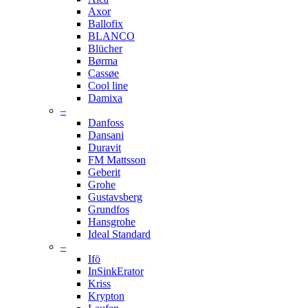
Axor
Ballofix
BLANCO
Blücher
Børma
Cassøe
Cool line
Damixa
–
Danfoss
Dansani
Duravit
FM Mattsson
Geberit
Grohe
Gustavsberg
Grundfos
Hansgrohe
Ideal Standard
–
Ifö
InSinkErator
Kriss
Krypton