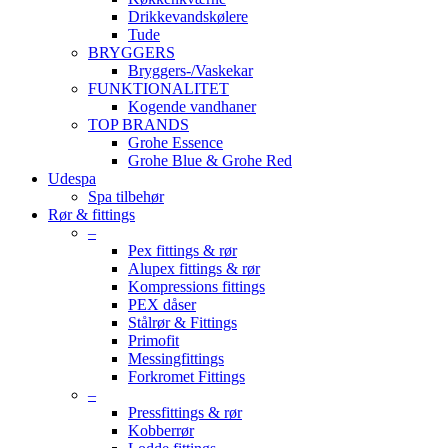
Drikkevandskølere
Tude
BRYGGERS
Bryggers-/Vaskekar
FUNKTIONALITET
Kogende vandhaner
TOP BRANDS
Grohe Essence
Grohe Blue & Grohe Red
Udespa
Spa tilbehør
Rør & fittings
–
Pex fittings & rør
Alupex fittings & rør
Kompressions fittings
PEX dåser
Stålrør & Fittings
Primofit
Messingfittings
Forkromet Fittings
–
Pressfittings & rør
Kobberrør