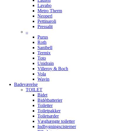
Laufen
Lavabo
Metro Therm
Neoperl
Pettinaroli
Pressalit
–
Purus
Roth
Sanibell
Termix
Toto
Unidrain
Villeroy & Boch
Vola
Wavin
Badeværelse
TOILET
Bidet
Bidétbatterier
Toiletter
Toiletpakker
Toiletsæder
Væghængte toiletter
Indbygningscisterner