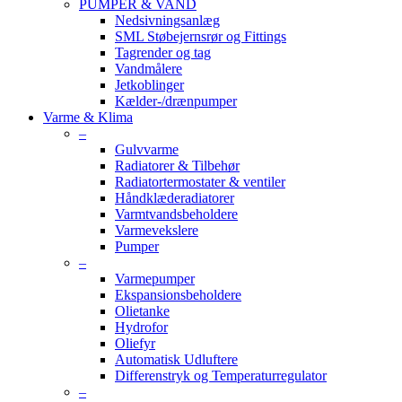
PUMPER & VAND
Nedsivningsanlæg
SML Støbejernsrør og Fittings
Tagrender og tag
Vandmålere
Jetkoblinger
Kælder-/drænpumper
Varme & Klima
–
Gulvvarme
Radiatorer & Tilbehør
Radiatortermostater & ventiler
Håndklæderadiatorer
Varmtvandsbeholdere
Varmevekslere
Pumper
–
Varmepumper
Ekspansionsbeholdere
Olietanke
Hydrofor
Oliefyr
Automatisk Udluftere
Differenstryk og Temperaturregulator
–