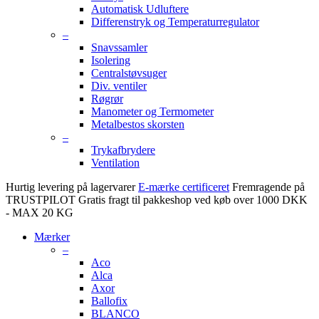
Automatisk Udluftere
Differenstryk og Temperaturregulator
–
Snavssamler
Isolering
Centralstøvsuger
Div. ventiler
Røgrør
Manometer og Termometer
Metalbestos skorsten
–
Trykafbrydere
Ventilation
Hurtig levering på lagervarer
E-mærke certificeret
Fremragende på
TRUSTPILOT
Gratis fragt til pakkeshop ved køb over 1000 DKK
- MAX 20 KG
Mærker
–
Aco
Alca
Axor
Ballofix
BLANCO