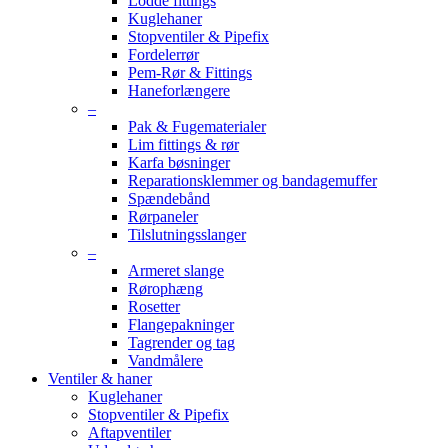
Lodde fittings
Kuglehaner
Stopventiler & Pipefix
Fordelerrør
Pem-Rør & Fittings
Haneforlængere
–
Pak & Fugematerialer
Lim fittings & rør
Karfa bøsninger
Reparationsklemmer og bandagemuffer
Spændebånd
Rørpaneler
Tilslutningsslanger
–
Armeret slange
Rørophæng
Rosetter
Flangepakninger
Tagrender og tag
Vandmålere
Ventiler & haner
Kuglehaner
Stopventiler & Pipefix
Aftapventiler