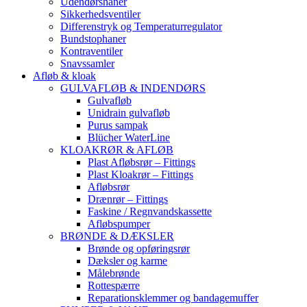
Udendørshaner
Sikkerhedsventiler
Differenstryk og Temperaturregulator
Bundstophaner
Kontraventiler
Snavssamler
Afløb & kloak
GULVAFLØB & INDENDØRS
Gulvafløb
Unidrain gulvafløb
Purus sampak
Blücher WaterLine
KLOAKRØR & AFLØB
Plast Afløbsrør – Fittings
Plast Kloakrør – Fittings
Afløbsrør
Drænrør – Fittings
Faskine / Regnvandskassette
Afløbspumper
BRØNDE & DÆKSLER
Brønde og opføringsrør
Dæksler og karme
Målebrønde
Rottespærre
Reparationsklemmer og bandagemuffer