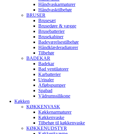
Håndvaskarmaturer
Håndvasktilbehør
BRUSER
Brusesæt
Brusedøre & vægge
Brusebatterier
Brusekabiner
Badeværelsestilbehør
Håndklæderadiatorer
Tilbehør
BADEKAR
Badekar
Bad ventilatorer
Karbatterier
Urinaler
Afløbspumper
Spabad
Vådrumssilikone
Køkken
KØKKENVASK
Køkkenarmaturer
Køkkenvaske
Tilbehør til køkkenvaske
KØKKENUDSTYR
Køkkenkværne