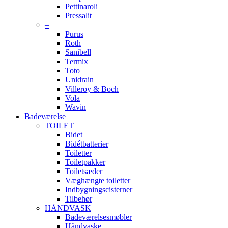
Pettinaroli
Pressalit
–
Purus
Roth
Sanibell
Termix
Toto
Unidrain
Villeroy & Boch
Vola
Wavin
Badeværelse
TOILET
Bidet
Bidétbatterier
Toiletter
Toiletpakker
Toiletsæder
Væghængte toiletter
Indbygningscisterner
Tilbehør
HÅNDVASK
Badeværelsesmøbler
Håndvaske