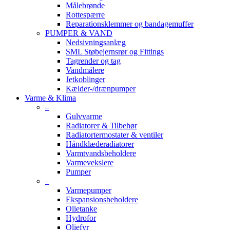
Målebrønde
Rottespærre
Reparationsklemmer og bandagemuffer
PUMPER & VAND
Nedsivningsanlæg
SML Støbejernsrør og Fittings
Tagrender og tag
Vandmålere
Jetkoblinger
Kælder-/drænpumper
Varme & Klima
–
Gulvvarme
Radiatorer & Tilbehør
Radiatortermostater & ventiler
Håndklæderadiatorer
Varmtvandsbeholdere
Varmevekslere
Pumper
–
Varmepumper
Ekspansionsbeholdere
Olietanke
Hydrofor
Oliefyr