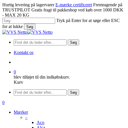
Spring
Hurtig levering på lagervarer
E-mærke certificeret
Fremragende på
til
TRUSTPILOT
Gratis fragt til pakkeshop ved køb over 1000 DKK
hovedindhold
- MAX 20 KG
Tryk på Enter for at søge eller ESC
for at lukke
Søg
Luk
søgning
Søg
Kontakt os
søge
0
blev tilføjet til din indkøbskurv.
Kurv
Menu
Søg
søge
0
Menu
Mærker
–
Aco
Alca