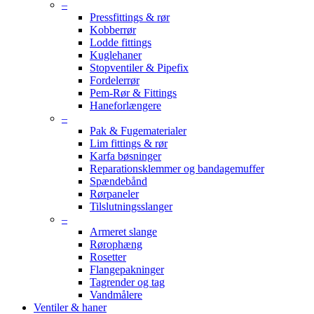
–
Pressfittings & rør
Kobberrør
Lodde fittings
Kuglehaner
Stopventiler & Pipefix
Fordelerrør
Pem-Rør & Fittings
Haneforlængere
–
Pak & Fugematerialer
Lim fittings & rør
Karfa bøsninger
Reparationsklemmer og bandagemuffer
Spændebånd
Rørpaneler
Tilslutningsslanger
–
Armeret slange
Rørophæng
Rosetter
Flangepakninger
Tagrender og tag
Vandmålere
Ventiler & haner