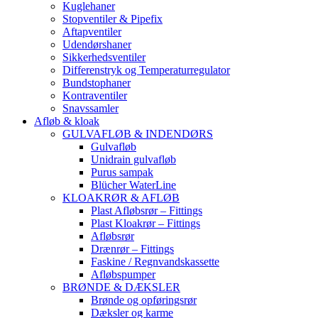
Kuglehaner
Stopventiler & Pipefix
Aftapventiler
Udendørshaner
Sikkerhedsventiler
Differenstryk og Temperaturregulator
Bundstophaner
Kontraventiler
Snavssamler
Afløb & kloak
GULVAFLØB & INDENDØRS
Gulvafløb
Unidrain gulvafløb
Purus sampak
Blücher WaterLine
KLOAKRØR & AFLØB
Plast Afløbsrør – Fittings
Plast Kloakrør – Fittings
Afløbsrør
Drænrør – Fittings
Faskine / Regnvandskassette
Afløbspumper
BRØNDE & DÆKSLER
Brønde og opføringsrør
Dæksler og karme