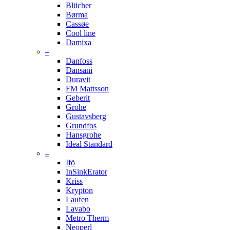
Blücher
Børma
Cassøe
Cool line
Damixa
–
Danfoss
Dansani
Duravit
FM Mattsson
Geberit
Grohe
Gustavsberg
Grundfos
Hansgrohe
Ideal Standard
–
Ifö
InSinkErator
Kriss
Krypton
Laufen
Lavabo
Metro Therm
Neoperl