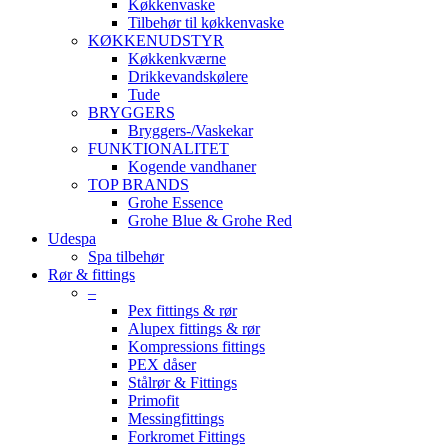
Køkkenvaske
Tilbehør til køkkenvaske
KØKKENUDSTYR
Køkkenkværne
Drikkevandskølere
Tude
BRYGGERS
Bryggers-/Vaskekar
FUNKTIONALITET
Kogende vandhaner
TOP BRANDS
Grohe Essence
Grohe Blue & Grohe Red
Udespa
Spa tilbehør
Rør & fittings
–
Pex fittings & rør
Alupex fittings & rør
Kompressions fittings
PEX dåser
Stålrør & Fittings
Primofit
Messingfittings
Forkromet Fittings