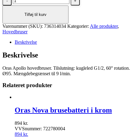
Apollo
hovedbruser
Tilføj til kurv
Ø95
mm
Varenummer (SKU):
antal
736314034
Kategorier:
Alle produkter
,
Hovedbruser
Beskrivelse
Beskrivelse
Oras Apollo hovedbruser. Tilslutning: kugleled G1/2, 60° rotation.
Ø95. Mængdebegrænset til 9 l/min.
Relateret produkter
Oras Nova brusebatteri i krom
894
kr.
VVSnummer: 722780004
894
kr.