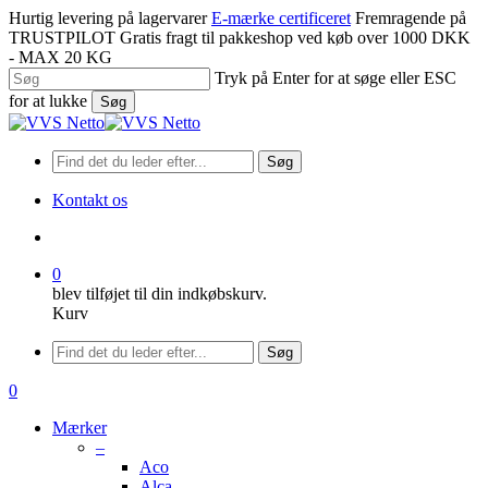
Spring
Hurtig levering på lagervarer
E-mærke certificeret
Fremragende på
til
TRUSTPILOT
Gratis fragt til pakkeshop ved køb over 1000 DKK
hovedindhold
- MAX 20 KG
Tryk på Enter for at søge eller ESC
for at lukke
Søg
Luk
søgning
Søg
Kontakt os
søge
0
blev tilføjet til din indkøbskurv.
Kurv
Menu
Søg
søge
0
Menu
Mærker
–
Aco
Alca