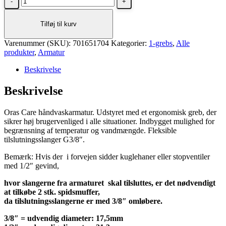
Care
håndvaskarmatur
Tilføj til kurv
i
krom
Varenummer (SKU):
antal
701651704
Kategorier:
1-grebs
,
Alle
produkter
,
Armatur
Beskrivelse
Beskrivelse
Oras Care håndvaskarmatur. Udstyret med et ergonomisk greb, der
sikrer høj brugervenliged i alle situationer. Indbygget mulighed for
begrænsning af temperatur og vandmængde. Fleksible
tilslutningsslanger G3/8″.
Bemærk: Hvis der i forvejen sidder kuglehaner eller stopventiler
med 1/2″ gevind,
hvor slangerne fra armaturet skal tilsluttes, er det nødvendigt
at tilkøbe 2 stk. spidsmuffer,
da tilslutningsslangerne er med 3/8″ omløbere.
3/8″ = udvendig diameter:
17,5mm