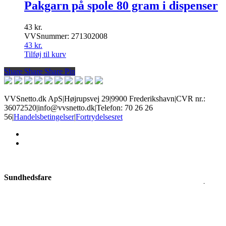
Pakgarn på spole 80 gram i dispenser
43
kr.
VVSnummer: 271302008
43
kr.
Tilføj til kurv
Share
Share
Share
Share
Pin
VVSnetto.dk ApS
|
Højrupsvej 29
|
9900 Frederikshavn
|
CVR nr.:
36072520
|
info@vvsnetto.dk
|
Telefon: 70 26 26
56
|
Handelsbetingelser
|
Fortrydelsesret
facebook
youtube
Sundhedsfare
Produkter med dette mærke kan give slem irritation i øjne og på hud,
allergisk hudreaktion, luftvejsirritation, samt sløvhed eller
svimmelhed. Brug øjenbeskyttelse og handsker alt efter risiko, og
sørg for god ventilation.