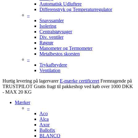
Automatisk Udluftere
Differenstryk og Temperaturregulator
–
Snavssamler
Isolering
Centralstøvsuger
Div. ventiler
Røgrør
Manometer og Termometer
Metalbestos skorsten
–
Trykafbrydere
Ventilation
Hurtig levering på lagervarer
E-mærke certificeret
Fremragende på
TRUSTPILOT
Gratis fragt til pakkeshop ved køb over 1000 DKK
- MAX 20 KG
Mærker
–
Aco
Alca
Axor
Ballofix
BLANCO