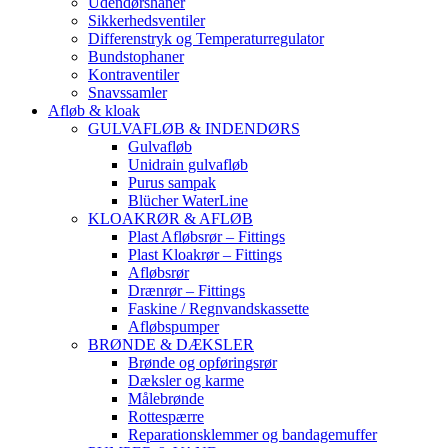
Udendørshaner
Sikkerhedsventiler
Differenstryk og Temperaturregulator
Bundstophaner
Kontraventiler
Snavssamler
Afløb & kloak
GULVAFLØB & INDENDØRS
Gulvafløb
Unidrain gulvafløb
Purus sampak
Blücher WaterLine
KLOAKRØR & AFLØB
Plast Afløbsrør – Fittings
Plast Kloakrør – Fittings
Afløbsrør
Drænrør – Fittings
Faskine / Regnvandskassette
Afløbspumper
BRØNDE & DÆKSLER
Brønde og opføringsrør
Dæksler og karme
Målebrønde
Rottespærre
Reparationsklemmer og bandagemuffer