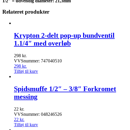
1/2″ = udvendig diameter: 21,3mm
Relateret produkter
Krypton 2-delt pop-up bundventil
1.1/4″ med overløb
298
kr.
VVSnummer: 747040510
298
kr.
Tilføj til kurv
Spidsmuffe 1/2″ – 3/8″ Forkromet
messing
22
kr.
VVSnummer: 048246526
22
kr.
Tilføj til kurv