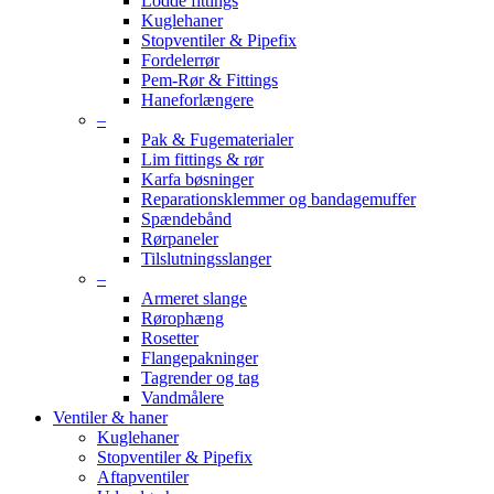
Lodde fittings
Kuglehaner
Stopventiler & Pipefix
Fordelerrør
Pem-Rør & Fittings
Haneforlængere
–
Pak & Fugematerialer
Lim fittings & rør
Karfa bøsninger
Reparationsklemmer og bandagemuffer
Spændebånd
Rørpaneler
Tilslutningsslanger
–
Armeret slange
Rørophæng
Rosetter
Flangepakninger
Tagrender og tag
Vandmålere
Ventiler & haner
Kuglehaner
Stopventiler & Pipefix
Aftapventiler