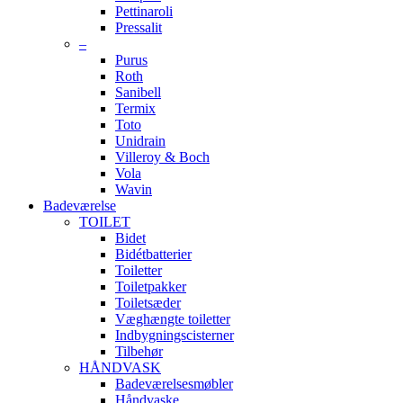
Pettinaroli
Pressalit
–
Purus
Roth
Sanibell
Termix
Toto
Unidrain
Villeroy & Boch
Vola
Wavin
Badeværelse
TOILET
Bidet
Bidétbatterier
Toiletter
Toiletpakker
Toiletsæder
Væghængte toiletter
Indbygningscisterner
Tilbehør
HÅNDVASK
Badeværelsesmøbler
Håndvaske