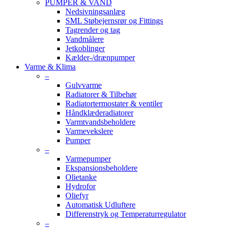
PUMPER & VAND
Nedsivningsanlæg
SML Støbejernsrør og Fittings
Tagrender og tag
Vandmålere
Jetkoblinger
Kælder-/drænpumper
Varme & Klima
–
Gulvvarme
Radiatorer & Tilbehør
Radiatortermostater & ventiler
Håndklæderadiatorer
Varmtvandsbeholdere
Varmevekslere
Pumper
–
Varmepumper
Ekspansionsbeholdere
Olietanke
Hydrofor
Oliefyr
Automatisk Udluftere
Differenstryk og Temperaturregulator
–