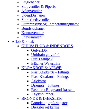
Kuglehaner
Stopventiler & Pipefix
Aftapventiler
Udendørshaner
Sikkerhedsventiler
Differenstryk og Temperaturregulator
Bundstophaner
Kontraventiler
Snavssamler
Afløb & kloak
GULVAFLØB & INDENDØRS
Gulvafløb
Unidrain gulvafløb
Purus sampak
Blücher WaterLine
KLOAKRØR & AFLØB
Plast Afløbsrør – Fittings
Plast Kloakrør – Fittings
Afløbsrør
Drænrør – Fittings
Faskine / Regnvandskassette
Afløbspumper
BRØNDE & DÆKSLER
Brønde og opføringsrør
Dæksler og karme