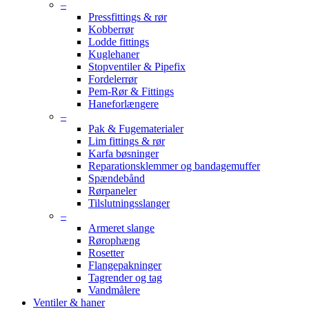
–
Pressfittings & rør
Kobberrør
Lodde fittings
Kuglehaner
Stopventiler & Pipefix
Fordelerrør
Pem-Rør & Fittings
Haneforlængere
–
Pak & Fugematerialer
Lim fittings & rør
Karfa bøsninger
Reparationsklemmer og bandagemuffer
Spændebånd
Rørpaneler
Tilslutningsslanger
–
Armeret slange
Rørophæng
Rosetter
Flangepakninger
Tagrender og tag
Vandmålere
Ventiler & haner