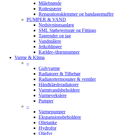
Målebrønde
Rottespærre
Reparationsklemmer og bandagemuffer
PUMPER & VAND
Nedsivningsanlæg
SML Støbejernsrør og Fittings
Tagrender og tag
Vandmålere
Jetkoblinger
Kælder-/drænpumper
Varme & Klima
–
Gulvvarme
Radiatorer & Tilbehør
Radiatortermostater & ventiler
Håndklæderadiatorer
Varmtvandsbeholdere
Varmevekslere
Pumper
–
Varmepumper
Ekspansionsbeholdere
Olietanke
Hydrofor
Oliefyr