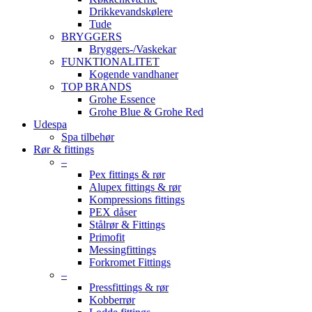
Drikkevandskølere
Tude
BRYGGERS
Bryggers-/Vaskekar
FUNKTIONALITET
Kogende vandhaner
TOP BRANDS
Grohe Essence
Grohe Blue & Grohe Red
Udespa
Spa tilbehør
Rør & fittings
–
Pex fittings & rør
Alupex fittings & rør
Kompressions fittings
PEX dåser
Stålrør & Fittings
Primofit
Messingfittings
Forkromet Fittings
–
Pressfittings & rør
Kobberrør