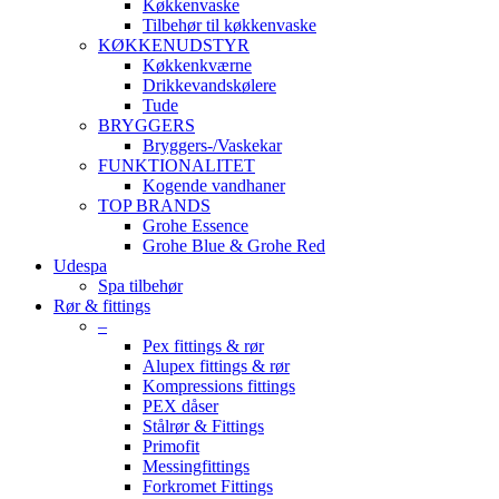
Køkkenvaske
Tilbehør til køkkenvaske
KØKKENUDSTYR
Køkkenkværne
Drikkevandskølere
Tude
BRYGGERS
Bryggers-/Vaskekar
FUNKTIONALITET
Kogende vandhaner
TOP BRANDS
Grohe Essence
Grohe Blue & Grohe Red
Udespa
Spa tilbehør
Rør & fittings
–
Pex fittings & rør
Alupex fittings & rør
Kompressions fittings
PEX dåser
Stålrør & Fittings
Primofit
Messingfittings
Forkromet Fittings