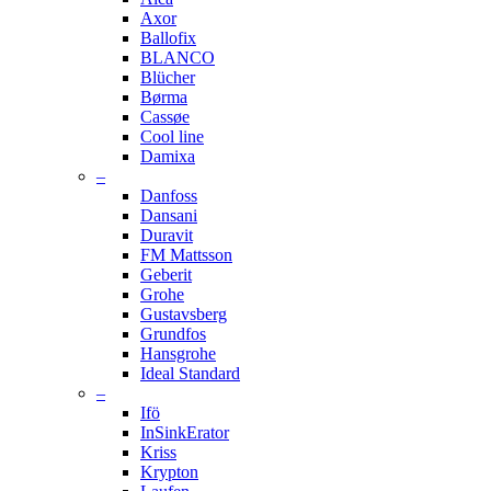
Axor
Ballofix
BLANCO
Blücher
Børma
Cassøe
Cool line
Damixa
–
Danfoss
Dansani
Duravit
FM Mattsson
Geberit
Grohe
Gustavsberg
Grundfos
Hansgrohe
Ideal Standard
–
Ifö
InSinkErator
Kriss
Krypton