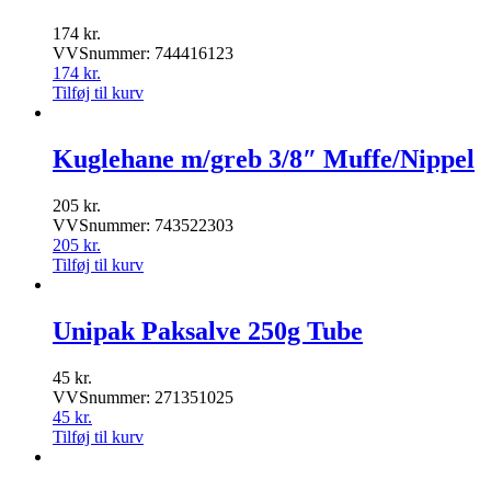
174
kr.
VVSnummer: 744416123
174
kr.
Tilføj til kurv
Kuglehane m/greb 3/8″ Muffe/Nippel
205
kr.
VVSnummer: 743522303
205
kr.
Tilføj til kurv
Unipak Paksalve 250g Tube
45
kr.
VVSnummer: 271351025
45
kr.
Tilføj til kurv