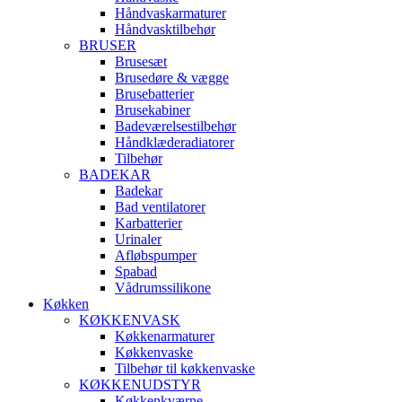
Håndvaskarmaturer
Håndvasktilbehør
BRUSER
Brusesæt
Brusedøre & vægge
Brusebatterier
Brusekabiner
Badeværelsestilbehør
Håndklæderadiatorer
Tilbehør
BADEKAR
Badekar
Bad ventilatorer
Karbatterier
Urinaler
Afløbspumper
Spabad
Vådrumssilikone
Køkken
KØKKENVASK
Køkkenarmaturer
Køkkenvaske
Tilbehør til køkkenvaske
KØKKENUDSTYR
Køkkenkværne