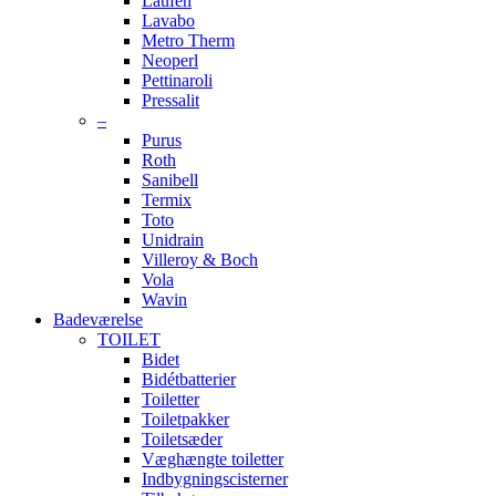
Laufen
Lavabo
Metro Therm
Neoperl
Pettinaroli
Pressalit
–
Purus
Roth
Sanibell
Termix
Toto
Unidrain
Villeroy & Boch
Vola
Wavin
Badeværelse
TOILET
Bidet
Bidétbatterier
Toiletter
Toiletpakker
Toiletsæder
Væghængte toiletter
Indbygningscisterner