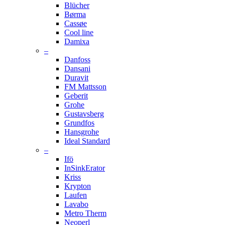
Blücher
Børma
Cassøe
Cool line
Damixa
–
Danfoss
Dansani
Duravit
FM Mattsson
Geberit
Grohe
Gustavsberg
Grundfos
Hansgrohe
Ideal Standard
–
Ifö
InSinkErator
Kriss
Krypton
Laufen
Lavabo
Metro Therm
Neoperl