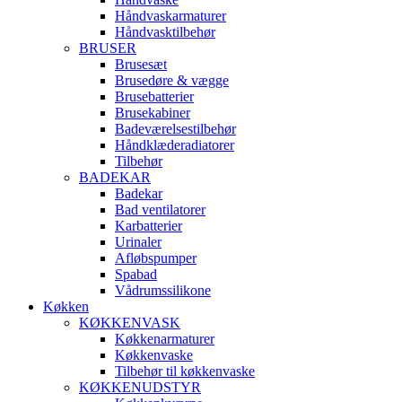
Håndvaskarmaturer
Håndvasktilbehør
BRUSER
Brusesæt
Brusedøre & vægge
Brusebatterier
Brusekabiner
Badeværelsestilbehør
Håndklæderadiatorer
Tilbehør
BADEKAR
Badekar
Bad ventilatorer
Karbatterier
Urinaler
Afløbspumper
Spabad
Vådrumssilikone
Køkken
KØKKENVASK
Køkkenarmaturer
Køkkenvaske
Tilbehør til køkkenvaske
KØKKENUDSTYR