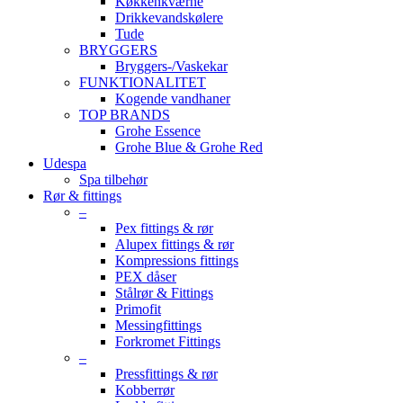
Køkkenkværne
Drikkevandskølere
Tude
BRYGGERS
Bryggers-/Vaskekar
FUNKTIONALITET
Kogende vandhaner
TOP BRANDS
Grohe Essence
Grohe Blue & Grohe Red
Udespa
Spa tilbehør
Rør & fittings
–
Pex fittings & rør
Alupex fittings & rør
Kompressions fittings
PEX dåser
Stålrør & Fittings
Primofit
Messingfittings
Forkromet Fittings
–
Pressfittings & rør
Kobberrør