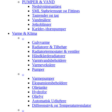
PUMPER & VAND
Nedsivningsanlæg
SML Støbejernsrør og Fittings
Tagrender og tag
Vandmålere
Jetkoblinger
Kælder-/drænpumper
Varme & Klima
–
Gulvvarme
Radiatorer & Tilbehør
Radiatortermostater & ventiler
Håndklæderadiatorer
Varmtvandsbeholdere
Varmevekslere
Pumper
–
Varmepumper
Ekspansionsbeholdere
Olietanke
Hydrofor
Oliefyr
Automatisk Udluftere
Differenstryk og Temperaturregulator
–