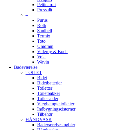
Pettinaroli
Pressalit
–
Purus
Roth
Sanibell
Termix
Toto
Unidrain
Villeroy & Boch
Vola
Wavin
Badeværelse
TOILET
Bidet
Bidétbatterier
Toiletter
Toiletpakker
Toiletsæder
Væghængte toiletter
Indbygningscisterner
Tilbehør
HÅNDVASK
Badeværelsesmøbler
Håndvaske