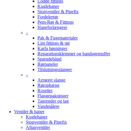
Lodde fittings
Kuglehaner
Stopventiler & Pipefix
Fordelerrør
Pem-Rør & Fittings
Haneforlængere
–
Pak & Fugematerialer
Lim fittings & rør
Karfa bøsninger
Reparationsklemmer og bandagemuffer
Spændebånd
Rørpaneler
Tilslutningsslanger
–
Armeret slange
Rørophæng
Rosetter
Flangepakninger
Tagrender og tag
Vandmålere
Ventiler & haner
Kuglehaner
Stopventiler & Pipefix
Aftapventiler