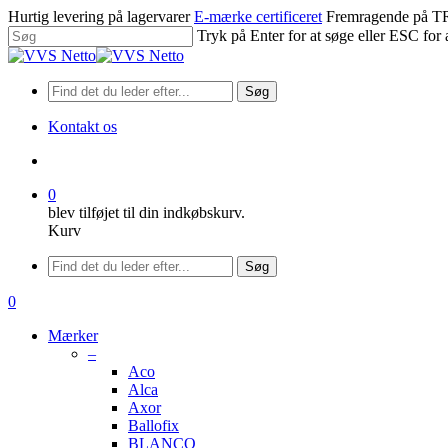
Spring
Hurtig levering på lagervarer
E-mærke certificeret
Fremragende på
til
Tryk på Enter for at søge eller ESC for 
hovedindhold
Luk
søgning
Søg
Kontakt os
søge
0
blev tilføjet til din indkøbskurv.
Kurv
Menu
Søg
søge
0
Menu
Mærker
–
Aco
Alca
Axor
Ballofix
BLANCO