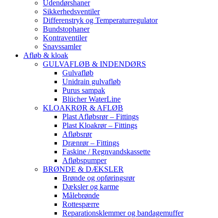
Udendørshaner
Sikkerhedsventiler
Differenstryk og Temperaturregulator
Bundstophaner
Kontraventiler
Snavssamler
Afløb & kloak
GULVAFLØB & INDENDØRS
Gulvafløb
Unidrain gulvafløb
Purus sampak
Blücher WaterLine
KLOAKRØR & AFLØB
Plast Afløbsrør – Fittings
Plast Kloakrør – Fittings
Afløbsrør
Drænrør – Fittings
Faskine / Regnvandskassette
Afløbspumper
BRØNDE & DÆKSLER
Brønde og opføringsrør
Dæksler og karme
Målebrønde
Rottespærre
Reparationsklemmer og bandagemuffer