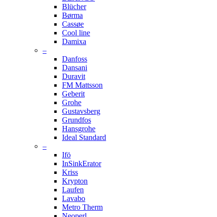
Blücher
Børma
Cassøe
Cool line
Damixa
–
Danfoss
Dansani
Duravit
FM Mattsson
Geberit
Grohe
Gustavsberg
Grundfos
Hansgrohe
Ideal Standard
–
Ifö
InSinkErator
Kriss
Krypton
Laufen
Lavabo
Metro Therm
Neoperl