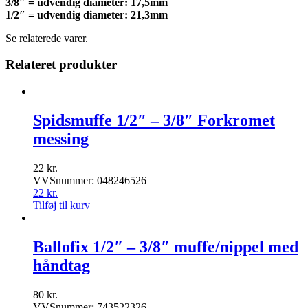
3/8″ = udvendig diameter:
17,5mm
1/2″ = udvendig diameter: 21,3mm
Se relaterede varer.
Relateret produkter
Spidsmuffe 1/2″ – 3/8″ Forkromet
messing
22
kr.
VVSnummer: 048246526
22
kr.
Tilføj til kurv
Ballofix 1/2″ – 3/8″ muffe/nippel med
håndtag
80
kr.
VVSnummer: 743522326