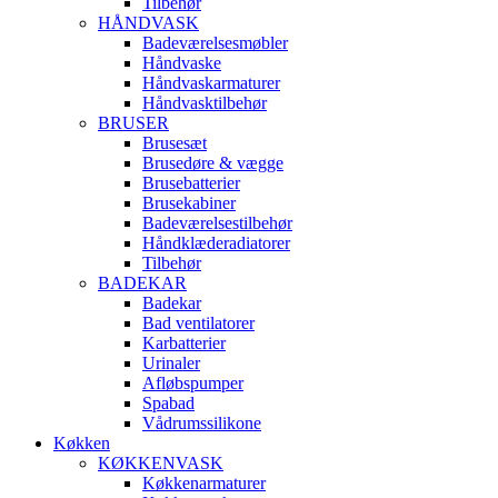
Tilbehør
HÅNDVASK
Badeværelsesmøbler
Håndvaske
Håndvaskarmaturer
Håndvasktilbehør
BRUSER
Brusesæt
Brusedøre & vægge
Brusebatterier
Brusekabiner
Badeværelsestilbehør
Håndklæderadiatorer
Tilbehør
BADEKAR
Badekar
Bad ventilatorer
Karbatterier
Urinaler
Afløbspumper
Spabad
Vådrumssilikone
Køkken
KØKKENVASK
Køkkenarmaturer