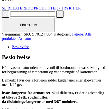
SE RELATEREDE PRODUKTER - TRYK HER
Oras
Inspera
håndvaskarmatur
Tilføj til kurv
i
krom
Varenummer (SKU):
høj
701244004
Kategorier:
1-grebs
,
Alle
produkter
model
,
Armatur
antal
Beskrivelse
Beskrivelse
Håndvaskarmatur uden bundventil til bordmonteret vask. Mulighed
for begrænsning af temperatur og vandmængde på kartouchen.
Bemærk: Hvis der i forvejen sidder kuglehaner eller stopventiler
med 1/2″ gevind,
hvor slangerne fra armaturet skal tilsluttes, er det nødvendigt
at tilkøbe 2 stk. spidsmuffer,
da tilslutningsslangerne er med 3/8″ omløbere.