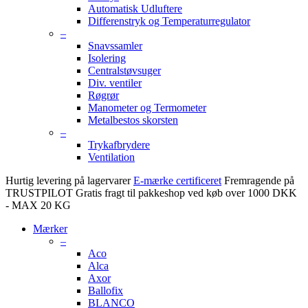
Automatisk Udluftere
Differenstryk og Temperaturregulator
–
Snavssamler
Isolering
Centralstøvsuger
Div. ventiler
Røgrør
Manometer og Termometer
Metalbestos skorsten
–
Trykafbrydere
Ventilation
Hurtig levering på lagervarer
E-mærke certificeret
Fremragende på
TRUSTPILOT
Gratis fragt til pakkeshop ved køb over 1000 DKK
- MAX 20 KG
Mærker
–
Aco
Alca
Axor
Ballofix
BLANCO