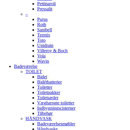
Pettinaroli
Pressalit
–
Purus
Roth
Sanibell
Termix
Toto
Unidrain
Villeroy & Boch
Vola
Wavin
Badeværelse
TOILET
Bidet
Bidétbatterier
Toiletter
Toiletpakker
Toiletsæder
Væghængte toiletter
Indbygningscisterner
Tilbehør
HÅNDVASK
Badeværelsesmøbler
Håndvaske