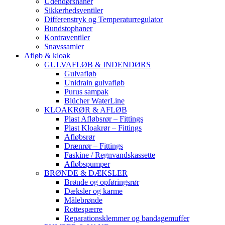
Udendørshaner
Sikkerhedsventiler
Differenstryk og Temperaturregulator
Bundstophaner
Kontraventiler
Snavssamler
Afløb & kloak
GULVAFLØB & INDENDØRS
Gulvafløb
Unidrain gulvafløb
Purus sampak
Blücher WaterLine
KLOAKRØR & AFLØB
Plast Afløbsrør – Fittings
Plast Kloakrør – Fittings
Afløbsrør
Drænrør – Fittings
Faskine / Regnvandskassette
Afløbspumper
BRØNDE & DÆKSLER
Brønde og opføringsrør
Dæksler og karme
Målebrønde
Rottespærre
Reparationsklemmer og bandagemuffer