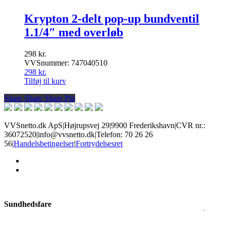
Krypton 2-delt pop-up bundventil
1.1/4″ med overløb
298
kr.
VVSnummer: 747040510
298
kr.
Tilføj til kurv
Share
Share
Share
Share
Pin
VVSnetto.dk ApS
|
Højrupsvej 29
|
9900 Frederikshavn
|
CVR nr.:
36072520
|
info@vvsnetto.dk
|
Telefon: 70 26 26
56
|
Handelsbetingelser
|
Fortrydelsesret
facebook
youtube
Sundhedsfare
Produkter med dette mærke kan give slem irritation i øjne og på hud,
allergisk hudreaktion, luftvejsirritation, samt sløvhed eller