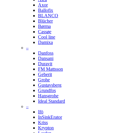
Axor
Ballofix
BLANCO
Blücher
Børma
Cassøe
Cool line
Damixa
–
Danfoss
Dansani
Duravit
FM Mattsson
Geberit
Grohe
Gustavsberg
Grundfos
Hansgrohe
Ideal Standard
–
Ifö
InSinkErator
Kriss
Krypton