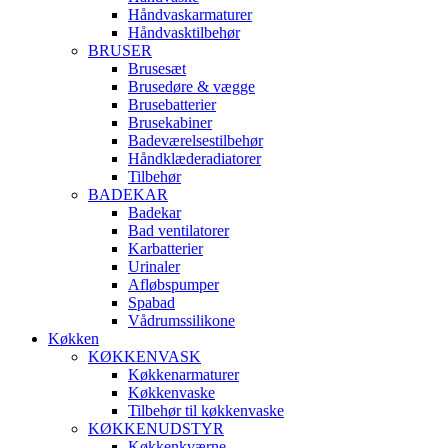
Håndvaskarmaturer
Håndvasktilbehør
BRUSER
Brusesæt
Brusedøre & vægge
Brusebatterier
Brusekabiner
Badeværelsestilbehør
Håndklæderadiatorer
Tilbehør
BADEKAR
Badekar
Bad ventilatorer
Karbatterier
Urinaler
Afløbspumper
Spabad
Vådrumssilikone
Køkken
KØKKENVASK
Køkkenarmaturer
Køkkenvaske
Tilbehør til køkkenvaske
KØKKENUDSTYR
Køkkenkværne