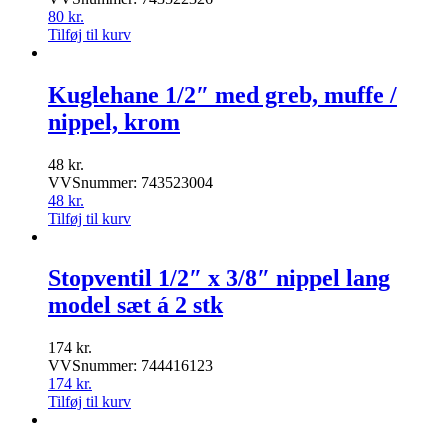
80
kr.
Tilføj til kurv
Kuglehane 1/2″ med greb, muffe /
nippel, krom
48
kr.
VVSnummer: 743523004
48
kr.
Tilføj til kurv
Stopventil 1/2″ x 3/8″ nippel lang
model sæt á 2 stk
174
kr.
VVSnummer: 744416123
174
kr.
Tilføj til kurv