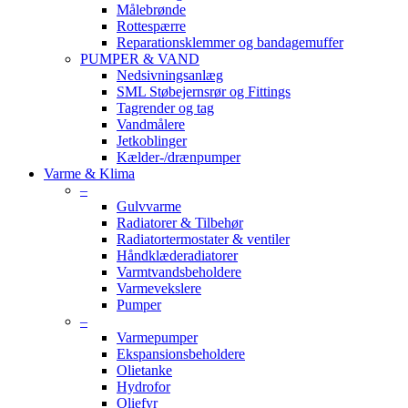
Målebrønde
Rottespærre
Reparationsklemmer og bandagemuffer
PUMPER & VAND
Nedsivningsanlæg
SML Støbejernsrør og Fittings
Tagrender og tag
Vandmålere
Jetkoblinger
Kælder-/drænpumper
Varme & Klima
–
Gulvvarme
Radiatorer & Tilbehør
Radiatortermostater & ventiler
Håndklæderadiatorer
Varmtvandsbeholdere
Varmevekslere
Pumper
–
Varmepumper
Ekspansionsbeholdere
Olietanke
Hydrofor
Oliefyr