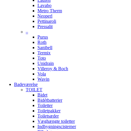
Laufen
Lavabo
Metro Therm
Neoperl
Pettinaroli
Pressalit
–
Purus
Roth
Sanibell
Termix
Toto
Unidrain
Villeroy & Boch
Vola
Wavin
Badeværelse
TOILET
Bidet
Bidétbatterier
Toiletter
Toiletpakker
Toiletsæder
Væghængte toiletter
Indbygningscisterner