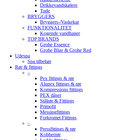
Drikkevandskølere
Tude
BRYGGERS
Bryggers-/Vaskekar
FUNKTIONALITET
Kogende vandhaner
TOP BRANDS
Grohe Essence
Grohe Blue & Grohe Red
Udespa
Spa tilbehør
Rør & fittings
–
Pex fittings & rør
Alupex fittings & rør
Kompressions fittings
PEX dåser
Stålrør & Fittings
Primofit
Messingfittings
Forkromet Fittings
–
Pressfittings & rør
Kobberrør