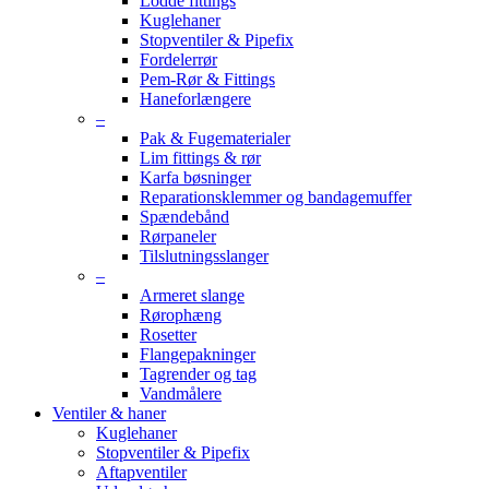
Lodde fittings
Kuglehaner
Stopventiler & Pipefix
Fordelerrør
Pem-Rør & Fittings
Haneforlængere
–
Pak & Fugematerialer
Lim fittings & rør
Karfa bøsninger
Reparationsklemmer og bandagemuffer
Spændebånd
Rørpaneler
Tilslutningsslanger
–
Armeret slange
Rørophæng
Rosetter
Flangepakninger
Tagrender og tag
Vandmålere
Ventiler & haner
Kuglehaner
Stopventiler & Pipefix
Aftapventiler