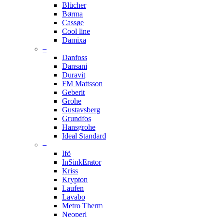
Blücher
Børma
Cassøe
Cool line
Damixa
–
Danfoss
Dansani
Duravit
FM Mattsson
Geberit
Grohe
Gustavsberg
Grundfos
Hansgrohe
Ideal Standard
–
Ifö
InSinkErator
Kriss
Krypton
Laufen
Lavabo
Metro Therm
Neoperl