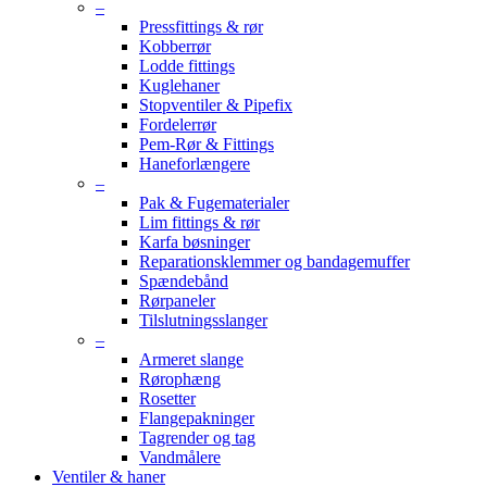
–
Pressfittings & rør
Kobberrør
Lodde fittings
Kuglehaner
Stopventiler & Pipefix
Fordelerrør
Pem-Rør & Fittings
Haneforlængere
–
Pak & Fugematerialer
Lim fittings & rør
Karfa bøsninger
Reparationsklemmer og bandagemuffer
Spændebånd
Rørpaneler
Tilslutningsslanger
–
Armeret slange
Rørophæng
Rosetter
Flangepakninger
Tagrender og tag
Vandmålere
Ventiler & haner