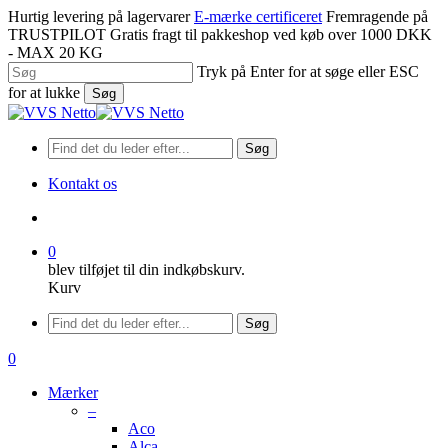
Spring
Hurtig levering på lagervarer
E-mærke certificeret
Fremragende på
til
TRUSTPILOT
Gratis fragt til pakkeshop ved køb over 1000 DKK
hovedindhold
- MAX 20 KG
Tryk på Enter for at søge eller ESC
for at lukke
Søg
Luk
søgning
Søg
Kontakt os
søge
0
blev tilføjet til din indkøbskurv.
Kurv
Menu
Søg
søge
0
Menu
Mærker
–
Aco
Alca