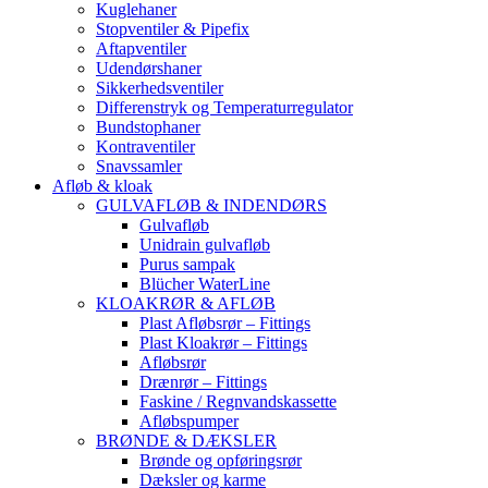
Kuglehaner
Stopventiler & Pipefix
Aftapventiler
Udendørshaner
Sikkerhedsventiler
Differenstryk og Temperaturregulator
Bundstophaner
Kontraventiler
Snavssamler
Afløb & kloak
GULVAFLØB & INDENDØRS
Gulvafløb
Unidrain gulvafløb
Purus sampak
Blücher WaterLine
KLOAKRØR & AFLØB
Plast Afløbsrør – Fittings
Plast Kloakrør – Fittings
Afløbsrør
Drænrør – Fittings
Faskine / Regnvandskassette
Afløbspumper
BRØNDE & DÆKSLER
Brønde og opføringsrør
Dæksler og karme