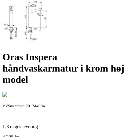
Oras Inspera
håndvaskarmatur i krom høj
model
VVSnummer: 701244004
1-3 dages levering
4.298
kr.