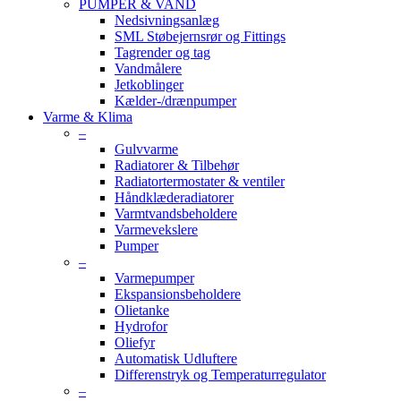
PUMPER & VAND
Nedsivningsanlæg
SML Støbejernsrør og Fittings
Tagrender og tag
Vandmålere
Jetkoblinger
Kælder-/drænpumper
Varme & Klima
–
Gulvvarme
Radiatorer & Tilbehør
Radiatortermostater & ventiler
Håndklæderadiatorer
Varmtvandsbeholdere
Varmevekslere
Pumper
–
Varmepumper
Ekspansionsbeholdere
Olietanke
Hydrofor
Oliefyr
Automatisk Udluftere
Differenstryk og Temperaturregulator
–