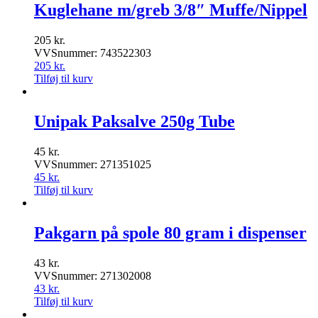
Kuglehane m/greb 3/8″ Muffe/Nippel
205
kr.
VVSnummer: 743522303
205
kr.
Tilføj til kurv
Unipak Paksalve 250g Tube
45
kr.
VVSnummer: 271351025
45
kr.
Tilføj til kurv
Pakgarn på spole 80 gram i dispenser
43
kr.
VVSnummer: 271302008
43
kr.
Tilføj til kurv