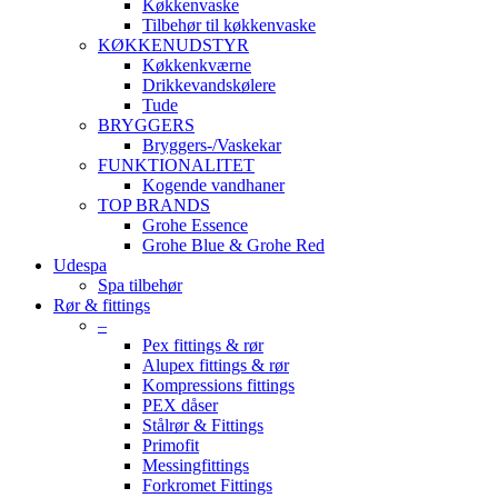
Køkkenvaske
Tilbehør til køkkenvaske
KØKKENUDSTYR
Køkkenkværne
Drikkevandskølere
Tude
BRYGGERS
Bryggers-/Vaskekar
FUNKTIONALITET
Kogende vandhaner
TOP BRANDS
Grohe Essence
Grohe Blue & Grohe Red
Udespa
Spa tilbehør
Rør & fittings
–
Pex fittings & rør
Alupex fittings & rør
Kompressions fittings
PEX dåser
Stålrør & Fittings
Primofit
Messingfittings
Forkromet Fittings