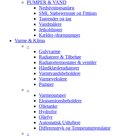
PUMPER & VAND
Nedsivningsanlæg
SML Støbejernsrør og Fittings
Tagrender og tag
Vandmålere
Jetkoblinger
Kælder-/drænpumper
Varme & Klima
–
Gulvvarme
Radiatorer & Tilbehør
Radiatortermostater & ventiler
Håndklæderadiatorer
Varmtvandsbeholdere
Varmevekslere
Pumper
–
Varmepumper
Ekspansionsbeholdere
Olietanke
Hydrofor
Oliefyr
Automatisk Udluftere
Differenstryk og Temperaturregulator
–