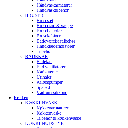
Håndvaskarmaturer
Håndvasktilbehør
BRUSER
Brusesæt
Brusedøre & vægge
Brusebatterier
Brusekabiner
Badeværelsestilbehør
Håndklæderadiatorer
Tilbehør
BADEKAR
Badekar
Bad ventilatorer
Karbatterier
Urinaler
Afløbspumper
Spabad
Vådrumssilikone
Køkken
KØKKENVASK
Køkkenarmaturer
Køkkenvaske
Tilbehør til køkkenvaske
KØKKENUDSTYR