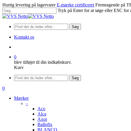
Spring
Hurtig levering på lagervarer
E-mærke certificeret
Fremragende på
til
Tryk på Enter for at søge eller ESC for 
hovedindhold
Luk
søgning
Søg
Kontakt os
søge
0
blev tilføjet til din indkøbskurv.
Kurv
Menu
Søg
søge
0
Menu
Mærker
–
Aco
Alca
Axor
Ballofix
BLANCO