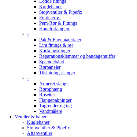
Lodde fittings
Kuglehaner
Stopventiler & Pipefix
Fordelerrør
Pem-Rør & Fittings
Haneforlængere
–
Pak & Fugematerialer
Lim fittings & rør
Karfa bøsninger
Reparationsklemmer og bandagemuffer
Spændebånd
Rørpaneler
Tilslutningsslanger
–
Armeret slange
Rørophæng
Rosetter
Flangepakninger
Tagrender og tag
Vandmålere
Ventiler & haner
Kuglehaner
Stopventiler & Pipefix
Aftapventiler