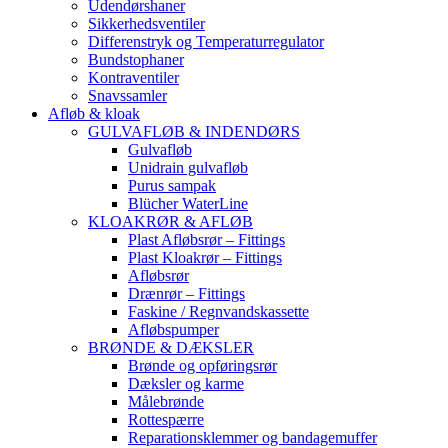
Udendørshaner
Sikkerhedsventiler
Differenstryk og Temperaturregulator
Bundstophaner
Kontraventiler
Snavssamler
Afløb & kloak
GULVAFLØB & INDENDØRS
Gulvafløb
Unidrain gulvafløb
Purus sampak
Blücher WaterLine
KLOAKRØR & AFLØB
Plast Afløbsrør – Fittings
Plast Kloakrør – Fittings
Afløbsrør
Drænrør – Fittings
Faskine / Regnvandskassette
Afløbspumper
BRØNDE & DÆKSLER
Brønde og opføringsrør
Dæksler og karme
Målebrønde
Rottespærre
Reparationsklemmer og bandagemuffer