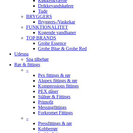
Køkkenkværne
Drikkevandskølere
Tude
BRYGGERS
Bryggers-/Vaskekar
FUNKTIONALITET
Kogende vandhaner
TOP BRANDS
Grohe Essence
Grohe Blue & Grohe Red
Udespa
Spa tilbehør
Rør & fittings
–
Pex fittings & rør
Alupex fittings & rør
Kompressions fittings
PEX dåser
Stålrør & Fittings
Primofit
Messingfittings
Forkromet Fittings
–
Pressfittings & rør
Kobberrør