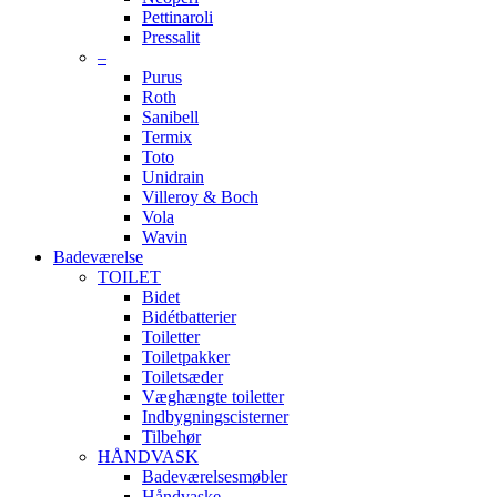
Pettinaroli
Pressalit
–
Purus
Roth
Sanibell
Termix
Toto
Unidrain
Villeroy & Boch
Vola
Wavin
Badeværelse
TOILET
Bidet
Bidétbatterier
Toiletter
Toiletpakker
Toiletsæder
Væghængte toiletter
Indbygningscisterner
Tilbehør
HÅNDVASK
Badeværelsesmøbler
Håndvaske