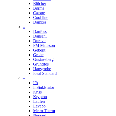
Blücher
Børma
Cassøe
Cool line
Damixa
–
Danfoss
Dansani
Duravit
FM Mattsson
Geberit
Grohe
Gustavsberg
Grundfos
Hansgrohe
Ideal Standard
–
Ifö
InSinkErator
Kriss
Krypton
Laufen
Lavabo
Metro Therm
Neoperl