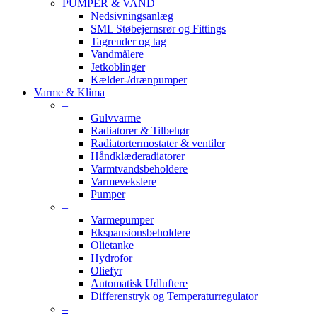
PUMPER & VAND
Nedsivningsanlæg
SML Støbejernsrør og Fittings
Tagrender og tag
Vandmålere
Jetkoblinger
Kælder-/drænpumper
Varme & Klima
–
Gulvvarme
Radiatorer & Tilbehør
Radiatortermostater & ventiler
Håndklæderadiatorer
Varmtvandsbeholdere
Varmevekslere
Pumper
–
Varmepumper
Ekspansionsbeholdere
Olietanke
Hydrofor
Oliefyr
Automatisk Udluftere
Differenstryk og Temperaturregulator
–