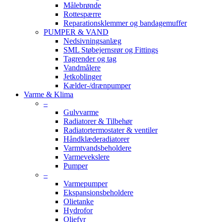
Målebrønde
Rottespærre
Reparationsklemmer og bandagemuffer
PUMPER & VAND
Nedsivningsanlæg
SML Støbejernsrør og Fittings
Tagrender og tag
Vandmålere
Jetkoblinger
Kælder-/drænpumper
Varme & Klima
–
Gulvvarme
Radiatorer & Tilbehør
Radiatortermostater & ventiler
Håndklæderadiatorer
Varmtvandsbeholdere
Varmevekslere
Pumper
–
Varmepumper
Ekspansionsbeholdere
Olietanke
Hydrofor
Oliefyr