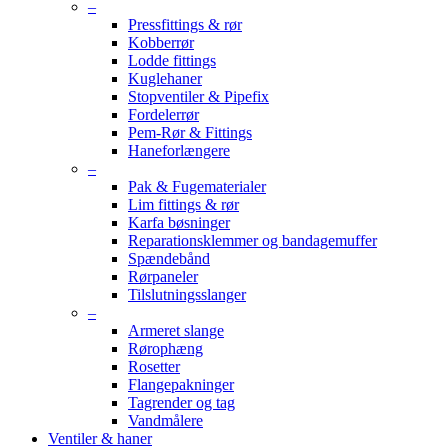
–
Pressfittings & rør
Kobberrør
Lodde fittings
Kuglehaner
Stopventiler & Pipefix
Fordelerrør
Pem-Rør & Fittings
Haneforlængere
–
Pak & Fugematerialer
Lim fittings & rør
Karfa bøsninger
Reparationsklemmer og bandagemuffer
Spændebånd
Rørpaneler
Tilslutningsslanger
–
Armeret slange
Rørophæng
Rosetter
Flangepakninger
Tagrender og tag
Vandmålere
Ventiler & haner