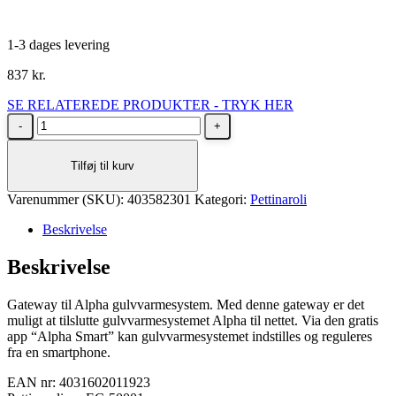
1-3 dages levering
837
kr.
SE RELATEREDE PRODUKTER - TRYK HER
Pettinaroli
gateway
Alpha
Tilføj til kurv
230V
antal
Varenummer (SKU):
403582301
Kategori:
Pettinaroli
Beskrivelse
Beskrivelse
Gateway til Alpha gulvvarmesystem. Med denne gateway er det
muligt at tilslutte gulvvarmesystemet Alpha til nettet. Via den gratis
app “Alpha Smart” kan gulvvarmesystemet indstilles og reguleres
fra en smartphone.
EAN nr: 4031602011923