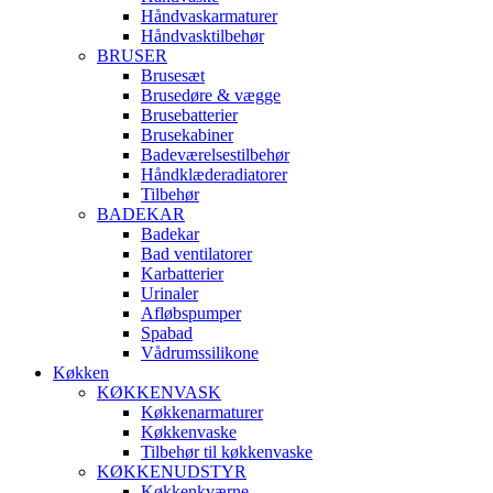
Håndvaskarmaturer
Håndvasktilbehør
BRUSER
Brusesæt
Brusedøre & vægge
Brusebatterier
Brusekabiner
Badeværelsestilbehør
Håndklæderadiatorer
Tilbehør
BADEKAR
Badekar
Bad ventilatorer
Karbatterier
Urinaler
Afløbspumper
Spabad
Vådrumssilikone
Køkken
KØKKENVASK
Køkkenarmaturer
Køkkenvaske
Tilbehør til køkkenvaske
KØKKENUDSTYR
Køkkenkværne