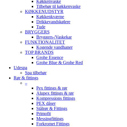
Køkkenvaske
Tilbehør til køkkenvaske
KØKKENUDSTYR
Køkkenkværne
Drikkevandskølere
Tude
BRYGGERS
Bryggers-/Vaskekar
FUNKTIONALITET
Kogende vandhaner
TOP BRANDS
Grohe Essence
Grohe Blue & Grohe Red
Udespa
Spa tilbehør
Rør & fittings
–
Pex fittings & rør
Alupex fittings & rør
Kompressions fittings
PEX dåser
Stålrør & Fittings
Primofit
Messingfittings
Forkromet Fittings