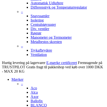
Automatisk Udluftere
Differenstryk og Temperaturregulator
–
Snavssamler
Isolering
Centralstøvsuger
Div. ventiler
Røgrør
Manometer og Termometer
Metalbestos skorsten
–
Trykafbrydere
Ventilation
Hurtig levering på lagervarer
E-mærke certificeret
Fremragende på
TRUSTPILOT
Gratis fragt til pakkeshop ved køb over 1000 DKK
- MAX 20 KG
Mærker
–
Aco
Alca
Axor
Ballofix
BLANCO