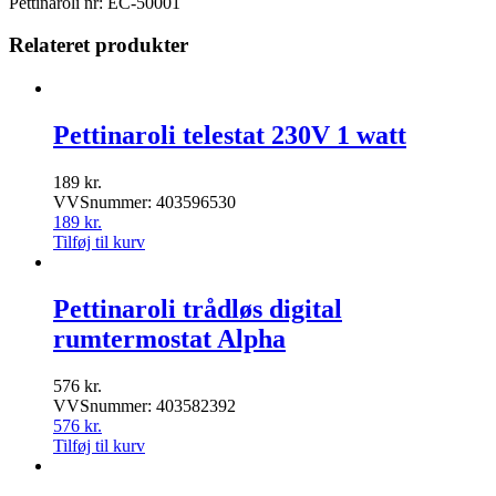
Pettinaroli nr: EC-50001
Relateret produkter
Pettinaroli telestat 230V 1 watt
189
kr.
VVSnummer: 403596530
189
kr.
Tilføj til kurv
Pettinaroli trådløs digital
rumtermostat Alpha
576
kr.
VVSnummer: 403582392
576
kr.
Tilføj til kurv