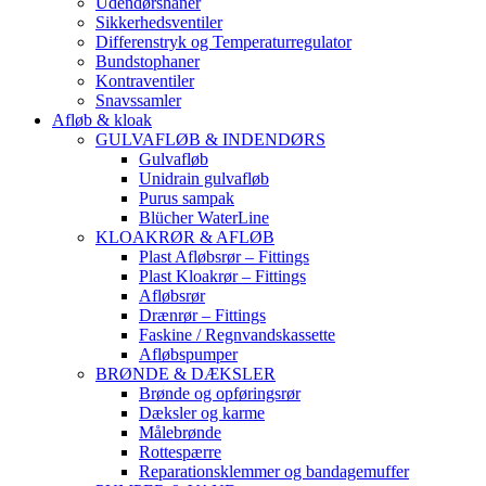
Udendørshaner
Sikkerhedsventiler
Differenstryk og Temperaturregulator
Bundstophaner
Kontraventiler
Snavssamler
Afløb & kloak
GULVAFLØB & INDENDØRS
Gulvafløb
Unidrain gulvafløb
Purus sampak
Blücher WaterLine
KLOAKRØR & AFLØB
Plast Afløbsrør – Fittings
Plast Kloakrør – Fittings
Afløbsrør
Drænrør – Fittings
Faskine / Regnvandskassette
Afløbspumper
BRØNDE & DÆKSLER
Brønde og opføringsrør
Dæksler og karme
Målebrønde
Rottespærre
Reparationsklemmer og bandagemuffer