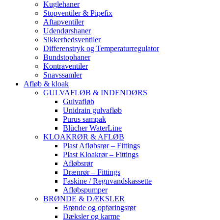
Kuglehaner
Stopventiler & Pipefix
Aftapventiler
Udendørshaner
Sikkerhedsventiler
Differenstryk og Temperaturregulator
Bundstophaner
Kontraventiler
Snavssamler
Afløb & kloak
GULVAFLØB & INDENDØRS
Gulvafløb
Unidrain gulvafløb
Purus sampak
Blücher WaterLine
KLOAKRØR & AFLØB
Plast Afløbsrør – Fittings
Plast Kloakrør – Fittings
Afløbsrør
Drænrør – Fittings
Faskine / Regnvandskassette
Afløbspumper
BRØNDE & DÆKSLER
Brønde og opføringsrør
Dæksler og karme