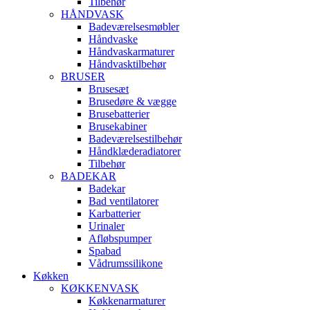
Tilbehør
HÅNDVASK
Badeværelsesmøbler
Håndvaske
Håndvaskarmaturer
Håndvasktilbehør
BRUSER
Brusesæt
Brusedøre & vægge
Brusebatterier
Brusekabiner
Badeværelsestilbehør
Håndklæderadiatorer
Tilbehør
BADEKAR
Badekar
Bad ventilatorer
Karbatterier
Urinaler
Afløbspumper
Spabad
Vådrumssilikone
Køkken
KØKKENVASK
Køkkenarmaturer