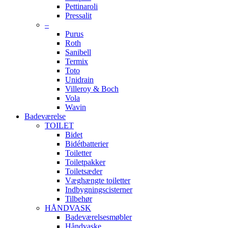
Pettinaroli
Pressalit
–
Purus
Roth
Sanibell
Termix
Toto
Unidrain
Villeroy & Boch
Vola
Wavin
Badeværelse
TOILET
Bidet
Bidétbatterier
Toiletter
Toiletpakker
Toiletsæder
Væghængte toiletter
Indbygningscisterner
Tilbehør
HÅNDVASK
Badeværelsesmøbler
Håndvaske