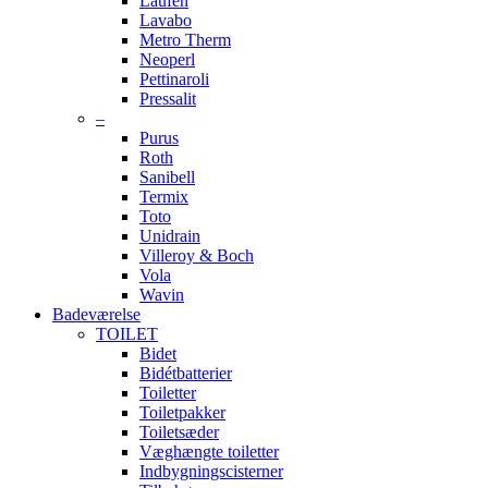
Laufen
Lavabo
Metro Therm
Neoperl
Pettinaroli
Pressalit
–
Purus
Roth
Sanibell
Termix
Toto
Unidrain
Villeroy & Boch
Vola
Wavin
Badeværelse
TOILET
Bidet
Bidétbatterier
Toiletter
Toiletpakker
Toiletsæder
Væghængte toiletter
Indbygningscisterner