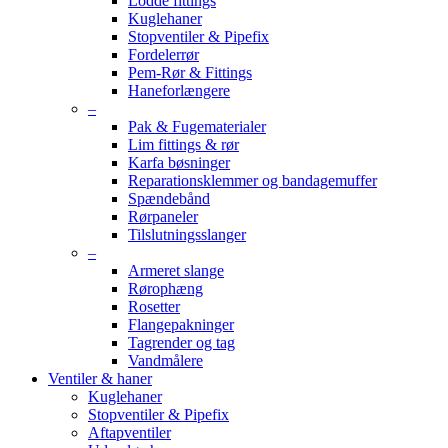
Lodde fittings
Kuglehaner
Stopventiler & Pipefix
Fordelerrør
Pem-Rør & Fittings
Haneforlængere
–
Pak & Fugematerialer
Lim fittings & rør
Karfa bøsninger
Reparationsklemmer og bandagemuffer
Spændebånd
Rørpaneler
Tilslutningsslanger
–
Armeret slange
Rørophæng
Rosetter
Flangepakninger
Tagrender og tag
Vandmålere
Ventiler & haner
Kuglehaner
Stopventiler & Pipefix
Aftapventiler