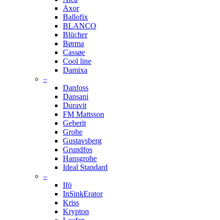
Axor
Ballofix
BLANCO
Blücher
Børma
Cassøe
Cool line
Damixa
–
Danfoss
Dansani
Duravit
FM Mattsson
Geberit
Grohe
Gustavsberg
Grundfos
Hansgrohe
Ideal Standard
–
Ifö
InSinkErator
Kriss
Krypton