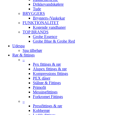
Drikkevandskølere
Tude
BRYGGERS
Bryggers-/Vaskekar
FUNKTIONALITET
Kogende vandhaner
TOP BRANDS
Grohe Essence
Grohe Blue & Grohe Red
Udespa
Spa tilbehør
Rør & fittings
–
Pex fittings & rør
Alupex fittings & rør
Kompressions fittings
PEX dåser
Stålrør & Fittings
Primofit
Messingfittings
Forkromet Fittings
–
Pressfittings & rør
Kobberrør