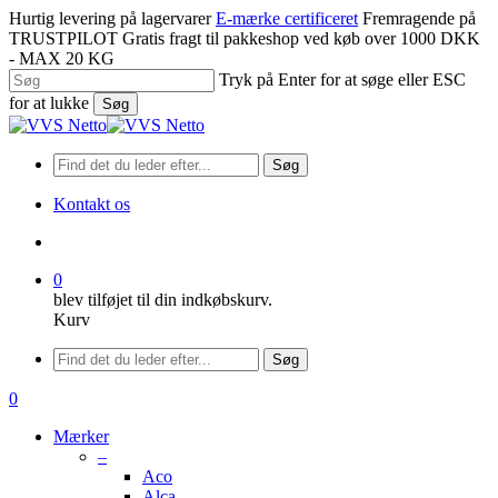
Spring
Hurtig levering på lagervarer
E-mærke certificeret
Fremragende på
til
TRUSTPILOT
Gratis fragt til pakkeshop ved køb over 1000 DKK
hovedindhold
- MAX 20 KG
Tryk på Enter for at søge eller ESC
for at lukke
Søg
Luk
søgning
Søg
Kontakt os
søge
0
blev tilføjet til din indkøbskurv.
Kurv
Menu
Søg
søge
0
Menu
Mærker
–
Aco
Alca