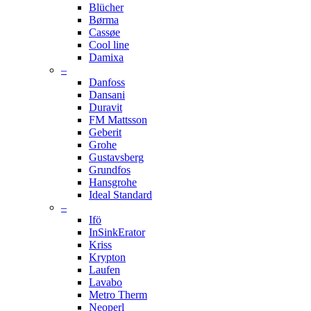
Blücher
Børma
Cassøe
Cool line
Damixa
–
Danfoss
Dansani
Duravit
FM Mattsson
Geberit
Grohe
Gustavsberg
Grundfos
Hansgrohe
Ideal Standard
–
Ifö
InSinkErator
Kriss
Krypton
Laufen
Lavabo
Metro Therm
Neoperl