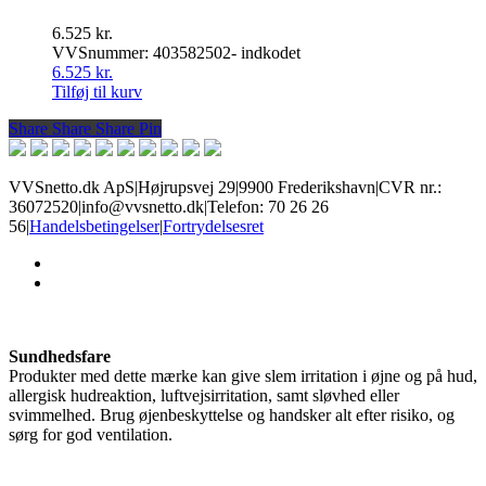
6.525
kr.
VVSnummer: 403582502- indkodet
6.525
kr.
Tilføj til kurv
Share
Share
Share
Share
Pin
VVSnetto.dk ApS
|
Højrupsvej 29
|
9900 Frederikshavn
|
CVR nr.:
36072520
|
info@vvsnetto.dk
|
Telefon: 70 26 26
56
|
Handelsbetingelser
|
Fortrydelsesret
facebook
youtube
Sundhedsfare
Produkter med dette mærke kan give slem irritation i øjne og på hud,
allergisk hudreaktion, luftvejsirritation, samt sløvhed eller
svimmelhed. Brug øjenbeskyttelse og handsker alt efter risiko, og
sørg for god ventilation.