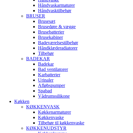
Håndvaskarmaturer
Håndvasktilbehør
BRUSER
Brusesæt
Brusedøre & vægge
Brusebatterier
Brusekabiner
Badeværelsestilbehør
Håndklæderadiatorer
Tilbehør
BADEKAR
Badekar
Bad ventilatorer
Karbatterier
Urinaler
Afløbspumper
Spabad
Vådrumssilikone
Køkken
KØKKENVASK
Køkkenarmaturer
Køkkenvaske
Tilbehør til køkkenvaske
KØKKENUDSTYR