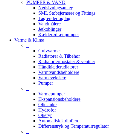
PUMPER & VAND
Nedsivningsanlæg
SML Støbejernsrør og Fittings
Tagrender og tag
Vandmålere
Jetkoblinger
Kælder-/drænpumper
Varme & Klima
–
Gulvvarme
Radiatorer & Tilbehør
Radiatortermostater & ventiler
Håndklæderadiatorer
Varmtvandsbeholdere
Varmevekslere
Pumper
–
Varmepumper
Ekspansionsbeholdere
Olietanke
Hydrofor
Oliefyr
Automatisk Udluftere
Differenstryk og Temperaturregulator
–