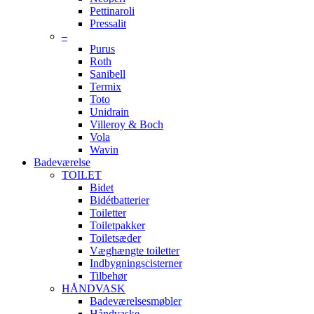
Pettinaroli
Pressalit
–
Purus
Roth
Sanibell
Termix
Toto
Unidrain
Villeroy & Boch
Vola
Wavin
Badeværelse
TOILET
Bidet
Bidétbatterier
Toiletter
Toiletpakker
Toiletsæder
Væghængte toiletter
Indbygningscisterner
Tilbehør
HÅNDVASK
Badeværelsesmøbler
Håndvaske