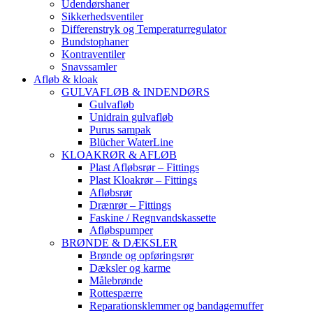
Udendørshaner
Sikkerhedsventiler
Differenstryk og Temperaturregulator
Bundstophaner
Kontraventiler
Snavssamler
Afløb & kloak
GULVAFLØB & INDENDØRS
Gulvafløb
Unidrain gulvafløb
Purus sampak
Blücher WaterLine
KLOAKRØR & AFLØB
Plast Afløbsrør – Fittings
Plast Kloakrør – Fittings
Afløbsrør
Drænrør – Fittings
Faskine / Regnvandskassette
Afløbspumper
BRØNDE & DÆKSLER
Brønde og opføringsrør
Dæksler og karme
Målebrønde
Rottespærre
Reparationsklemmer og bandagemuffer