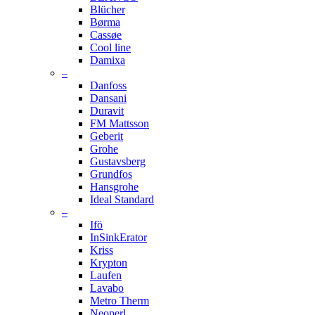
Blücher
Børma
Cassøe
Cool line
Damixa
–
Danfoss
Dansani
Duravit
FM Mattsson
Geberit
Grohe
Gustavsberg
Grundfos
Hansgrohe
Ideal Standard
–
Ifö
InSinkErator
Kriss
Krypton
Laufen
Lavabo
Metro Therm
Neoperl