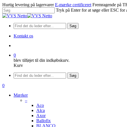
Spring
Hurtig levering på lagervarer
E-mærke certificeret
Fremragende på
til
Tryk på Enter for at søge eller ESC for 
hovedindhold
Luk
søgning
Søg
Kontakt os
søge
0
blev tilføjet til din indkøbskurv.
Kurv
Menu
Søg
søge
0
Menu
Mærker
–
Aco
Alca
Axor
Ballofix
BLANCO