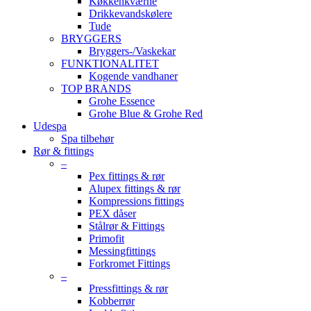
Køkkenkværne
Drikkevandskølere
Tude
BRYGGERS
Bryggers-/Vaskekar
FUNKTIONALITET
Kogende vandhaner
TOP BRANDS
Grohe Essence
Grohe Blue & Grohe Red
Udespa
Spa tilbehør
Rør & fittings
–
Pex fittings & rør
Alupex fittings & rør
Kompressions fittings
PEX dåser
Stålrør & Fittings
Primofit
Messingfittings
Forkromet Fittings
–
Pressfittings & rør
Kobberrør