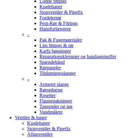
Lodde fittings
Kuglehaner
Stopventiler & Pipefix
Fordelerrør
Pem-Rør & Fittings
Haneforlængere
–
Pak & Fugematerialer
Lim fittings & rør
Karfa bøsninger
Reparationsklemmer og bandagemuffer
Spændebånd
Rørpaneler
Tilslutningsslanger
–
Armeret slange
Rørophæng
Rosetter
Flangepakninger
Tagrender og tag
Vandmålere
Ventiler & haner
Kuglehaner
Stopventiler & Pipefix
Aftapventiler