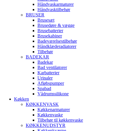
Håndvaskarmaturer
Håndvasktilbehør
BRUSER
Brusesæt
Brusedøre & vægge
Brusebatterier
Brusekabiner
Badeværelsestilbehør
Håndklæderadiatorer
Tilbehør
BADEKAR
Badekar
Bad ventilatorer
Karbatterier
Urinaler
Afløbspumper
Spabad
Vådrumssilikone
Køkken
KØKKENVASK
Køkkenarmaturer
Køkkenvaske
Tilbehør til køkkenvaske
KØKKENUDSTYR
Køkkenkværne