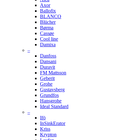
Axor
Ballofix
BLANCO
Blücher
Børma
Cassøe
Cool line
Damixa
–
Danfoss
Dansani
Duravit
FM Mattsson
Geberit
Grohe
Gustavsberg
Grundfos
Hansgrohe
Ideal Standard
–
Ifö
InSinkErator
Kriss
Krypton