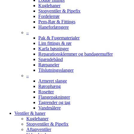
Lodde fittings
Kuglehaner
Stopventiler & Pipefix
Fordelerrør
Pem-Rør & Fittings
Haneforlængere
–
Pak & Fugematerialer
Lim fittings & rør
Karfa bøsninger
Reparationsklemmer og bandagemuffer
Spændebånd
Rørpaneler
Tilslutningsslanger
–
Armeret slange
Rørophæng
Rosetter
Flangepakninger
Tagrender og tag
Vandmålere
Ventiler & haner
Kuglehaner
Stopventiler & Pipefix
Aftapventiler