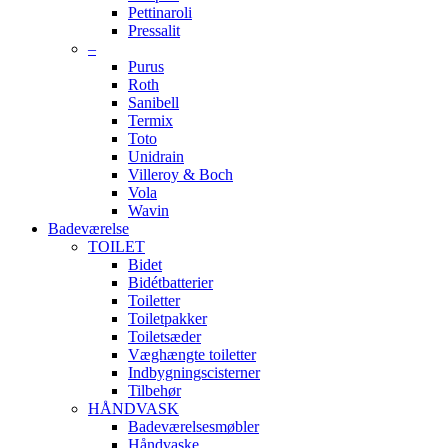
Pettinaroli
Pressalit
–
Purus
Roth
Sanibell
Termix
Toto
Unidrain
Villeroy & Boch
Vola
Wavin
Badeværelse
TOILET
Bidet
Bidétbatterier
Toiletter
Toiletpakker
Toiletsæder
Væghængte toiletter
Indbygningscisterner
Tilbehør
HÅNDVASK
Badeværelsesmøbler
Håndvaske