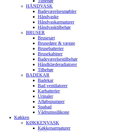
Tilbehør
HÅNDVASK
Badeværelsesmøbler
Håndvaske
Håndvaskarmaturer
Håndvasktilbehør
BRUSER
Brusesæt
Brusedøre & vægge
Brusebatterier
Brusekabiner
Badeværelsestilbehør
Håndklæderadiatorer
Tilbehør
BADEKAR
Badekar
Bad ventilatorer
Karbatterier
Urinaler
Afløbspumper
Spabad
Vådrumssilikone
Køkken
KØKKENVASK
Køkkenarmaturer