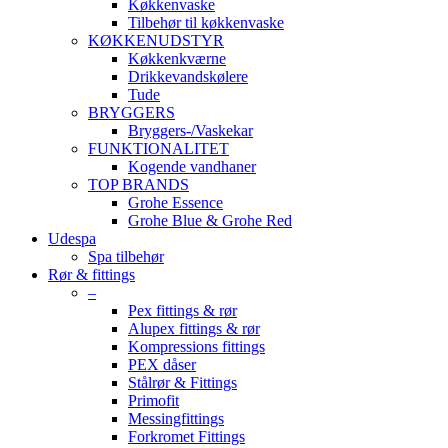
Køkkenvaske
Tilbehør til køkkenvaske
KØKKENUDSTYR
Køkkenkværne
Drikkevandskølere
Tude
BRYGGERS
Bryggers-/Vaskekar
FUNKTIONALITET
Kogende vandhaner
TOP BRANDS
Grohe Essence
Grohe Blue & Grohe Red
Udespa
Spa tilbehør
Rør & fittings
–
Pex fittings & rør
Alupex fittings & rør
Kompressions fittings
PEX dåser
Stålrør & Fittings
Primofit
Messingfittings
Forkromet Fittings