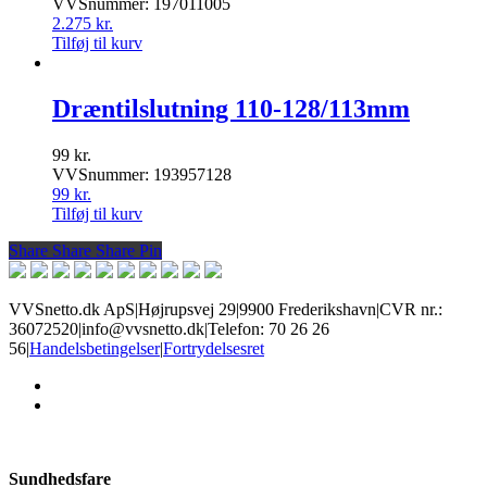
VVSnummer: 197011005
2.275
kr.
Tilføj til kurv
Dræntilslutning 110-128/113mm
99
kr.
VVSnummer: 193957128
99
kr.
Tilføj til kurv
Share
Share
Share
Share
Pin
VVSnetto.dk ApS
|
Højrupsvej 29
|
9900 Frederikshavn
|
CVR nr.:
36072520
|
info@vvsnetto.dk
|
Telefon: 70 26 26
56
|
Handelsbetingelser
|
Fortrydelsesret
facebook
youtube
Sundhedsfare