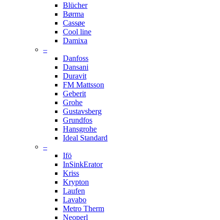
Blücher
Børma
Cassøe
Cool line
Damixa
–
Danfoss
Dansani
Duravit
FM Mattsson
Geberit
Grohe
Gustavsberg
Grundfos
Hansgrohe
Ideal Standard
–
Ifö
InSinkErator
Kriss
Krypton
Laufen
Lavabo
Metro Therm
Neoperl