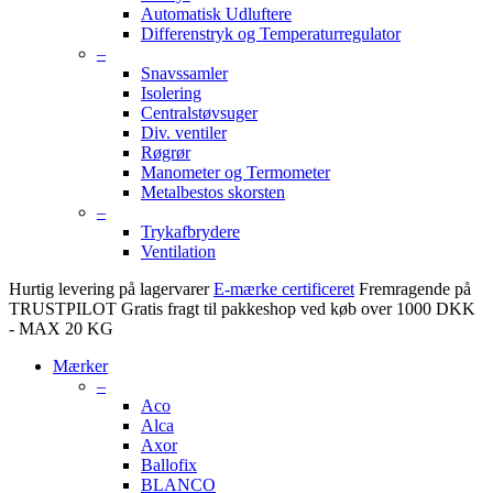
Automatisk Udluftere
Differenstryk og Temperaturregulator
–
Snavssamler
Isolering
Centralstøvsuger
Div. ventiler
Røgrør
Manometer og Termometer
Metalbestos skorsten
–
Trykafbrydere
Ventilation
Hurtig levering på lagervarer
E-mærke certificeret
Fremragende på
TRUSTPILOT
Gratis fragt til pakkeshop ved køb over 1000 DKK
- MAX 20 KG
Mærker
–
Aco
Alca
Axor
Ballofix
BLANCO