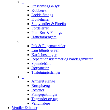
–
Pressfittings & rør
Kobberrør
Lodde fittings
Kuglehaner
Stopventiler & Pipefix
Fordelerrør
Pem-Rør & Fittings
Haneforlængere
–
Pak & Fugematerialer
Lim fittings & rør
Karfa bøsninger
Reparationsklemmer og bandagemuffer
Spændebånd
Rørpaneler
Tilslutningsslanger
–
Armeret slange
Rørophæng
Rosetter
Flangepakninger
Tagrender og tag
Vandmålere
Ventiler & haner