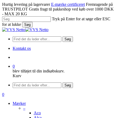
Spring
Hurtig levering på lagervarer
E-mærke certificeret
Fremragende på
til
TRUSTPILOT
Gratis fragt til pakkeshop ved køb over 1000 DKK
hovedindhold
- MAX 20 KG
Tryk på Enter for at søge eller ESC
for at lukke
Søg
Luk
søgning
Søg
Kontakt os
søge
0
blev tilføjet til din indkøbskurv.
Kurv
Menu
Søg
søge
0
Menu
Mærker
–
Aco
Alca