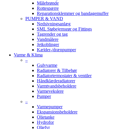
Målebrønde
Rottespærre
Reparationsklemmer og bandagemuffer
PUMPER & VAND
Nedsivningsanlæg
SML Støbejernsrør og Fittings
Tagrender og tag
Vandmålere
Jetkoblinger
Kælder-/drænpumper
Varme & Klima
–
Gulvvarme
Radiatorer & Tilbehør
Radiatortermostater & ventiler
Håndklæderadiatorer
Varmtvandsbeholdere
Varmevekslere
Pumper
–
Varmepumper
Ekspansionsbeholdere
Olietanke
Hydrofor
Oliefyr