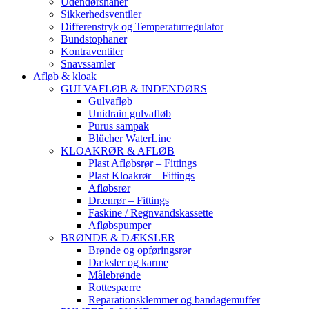
Udendørshaner
Sikkerhedsventiler
Differenstryk og Temperaturregulator
Bundstophaner
Kontraventiler
Snavssamler
Afløb & kloak
GULVAFLØB & INDENDØRS
Gulvafløb
Unidrain gulvafløb
Purus sampak
Blücher WaterLine
KLOAKRØR & AFLØB
Plast Afløbsrør – Fittings
Plast Kloakrør – Fittings
Afløbsrør
Drænrør – Fittings
Faskine / Regnvandskassette
Afløbspumper
BRØNDE & DÆKSLER
Brønde og opføringsrør
Dæksler og karme
Målebrønde
Rottespærre
Reparationsklemmer og bandagemuffer