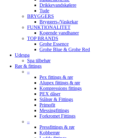
Drikkevandskølere
Tude
BRYGGERS
Bryggers-/Vaskekar
FUNKTIONALITET
Kogende vandhaner
TOP BRANDS
Grohe Essence
Grohe Blue & Grohe Red
Udespa
Spa tilbehør
Rør & fittings
–
Pex fittings & rør
Alupex fittings & rør
Kompressions fittings
PEX dåser
Stålrør & Fittings
Primofit
Messingfittings
Forkromet Fittings
–
Pressfittings & rør
Kobberrør