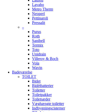
Laufen
Lavabo
Metro Therm
Neoperl
Pettinaroli
Pressalit
–
Purus
Roth
Sanibell
Termix
Toto
Unidrain
Villeroy & Boch
Vola
Wavin
Badeværelse
TOILET
Bidet
Bidétbatterier
Toiletter
Toiletpakker
Toiletsæder
Væghængte toiletter
Indbygningscisterner