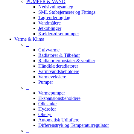
PUMPER & VAND
Nedsivningsanlæg
SML Støbejernsrør og Fittings
Tagrender og tag
Vandmålere
Jetkoblinger
Kælder-/drænpumper
Varme & Klima
–
Gulvvarme
Radiatorer & Tilbehør
Radiatortermostater & ventiler
Håndklæderadiatorer
Varmtvandsbeholdere
Varmevekslere
Pumper
–
Varmepumper
Ekspansionsbeholdere
Olietanke
Hydrofor
Oliefyr
Automatisk Udluftere
Differenstryk og Temperaturregulator
–