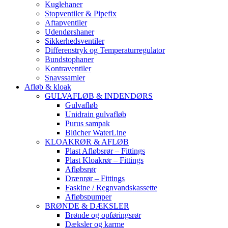
Kuglehaner
Stopventiler & Pipefix
Aftapventiler
Udendørshaner
Sikkerhedsventiler
Differenstryk og Temperaturregulator
Bundstophaner
Kontraventiler
Snavssamler
Afløb & kloak
GULVAFLØB & INDENDØRS
Gulvafløb
Unidrain gulvafløb
Purus sampak
Blücher WaterLine
KLOAKRØR & AFLØB
Plast Afløbsrør – Fittings
Plast Kloakrør – Fittings
Afløbsrør
Drænrør – Fittings
Faskine / Regnvandskassette
Afløbspumper
BRØNDE & DÆKSLER
Brønde og opføringsrør
Dæksler og karme