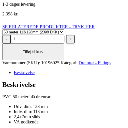
1-3 dages levering
2.398
kr.
SE RELATEREDE PRODUKTER - TRYK HER
PVC
drænrør
i
Tilføj til kurv
blå
50
Varenummer (SKU):
meter
10196025
Kategori:
Drænrør - Fittings
113/128mm
Beskrivelse
antal
Beskrivelse
PVC 50 meter blå drænrør.
Udv. dim: 128 mm
Indv. dim: 113 mm
2,4x7mm slids
VA godkendt