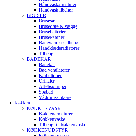
Håndvaskarmaturer
Håndvasktilbehør
BRUSER
Brusesæt
Brusedøre & vægge
Brusebatterier
Brusekabiner
Badeværelsestilbehør
Håndklæderadiatorer
Tilbehør
BADEKAR
Badekar
Bad ventilatorer
Karbatterier
Urinaler
Afløbspumper
Spabad
Vådrumssilikone
Køkken
KØKKENVASK
Køkkenarmaturer
Køkkenvaske
Tilbehør til køkkenvaske
KØKKENUDSTYR
Køkkenkværne