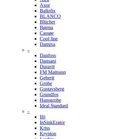
Axor
Ballofix
BLANCO
Blücher
Børma
Cassøe
Cool line
Damixa
–
Danfoss
Dansani
Duravit
FM Mattsson
Geberit
Grohe
Gustavsberg
Grundfos
Hansgrohe
Ideal Standard
–
Ifö
InSinkErator
Kriss
Krypton