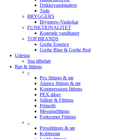
Drikkevandskølere
Tude
BRYGGERS
Bryggers-/Vaskekar
FUNKTIONALITET
Kogende vandhaner
TOP BRANDS
Grohe Essence
Grohe Blue & Grohe Red
Udespa
Spa tilbehør
Rør & fittings
–
Pex fittings & rør
Alupex fittings & rør
Kompressions fittings
PEX dåser
Stålrør & Fittings
Primofit
Messingfittings
Forkromet Fittings
–
Pressfittings & rør
Kobberrør