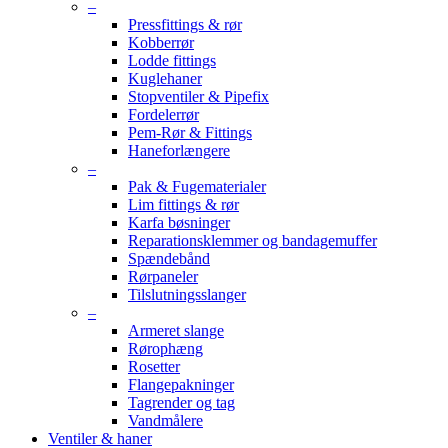
–
Pressfittings & rør
Kobberrør
Lodde fittings
Kuglehaner
Stopventiler & Pipefix
Fordelerrør
Pem-Rør & Fittings
Haneforlængere
–
Pak & Fugematerialer
Lim fittings & rør
Karfa bøsninger
Reparationsklemmer og bandagemuffer
Spændebånd
Rørpaneler
Tilslutningsslanger
–
Armeret slange
Rørophæng
Rosetter
Flangepakninger
Tagrender og tag
Vandmålere
Ventiler & haner