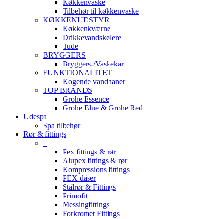
Køkkenvaske
Tilbehør til køkkenvaske
KØKKENUDSTYR
Køkkenkværne
Drikkevandskølere
Tude
BRYGGERS
Bryggers-/Vaskekar
FUNKTIONALITET
Kogende vandhaner
TOP BRANDS
Grohe Essence
Grohe Blue & Grohe Red
Udespa
Spa tilbehør
Rør & fittings
–
Pex fittings & rør
Alupex fittings & rør
Kompressions fittings
PEX dåser
Stålrør & Fittings
Primofit
Messingfittings
Forkromet Fittings