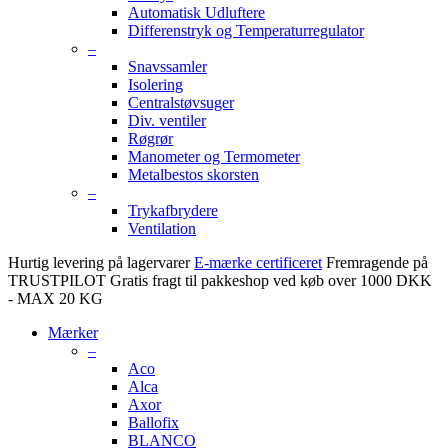
Automatisk Udluftere
Differenstryk og Temperaturregulator
–
Snavssamler
Isolering
Centralstøvsuger
Div. ventiler
Røgrør
Manometer og Termometer
Metalbestos skorsten
–
Trykafbrydere
Ventilation
Hurtig levering på lagervarer
E-mærke certificeret
Fremragende på
TRUSTPILOT
Gratis fragt til pakkeshop ved køb over 1000 DKK
- MAX 20 KG
Mærker
–
Aco
Alca
Axor
Ballofix
BLANCO