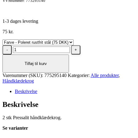
VVSnummer: 775295140
1-3 dages levering
75
kr.
Pressalit
håndklædekrog
-
Tilføj til kurv
2
stk
Varenummer (SKU):
i
775295140
Kategorier:
Alle produkter
,
Håndklædekrog
poleret
rustfrit
Beskrivelse
stål
antal
Beskrivelse
2 stk Pressalit håndklædekrog.
Se varianter