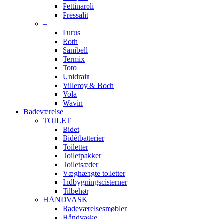
Pettinaroli
Pressalit
–
Purus
Roth
Sanibell
Termix
Toto
Unidrain
Villeroy & Boch
Vola
Wavin
Badeværelse
TOILET
Bidet
Bidétbatterier
Toiletter
Toiletpakker
Toiletsæder
Væghængte toiletter
Indbygningscisterner
Tilbehør
HÅNDVASK
Badeværelsesmøbler
Håndvaske