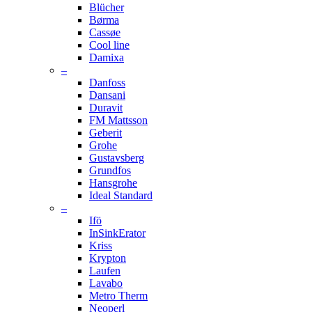
Blücher
Børma
Cassøe
Cool line
Damixa
–
Danfoss
Dansani
Duravit
FM Mattsson
Geberit
Grohe
Gustavsberg
Grundfos
Hansgrohe
Ideal Standard
–
Ifö
InSinkErator
Kriss
Krypton
Laufen
Lavabo
Metro Therm
Neoperl