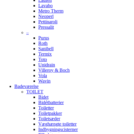
Laufen
Lavabo
Metro Therm
Neoperl
Pettinaroli
Pressalit
–
Purus
Roth
Sanibell
Termix
Toto
Unidrain
Villeroy & Boch
Vola
Wavin
Badeværelse
TOILET
Bidet
Bidétbatterier
Toiletter
Toiletpakker
Toiletsæder
Væghængte toiletter
Indbygningscisterner