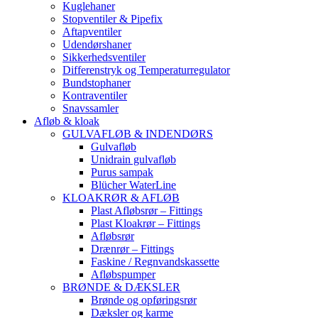
Kuglehaner
Stopventiler & Pipefix
Aftapventiler
Udendørshaner
Sikkerhedsventiler
Differenstryk og Temperaturregulator
Bundstophaner
Kontraventiler
Snavssamler
Afløb & kloak
GULVAFLØB & INDENDØRS
Gulvafløb
Unidrain gulvafløb
Purus sampak
Blücher WaterLine
KLOAKRØR & AFLØB
Plast Afløbsrør – Fittings
Plast Kloakrør – Fittings
Afløbsrør
Drænrør – Fittings
Faskine / Regnvandskassette
Afløbspumper
BRØNDE & DÆKSLER
Brønde og opføringsrør
Dæksler og karme