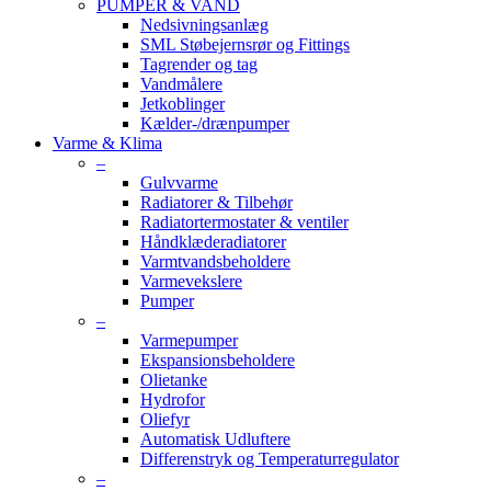
PUMPER & VAND
Nedsivningsanlæg
SML Støbejernsrør og Fittings
Tagrender og tag
Vandmålere
Jetkoblinger
Kælder-/drænpumper
Varme & Klima
–
Gulvvarme
Radiatorer & Tilbehør
Radiatortermostater & ventiler
Håndklæderadiatorer
Varmtvandsbeholdere
Varmevekslere
Pumper
–
Varmepumper
Ekspansionsbeholdere
Olietanke
Hydrofor
Oliefyr
Automatisk Udluftere
Differenstryk og Temperaturregulator
–