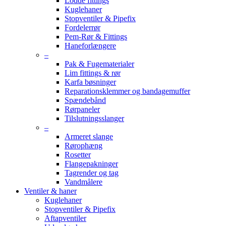
Lodde fittings
Kuglehaner
Stopventiler & Pipefix
Fordelerrør
Pem-Rør & Fittings
Haneforlængere
–
Pak & Fugematerialer
Lim fittings & rør
Karfa bøsninger
Reparationsklemmer og bandagemuffer
Spændebånd
Rørpaneler
Tilslutningsslanger
–
Armeret slange
Rørophæng
Rosetter
Flangepakninger
Tagrender og tag
Vandmålere
Ventiler & haner
Kuglehaner
Stopventiler & Pipefix
Aftapventiler