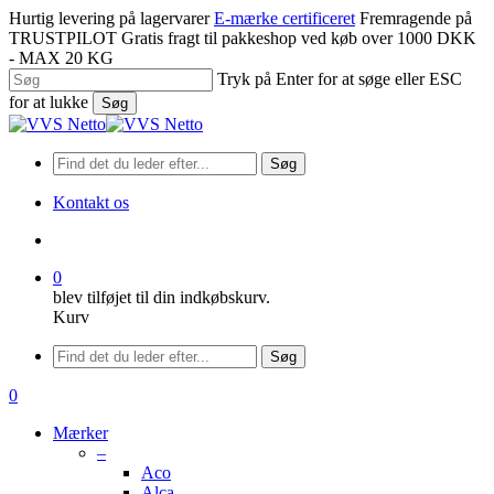
Spring
Hurtig levering på lagervarer
E-mærke certificeret
Fremragende på
til
TRUSTPILOT
Gratis fragt til pakkeshop ved køb over 1000 DKK
hovedindhold
- MAX 20 KG
Tryk på Enter for at søge eller ESC
for at lukke
Søg
Luk
søgning
Søg
Kontakt os
søge
0
blev tilføjet til din indkøbskurv.
Kurv
Menu
Søg
søge
0
Menu
Mærker
–
Aco
Alca