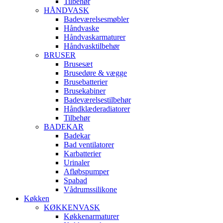
Tilbehør
HÅNDVASK
Badeværelsesmøbler
Håndvaske
Håndvaskarmaturer
Håndvasktilbehør
BRUSER
Brusesæt
Brusedøre & vægge
Brusebatterier
Brusekabiner
Badeværelsestilbehør
Håndklæderadiatorer
Tilbehør
BADEKAR
Badekar
Bad ventilatorer
Karbatterier
Urinaler
Afløbspumper
Spabad
Vådrumssilikone
Køkken
KØKKENVASK
Køkkenarmaturer