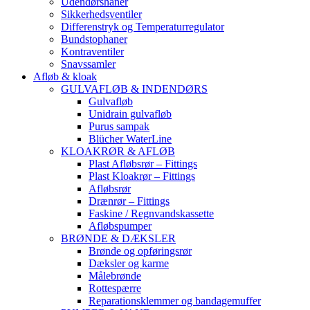
Udendørshaner
Sikkerhedsventiler
Differenstryk og Temperaturregulator
Bundstophaner
Kontraventiler
Snavssamler
Afløb & kloak
GULVAFLØB & INDENDØRS
Gulvafløb
Unidrain gulvafløb
Purus sampak
Blücher WaterLine
KLOAKRØR & AFLØB
Plast Afløbsrør – Fittings
Plast Kloakrør – Fittings
Afløbsrør
Drænrør – Fittings
Faskine / Regnvandskassette
Afløbspumper
BRØNDE & DÆKSLER
Brønde og opføringsrør
Dæksler og karme
Målebrønde
Rottespærre
Reparationsklemmer og bandagemuffer