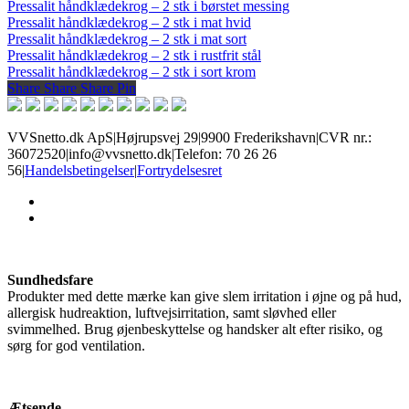
Pressalit håndklædekrog – 2 stk i børstet messing
Pressalit håndklædekrog – 2 stk i mat hvid
Pressalit håndklædekrog – 2 stk i mat sort
Pressalit håndklædekrog – 2 stk i rustfrit stål
Pressalit håndklædekrog – 2 stk i sort krom
Share
Share
Share
Share
Pin
VVSnetto.dk ApS
|
Højrupsvej 29
|
9900 Frederikshavn
|
CVR nr.:
36072520
|
info@vvsnetto.dk
|
Telefon: 70 26 26
56
|
Handelsbetingelser
|
Fortrydelsesret
facebook
youtube
Sundhedsfare
Produkter med dette mærke kan give slem irritation i øjne og på hud,
allergisk hudreaktion, luftvejsirritation, samt sløvhed eller
svimmelhed. Brug øjenbeskyttelse og handsker alt efter risiko, og
sørg for god ventilation.
Ætsende