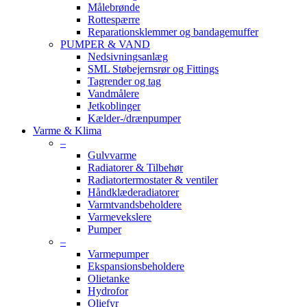
Målebrønde
Rottespærre
Reparationsklemmer og bandagemuffer
PUMPER & VAND
Nedsivningsanlæg
SML Støbejernsrør og Fittings
Tagrender og tag
Vandmålere
Jetkoblinger
Kælder-/drænpumper
Varme & Klima
–
Gulvvarme
Radiatorer & Tilbehør
Radiatortermostater & ventiler
Håndklæderadiatorer
Varmtvandsbeholdere
Varmevekslere
Pumper
–
Varmepumper
Ekspansionsbeholdere
Olietanke
Hydrofor
Oliefyr