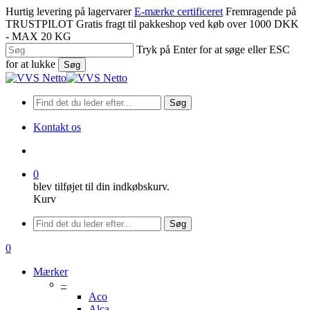
Spring
Hurtig levering på lagervarer
E-mærke certificeret
Fremragende på
til
TRUSTPILOT
Gratis fragt til pakkeshop ved køb over 1000 DKK
hovedindhold
- MAX 20 KG
Tryk på Enter for at søge eller ESC
for at lukke
Søg
Luk
søgning
Søg
Kontakt os
søge
0
blev tilføjet til din indkøbskurv.
Kurv
Menu
Søg
søge
0
Menu
Mærker
–
Aco
Alca