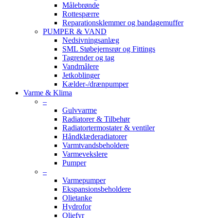
Målebrønde
Rottespærre
Reparationsklemmer og bandagemuffer
PUMPER & VAND
Nedsivningsanlæg
SML Støbejernsrør og Fittings
Tagrender og tag
Vandmålere
Jetkoblinger
Kælder-/drænpumper
Varme & Klima
–
Gulvvarme
Radiatorer & Tilbehør
Radiatortermostater & ventiler
Håndklæderadiatorer
Varmtvandsbeholdere
Varmevekslere
Pumper
–
Varmepumper
Ekspansionsbeholdere
Olietanke
Hydrofor
Oliefyr