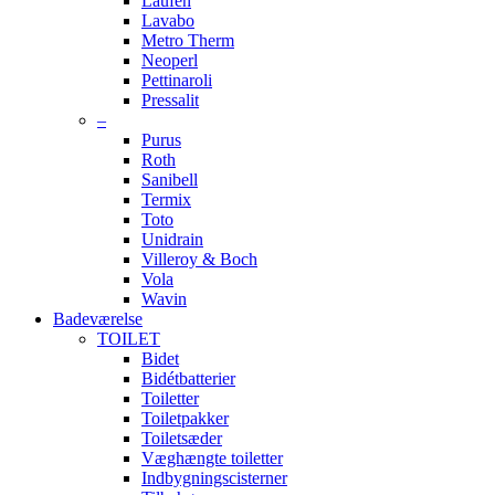
Laufen
Lavabo
Metro Therm
Neoperl
Pettinaroli
Pressalit
–
Purus
Roth
Sanibell
Termix
Toto
Unidrain
Villeroy & Boch
Vola
Wavin
Badeværelse
TOILET
Bidet
Bidétbatterier
Toiletter
Toiletpakker
Toiletsæder
Væghængte toiletter
Indbygningscisterner