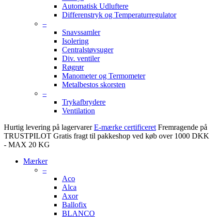
Automatisk Udluftere
Differenstryk og Temperaturregulator
–
Snavssamler
Isolering
Centralstøvsuger
Div. ventiler
Røgrør
Manometer og Termometer
Metalbestos skorsten
–
Trykafbrydere
Ventilation
Hurtig levering på lagervarer
E-mærke certificeret
Fremragende på
TRUSTPILOT
Gratis fragt til pakkeshop ved køb over 1000 DKK
- MAX 20 KG
Mærker
–
Aco
Alca
Axor
Ballofix
BLANCO