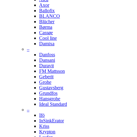
Axor
Ballofix
BLANCO
Blücher
Børma
Cassøe
Cool line
Damixa
–
Danfoss
Dansani
Duravit
FM Mattsson
Geberit
Grohe
Gustavsberg
Grundfos
Hansgrohe
Ideal Standard
–
Ifö
InSinkErator
Kriss
Krypton