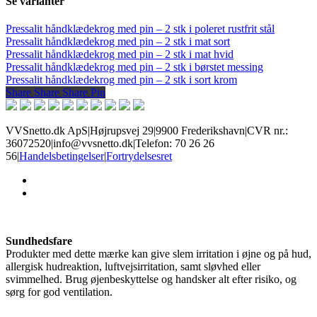
Se varianter
Pressalit håndklædekrog med pin – 2 stk i poleret rustfrit stål
Pressalit håndklædekrog med pin – 2 stk i mat sort
Pressalit håndklædekrog med pin – 2 stk i mat hvid
Pressalit håndklædekrog med pin – 2 stk i børstet messing
Pressalit håndklædekrog med pin – 2 stk i sort krom
Share
Share
Share
Share
Pin
VVSnetto.dk ApS
|
Højrupsvej 29
|
9900 Frederikshavn
|
CVR nr.:
36072520
|
info@vvsnetto.dk
|
Telefon: 70 26 26
56
|
Handelsbetingelser
|
Fortrydelsesret
facebook
youtube
Sundhedsfare
Produkter med dette mærke kan give slem irritation i øjne og på hud,
allergisk hudreaktion, luftvejsirritation, samt sløvhed eller
svimmelhed. Brug øjenbeskyttelse og handsker alt efter risiko, og
sørg for god ventilation.