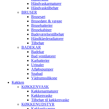
Håndvaskarmaturer
Håndvasktilbehør
BRUSER
Brusesæt
Brusedøre & vægge
Brusebatterier
Brusekabiner
Badeværelsestilbehør
Håndklæderadiatorer
Tilbehør
BADEKAR
Badekar
Bad ventilatorer
Karbatterier
Urinaler
Afløbspumper
Spabad
Vådrumssilikone
Køkken
KØKKENVASK
Køkkenarmaturer
Køkkenvaske
Tilbehør til køkkenvaske
KØKKENUDSTYR
Køkkenkværne