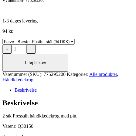
VVSnummer: 775295200
1-3 dages levering
94
kr.
Pressalit
håndklædekrog
med
Tilføj til kurv
pin
-
Varenummer (SKU):
2
775295200
Kategorier:
Alle produkter
,
Håndklædekrog
stk
i
Beskrivelse
Rustfri
stål
Beskrivelse
Børstet
antal
2 stk Pressalit håndklædekrog med pin.
Varenr: Q30150