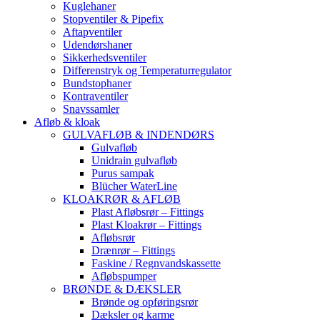
Kuglehaner
Stopventiler & Pipefix
Aftapventiler
Udendørshaner
Sikkerhedsventiler
Differenstryk og Temperaturregulator
Bundstophaner
Kontraventiler
Snavssamler
Afløb & kloak
GULVAFLØB & INDENDØRS
Gulvafløb
Unidrain gulvafløb
Purus sampak
Blücher WaterLine
KLOAKRØR & AFLØB
Plast Afløbsrør – Fittings
Plast Kloakrør – Fittings
Afløbsrør
Drænrør – Fittings
Faskine / Regnvandskassette
Afløbspumper
BRØNDE & DÆKSLER
Brønde og opføringsrør
Dæksler og karme