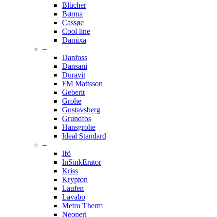
Blücher
Børma
Cassøe
Cool line
Damixa
–
Danfoss
Dansani
Duravit
FM Mattsson
Geberit
Grohe
Gustavsberg
Grundfos
Hansgrohe
Ideal Standard
–
Ifö
InSinkErator
Kriss
Krypton
Laufen
Lavabo
Metro Therm
Neoperl