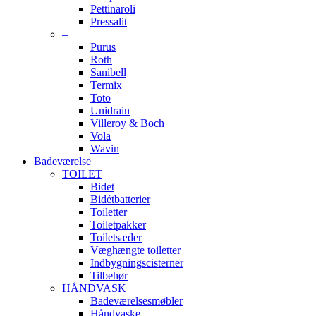
Pettinaroli
Pressalit
–
Purus
Roth
Sanibell
Termix
Toto
Unidrain
Villeroy & Boch
Vola
Wavin
Badeværelse
TOILET
Bidet
Bidétbatterier
Toiletter
Toiletpakker
Toiletsæder
Væghængte toiletter
Indbygningscisterner
Tilbehør
HÅNDVASK
Badeværelsesmøbler
Håndvaske