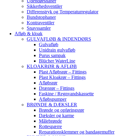
Udendørshaner
Sikkerhedsventiler
Differenstryk og Temperaturregulator
Bundstophaner
Kontraventiler
Snavssamler
Afløb & kloak
GULVAFLØB & INDENDØRS
Gulvafløb
Unidrain gulvafløb
Purus sampak
Blücher WaterLine
KLOAKRØR & AFLØB
Plast Afløbsrør – Fittings
Plast Kloakrør – Fittings
Afløbsrør
Drænrør – Fittings
Faskine / Regnvandskassette
Afløbspumper
BRØNDE & DÆKSLER
Brønde og opføringsrør
Dæksler og karme
Målebrønde
Rottespærre
Reparationsklemmer og bandagemuffer