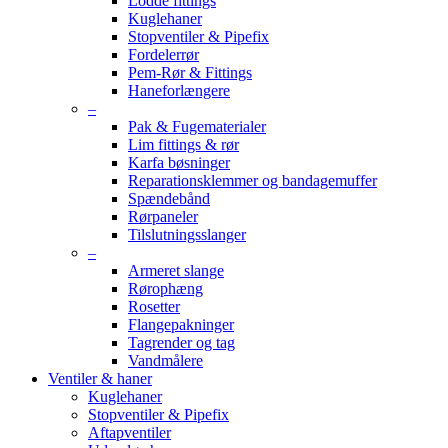
Lodde fittings
Kuglehaner
Stopventiler & Pipefix
Fordelerrør
Pem-Rør & Fittings
Haneforlængere
–
Pak & Fugematerialer
Lim fittings & rør
Karfa bøsninger
Reparationsklemmer og bandagemuffer
Spændebånd
Rørpaneler
Tilslutningsslanger
–
Armeret slange
Rørophæng
Rosetter
Flangepakninger
Tagrender og tag
Vandmålere
Ventiler & haner
Kuglehaner
Stopventiler & Pipefix
Aftapventiler