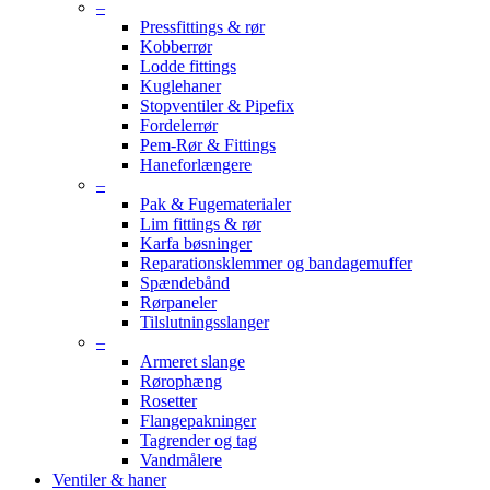
–
Pressfittings & rør
Kobberrør
Lodde fittings
Kuglehaner
Stopventiler & Pipefix
Fordelerrør
Pem-Rør & Fittings
Haneforlængere
–
Pak & Fugematerialer
Lim fittings & rør
Karfa bøsninger
Reparationsklemmer og bandagemuffer
Spændebånd
Rørpaneler
Tilslutningsslanger
–
Armeret slange
Rørophæng
Rosetter
Flangepakninger
Tagrender og tag
Vandmålere
Ventiler & haner