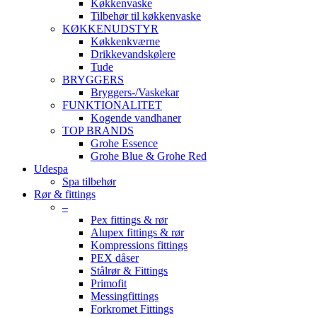
Køkkenvaske
Tilbehør til køkkenvaske
KØKKENUDSTYR
Køkkenkværne
Drikkevandskølere
Tude
BRYGGERS
Bryggers-/Vaskekar
FUNKTIONALITET
Kogende vandhaner
TOP BRANDS
Grohe Essence
Grohe Blue & Grohe Red
Udespa
Spa tilbehør
Rør & fittings
–
Pex fittings & rør
Alupex fittings & rør
Kompressions fittings
PEX dåser
Stålrør & Fittings
Primofit
Messingfittings
Forkromet Fittings