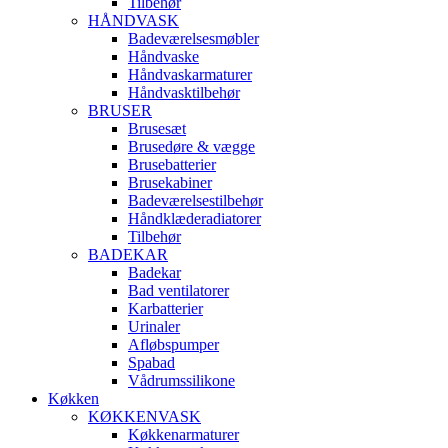
Tilbehør
HÅNDVASK
Badeværelsesmøbler
Håndvaske
Håndvaskarmaturer
Håndvasktilbehør
BRUSER
Brusesæt
Brusedøre & vægge
Brusebatterier
Brusekabiner
Badeværelsestilbehør
Håndklæderadiatorer
Tilbehør
BADEKAR
Badekar
Bad ventilatorer
Karbatterier
Urinaler
Afløbspumper
Spabad
Vådrumssilikone
Køkken
KØKKENVASK
Køkkenarmaturer