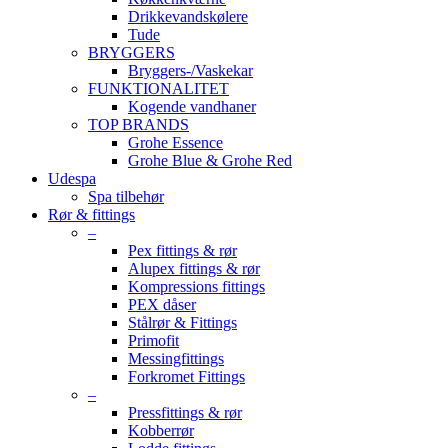
Drikkevandskølere
Tude
BRYGGERS
Bryggers-/Vaskekar
FUNKTIONALITET
Kogende vandhaner
TOP BRANDS
Grohe Essence
Grohe Blue & Grohe Red
Udespa
Spa tilbehør
Rør & fittings
–
Pex fittings & rør
Alupex fittings & rør
Kompressions fittings
PEX dåser
Stålrør & Fittings
Primofit
Messingfittings
Forkromet Fittings
–
Pressfittings & rør
Kobberrør