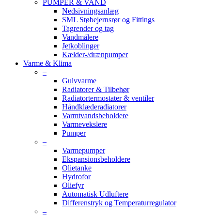
PUMPER & VAND
Nedsivningsanlæg
SML Støbejernsrør og Fittings
Tagrender og tag
Vandmålere
Jetkoblinger
Kælder-/drænpumper
Varme & Klima
–
Gulvvarme
Radiatorer & Tilbehør
Radiatortermostater & ventiler
Håndklæderadiatorer
Varmtvandsbeholdere
Varmevekslere
Pumper
–
Varmepumper
Ekspansionsbeholdere
Olietanke
Hydrofor
Oliefyr
Automatisk Udluftere
Differenstryk og Temperaturregulator
–