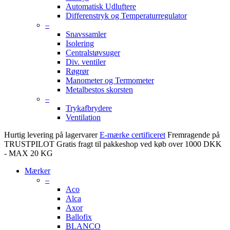
Automatisk Udluftere
Differenstryk og Temperaturregulator
–
Snavssamler
Isolering
Centralstøvsuger
Div. ventiler
Røgrør
Manometer og Termometer
Metalbestos skorsten
–
Trykafbrydere
Ventilation
Hurtig levering på lagervarer
E-mærke certificeret
Fremragende på
TRUSTPILOT
Gratis fragt til pakkeshop ved køb over 1000 DKK
- MAX 20 KG
Mærker
–
Aco
Alca
Axor
Ballofix
BLANCO