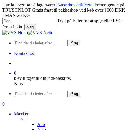
Spring
Hurtig levering på lagervarer
E-mærke certificeret
Fremragende på
til
TRUSTPILOT
Gratis fragt til pakkeshop ved køb over 1000 DKK
hovedindhold
- MAX 20 KG
Tryk på Enter for at søge eller ESC
for at lukke
Søg
Luk
søgning
Søg
Kontakt os
søge
0
blev tilføjet til din indkøbskurv.
Kurv
Menu
Søg
søge
0
Menu
Mærker
–
Aco
Alca