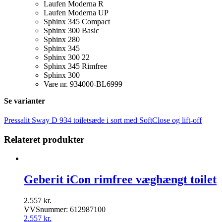
Laufen Moderna R
Laufen Moderna UP
Sphinx 345 Compact
Sphinx 300 Basic
Sphinx 280
Sphinx 345
Sphinx 300 22
Sphinx 345 Rimfree
Sphinx 300
Vare nr. 934000-BL6999
Se varianter
Pressalit Sway D 934 toiletsæde i sort med SoftClose og lift-off
Relateret produkter
Geberit iCon rimfree væghængt toilet
2.557
kr.
VVSnummer: 612987100
2.557
kr.