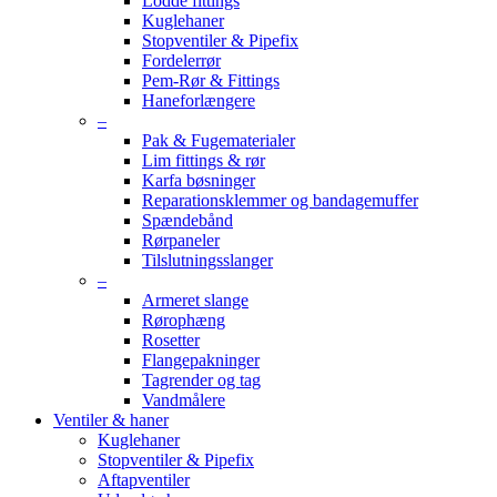
Lodde fittings
Kuglehaner
Stopventiler & Pipefix
Fordelerrør
Pem-Rør & Fittings
Haneforlængere
–
Pak & Fugematerialer
Lim fittings & rør
Karfa bøsninger
Reparationsklemmer og bandagemuffer
Spændebånd
Rørpaneler
Tilslutningsslanger
–
Armeret slange
Rørophæng
Rosetter
Flangepakninger
Tagrender og tag
Vandmålere
Ventiler & haner
Kuglehaner
Stopventiler & Pipefix
Aftapventiler