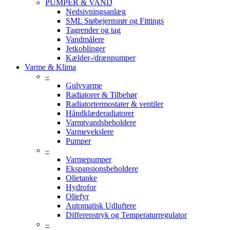
PUMPER & VAND
Nedsivningsanlæg
SML Støbejernsrør og Fittings
Tagrender og tag
Vandmålere
Jetkoblinger
Kælder-/drænpumper
Varme & Klima
–
Gulvvarme
Radiatorer & Tilbehør
Radiatortermostater & ventiler
Håndklæderadiatorer
Varmtvandsbeholdere
Varmevekslere
Pumper
–
Varmepumper
Ekspansionsbeholdere
Olietanke
Hydrofor
Oliefyr
Automatisk Udluftere
Differenstryk og Temperaturregulator
–