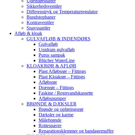
Udendørshaner
Sikkerhedsventiler
Differenstryk og Temperaturregulator
Bundstophaner
Kontraventiler
Snavssamler
Afløb & kloak
GULVAFLØB & INDENDØRS
Gulvafløb
Unidrain gulvafløb
Purus sampak
Blücher WaterLine
KLOAKRØR & AFLØB
Plast Afløbsrør – Fittings
Plast Kloakrør – Fittings
Afløbsrør
Drænrør – Fittings
Faskine / Regnvandskassette
Afløbspumper
BRØNDE & DÆKSLER
Brønde og opføringsrør
Dæksler og karme
Målebrønde
Rottespærre
Reparationsklemmer og bandagemuffer