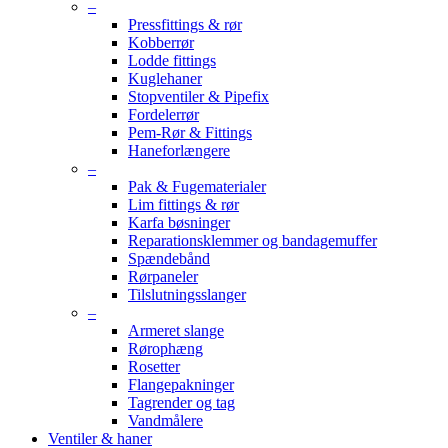
–
Pressfittings & rør
Kobberrør
Lodde fittings
Kuglehaner
Stopventiler & Pipefix
Fordelerrør
Pem-Rør & Fittings
Haneforlængere
–
Pak & Fugematerialer
Lim fittings & rør
Karfa bøsninger
Reparationsklemmer og bandagemuffer
Spændebånd
Rørpaneler
Tilslutningsslanger
–
Armeret slange
Rørophæng
Rosetter
Flangepakninger
Tagrender og tag
Vandmålere
Ventiler & haner