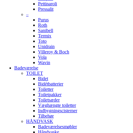
Pettinaroli
Pressalit
–
Purus
Roth
Sanibell
Termix
Toto
Unidrain
Villeroy & Boch
Vola
Wavin
Badeværelse
TOILET
Bidet
Bidétbatterier
Toiletter
Toiletpakker
Toiletsæder
Væghængte toiletter
Indbygningscisterner
Tilbehør
HÅNDVASK
Badeværelsesmøbler
Håndvaske