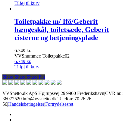
Tilføj til kurv
Toiletpakke m/ Ifö/Geberit
hængeskål, toiletsæde, Geberit
cisterne og betjeningsplade
6.749
kr.
VVSnummer: Toiletpakke02
6.749
kr.
Tilføj til kurv
Share
Share
Share
Share
Pin
VVSnetto.dk ApS
|
Højrupsvej 29
|
9900 Frederikshavn
|
CVR nr.:
36072520
|
info@vvsnetto.dk
|
Telefon: 70 26 26
56
|
Handelsbetingelser
|
Fortrydelsesret
facebook
youtube