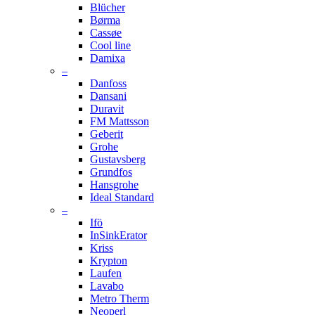
Blücher
Børma
Cassøe
Cool line
Damixa
–
Danfoss
Dansani
Duravit
FM Mattsson
Geberit
Grohe
Gustavsberg
Grundfos
Hansgrohe
Ideal Standard
–
Ifö
InSinkErator
Kriss
Krypton
Laufen
Lavabo
Metro Therm
Neoperl