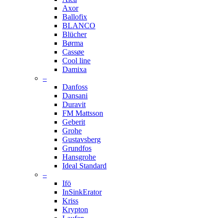
Axor
Ballofix
BLANCO
Blücher
Børma
Cassøe
Cool line
Damixa
–
Danfoss
Dansani
Duravit
FM Mattsson
Geberit
Grohe
Gustavsberg
Grundfos
Hansgrohe
Ideal Standard
–
Ifö
InSinkErator
Kriss
Krypton