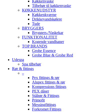
Køkkenvaske
Tilbehør til køkkenvaske
KØKKENUDSTYR
Køkkenkværne
Drikkevandskølere
Tude
BRYGGERS
Bryggers-/Vaskekar
FUNKTIONALITET
Kogende vandhaner
TOP BRANDS
Grohe Essence
Grohe Blue & Grohe Red
Udespa
Spa tilbehør
Rør & fittings
–
Pex fittings & rør
Alupex fittings & rør
Kompressions fittings
PEX dåser
Stålrør & Fittings
Primofit
Messingfittings
Forkromet Fittings