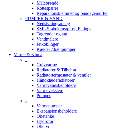
Målebrønde
Rottespærre
Reparationsklemmer og bandagemuffer
PUMPER & VAND
Nedsivningsanlæg
SML Støbejernsrør og Fittings
Tagrender og tag
Vandmålere
Jetkoblinger
Kælder-/drænpumper
Varme & Klima
–
Gulvvarme
Radiatorer & Tilbehør
Radiatortermostater & ventiler
Håndklæderadiatorer
Varmtvandsbeholdere
Varmevekslere
Pumper
–
Varmepumper
Ekspansionsbeholdere
Olietanke
Hydrofor
Oliefyr