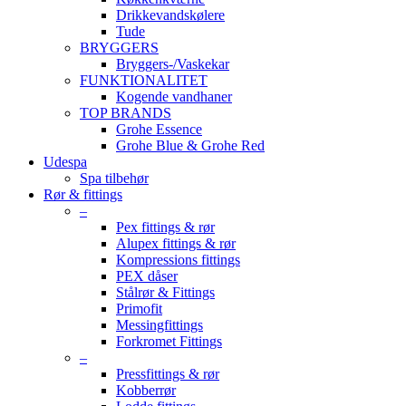
Drikkevandskølere
Tude
BRYGGERS
Bryggers-/Vaskekar
FUNKTIONALITET
Kogende vandhaner
TOP BRANDS
Grohe Essence
Grohe Blue & Grohe Red
Udespa
Spa tilbehør
Rør & fittings
–
Pex fittings & rør
Alupex fittings & rør
Kompressions fittings
PEX dåser
Stålrør & Fittings
Primofit
Messingfittings
Forkromet Fittings
–
Pressfittings & rør
Kobberrør