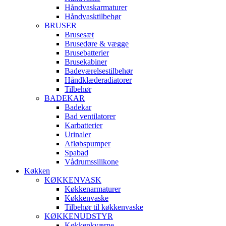
Håndvaskarmaturer
Håndvasktilbehør
BRUSER
Brusesæt
Brusedøre & vægge
Brusebatterier
Brusekabiner
Badeværelsestilbehør
Håndklæderadiatorer
Tilbehør
BADEKAR
Badekar
Bad ventilatorer
Karbatterier
Urinaler
Afløbspumper
Spabad
Vådrumssilikone
Køkken
KØKKENVASK
Køkkenarmaturer
Køkkenvaske
Tilbehør til køkkenvaske
KØKKENUDSTYR
Køkkenkværne