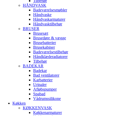
Tilbehør
HÅNDVASK
Badeværelsesmøbler
Håndvaske
Håndvaskarmaturer
Håndvasktilbehør
BRUSER
Brusesæt
Brusedøre & vægge
Brusebatterier
Brusekabiner
Badeværelsestilbehør
Håndklæderadiatorer
Tilbehør
BADEKAR
Badekar
Bad ventilatorer
Karbatterier
Urinaler
Afløbspumper
Spabad
Vådrumssilikone
Køkken
KØKKENVASK
Køkkenarmaturer