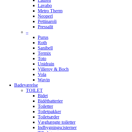
Laufen
Lavabo
Metro Therm
Neoperl
Pettinaroli
Pressalit
–
Purus
Roth
Sanibell
Termix
Toto
Unidrain
Villeroy & Boch
Vola
Wavin
Badeværelse
TOILET
Bidet
Bidétbatterier
Toiletter
Toiletpakker
Toiletsæder
Væghængte toiletter
Indbygningscisterner