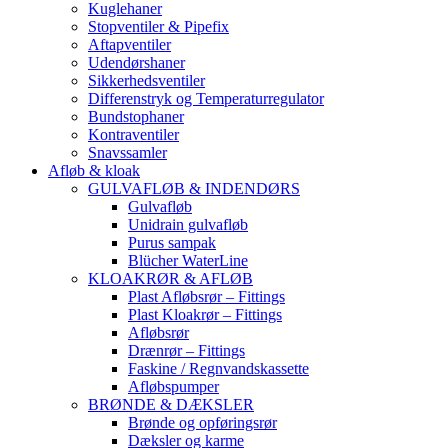
Kuglehaner
Stopventiler & Pipefix
Aftapventiler
Udendørshaner
Sikkerhedsventiler
Differenstryk og Temperaturregulator
Bundstophaner
Kontraventiler
Snavssamler
Afløb & kloak
GULVAFLØB & INDENDØRS
Gulvafløb
Unidrain gulvafløb
Purus sampak
Blücher WaterLine
KLOAKRØR & AFLØB
Plast Afløbsrør – Fittings
Plast Kloakrør – Fittings
Afløbsrør
Drænrør – Fittings
Faskine / Regnvandskassette
Afløbspumper
BRØNDE & DÆKSLER
Brønde og opføringsrør
Dæksler og karme