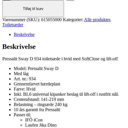
D
Tilføj til kurv
934
toiletsæde
Varenummer (SKU):
i
615055000
Kategorier:
Alle produkter
,
Toiletsæder
hvid
med
Beskrivelse
SoftClose
og
Beskrivelse
lift-
off
antal
Pressalit Sway D 934 toiletsæde i hvid med SoftClose og lift-off
Model: Pressalit Sway D
Med låg
Art. nr.: 934
Gennemfarvet hærdeplast
Farve: Hvid
Inkl. BL6 universal kipanker beslag til lift-off i rustfrit stål.
Centerafstand: 141-219 mm
Belastning – ringsæde 240 kg
10 års garanti fra Pressalit
Passer til;
IFÖ iCon
Laufen Jika Dino