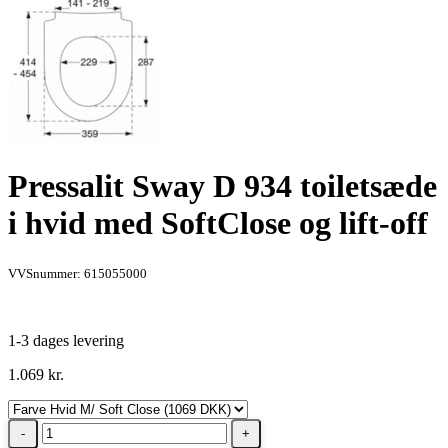
Pressalit Sway D 934 toiletsæde
i hvid med SoftClose og lift-off
VVSnummer: 615055000
1-3 dages levering
1.069
kr.
Pressalit
Sway