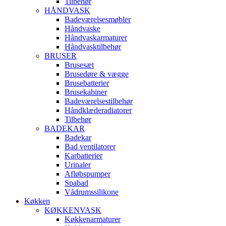
Tilbehør
HÅNDVASK
Badeværelsesmøbler
Håndvaske
Håndvaskarmaturer
Håndvasktilbehør
BRUSER
Brusesæt
Brusedøre & vægge
Brusebatterier
Brusekabiner
Badeværelsestilbehør
Håndklæderadiatorer
Tilbehør
BADEKAR
Badekar
Bad ventilatorer
Karbatterier
Urinaler
Afløbspumper
Spabad
Vådrumssilikone
Køkken
KØKKENVASK
Køkkenarmaturer