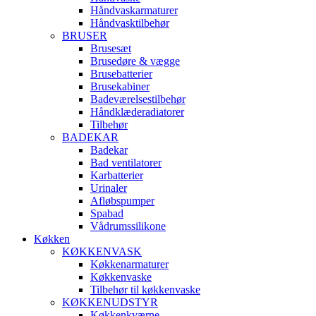
Håndvaskarmaturer
Håndvasktilbehør
BRUSER
Brusesæt
Brusedøre & vægge
Brusebatterier
Brusekabiner
Badeværelsestilbehør
Håndklæderadiatorer
Tilbehør
BADEKAR
Badekar
Bad ventilatorer
Karbatterier
Urinaler
Afløbspumper
Spabad
Vådrumssilikone
Køkken
KØKKENVASK
Køkkenarmaturer
Køkkenvaske
Tilbehør til køkkenvaske
KØKKENUDSTYR
Køkkenkværne