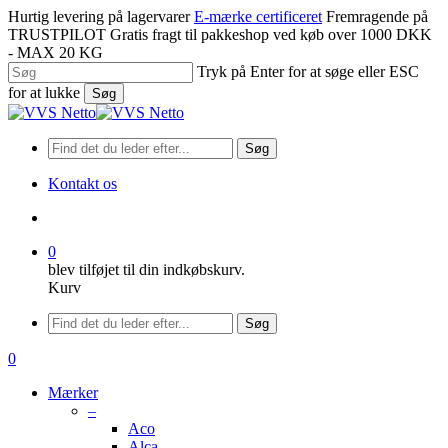
Spring
Hurtig levering på lagervarer
E-mærke certificeret
Fremragende på
til
TRUSTPILOT
Gratis fragt til pakkeshop ved køb over 1000 DKK
hovedindhold
- MAX 20 KG
Tryk på Enter for at søge eller ESC
for at lukke
Søg
Luk
søgning
Søg
Kontakt os
søge
0
blev tilføjet til din indkøbskurv.
Kurv
Menu
Søg
søge
0
Menu
Mærker
–
Aco
Alca