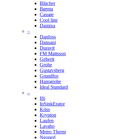
Blücher
Børma
Cassøe
Cool line
Damixa
–
Danfoss
Dansani
Duravit
FM Mattsson
Geberit
Grohe
Gustavsberg
Grundfos
Hansgrohe
Ideal Standard
–
Ifö
InSinkErator
Kriss
Krypton
Laufen
Lavabo
Metro Therm
Neoperl