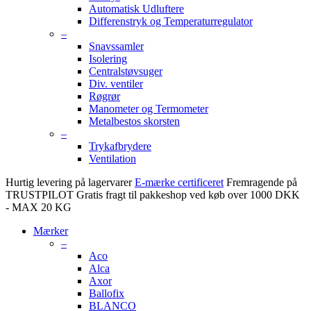
Automatisk Udluftere
Differenstryk og Temperaturregulator
–
Snavssamler
Isolering
Centralstøvsuger
Div. ventiler
Røgrør
Manometer og Termometer
Metalbestos skorsten
–
Trykafbrydere
Ventilation
Hurtig levering på lagervarer
E-mærke certificeret
Fremragende på
TRUSTPILOT
Gratis fragt til pakkeshop ved køb over 1000 DKK
- MAX 20 KG
Mærker
–
Aco
Alca
Axor
Ballofix
BLANCO