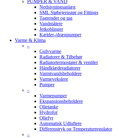
PUMPER & VAND
Nedsivningsanlæg
SML Støbejernsrør og Fittings
Tagrender og tag
Vandmålere
Jetkoblinger
Kælder-/drænpumper
Varme & Klima
–
Gulvvarme
Radiatorer & Tilbehør
Radiatortermostater & ventiler
Håndklæderadiatorer
Varmtvandsbeholdere
Varmevekslere
Pumper
–
Varmepumper
Ekspansionsbeholdere
Olietanke
Hydrofor
Oliefyr
Automatisk Udluftere
Differenstryk og Temperaturregulator
–