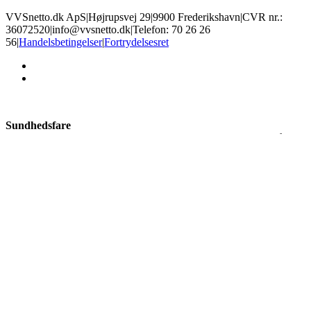
VVSnetto.dk ApS
|
Højrupsvej 29
|
9900 Frederikshavn
|
CVR nr.:
36072520
|
info@vvsnetto.dk
|
Telefon: 70 26 26
56
|
Handelsbetingelser
|
Fortrydelsesret
facebook
youtube
Sundhedsfare
Produkter med dette mærke kan give slem irritation i øjne og på hud,
allergisk hudreaktion, luftvejsirritation, samt sløvhed eller
svimmelhed. Brug øjenbeskyttelse og handsker alt efter risiko, og
sørg for god ventilation.
Ætsende
Disse kemikalier kan ætse hud og kan give alvorlige øjenskader.
Nogle produkter kan endda ætse metal. Undgå hud- og øjenkontakt
ved at bruge korrekte handsker og øjenbeskyttelse.
×