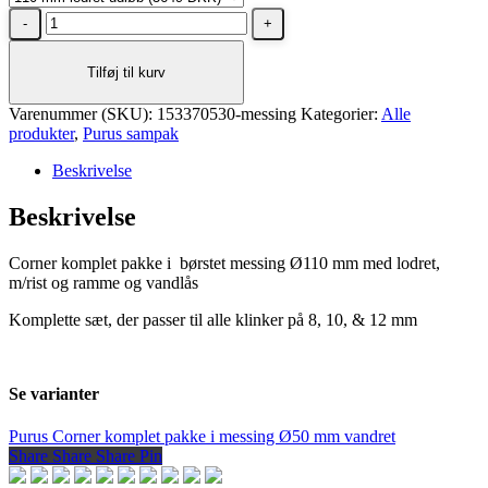
Purus
Corner
komplet
Tilføj til kurv
pakke
i
Varenummer (SKU):
messing
153370530-messing
Kategorier:
Alle
produkter
Ø110
,
Purus sampak
mm
Beskrivelse
lodret
antal
Beskrivelse
Corner komplet pakke i børstet messing Ø110 mm med lodret,
m/rist og ramme og vandlås
Komplette sæt, der passer til alle klinker på 8, 10, & 12 mm
Se varianter
Purus Corner komplet pakke i messing Ø50 mm vandret
Share
Share
Share
Share
Pin