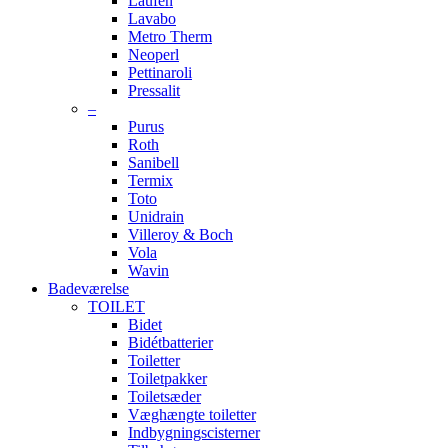
Laufen
Lavabo
Metro Therm
Neoperl
Pettinaroli
Pressalit
–
Purus
Roth
Sanibell
Termix
Toto
Unidrain
Villeroy & Boch
Vola
Wavin
Badeværelse
TOILET
Bidet
Bidétbatterier
Toiletter
Toiletpakker
Toiletsæder
Væghængte toiletter
Indbygningscisterner