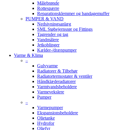
Målebrønde
Rottespærre
Reparationsklemmer og bandagemuffer
PUMPER & VAND
Nedsivningsanlæg
SML Støbejernsrør og Fittings
Tagrender og tag
Vandmålere
Jetkoblinger
Kælder-/drænpumper
Varme & Klima
–
Gulvvarme
Radiatorer & Tilbehør
Radiatortermostater & ventiler
Håndklæderadiatorer
Varmtvandsbeholdere
Varmevekslere
Pumper
–
Varmepumper
Ekspansionsbeholdere
Olietanke
Hydrofor
Oliefyr