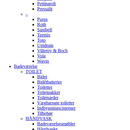
Pettinaroli
Pressalit
–
Purus
Roth
Sanibell
Termix
Toto
Unidrain
Villeroy & Boch
Vola
Wavin
Badeværelse
TOILET
Bidet
Bidétbatterier
Toiletter
Toiletpakker
Toiletsæder
Væghængte toiletter
Indbygningscisterner
Tilbehør
HÅNDVASK
Badeværelsesmøbler
Håndvaske