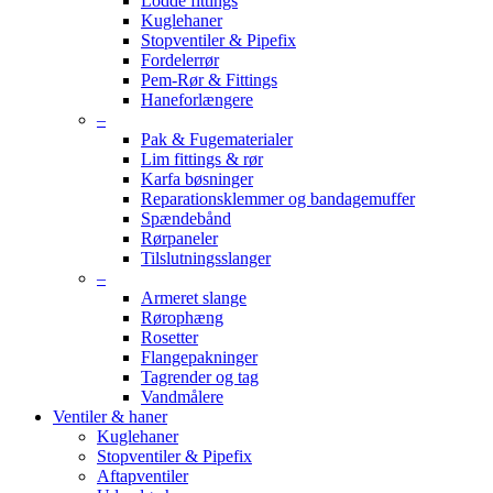
Lodde fittings
Kuglehaner
Stopventiler & Pipefix
Fordelerrør
Pem-Rør & Fittings
Haneforlængere
–
Pak & Fugematerialer
Lim fittings & rør
Karfa bøsninger
Reparationsklemmer og bandagemuffer
Spændebånd
Rørpaneler
Tilslutningsslanger
–
Armeret slange
Rørophæng
Rosetter
Flangepakninger
Tagrender og tag
Vandmålere
Ventiler & haner
Kuglehaner
Stopventiler & Pipefix
Aftapventiler