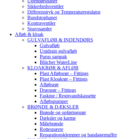
Udendørshaner
Sikkerhedsventiler
Differenstryk og Temperaturregulator
Bundstophaner
Kontraventiler
Snavssamler
Afløb & kloak
GULVAFLØB & INDENDØRS
Gulvafløb
Unidrain gulvafløb
Purus sampak
Blücher WaterLine
KLOAKRØR & AFLØB
Plast Afløbsrør – Fittings
Plast Kloakrør – Fittings
Afløbsrør
Drænrør – Fittings
Faskine / Regnvandskassette
Afløbspumper
BRØNDE & DÆKSLER
Brønde og opføringsrør
Dæksler og karme
Målebrønde
Rottespærre
Reparationsklemmer og bandagemuffer