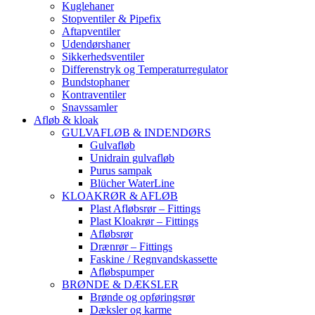
Kuglehaner
Stopventiler & Pipefix
Aftapventiler
Udendørshaner
Sikkerhedsventiler
Differenstryk og Temperaturregulator
Bundstophaner
Kontraventiler
Snavssamler
Afløb & kloak
GULVAFLØB & INDENDØRS
Gulvafløb
Unidrain gulvafløb
Purus sampak
Blücher WaterLine
KLOAKRØR & AFLØB
Plast Afløbsrør – Fittings
Plast Kloakrør – Fittings
Afløbsrør
Drænrør – Fittings
Faskine / Regnvandskassette
Afløbspumper
BRØNDE & DÆKSLER
Brønde og opføringsrør
Dæksler og karme