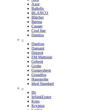
Axor
Ballofix
BLANCO
Blücher
Børma
Cassøe
Cool line
Damixa
–
Danfoss
Dansani
Duravit
FM Mattsson
Geberit
Grohe
Gustavsberg
Grundfos
Hansgrohe
Ideal Standard
–
Ifö
InSinkErator
Kriss
Krypton