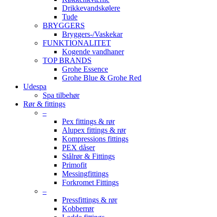
Drikkevandskølere
Tude
BRYGGERS
Bryggers-/Vaskekar
FUNKTIONALITET
Kogende vandhaner
TOP BRANDS
Grohe Essence
Grohe Blue & Grohe Red
Udespa
Spa tilbehør
Rør & fittings
–
Pex fittings & rør
Alupex fittings & rør
Kompressions fittings
PEX dåser
Stålrør & Fittings
Primofit
Messingfittings
Forkromet Fittings
–
Pressfittings & rør
Kobberrør