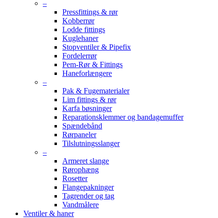
–
Pressfittings & rør
Kobberrør
Lodde fittings
Kuglehaner
Stopventiler & Pipefix
Fordelerrør
Pem-Rør & Fittings
Haneforlængere
–
Pak & Fugematerialer
Lim fittings & rør
Karfa bøsninger
Reparationsklemmer og bandagemuffer
Spændebånd
Rørpaneler
Tilslutningsslanger
–
Armeret slange
Rørophæng
Rosetter
Flangepakninger
Tagrender og tag
Vandmålere
Ventiler & haner