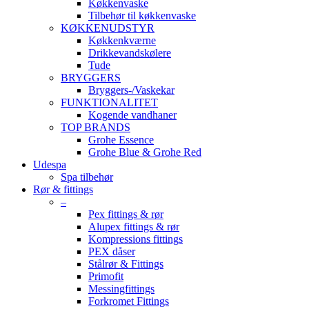
Køkkenvaske
Tilbehør til køkkenvaske
KØKKENUDSTYR
Køkkenkværne
Drikkevandskølere
Tude
BRYGGERS
Bryggers-/Vaskekar
FUNKTIONALITET
Kogende vandhaner
TOP BRANDS
Grohe Essence
Grohe Blue & Grohe Red
Udespa
Spa tilbehør
Rør & fittings
–
Pex fittings & rør
Alupex fittings & rør
Kompressions fittings
PEX dåser
Stålrør & Fittings
Primofit
Messingfittings
Forkromet Fittings